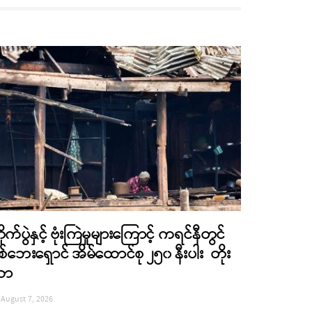
ိုက်ပွဲနှင့် ဗုံးကြဲမှုများကြောင့် ကရင်နီတွင်
စ်ဘေးရှောင် အိမ်ထောင်စု ၂၅၀ နီးပါး တိုး
လာ
August 7, 2026