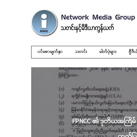
ပင်မစာမျက်နှာ
သတင်း
ဓါတ်ပုံများ
ဗွီဒီယ
FPNCC ၏ ဒုတိယအကြိမ်
ထုတ်ပ