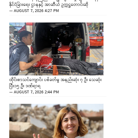
နိုင်ငံခြားရေး ဌာနနှင့် အာဆီယံ ဥက္ကဋ္ဌတောင်းဆို
—
AUGUST 7, 2026 4:27 PM
ထိုင်းစာသင်ကျောင်း ပစ်ခတ်မှု အနည်းဆုံး ၇ ဦး သေဆုံး
ပြီး၁၅ ဦး ဒဏ်ရာရ
—
AUGUST 7, 2026 2:44 PM