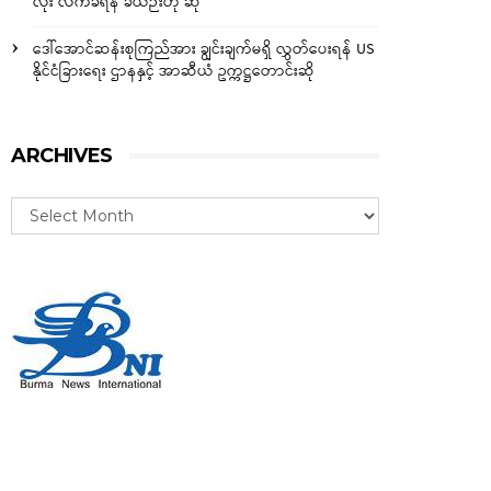
လုံး လက်ခံရန် ခဲယဉ်းဟု ဆို
ဒေါ်အောင်ဆန်းစုကြည်အား ချွင်းချက်မရှိ လွှတ်ပေးရန် US
နိုင်ငံခြားရေး ဌာနနှင့် အာဆီယံ ဥက္ကဋ္ဌတောင်းဆို
ARCHIVES