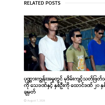
RELATED POSTS
ပုဏ္ဏားကျွန်းအမှုတွင် မုဒိမ်းကျင့်သတ်ဖြတ်
ကို သေဒဏ်နှင့် နှစ်ဦးကို ထောင်ဒဏ် ၂၀ နှစ
ချမှတ်
August 7, 2026