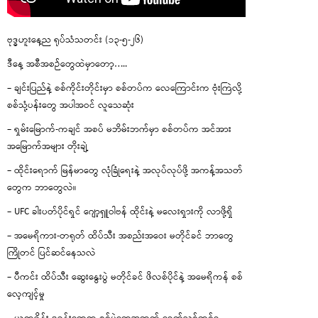
ဗုဒ္ဓဟူးနေ့ည ရုပ်သံသတင်း (၁၃-၅-၂၆)
ဒီနေ့ အစီအစဉ်တွေထဲမှာတော့…..
– ချင်းပြည်နဲ့ စစ်ကိုင်းတိုင်းမှာ စစ်တပ်က လေကြောင်းက ဗုံးကြဲလို့
စစ်သုံ့ပန်းတွေ အပါအဝင် လူသေဆုံး
– ရှမ်းမြောက်-ကချင် အစပ် မဘိမ်းဘက်မှာ စစ်တပ်က အင်အား
အမြောက်အများ တိုးချဲ့
– ထိုင်းရောက် မြန်မာတွေ လုံခြုံရေးနဲ့ အလုပ်လုပ်ဖို့ အကန့်အသတ်
တွေက ဘာတွေလဲ။
– UFC ခါးပတ်ပိုင်ရှင် ဂျော့ရှူဝါဗန် ထိုင်းနဲ့ မလေးရှားကို လာဖို့ရှိ
– အမေရိကား-တရုတ် ထိပ်သီး အစည်းအဝေး မတိုင်ခင် ဘာတွေ
ကြိုတင် ပြင်ဆင်နေသလဲ
– ပီကင်း ထိပ်သီး ဆွေးနွေးပွဲ မတိုင်ခင် ဖိလစ်ပိုင်နဲ့ အမေရိကန် စစ်
လေ့ကျင့်မှု