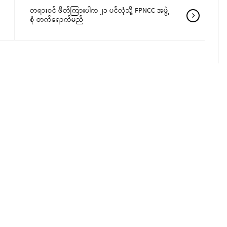
တရားဝင် ဖိတ်ကြားပါက ၂၁ ပင်လုံသို့ FPNCC အဖွဲ့
စုံ တက်ရောက်မည်