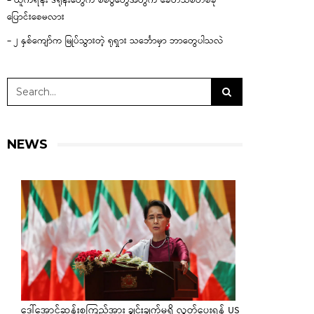
– ယူကရိန်း ဒရုန်းတွေက စစ်ပွဲတွေအတွက် ခေတ်သစ်တစ်ခု
ပြောင်းစေမလား
– ၂ နှစ်ကျော်က မြုပ်သွားတဲ့ ရုရှား သင်္ဘောမှာ ဘာတွေပါသလဲ
NEWS
ဒေါ်အောင်ဆန်းစုကြည်အား ချွင်းချက်မရှိ လွှတ်ပေးရန် US