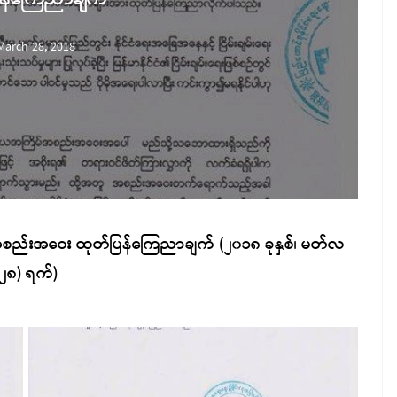
March 28, 2018
ည်းအဝေး ထုတ်ပြန်ကြေညာချက် (၂၀၁၈ ခုနှစ်၊ မတ်လ
(၂၈) ရက်)