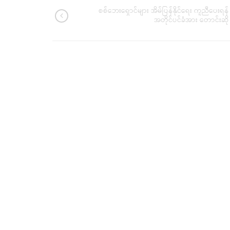
စစ်ဘေးရှောင်များ အိမ်ပြန်နိုင်ရေး ကူညီပေးရန်
အတိုင်ပင်ခံအား တောင်းဆို