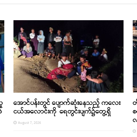
သူ
အောင်ပန်းတွင် ပျောက်ဆုံးနေသည့် ကလေး
တ
်
ငယ်အလောင်းကို ရေတွင်းပျက်၌တွေ့ရှိ
စ
August 7, 2026