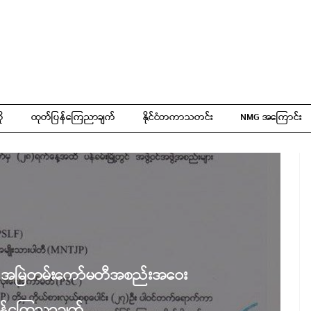
ို
ထုတ်ပြန်ကြေညာချက်
နိုင်ငံတကာသတင်း
NMG အကြောင်း
 အမြဲတမ်းကော်မတီအစည်းအဝေး
ြန်ကြေညာချက်