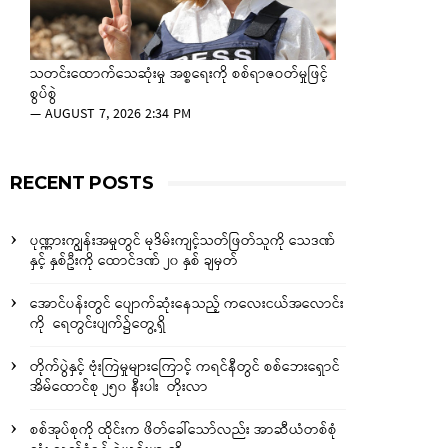
သတင်းထောက်သေဆုံးမှု အစ္စရေးကို စစ်ရာဇဝတ်မှုဖြင့်
စွပ်စွဲ
—
AUGUST 7, 2026 2:34 PM
RECENT POSTS
ပုဏ္ဏားကျွန်းအမှုတွင် မုဒိမ်းကျင့်သတ်ဖြတ်သူကို သေဒဏ်
နှင့် နှစ်ဦးကို ထောင်ဒဏ် ၂၀ နှစ် ချမှတ်
အောင်ပန်းတွင် ပျောက်ဆုံးနေသည့် ကလေးငယ်အလောင်း
ကို ရေတွင်းပျက်၌တွေ့ရှိ
တိုက်ပွဲနှင့် ဗုံးကြဲမှုများကြောင့် ကရင်နီတွင် စစ်ဘေးရှောင်
အိမ်ထောင်စု ၂၅၀ နီးပါး တိုးလာ
စစ်အုပ်စုကို ထိုင်းက ဖိတ်ခေါ်သော်လည်း အာဆီယံတစ်စုံ