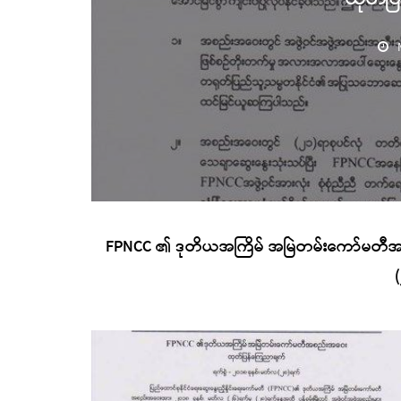
FPNCC ၏ ဒုတိယအကြိမ် အမြဲတမ်းကော်မတီအစ