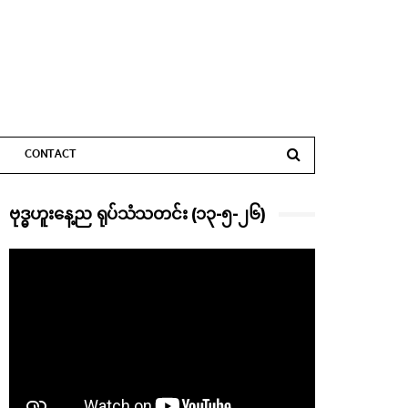
CONTACT
ဗုဒ္ဓဟူးနေ့ည ရုပ်သံသတင်း (၁၃-၅-၂၆)