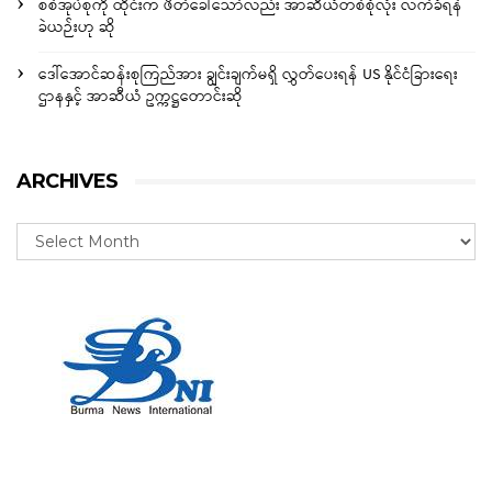
စစ်အုပ်စုကို ထိုင်းက ဖိတ်ခေါ်သော်လည်း အာဆီယံတစ်စုံလုံး လက်ခံရန်
ခဲယဉ်းဟု ဆို
ဒေါ်အောင်ဆန်းစုကြည်အား ချွင်းချက်မရှိ လွှတ်ပေးရန် US နိုင်ငံခြားရေး
ဌာနနှင့် အာဆီယံ ဥက္ကဋ္ဌတောင်းဆို
ARCHIVES