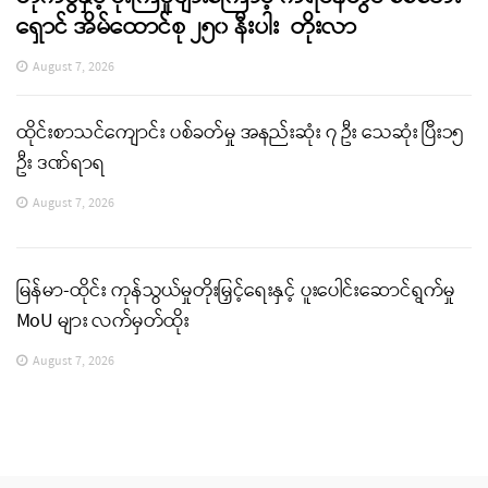
ရှောင် အိမ်ထောင်စု ၂၅၀ နီးပါး တိုးလာ
August 7, 2026
ထိုင်းစာသင်ကျောင်း ပစ်ခတ်မှု အနည်းဆုံး ၇ ဦး သေဆုံး ပြီး၁၅
ဦး ဒဏ်ရာရ
August 7, 2026
မြန်မာ-ထိုင်း ကုန်သွယ်မှုတိုးမြှင့်ရေးနှင့် ပူးပေါင်းဆောင်ရွက်မှု
MoU များ လက်မှတ်ထိုး
August 7, 2026