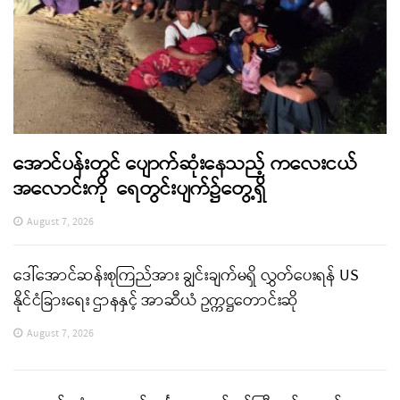
အောင်ပန်းတွင် ပျောက်ဆုံးနေသည့် ကလေးငယ်
အလောင်းကို ရေတွင်းပျက်၌တွေ့ရှိ
August 7, 2026
ဒေါ်အောင်ဆန်းစုကြည်အား ချွင်းချက်မရှိ လွှတ်ပေးရန် US
နိုင်ငံခြားရေး ဌာနနှင့် အာဆီယံ ဥက္ကဋ္ဌတောင်းဆို
August 7, 2026