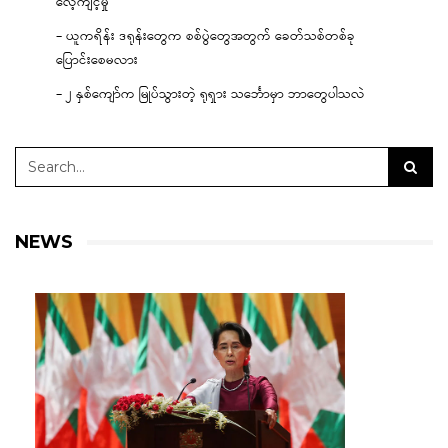
လေ့ကျင့်မှု
– ယူကရိန်း ဒရုန်းတွေက စစ်ပွဲတွေအတွက် ခေတ်သစ်တစ်ခု
ပြောင်းစေမလား
– ၂ နှစ်ကျော်က မြုပ်သွားတဲ့ ရုရှား သင်္ဘောမှာ ဘာတွေပါသလဲ
NEWS