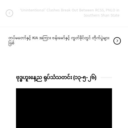
‘Unintentional’ Clashes Break Out Between RCSS, PNLO in
Southern Shan State
တပ်မတော်နှင့် KIA အကြား ဗန်းမော်နှင့် ကွတ်ခိုင်တွင် တိုက်ပွဲများ
ဖြစ်
ဗုဒ္ဓဟူးနေ့ည ရုပ်သံသတင်း (၁၃-၅-၂၆)