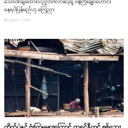
သေဒဏ်ချခံထားသည့်ဘင်္ဂလားဒေ့ရှ် ဝန်ကြီးချုပ်ဟောင်း
နေရပ်ပြန်မည်ဟု ကြေညာ
August 7, 2026
တိုက်ပွဲနှင့် ဗုံးကြဲမှုများကြောင့် ကရင်နီတွင် စစ်ဘေး