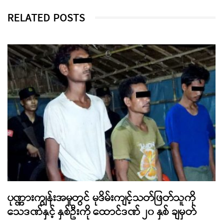
RELATED POSTS
ပုဏ္ဏားကျွန်းအမှုတွင် မုဒိမ်းကျင့်သတ်ဖြတ်သူကို
သေဒဏ်နှင့် နှစ်ဦးကို ထောင်ဒဏ် ၂၀ နှစ် ချမှတ်