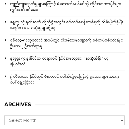
ကျည်ကျရောက်မှုများကြောင့် မဲဆောက်နယ်စပ်ကို ထိုင်းအာဏာပိုင်များ
ကွင်းဆင်းစစ်ဆေး
ရွှေကူ သုံးရက်ဆက် တိုက်ပွဲအတွင်း စစ်တပ်စခန်းတစ်ခုကို သိမ်းပိုက်ခဲ့ပြီး
အရပ်သား သေဆုံးမှုများရှိနေ
စစ်တွေ-ရသေ့တောင် အစပ်တွင် ငါးဖမ်းသမားများကို စစ်တပ်ပစ်ခတ်၍ ၁
ဦးသေ၊ ၂ ဦးဒဏ်ရာရ
နအူရူး ကျွန်းနိုင်ငံက တရားဝင် နိုင်ငံအမည်အား “နာအိုအဲရိုး” ဟု
ပြောင်းလဲ
ဂွါတီမာလာ နိုင်ငံတွင် မီးတောင် ပေါက်ကွဲမှုကြောင့် ရွာသားများ အရေး
ပေါ် ရွှေ့ပြောင်း
ARCHIVES