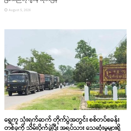
August 5, 2026
ရွှေကူ သုံးရက်ဆက် တိုက်ပွဲအတွင်း စစ်တပ်စခန်း
တစ်ခုကို သိမ်းပိုက်ခဲ့ပြီး အရပ်သား သေဆုံးမှုများရှိ