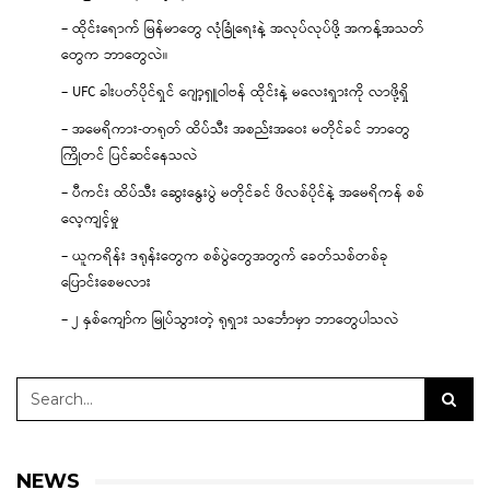
– ထိုင်းရောက် မြန်မာတွေ လုံခြုံရေးနဲ့ အလုပ်လုပ်ဖို့ အကန့်အသတ်
တွေက ဘာတွေလဲ။
– UFC ခါးပတ်ပိုင်ရှင် ဂျော့ရှူဝါဗန် ထိုင်းနဲ့ မလေးရှားကို လာဖို့ရှိ
– အမေရိကား-တရုတ် ထိပ်သီး အစည်းအဝေး မတိုင်ခင် ဘာတွေ
ကြိုတင် ပြင်ဆင်နေသလဲ
– ပီကင်း ထိပ်သီး ဆွေးနွေးပွဲ မတိုင်ခင် ဖိလစ်ပိုင်နဲ့ အမေရိကန် စစ်
လေ့ကျင့်မှု
– ယူကရိန်း ဒရုန်းတွေက စစ်ပွဲတွေအတွက် ခေတ်သစ်တစ်ခု
ပြောင်းစေမလား
– ၂ နှစ်ကျော်က မြုပ်သွားတဲ့ ရုရှား သင်္ဘောမှာ ဘာတွေပါသလဲ
NEWS