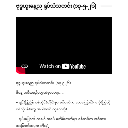
ဗုဒ္ဓဟူးနေ့ည ရုပ်သံသတင်း (၁၃-၅-၂၆)
ဗုဒ္ဓဟူးနေ့ည ရုပ်သံသတင်း (၁၃-၅-၂၆)
ဒီနေ့ အစီအစဉ်တွေထဲမှာတော့…..
– ချင်းပြည်နဲ့ စစ်ကိုင်းတိုင်းမှာ စစ်တပ်က လေကြောင်းက ဗုံးကြဲလို့
စစ်သုံ့ပန်းတွေ အပါအဝင် လူသေဆုံး
– ရှမ်းမြောက်-ကချင် အစပ် မဘိမ်းဘက်မှာ စစ်တပ်က အင်အား
အမြောက်အများ တိုးချဲ့