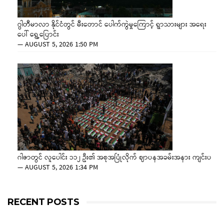
ဂွါတီမာလာ နိုင်ငံတွင် မီးတောင် ပေါက်ကွဲမှုကြောင့် ရွာသားများ အရေး
ပေါ် ရွှေ့ပြောင်း
—
AUGUST 5, 2026 1:50 PM
ဂါဇာတွင် လူပေါင်း ၁၁၂ ဦး၏ အစုအပြုံလိုက် ဈာပနအခမ်းအနား ကျင်းပ
—
AUGUST 5, 2026 1:34 PM
RECENT POSTS