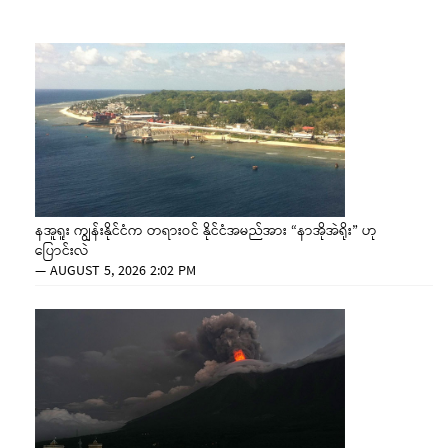
နအူရူး ကျွန်းနိုင်ငံက တရားဝင် နိုင်ငံအမည်အား “နာအိုအဲရိုး” ဟု
ပြောင်းလဲ
—
AUGUST 5, 2026 2:02 PM