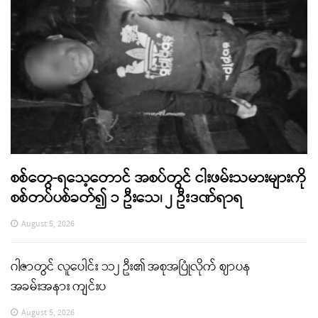
စစ်တွေ-ရသေ့တောင် အစပ်တွင် ငါးဖမ်းသမားများကို
စစ်တပ်ပစ်ခတ်၍ ၁ ဦးသေ၊ ၂ ဦးဒဏ်ရာရ
August 5, 2026
ဂါဇာတွင် လူပေါင်း ၁၁၂ ဦး၏ အစုအပြုံလိုက် ဈာပန
အခမ်းအနား ကျင်းပ
August 5, 2026