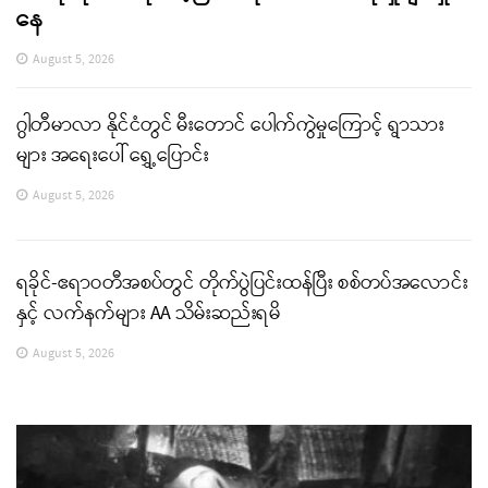
နေ
August 5, 2026
ဂွါတီမာလာ နိုင်ငံတွင် မီးတောင် ပေါက်ကွဲမှုကြောင့် ရွာသား
များ အရေးပေါ် ရွှေ့ပြောင်း
August 5, 2026
ရခိုင်-ဧရာဝတီအစပ်တွင် တိုက်ပွဲပြင်းထန်ပြီး စစ်တပ်အလောင်း
နှင့် လက်နက်များ AA သိမ်းဆည်းရမိ
August 5, 2026