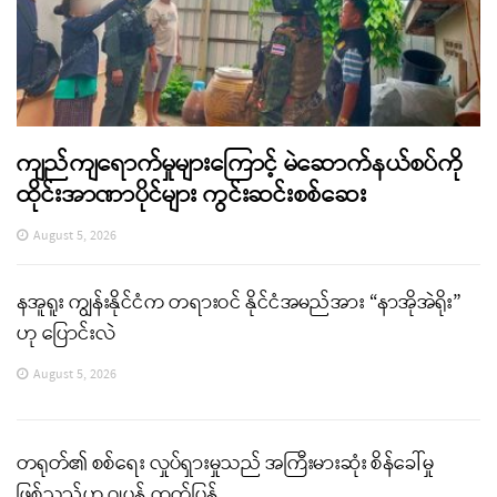
ကျည်ကျရောက်မှုများကြောင့် မဲဆောက်နယ်စပ်ကို
ထိုင်းအာဏာပိုင်များ ကွင်းဆင်းစစ်ဆေး
August 5, 2026
နအူရူး ကျွန်းနိုင်ငံက တရားဝင် နိုင်ငံအမည်အား “နာအိုအဲရိုး”
ဟု ပြောင်းလဲ
August 5, 2026
တရုတ်၏ စစ်ရေး လှုပ်ရှားမှုသည် အကြီးမားဆုံး စိန်ခေါ်မှု
ဖြစ်သည်ဟု ဂျပန် ထုတ်ပြန်