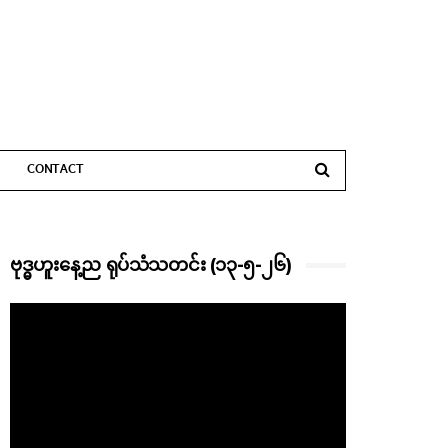
CONTACT
ဗုဒ္ဓဟူးနေ့ည ရုပ်သံသတင်း (၁၃-၅-၂၆)