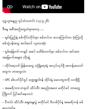
ဗုဒ္ဓဟူးနေ့ည ရုပ်သံသတင်း (၁၃-၅-၂၆)
ဒီနေ့ အစီအစဉ်တွေထဲမှာတော့…..
– ချင်းပြည်နဲ့ စစ်ကိုင်းတိုင်းမှာ စစ်တပ်က လေကြောင်းက ဗုံးကြဲလို့
စစ်သုံ့ပန်းတွေ အပါအဝင် လူသေဆုံး
– ရှမ်းမြောက်-ကချင် အစပ် မဘိမ်းဘက်မှာ စစ်တပ်က အင်အား
အမြောက်အများ တိုးချဲ့
– ထိုင်းရောက် မြန်မာတွေ လုံခြုံရေးနဲ့ အလုပ်လုပ်ဖို့ အကန့်အသတ်
တွေက ဘာတွေလဲ။
– UFC ခါးပတ်ပိုင်ရှင် ဂျော့ရှူဝါဗန် ထိုင်းနဲ့ မလေးရှားကို လာဖို့ရှိ
– အမေရိကား-တရုတ် ထိပ်သီး အစည်းအဝေး မတိုင်ခင် ဘာတွေ
ကြိုတင် ပြင်ဆင်နေသလဲ
– ပီကင်း ထိပ်သီး ဆွေးနွေးပွဲ မတိုင်ခင် ဖိလစ်ပိုင်နဲ့ အမေရိကန် စစ်
လေ့ကျင့်မှု