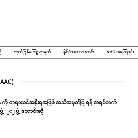
ို
ထုတ်ပြန်ကြေညာချက်
နိုင်ငံတကာသတင်း
NMG အကြောင်း
(AAC)
A ကို တရားဝင်အစိုးရအဖြစ် အသိအမှတ်ပြုရန် အရပ်ဘက်
ွဲ့ ၂၀၂ ဖွဲ့ တောင်းဆို