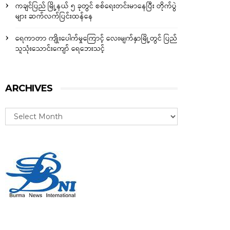
ကချင်ပြည် မြို့နယ် ၅ ခုတွင် စစ်ရေးတင်းမာနေပြီး တိုက်ပွဲ
များ ဆက်လက်ပြင်းထန်နေ
ရေကာတာ ကျိုးပေါက်မှုကြောင့် လေးမျက်နှာမြို့တွင် ပြည်
သူသုံးသောင်းကျော် ရေဘေးသင့်
ARCHIVES