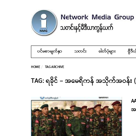
ပင်မစာမျက်နှာ
သတင်း
ဓါတ်ပုံများ
ဗွီဒီယ
HOME
TAG ARCHIVE
TAG: ရခိုင် – အမေရိကန် အသိုက်အဝန်း 
A
အဖ