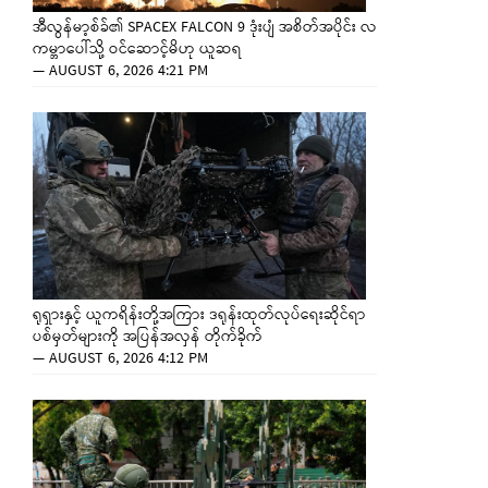
အီလွန်မာ့စ်ခ်၏ SPACEX FALCON 9 ဒုံးပျံ အစိတ်အပိုင်း လ
ကမ္ဘာပေါ်သို့ ဝင်ဆောင့်မိဟု ယူဆရ
—
AUGUST 6, 2026 4:21 PM
ရုရှားနှင့် ယူကရိန်းတို့အကြား ဒရုန်းထုတ်လုပ်ရေးဆိုင်ရာ
ပစ်မှတ်များကို အပြန်အလှန် တိုက်ခိုက်
—
AUGUST 6, 2026 4:12 PM