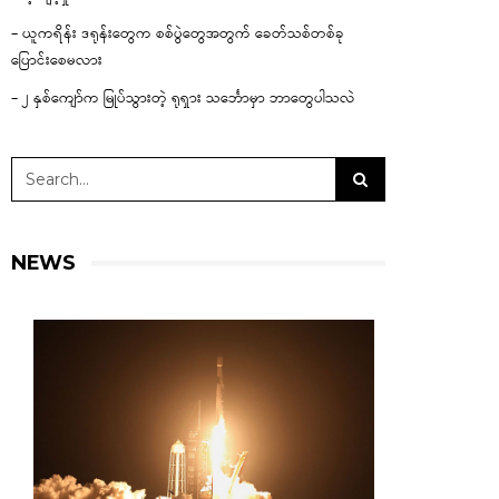
– ယူကရိန်း ဒရုန်းတွေက စစ်ပွဲတွေအတွက် ခေတ်သစ်တစ်ခု
ပြောင်းစေမလား
– ၂ နှစ်ကျော်က မြုပ်သွားတဲ့ ရုရှား သင်္ဘောမှာ ဘာတွေပါသလဲ
NEWS