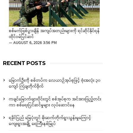
စစ်မက်ဖြစ်ပွားချိန် အကျပ်အတည်းများကို ရင်ဆိုင်နိုင်ရန်
ထိုင်ဝမ်ပြင်ဆင်
—
AUGUST 6, 2026 3:56 PM
RECENT POSTS
မြောက်ဦးကို စစ်တပ်က လေယာဉ်အုပ်စုဖြင့် ဗုံးအလုံး ၃၀
ကျော် ကြဲချတိုက်ခိုက်
ကချင်မြောက်ဖျားပိုင်းတွင် စစ်အုပ်စုက အင်အားဖြည့်တင်း
ကာ စစ်ရေးပြင်ဆင်မှုများ လုပ်ဆောင်နေ
ရခိုင်ပြည် မြေပုံတွင် မိုးဆက်တိုက်ရွာသွန်းမှုကြောင့်
ကျေးရွာအချို့ ရေကြီးနစ်မြုပ်