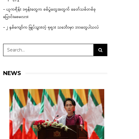
– ယူကရိန်း ဒရုန်းတွေက စစ်ပွဲတွေအတွက် ခေတ်သစ်တစ်ခု
ပြောင်းစေမလား
– ၂ နှစ်ကျော်က မြုပ်သွားတဲ့ ရုရှား သင်္ဘောမှာ ဘာတွေပါသလဲ
NEWS