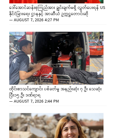
ဒေါ်အောင်ဆန်းစုကြည်အား ချွင်းချက်မရှိ လွှတ်ပေးရန် US
နိုင်ငံခြားရေး ဌာနနှင့် အာဆီယံ ဥက္ကဋ္ဌတောင်းဆို
—
AUGUST 7, 2026 4:27 PM
ထိုင်းစာသင်ကျောင်း ပစ်ခတ်မှု အနည်းဆုံး ၇ ဦး သေဆုံး
ပြီး၁၅ ဦး ဒဏ်ရာရ
—
AUGUST 7, 2026 2:44 PM