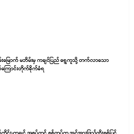
မ်းမြောက် မဘိမ်းမှ ကချင်ပြည် ရွှေကူသို့ တက်လာသော
်ကြောင်းတိုက်ခိုက်ခံရ
်ကိုင်း-ကချင် အစပ်တွင် စစ်တပ်က အင်အားဖြည့်ထိုးစစ်ပြင်