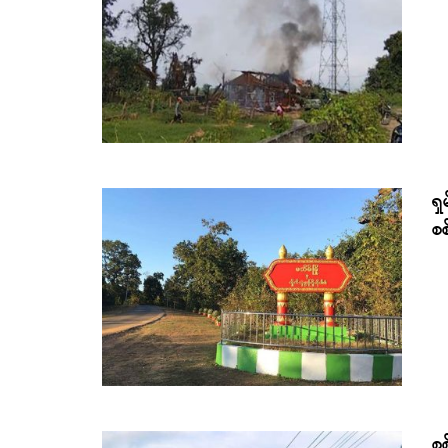
ရှ
စစ
စစ