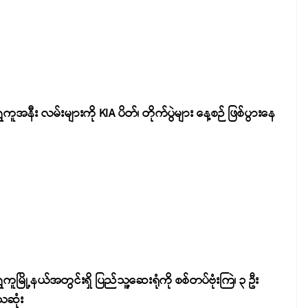
ှေကူအနီး လမ်းများကို KIA ပိတ်၊ တိုက်ပွဲများ နေ့စဉ် ဖြစ်ပွားနေ
ှေကူမြို့နယ်အတွင်းရှိ ပြည်သူ့ဆေးရုံကို စစ်တပ်ဗုံးကြဲ၊ ၃ ဦး
ေဆုံး