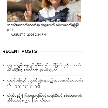
သတင်းထောက်သေဆုံးမှု အစ္စရေးကို စစ်ရာဇဝတ်မှုဖြင့်
စွပ်စွဲ
—
AUGUST 7, 2026 2:34 PM
RECENT POSTS
ပုဏ္ဏားကျွန်းအမှုတွင် မုဒိမ်းကျင့်သတ်ဖြတ်သူကို သေဒဏ်
နှင့် နှစ်ဦးကို ထောင်ဒဏ် ၂၀ နှစ် ချမှတ်
အောင်ပန်းတွင် ပျောက်ဆုံးနေသည့် ကလေးငယ်အလောင်း
ကို ရေတွင်းပျက်၌တွေ့ရှိ
တိုက်ပွဲနှင့် ဗုံးကြဲမှုများကြောင့် ကရင်နီတွင် စစ်ဘေးရှောင်
အိမ်ထောင်စု ၂၅၀ နီးပါး တိုးလာ