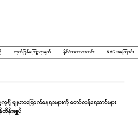
ို
ထုတ်ပြန်ကြေညာချက်
နိုင်ငံတကာသတင်း
NMG အကြောင်း
ှေကူရှိ ဗျူဟာမြောက်နေရာများကို တော်လှန်ရေးတပ်များ
န်ထိန်းချုပ်