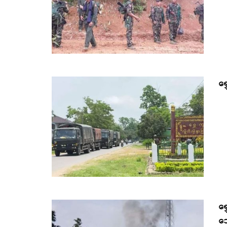
ရွ
ရွ
သ