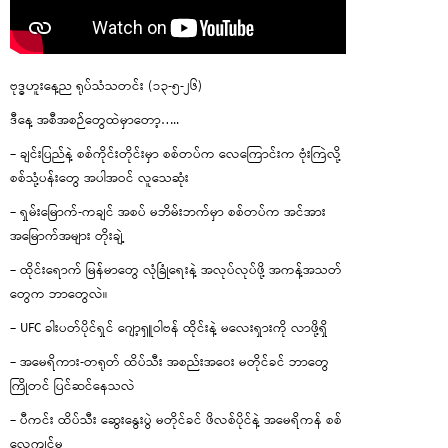
ဗုဒ္ဓဟူးနေ့ည ရုပ်သံသတင်း (၁၃-၅-၂၆)
ဒီနေ့ အစီအစဉ်တွေထဲမှာတော့…..
– ချင်းပြည်နဲ့ စစ်ကိုင်းတိုင်းမှာ စစ်တပ်က လေကြောင်းက ဗုံးကြဲလို့
စစ်သုံ့ပန်းတွေ အပါအဝင် လူသေဆုံး
– ရှမ်းမြောက်-ကချင် အစပ် မဘိမ်းဘက်မှာ စစ်တပ်က အင်အား
အမြောက်အများ တိုးချဲ့
– ထိုင်းရောက် မြန်မာတွေ လုံခြုံရေးနဲ့ အလုပ်လုပ်ဖို့ အကန့်အသတ်
တွေက ဘာတွေလဲ။
– UFC ခါးပတ်ပိုင်ရှင် ဂျော့ရှူဝါဗန် ထိုင်းနဲ့ မလေးရှားကို လာဖို့ရှိ
– အမေရိကား-တရုတ် ထိပ်သီး အစည်းအဝေး မတိုင်ခင် ဘာတွေ
ကြိုတင် ပြင်ဆင်နေသလဲ
– ပီကင်း ထိပ်သီး ဆွေးနွေးပွဲ မတိုင်ခင် ဖိလစ်ပိုင်နဲ့ အမေရိကန် စစ်
လေ့ကျင့်မှု