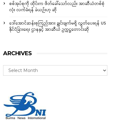
စစ်အုပ်စုကို ထိုင်းက ဖိတ်ခေါ်သော်လည်း အာဆီယံတစ်စုံ
လုံး လက်ခံရန် ခဲယဉ်းဟု ဆို
ဒေါ်အောင်ဆန်းစုကြည်အား ချွင်းချက်မရှိ လွှတ်ပေးရန် US
နိုင်ငံခြားရေး ဌာနနှင့် အာဆီယံ ဥက္ကဋ္ဌတောင်းဆို
ARCHIVES