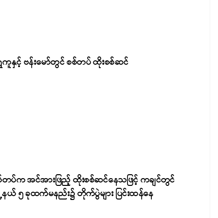
ှေကူနှင့် ဗန်းမော်တွင် စစ်တပ် ထိုးစစ်ဆင်
်တပ်က အင်အားဖြည့် ထိုးစစ်ဆင်နေသဖြင့် ကချင်တွင်
ို့နယ် ၅ ခုထက်မနည်း၌ တိုက်ပွဲများ ပြင်းထန်နေ