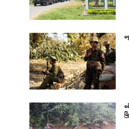
ရွ
စစ
မြ