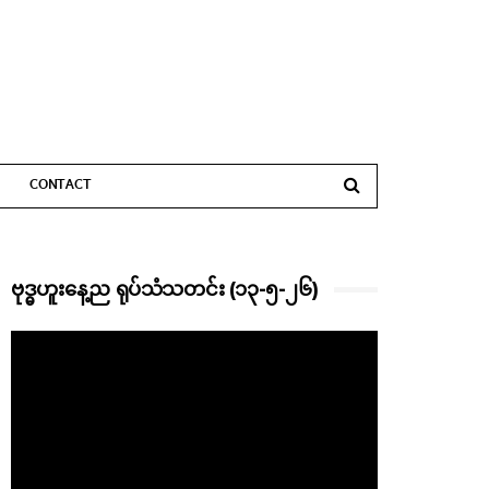
CONTACT
ဗုဒ္ဓဟူးနေ့ည ရုပ်သံသတင်း (၁၃-၅-၂၆)