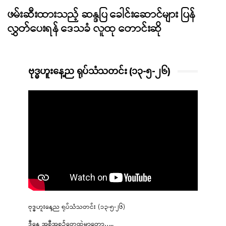
ဖမ်းဆီးထားသည့် ဆန္ဒပြ ခေါင်းဆောင်များ ပြန်
လွှတ်ပေးရန် ဒေသခံ လူထု တောင်းဆို
ဗုဒ္ဓဟူးနေ့ည ရုပ်သံသတင်း (၁၃-၅-၂၆)
ဗုဒ္ဓဟူးနေ့ည ရုပ်သံသတင်း (၁၃-၅-၂၆)
ဒီနေ့ အစီအစဉ်တွေထဲမှာတော့…..