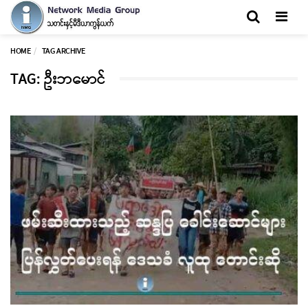
Men
HOME
TAG ARCHIVE
TAG: ဦးဘမောင်