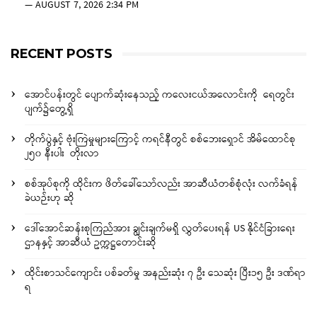
—
AUGUST 7, 2026 2:34 PM
RECENT POSTS
အောင်ပန်းတွင် ပျောက်ဆုံးနေသည့် ကလေးငယ်အလောင်းကို ရေတွင်း
ပျက်၌တွေ့ရှိ
တိုက်ပွဲနှင့် ဗုံးကြဲမှုများကြောင့် ကရင်နီတွင် စစ်ဘေးရှောင် အိမ်ထောင်စု
၂၅၀ နီးပါး တိုးလာ
စစ်အုပ်စုကို ထိုင်းက ဖိတ်ခေါ်သော်လည်း အာဆီယံတစ်စုံလုံး လက်ခံရန်
ခဲယဉ်းဟု ဆို
ဒေါ်အောင်ဆန်းစုကြည်အား ချွင်းချက်မရှိ လွှတ်ပေးရန် US နိုင်ငံခြားရေး
ဌာနနှင့် အာဆီယံ ဥက္ကဋ္ဌတောင်းဆို
ထိုင်းစာသင်ကျောင်း ပစ်ခတ်မှု အနည်းဆုံး ၇ ဦး သေဆုံး ပြီး၁၅ ဦး ဒဏ်ရာ
ရ