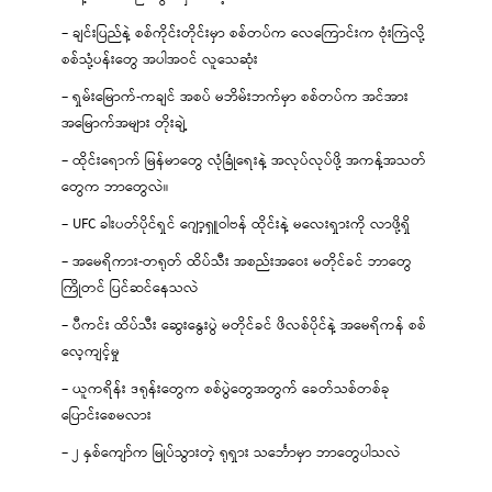
– ချင်းပြည်နဲ့ စစ်ကိုင်းတိုင်းမှာ စစ်တပ်က လေကြောင်းက ဗုံးကြဲလို့
စစ်သုံ့ပန်းတွေ အပါအဝင် လူသေဆုံး
– ရှမ်းမြောက်-ကချင် အစပ် မဘိမ်းဘက်မှာ စစ်တပ်က အင်အား
အမြောက်အများ တိုးချဲ့
– ထိုင်းရောက် မြန်မာတွေ လုံခြုံရေးနဲ့ အလုပ်လုပ်ဖို့ အကန့်အသတ်
တွေက ဘာတွေလဲ။
– UFC ခါးပတ်ပိုင်ရှင် ဂျော့ရှူဝါဗန် ထိုင်းနဲ့ မလေးရှားကို လာဖို့ရှိ
– အမေရိကား-တရုတ် ထိပ်သီး အစည်းအဝေး မတိုင်ခင် ဘာတွေ
ကြိုတင် ပြင်ဆင်နေသလဲ
– ပီကင်း ထိပ်သီး ဆွေးနွေးပွဲ မတိုင်ခင် ဖိလစ်ပိုင်နဲ့ အမေရိကန် စစ်
လေ့ကျင့်မှု
– ယူကရိန်း ဒရုန်းတွေက စစ်ပွဲတွေအတွက် ခေတ်သစ်တစ်ခု
ပြောင်းစေမလား
– ၂ နှစ်ကျော်က မြုပ်သွားတဲ့ ရုရှား သင်္ဘောမှာ ဘာတွေပါသလဲ