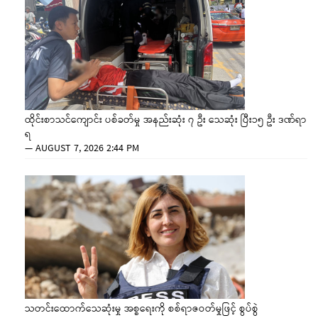
ထိုင်းစာသင်ကျောင်း ပစ်ခတ်မှု အနည်းဆုံး ၇ ဦး သေဆုံး ပြီး၁၅ ဦး ဒဏ်ရာ
ရ
—
AUGUST 7, 2026 2:44 PM
သတင်းထောက်သေဆုံးမှု အစ္စရေးကို စစ်ရာဇဝတ်မှုဖြင့် စွပ်စွဲ