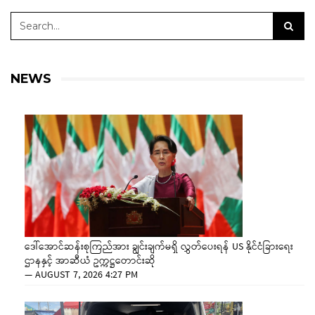
NEWS
ဒေါ်အောင်ဆန်းစုကြည်အား ချွင်းချက်မရှိ လွှတ်ပေးရန် US နိုင်ငံခြားရေး
ဌာနနှင့် အာဆီယံ ဥက္ကဋ္ဌတောင်းဆို
—
AUGUST 7, 2026 4:27 PM