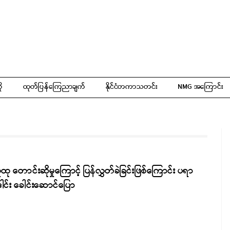
ို
ထုတ်ပြန်ကြေညာချက်
နိုင်ငံတကာသတင်း
NMG အကြောင်း
ထု တောင်းဆိုမှုကြောင့် ပြန်လွှတ်ခဲခြင်းဖြစ်ကြောင်း ပရာ
ါင်း ခေါင်းဆောင်ပြော