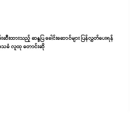
်းဆီးထားသည့် ဆန္ဒပြ ခေါင်းဆောင်များ ပြန်လွှတ်ပေးရန်
ေသခံ လူထု တောင်းဆို