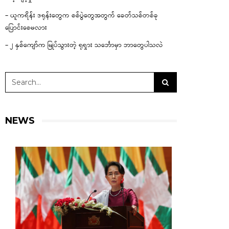
– ယူကရိန်း ဒရုန်းတွေက စစ်ပွဲတွေအတွက် ခေတ်သစ်တစ်ခု
ပြောင်းစေမလား
– ၂ နှစ်ကျော်က မြုပ်သွားတဲ့ ရုရှား သင်္ဘောမှာ ဘာတွေပါသလဲ
NEWS