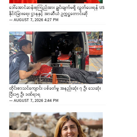
ဒေါ်အောင်ဆန်းစုကြည်အား ချွင်းချက်မရှိ လွှတ်ပေးရန် US
နိုင်ငံခြားရေး ဌာနနှင့် အာဆီယံ ဥက္ကဋ္ဌတောင်းဆို
—
AUGUST 7, 2026 4:27 PM
ထိုင်းစာသင်ကျောင်း ပစ်ခတ်မှု အနည်းဆုံး ၇ ဦး သေဆုံး
ပြီး၁၅ ဦး ဒဏ်ရာရ
—
AUGUST 7, 2026 2:44 PM