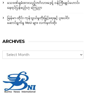
သေဒဏ်ချခံထားသည့်ဘင်္ဂလားဒေ့ရှ် ဝန်ကြီးချုပ်ဟောင်း
နေရပ်ပြန်မည်ဟု ကြေညာ
မြန်မာ-ထိုင်း ကုန်သွယ်မှုတိုးမြှင့်ရေးနှင့် ပူးပေါင်း
ဆောင်ရွက်မှု MoU များ လက်မှတ်ထိုး
ARCHIVES