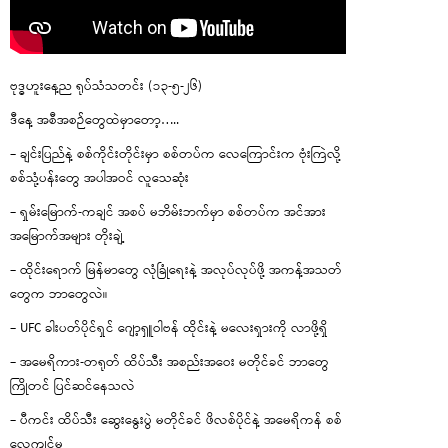
ဗုဒ္ဓဟူးနေ့ည ရုပ်သံသတင်း (၁၃-၅-၂၆)
ဒီနေ့ အစီအစဉ်တွေထဲမှာတော့…..
– ချင်းပြည်နဲ့ စစ်ကိုင်းတိုင်းမှာ စစ်တပ်က လေကြောင်းက ဗုံးကြဲလို့
စစ်သုံ့ပန်းတွေ အပါအဝင် လူသေဆုံး
– ရှမ်းမြောက်-ကချင် အစပ် မဘိမ်းဘက်မှာ စစ်တပ်က အင်အား
အမြောက်အများ တိုးချဲ့
– ထိုင်းရောက် မြန်မာတွေ လုံခြုံရေးနဲ့ အလုပ်လုပ်ဖို့ အကန့်အသတ်
တွေက ဘာတွေလဲ။
– UFC ခါးပတ်ပိုင်ရှင် ဂျော့ရှူဝါဗန် ထိုင်းနဲ့ မလေးရှားကို လာဖို့ရှိ
– အမေရိကား-တရုတ် ထိပ်သီး အစည်းအဝေး မတိုင်ခင် ဘာတွေ
ကြိုတင် ပြင်ဆင်နေသလဲ
– ပီကင်း ထိပ်သီး ဆွေးနွေးပွဲ မတိုင်ခင် ဖိလစ်ပိုင်နဲ့ အမေရိကန် စစ်
လေ့ကျင့်မှု