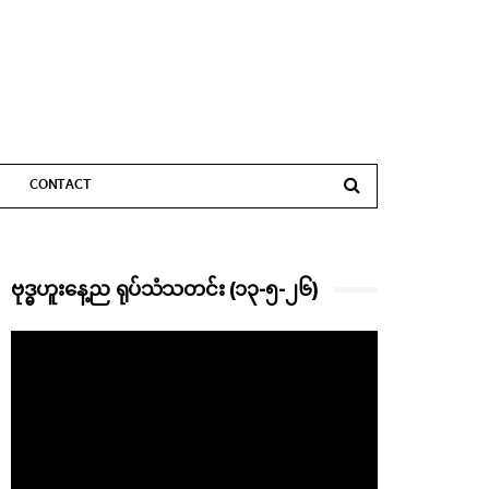
CONTACT
ဗုဒ္ဓဟူးနေ့ည ရုပ်သံသတင်း (၁၃-၅-၂၆)