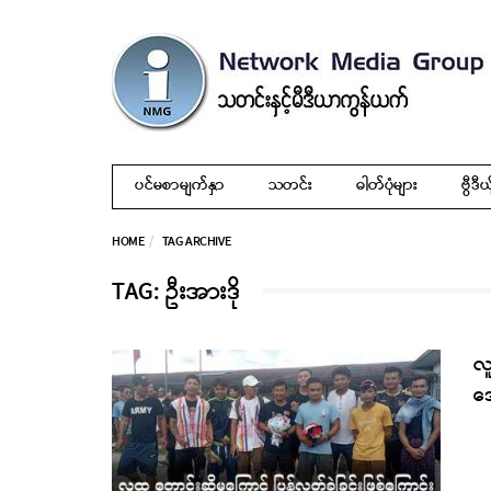
ပင်မစာမျက်နှာ
သတင်း
ဓါတ်ပုံများ
ဗွီဒီယ
HOME
TAG ARCHIVE
TAG: ဦးအားဒို
လူ
ဒေ