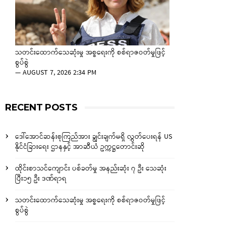
သတင်းထောက်သေဆုံးမှု အစ္စရေးကို စစ်ရာဇဝတ်မှုဖြင့်
စွပ်စွဲ
—
AUGUST 7, 2026 2:34 PM
RECENT POSTS
ဒေါ်အောင်ဆန်းစုကြည်အား ချွင်းချက်မရှိ လွှတ်ပေးရန် US
နိုင်ငံခြားရေး ဌာနနှင့် အာဆီယံ ဥက္ကဋ္ဌတောင်းဆို
ထိုင်းစာသင်ကျောင်း ပစ်ခတ်မှု အနည်းဆုံး ၇ ဦး သေဆုံး
ပြီး၁၅ ဦး ဒဏ်ရာရ
သတင်းထောက်သေဆုံးမှု အစ္စရေးကို စစ်ရာဇဝတ်မှုဖြင့်
စွပ်စွဲ