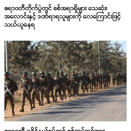
ဧရာဝတီတိုက်ပွဲတွင် စစ်အရာရှိများ သေဆုံး၊
အလောင်းနှင့် ဒဏ်ရာရသူများကို လေကြောင်းဖြင့်
သယ်ယူနေရ