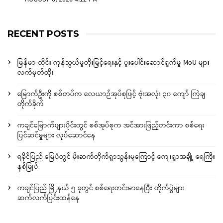
RECENT POSTS
မြန်မာ-ထိုင်း ကုန်သွယ်မှုတိုးမြှင့်ရေးနှင့် ပူးပေါင်းဆောင်ရွက်မှု MoU များ
လက်မှတ်ထိုး
မြောက်ဦးကို စစ်တပ်က လေယာဉ်အုပ်စုဖြင့် ဗုံးအလုံး ၃၀ ကျော် ကြဲချ
တိုက်ခိုက်
ကချင်မြောက်ဖျားပိုင်းတွင် စစ်အုပ်စုက အင်အားဖြည့်တင်းကာ စစ်ရေး
ပြင်ဆင်မှုများ လုပ်ဆောင်နေ
ရခိုင်ပြည် မြေပုံတွင် မိုးဆက်တိုက်ရွာသွန်းမှုကြောင့် ကျေးရွာအချို့ ရေကြီး
နစ်မြုပ်
ကချင်ပြည် မြို့နယ် ၅ ခုတွင် စစ်ရေးတင်းမာနေပြီး တိုက်ပွဲများ
ဆက်လက်ပြင်းထန်နေ