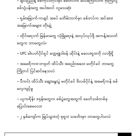
– ချင်းပြည်နဲ့ စစ်ကိုင်းတိုင်းမှာ စစ်တပ်က လေကြောင်းက ဗုံးကြဲလို့
စစ်သုံ့ပန်းတွေ အပါအဝင် လူသေဆုံး
– ရှမ်းမြောက်-ကချင် အစပ် မဘိမ်းဘက်မှာ စစ်တပ်က အင်အား
အမြောက်အများ တိုးချဲ့
– ထိုင်းရောက် မြန်မာတွေ လုံခြုံရေးနဲ့ အလုပ်လုပ်ဖို့ အကန့်အသတ်
တွေက ဘာတွေလဲ။
– UFC ခါးပတ်ပိုင်ရှင် ဂျော့ရှူဝါဗန် ထိုင်းနဲ့ မလေးရှားကို လာဖို့ရှိ
– အမေရိကား-တရုတ် ထိပ်သီး အစည်းအဝေး မတိုင်ခင် ဘာတွေ
ကြိုတင် ပြင်ဆင်နေသလဲ
– ပီကင်း ထိပ်သီး ဆွေးနွေးပွဲ မတိုင်ခင် ဖိလစ်ပိုင်နဲ့ အမေရိကန် စစ်
လေ့ကျင့်မှု
– ယူကရိန်း ဒရုန်းတွေက စစ်ပွဲတွေအတွက် ခေတ်သစ်တစ်ခု
ပြောင်းစေမလား
– ၂ နှစ်ကျော်က မြုပ်သွားတဲ့ ရုရှား သင်္ဘောမှာ ဘာတွေပါသလဲ