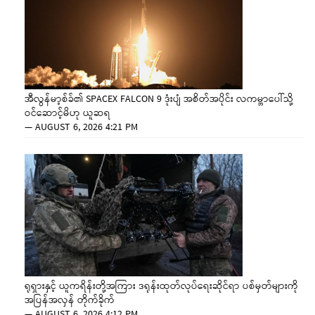
အီလွန်မာ့စ်ခ်၏ SPACEX FALCON 9 ဒုံးပျံ အစိတ်အပိုင်း လကမ္ဘာပေါ်သို့
ဝင်ဆောင့်မိဟု ယူဆရ
—
AUGUST 6, 2026 4:21 PM
ရုရှားနှင့် ယူကရိန်းတို့အကြား ဒရုန်းထုတ်လုပ်ရေးဆိုင်ရာ ပစ်မှတ်များကို
အပြန်အလှန် တိုက်ခိုက်
—
AUGUST 6, 2026 4:12 PM