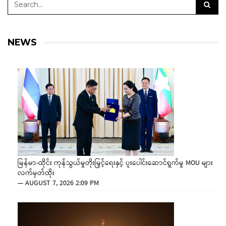
NEWS
မြန်မာ-ထိုင်း ကုန်သွယ်မှုတိုးမြှင့်ရေးနှင့် ပူးပေါင်းဆောင်ရွက်မှု MOU များ
လက်မှတ်ထိုး
—
AUGUST 7, 2026 2:09 PM