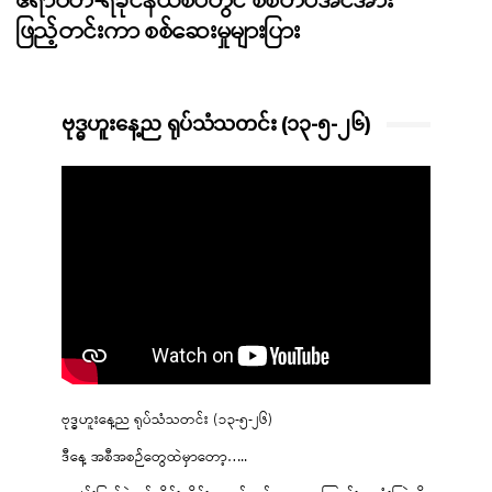
ဧရာဝတီ-ရခိုင်နယ်စပ်တွင် စစ်တပ်အင်အား
ဖြည့်တင်းကာ စစ်ဆေးမှုများပြား
ဗုဒ္ဓဟူးနေ့ည ရုပ်သံသတင်း (၁၃-၅-၂၆)
ဗုဒ္ဓဟူးနေ့ည ရုပ်သံသတင်း (၁၃-၅-၂၆)
ဒီနေ့ အစီအစဉ်တွေထဲမှာတော့…..