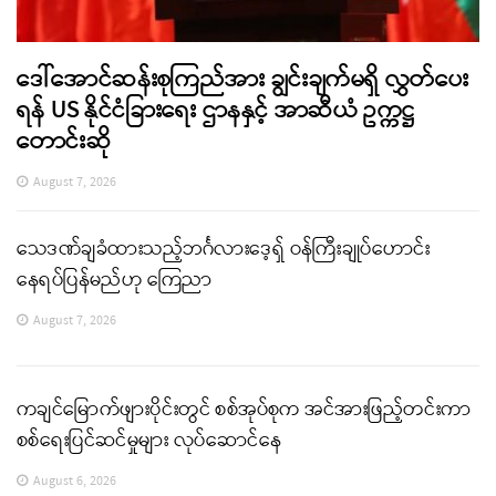
ဒေါ်အောင်ဆန်းစုကြည်အား ချွင်းချက်မရှိ လွှတ်ပေး
ရန် US နိုင်ငံခြားရေး ဌာနနှင့် အာဆီယံ ဥက္ကဋ္ဌ
တောင်းဆို
August 7, 2026
သေဒဏ်ချခံထားသည့်ဘင်္ဂလားဒေ့ရှ် ဝန်ကြီးချုပ်ဟောင်း
နေရပ်ပြန်မည်ဟု ကြေညာ
August 7, 2026
ကချင်မြောက်ဖျားပိုင်းတွင် စစ်အုပ်စုက အင်အားဖြည့်တင်းကာ
စစ်ရေးပြင်ဆင်မှုများ လုပ်ဆောင်နေ
August 6, 2026