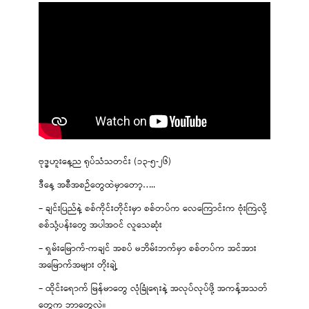
ဗုဒ္ဓဟူးနေ့ည ရုပ်သံသတင်း (၁၃-၅-၂၆)
ဒီနေ့ အစီအစဉ်တွေထဲမှာတော့…..
– ချင်းပြည်နဲ့ စစ်ကိုင်းတိုင်းမှာ စစ်တပ်က လေကြောင်းက ဗုံးကြဲလို့
စစ်သုံ့ပန်းတွေ အပါအဝင် လူသေဆုံး
– ရှမ်းမြောက်-ကချင် အစပ် မဘိမ်းဘက်မှာ စစ်တပ်က အင်အား
အမြောက်အများ တိုးချဲ့
– ထိုင်းရောက် မြန်မာတွေ လုံခြုံရေးနဲ့ အလုပ်လုပ်ဖို့ အကန့်အသတ်
တွေက ဘာတွေလဲ။