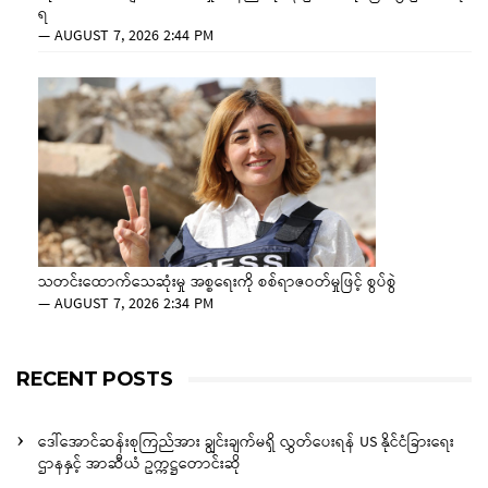
ရ
—
AUGUST 7, 2026 2:44 PM
သတင်းထောက်သေဆုံးမှု အစ္စရေးကို စစ်ရာဇဝတ်မှုဖြင့် စွပ်စွဲ
—
AUGUST 7, 2026 2:34 PM
RECENT POSTS
ဒေါ်အောင်ဆန်းစုကြည်အား ချွင်းချက်မရှိ လွှတ်ပေးရန် US နိုင်ငံခြားရေး
ဌာနနှင့် အာဆီယံ ဥက္ကဋ္ဌတောင်းဆို