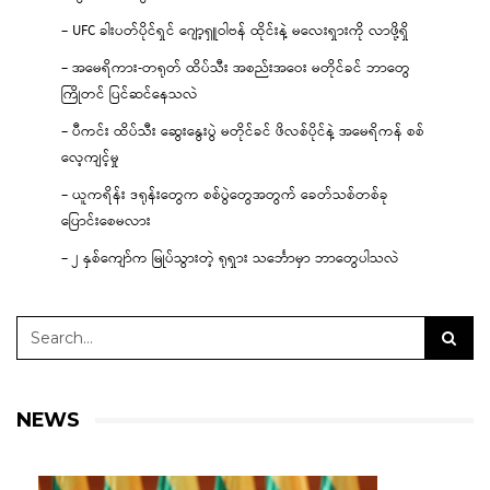
– UFC ခါးပတ်ပိုင်ရှင် ဂျော့ရှူဝါဗန် ထိုင်းနဲ့ မလေးရှားကို လာဖို့ရှိ
– အမေရိကား-တရုတ် ထိပ်သီး အစည်းအဝေး မတိုင်ခင် ဘာတွေ
ကြိုတင် ပြင်ဆင်နေသလဲ
– ပီကင်း ထိပ်သီး ဆွေးနွေးပွဲ မတိုင်ခင် ဖိလစ်ပိုင်နဲ့ အမေရိကန် စစ်
လေ့ကျင့်မှု
– ယူကရိန်း ဒရုန်းတွေက စစ်ပွဲတွေအတွက် ခေတ်သစ်တစ်ခု
ပြောင်းစေမလား
– ၂ နှစ်ကျော်က မြုပ်သွားတဲ့ ရုရှား သင်္ဘောမှာ ဘာတွေပါသလဲ
NEWS