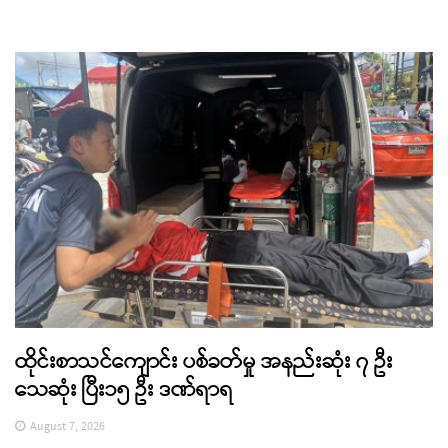
ထိုင်းစာသင်ကျောင်း ပစ်ခတ်မှု အနည်းဆုံး ၇ ဦး
သေဆုံး ပြီး၁၅ ဦး ဒဏ်ရာရ
August 7, 2026