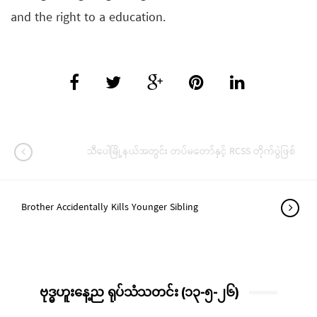
and the right to a education.
သီပေါမြို့နယ်အတွင်း တပ်မတော်နှင့် RCSS တိုက်ပွဲဖြစ်
Brother Accidentally Kills Younger Sibling
ဗုဒ္ဓဟူးနေ့ည ရုပ်သံသတင်း (၁၃-၅-၂၆)