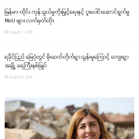
မြန်မာ-ထိုင်း ကုန်သွယ်မှုတိုးမြှင့်ရေးနှင့် ပူးပေါင်းဆောင်ရွက်မှု
MoU များ လက်မှတ်ထိုး
August 7, 2026
ရခိုင်ပြည် မြေပုံတွင် မိုးဆက်တိုက်ရွာသွန်းမှုကြောင့် ကျေးရွာ
အချို့ ရေကြီးနစ်မြုပ်
August 6, 2026