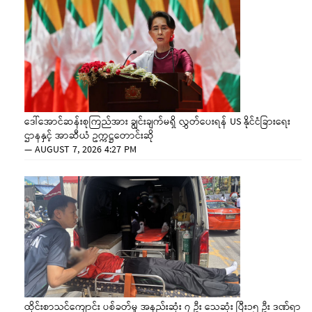
ဒေါ်အောင်ဆန်းစုကြည်အား ချွင်းချက်မရှိ လွှတ်ပေးရန် US နိုင်ငံခြားရေး
ဌာနနှင့် အာဆီယံ ဥက္ကဋ္ဌတောင်းဆို
—
AUGUST 7, 2026 4:27 PM
ထိုင်းစာသင်ကျောင်း ပစ်ခတ်မှု အနည်းဆုံး ၇ ဦး သေဆုံး ပြီး၁၅ ဦး ဒဏ်ရာ