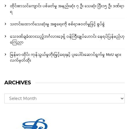
ထိုင်းစာသင်ကျောင်း ပစ်ခတ်မှု အနည်းဆုံး ၇ ဦး သေဆုံး ပြီး၁၅ ဦး ဒဏ်ရာ
ရ
သတင်းထောက်သေဆုံးမှု အစ္စရေးကို စစ်ရာဇဝတ်မှုဖြင့် စွပ်စွဲ
သေဒဏ်ချခံထားသည့်ဘင်္ဂလားဒေ့ရှ် ဝန်ကြီးချုပ်ဟောင်း နေရပ်ပြန်မည်ဟု
ကြေညာ
မြန်မာ-ထိုင်း ကုန်သွယ်မှုတိုးမြှင့်ရေးနှင့် ပူးပေါင်းဆောင်ရွက်မှု MoU များ
လက်မှတ်ထိုး
ARCHIVES