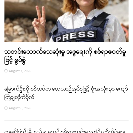
သတင်းထောက်သေဆုံးမှု အစ္စရေးကို စစ်ရာဇဝတ်မှု
ဖြင့် စွပ်စွဲ
August 7, 2026
မြောက်ဦးကို စစ်တပ်က လေယာဉ်အုပ်စုဖြင့် ဗုံးအလုံး ၃၀ ကျော်
ကြဲချတိုက်ခိုက်
August 6, 2026
ကချင်ပြည် မြို့နယ် ၅ ခုတွင် စစ်ရေးတင်းမာနေပြီး တိုက်ပွဲများ