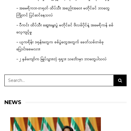
– အမေရိကား-တရုတ် ထိပ်သီး အစည်းအဝေး မတိုင်ခင် ဘာတွေ
ကြိုတင် ပြင်ဆင်နေသလဲ
– ပီကင်း ထိပ်သီး ဆွေးနွေးပွဲ မတိုင်ခင် ဖိလစ်ပိုင်နဲ့ အမေရိကန် စစ်
လေ့ကျင့်မှု
– ယူကရိန်း ဒရုန်းတွေက စစ်ပွဲတွေအတွက် ခေတ်သစ်တစ်ခု
ပြောင်းစေမလား
– ၂ နှစ်ကျော်က မြုပ်သွားတဲ့ ရုရှား သင်္ဘောမှာ ဘာတွေပါသလဲ
NEWS