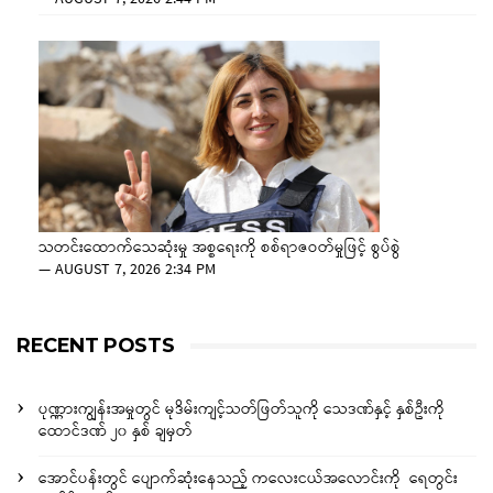
သတင်းထောက်သေဆုံးမှု အစ္စရေးကို စစ်ရာဇဝတ်မှုဖြင့် စွပ်စွဲ
—
AUGUST 7, 2026 2:34 PM
RECENT POSTS
ပုဏ္ဏားကျွန်းအမှုတွင် မုဒိမ်းကျင့်သတ်ဖြတ်သူကို သေဒဏ်နှင့် နှစ်ဦးကို
ထောင်ဒဏ် ၂၀ နှစ် ချမှတ်
အောင်ပန်းတွင် ပျောက်ဆုံးနေသည့် ကလေးငယ်အလောင်းကို ရေတွင်း