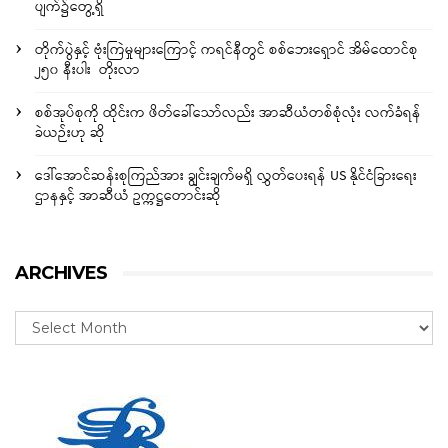
ပျက်၌တွေ့ရှိ
တိုက်ပွဲနှင့် ဗုံးကြဲမှုများကြောင့် ကရင်နီတွင် စစ်ဘေးရှောင် အိမ်ထောင်စု
၂၅၀ နီးပါး တိုးလာ
စစ်အုပ်စုကို ထိုင်းက ဖိတ်ခေါ်သော်လည်း အာဆီယံတစ်စုံလုံး လက်ခံရန်
ခဲယဉ်းဟု ဆို
ဒေါ်အောင်ဆန်းစုကြည်အား ချွင်းချက်မရှိ လွှတ်ပေးရန် US နိုင်ငံခြားရေး
ဌာနနှင့် အာဆီယံ ဥက္ကဋ္ဌတောင်းဆို
ARCHIVES