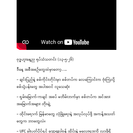
ဗုဒ္ဓဟူးနေ့ည ရုပ်သံသတင်း (၁၃-၅-၂၆)
ဒီနေ့ အစီအစဉ်တွေထဲမှာတော့…..
– ချင်းပြည်နဲ့ စစ်ကိုင်းတိုင်းမှာ စစ်တပ်က လေကြောင်းက ဗုံးကြဲလို့
စစ်သုံ့ပန်းတွေ အပါအဝင် လူသေဆုံး
– ရှမ်းမြောက်-ကချင် အစပ် မဘိမ်းဘက်မှာ စစ်တပ်က အင်အား
အမြောက်အများ တိုးချဲ့
– ထိုင်းရောက် မြန်မာတွေ လုံခြုံရေးနဲ့ အလုပ်လုပ်ဖို့ အကန့်အသတ်
တွေက ဘာတွေလဲ။
– UFC ခါးပတ်ပိုင်ရှင် ဂျော့ရှူဝါဗန် ထိုင်းနဲ့ မလေးရှားကို လာဖို့ရှိ