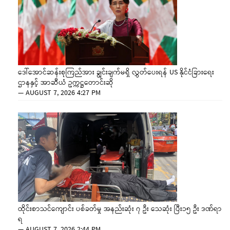
ဒေါ်အောင်ဆန်းစုကြည်အား ချွင်းချက်မရှိ လွှတ်ပေးရန် US နိုင်ငံခြားရေး
ဌာနနှင့် အာဆီယံ ဥက္ကဋ္ဌတောင်းဆို
—
AUGUST 7, 2026 4:27 PM
ထိုင်းစာသင်ကျောင်း ပစ်ခတ်မှု အနည်းဆုံး ၇ ဦး သေဆုံး ပြီး၁၅ ဦး ဒဏ်ရာ
ရ
—
AUGUST 7, 2026 2:44 PM