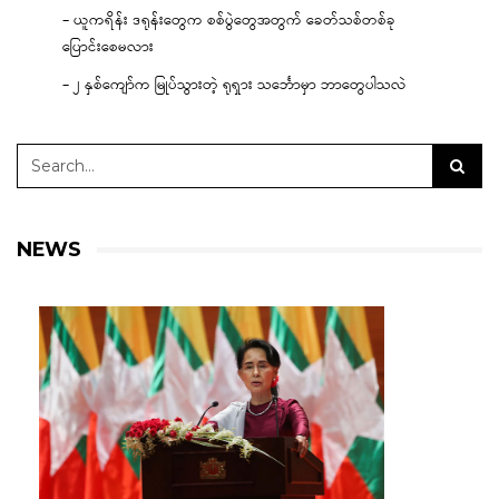
– ယူကရိန်း ဒရုန်းတွေက စစ်ပွဲတွေအတွက် ခေတ်သစ်တစ်ခု
ပြောင်းစေမလား
– ၂ နှစ်ကျော်က မြုပ်သွားတဲ့ ရုရှား သင်္ဘောမှာ ဘာတွေပါသလဲ
NEWS