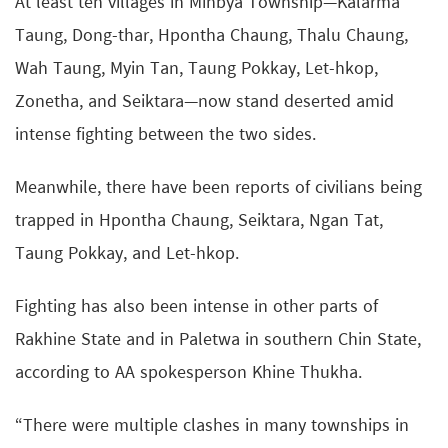
At least ten villages in Minbya Township—Kalarma
Taung, Dong-thar, Hpontha Chaung, Thalu Chaung,
Wah Taung, Myin Tan, Taung Pokkay, Let-hkop,
Zonetha, and Seiktara—now stand deserted amid
intense fighting between the two sides.
Meanwhile, there have been reports of civilians being
trapped in Hpontha Chaung, Seiktara, Ngan Tat,
Taung Pokkay, and Let-hkop.
Fighting has also been intense in other parts of
Rakhine State and in Paletwa in southern Chin State,
according to AA spokesperson Khine Thukha.
“There were multiple clashes in many townships in