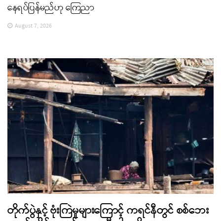
နေရပ်ပြန်မည်ဟု ကြေညာ
August 7, 2026
တိုက်ပွဲနှင့် ဗုံးကြဲမှုများကြောင့် ကရင်နီတွင် စစ်ဘေး