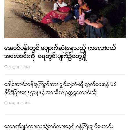
အောင်ပန်းတွင် ပျောက်ဆုံးနေသည့် ကလေးငယ်
အလောင်းကို ရေတွင်းပျက်၌တွေ့ရှိ
August 7, 2026
ဒေါ်အောင်ဆန်းစုကြည်အား ချွင်းချက်မရှိ လွှတ်ပေးရန် US
နိုင်ငံခြားရေး ဌာနနှင့် အာဆီယံ ဥက္ကဋ္ဌတောင်းဆို
August 7, 2026
သေဒဏ်ချခံထားသည့်ဘင်္ဂလားဒေ့ရှ် ဝန်ကြီးချုပ်ဟောင်း