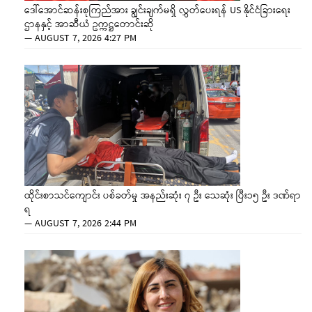
ဒေါ်အောင်ဆန်းစုကြည်အား ချွင်းချက်မရှိ လွှတ်ပေးရန် US နိုင်ငံခြားရေး
ဌာနနှင့် အာဆီယံ ဥက္ကဋ္ဌတောင်းဆို
—
AUGUST 7, 2026 4:27 PM
ထိုင်းစာသင်ကျောင်း ပစ်ခတ်မှု အနည်းဆုံး ၇ ဦး သေဆုံး ပြီး၁၅ ဦး ဒဏ်ရာ
ရ
—
AUGUST 7, 2026 2:44 PM