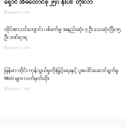
ရှောင် အိမ်ထောင်စု ၂၅၀ နီးပါး တိုးလာ
August 7, 2026
ထိုင်းစာသင်ကျောင်း ပစ်ခတ်မှု အနည်းဆုံး ၇ ဦး သေဆုံး ပြီး၁၅
ဦး ဒဏ်ရာရ
August 7, 2026
မြန်မာ-ထိုင်း ကုန်သွယ်မှုတိုးမြှင့်ရေးနှင့် ပူးပေါင်းဆောင်ရွက်မှု
MoU များ လက်မှတ်ထိုး
August 7, 2026