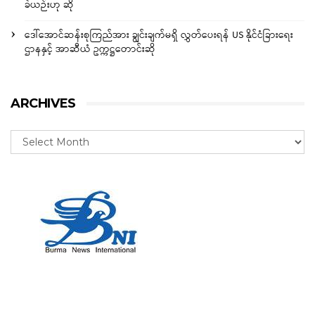
ခဲယဉ်းဟု ဆို
ဒေါ်အောင်ဆန်းစုကြည်အား ချွင်းချက်မရှိ လွှတ်ပေးရန် US နိုင်ငံခြားရေး
ဌာနနှင့် အာဆီယံ ဥက္ကဋ္ဌတောင်းဆို
ARCHIVES