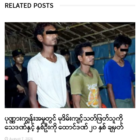
RELATED POSTS
ပုဏ္ဏားကျွန်းအမှုတွင် မုဒိမ်းကျင့်သတ်ဖြတ်သူကို
သေဒဏ်နှင့် နှစ်ဦးကို ထောင်ဒဏ် ၂၀ နှစ် ချမှတ်
August 7, 2026