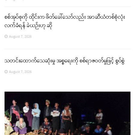
စစ်အုပ်စုကို ထိုင်းက ဖိတ်ခေါ်သော်လည်း အာဆီယံတစ်စုံလုံး
လက်ခံရန် ခဲယဉ်းဟု ဆို
August 7, 2026
သတင်းထောက်သေဆုံးမှု အစ္စရေးကို စစ်ရာဇဝတ်မှုဖြင့် စွပ်စွဲ
August 7, 2026