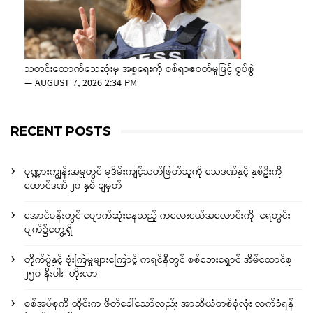
သတင်းထောက်သေဆုံးမှု အစ္စရေးကို စစ်ရာဇဝတ်မှုဖြင့် စွပ်စွဲ
—
AUGUST 7, 2026 2:34 PM
RECENT POSTS
ပုဏ္ဏားကျွန်းအမှုတွင် မုဒိမ်းကျင့်သတ်ဖြတ်သူကို သေဒဏ်နှင့် နှစ်ဦးကို
ထောင်ဒဏ် ၂၀ နှစ် ချမှတ်
အောင်ပန်းတွင် ပျောက်ဆုံးနေသည့် ကလေးငယ်အလောင်းကို ရေတွင်း
ပျက်၌တွေ့ရှိ
တိုက်ပွဲနှင့် ဗုံးကြဲမှုများကြောင့် ကရင်နီတွင် စစ်ဘေးရှောင် အိမ်ထောင်စု
၂၅၀ နီးပါး တိုးလာ
စစ်အုပ်စုကို ထိုင်းက ဖိတ်ခေါ်သော်လည်း အာဆီယံတစ်စုံလုံး လက်ခံရန်