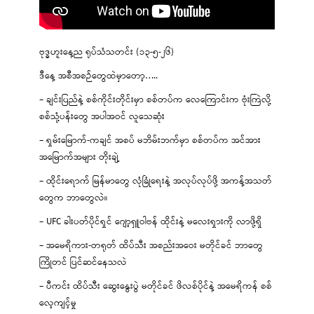
ဗုဒ္ဓဟူးနေ့ည ရုပ်သံသတင်း (၁၃-၅-၂၆)
ဒီနေ့ အစီအစဉ်တွေထဲမှာတော့…..
– ချင်းပြည်နဲ့ စစ်ကိုင်းတိုင်းမှာ စစ်တပ်က လေကြောင်းက ဗုံးကြဲလို့
စစ်သုံ့ပန်းတွေ အပါအဝင် လူသေဆုံး
– ရှမ်းမြောက်-ကချင် အစပ် မဘိမ်းဘက်မှာ စစ်တပ်က အင်အား
အမြောက်အများ တိုးချဲ့
– ထိုင်းရောက် မြန်မာတွေ လုံခြုံရေးနဲ့ အလုပ်လုပ်ဖို့ အကန့်အသတ်
တွေက ဘာတွေလဲ။
– UFC ခါးပတ်ပိုင်ရှင် ဂျော့ရှူဝါဗန် ထိုင်းနဲ့ မလေးရှားကို လာဖို့ရှိ
– အမေရိကား-တရုတ် ထိပ်သီး အစည်းအဝေး မတိုင်ခင် ဘာတွေ
ကြိုတင် ပြင်ဆင်နေသလဲ
– ပီကင်း ထိပ်သီး ဆွေးနွေးပွဲ မတိုင်ခင် ဖိလစ်ပိုင်နဲ့ အမေရိကန် စစ်
လေ့ကျင့်မှု