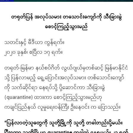
တရုတ်ပြန် အလုပ်သမား တသောင်းကျော်ကို သီးခြားခွဲ
စောင့်ကြည့်သွားမည်
သတင်းနှင့် မီဒီယာ ကွန်ရက်။
၂၀၂၀ ခုနှစ်၊ ဧပြီလ ၁၇ ရက်။
တရုတ်-မြန်မာ နယ်စပ်ဂိတ် လွယ်ဂျယ်မှတစ်ဆင့် မြန်မာနိုင်ငံ
သို့ ပြန်လာမည့် ရွေ့ပြောင်းအလုပ်သမား တစ်သောင်းကျော်
ကို သက်ဆိုင်ရာ နေရပ်သို့ ပို့ဆောင်ကာ သီးခြားခွဲ
(quarantine) ထားကာ စောင့်ကြည့်သွားမည်ဟု
ကချင်ပြည်နယ် လူမှုရေးဝန်ကြီး ဦးနေဝင်း က ပြောသည်။
“ပြန်လာတဲ့သူတွေကို သူတို့မြို့ကို သူတို့ တခါတည်းပို့မယ်။
ပြီးတော့ သူတို့မြို့မှာ quarantine တခါထဲ နေရမယ်။ ၂၁ ရက်