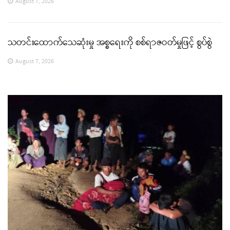
August 7, 2026
သတင်းထောက်သေဆုံးမှု အစ္စရေးကို စစ်ရာဇဝတ်မှုဖြင့် စွပ်စွဲ
August 7, 2026