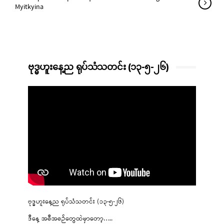
Myitkyina
ဗုဒ္ဓဟူးနေ့ည ရုပ်သံသတင်း (၁၃-၅-၂၆)
ဗုဒ္ဓဟူးနေ့ည ရုပ်သံသတင်း (၁၃-၅-၂၆)
ဒီနေ့ အစီအစဉ်တွေထဲမှာတော့…..