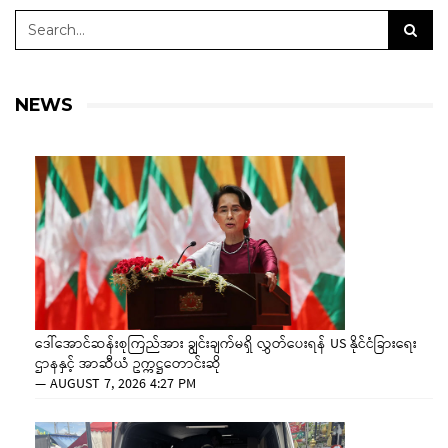
NEWS
ဒေါ်အောင်ဆန်းစုကြည်အား ချွင်းချက်မရှိ လွှတ်ပေးရန် US နိုင်ငံခြားရေး
ဌာနနှင့် အာဆီယံ ဥက္ကဋ္ဌတောင်းဆို
—
AUGUST 7, 2026 4:27 PM