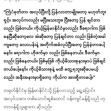
“ကြံံခုတ်တာ အလုပ်ပြီးလို့ ပြန်လာတာမျိုးတော့ မဟုတ်ဘူး
ရှင့်။ အလုပ်ကလည်း မပြီးသေးဘူး။ ပြီးတော့ ပြန် ချင်တာ
လည်း ဖြစ်တယ်။ ကိုယ့်မြန်မာနိုင်ငံမှာလည်း ဒီရောဂါက ဖြစ်
နေပြီဆိုတော့လေ အဲဆိုတော့ ပြန်ချင်တာ လည်း ဖြစ်တဲ့အခါ
ကျတော့ လောပန်းနဲ့ အတိုက်အခံလုပ်ပြီးတော့ ပြန်ခဲ့တာပေါ့
နော်။ ရောဂါက ဟိုဖက်မှာ လည်း ဖြစ်နေတယ်။ ဒီဖက်မှာ
လည်း ဖြစ်နေတယ်။ ဖြစ်မှဖြစ် ကိုယ့်မိသားစုနားမှာပဲ ဖြစ်ချင်
တယ်ပေါ့နော်။ ကိုယ့်မိသားစုနဲ့ မထိ တွေ့ရဘူးဆိုပေမယ့်
လည်း အနီးအနားမှာရှိတော့ ကိုယ်က အားရှိတာပေါ့။”
တရုတ်နိုင်ငံမှ မြန်မာနိုင်ငံသို့ ပြန်လာသည့် ရွေ့ပြောင်း
အလုပ်သမား တစ်သောင်းရှစ်ထောင် ဝန်းကျင်ခန့်ရှိသည် ဟု
တာဝန်ရှိသူများက ဆိုသည်။