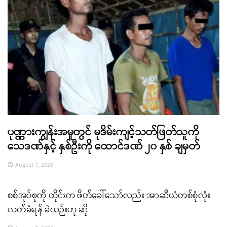
ပုဏ္ဏားကျွန်းအမှုတွင် မုဒိမ်းကျင့်သတ်ဖြတ်သူကို
သေဒဏ်နှင့် နှစ်ဦးကို ထောင်ဒဏ် ၂၀ နှစ် ချမှတ်
August 7, 2026
စစ်အုပ်စုကို ထိုင်းက ဖိတ်ခေါ်သော်လည်း အာဆီယံတစ်စုံလုံး
လက်ခံရန် ခဲယဉ်းဟု ဆို