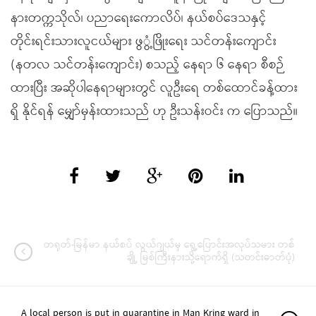
နားတက္ကသိုလ်၊ ပညာရေးကောလိပ်၊ နယ်စပ်ဒေသနှင့်
တိုင်းရင်းသားလူငယ်များ ဖွွံ့ဖြိုးရေး သင်တန်းကျောင်း
(နတလ သင်တန်းကျောင်း) စသည့် နေရာ ၆ နေရာ စီစဉ်
ထားပြီး အဆိုပါနေရာများတွင် လူဦးရေ တစ်ထောင်ခန့်ထား
ရှိ နိုင်ရန် မျှော်မှန်းထားသည် ဟု ဦးသန်းဝင်း က ပြောသည်။
တရုတ်-မြန်မာ နယ်စပ် လွယ်ဂျယ်မှ ရွေ့ပြောင်းအလုပ်သမား တစ်
ချို့ မြစ်ကြီးနားသို့ရောက်ရှိ (သတင်းဓာတ်ပုံ)
A local person is put in quarantine in Man Kring ward in