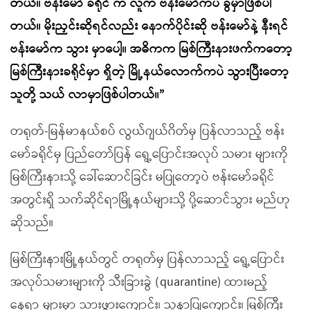
တယ်။ ဗန်းမော် ခရိုင် က လူက ဗန်းမော်ကပဲ ခွဲမှာဖြစ်ပါ
တယ်။ မိုးညှင်းဆိုရင်လည်း နောက်ပိုင်းဆို ဗန်းမော်နဲ့ နီးရင်
ဗန်းမော်က သွား မှာပေါ့။ အဓိကက မြစ်ကြီးနားဖက်ကတော့
မြစ်ကြီးနားခရိုင်မှာ ရှိတဲ့ မြို့နယ်လောက်ကပဲ သွားပြီးတော့
သူတို့ သယ် လာမှာဖြစ်ပါတယ်။”
တရုတ်-မြန်မာနယ်စပ် လွယ်ဂျယ်ဂိတ်မှ ပြန်လာသည့် ဗန်း
မော်ခရိုင်မှ ပြည်တော်ပြန် ရွေ့ပြောင်းအလုပ် သမား များကို
မြစ်ကြီးနားသို့ ခေါ်ဆောင်ခြင်း မပြုတော့ပဲ ဗန်းမော်ခရိုင်
အတွင်းရှိ သက်ဆိုင်ရာမြို့နယ်များသို့ ပို့ဆောင်သွား မည်ဟု
ဆိုသည်။
မြစ်ကြီးနားမြို့နယ်တွင် တရုတ်မှ ပြန်လာသည့် ရွေ့ပြောင်း
အလုပ်သမားများကို သီးခြားခွဲ (quarantine) ထားမည့်
နေရာ များမှာ သားဖွားကျောင်း၊ သူနာပြုကျောင်း၊ မြစ်ကြီး