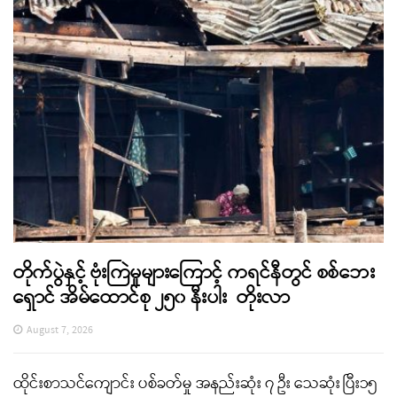
တိုက်ပွဲနှင့် ဗုံးကြဲမှုများကြောင့် ကရင်နီတွင် စစ်ဘေး
ရှောင် အိမ်ထောင်စု ၂၅၀ နီးပါး တိုးလာ
August 7, 2026
ထိုင်းစာသင်ကျောင်း ပစ်ခတ်မှု အနည်းဆုံး ၇ ဦး သေဆုံး ပြီး၁၅