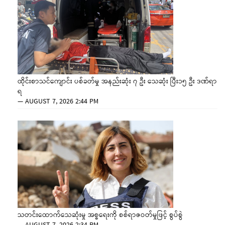
ထိုင်းစာသင်ကျောင်း ပစ်ခတ်မှု အနည်းဆုံး ၇ ဦး သေဆုံး ပြီး၁၅ ဦး ဒဏ်ရာ
ရ
—
AUGUST 7, 2026 2:44 PM
သတင်းထောက်သေဆုံးမှု အစ္စရေးကို စစ်ရာဇဝတ်မှုဖြင့် စွပ်စွဲ