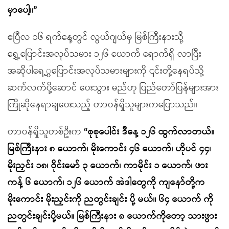
မှာပေါ့။”
ဧပြီလ ၁၆ ရက်နေ့တွင် လွယ်ဂျယ်မှ မြစ်ကြီးနားသို့
ရွှေ့ပြောင်းအလုပ်သမား ၁၂၆ ယောက် ရောက်ရှိ လာပြီး
အဆိုပါရေ့ွှပြောင်းအလုပ်သမားများကို ၎င်းတို့နေရပ်သို့
ဆက်လက်ပို့ဆောင် ပေးသွား မည်ဟု ပြည်တော်ပြန်များအား
ကြိုဆိုနေရာချပေးသည့် တာဝန်ရှိသူများကပြောသည်။
တာဝန်ရှိသူတစ်ဦးက
“စုစုပေါင်း ဒီနေ့ ၁၂၆ ထွက်လာတယ်။
မြစ်ကြီးနား ၈ ယောက်၊ မိုးကောင်း ၄၆ ယောက်၊ ဟိုပင် ၄၄၊
မိုးညှင်း ၁၈၊ ဝိုင်းမော် ၃ ယောက်၊ ကာမိုင်း ၁ ယောက်၊ ဖား
ကန့် ၆ ယောက်၊ ၁၂၆ ယောက် အဲဒါတွေကို ကျနော်တို့က
မိုးကောင်း မိုးညှင်းကို ညတွင်းချင်း ပို့ မယ်။ ၆၄ ယောက် ကို
ညတွင်းချင်းပို့မယ်။ မြစ်ကြီးနား ၈ ယောက်ကိုတော့ သားဖွား