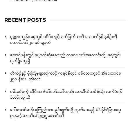
—
AUGUST 7, 2026 2:34 PM
RECENT POSTS
ပုဏ္ဏားကျွန်းအမှုတွင် မုဒိမ်းကျင့်သတ်ဖြတ်သူကို သေဒဏ်နှင့် နှစ်ဦးကို
ထောင်ဒဏ် ၂၀ နှစ် ချမှတ်
အောင်ပန်းတွင် ပျောက်ဆုံးနေသည့် ကလေးငယ်အလောင်းကို ရေတွင်း
ပျက်၌တွေ့ရှိ
တိုက်ပွဲနှင့် ဗုံးကြဲမှုများကြောင့် ကရင်နီတွင် စစ်ဘေးရှောင် အိမ်ထောင်စု
၂၅၀ နီးပါး တိုးလာ
စစ်အုပ်စုကို ထိုင်းက ဖိတ်ခေါ်သော်လည်း အာဆီယံတစ်စုံလုံး လက်ခံရန်
ခဲယဉ်းဟု ဆို
ဒေါ်အောင်ဆန်းစုကြည်အား ချွင်းချက်မရှိ လွှတ်ပေးရန် US နိုင်ငံခြားရေး
ဌာနနှင့် အာဆီယံ ဥက္ကဋ္ဌတောင်းဆို