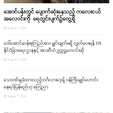
အောင်ပန်းတွင် ပျောက်ဆုံးနေသည့် ကလေးငယ်
အလောင်းကို ရေတွင်းပျက်၌တွေ့ရှိ
August 7, 2026
ဒေါ်အောင်ဆန်းစုကြည်အား ချွင်းချက်မရှိ လွှတ်ပေးရန် US
နိုင်ငံခြားရေး ဌာနနှင့် အာဆီယံ ဥက္ကဋ္ဌတောင်းဆို
August 7, 2026
သေဒဏ်ချခံထားသည့်ဘင်္ဂလားဒေ့ရှ် ဝန်ကြီးချုပ်ဟောင်း
နေရပ်ပြန်မည်ဟု ကြေညာ
August 7, 2026