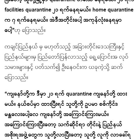
facilities quarantine ၂၁ ရက်နေရမယ်။ home quarantine
က ၇ ရက်နေရမယ်။ အဲဒီအတိုင်းပေါ့ အကုန်လုံးနေရမှာ
ပေါ့”
ဟု ပြောသည်။
ကချင်ပြည်နယ် မှ မဟုတ်သည့် အခြားတိုင်းဒေသကြီးနှင့်
ပြည်နယ်များမှ ပြည်တော်ပြန်လာသည့် ရွေ့ပြောင်းအ လုပ်
သမားများနှင့် ပတ်သက်၍ ဦးနေဝင်းက ယခုကဲ့သို့ ဆက်
ပြောသည်။
“ကျနော်တို့က ဒီမှာ ၂၁ ရက် quarantine ကျနော်တို့ ထား
မယ်။ နယ်စပ်မှာ ထားပြီးရင် သူတို့ကို ဥပမာ စစ်ကိုင်း၊
မန္တလေးပေါ့လေ ကျနော်တို့ အကြောင်းကြားမယ်။
အကြောင်းကြားပြီးတော့ သက်ဆိုင်ရာ တိုင်းနဲ့ ပြည်နယ်
အစိုးရအဖွဲ့တွေက သူတို့လာပြီးတော့ သူတို့ လူကို လာခေါ်ရ