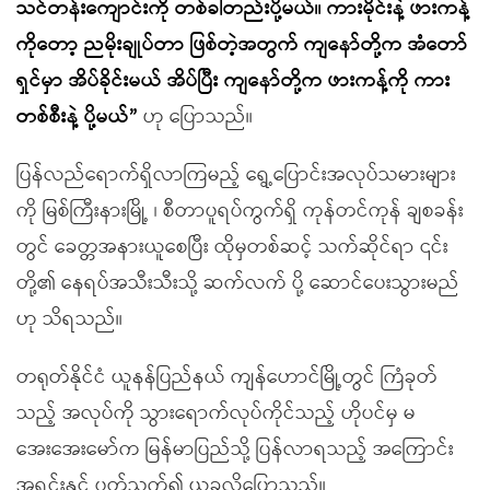
သင်တန်းကျောင်းကို တစ်ခါတည်းပို့မယ်။ ကားမိုင်းနဲ့ ဖားကန့်
ကိုတော့ ညမိုးချုပ်တာ ဖြစ်တဲ့အတွက် ကျနော်တို့က အံတော်
ရှင်မှာ အိပ်ခိုင်းမယ် အိပ်ပြီး ကျနော်တို့က ဖားကန့်ကို ကား
တစ်စီးနဲ့ ပို့မယ်”
ဟု ပြောသည်။
ပြန်လည်ရောက်ရှိလာကြမည့် ရွေ့ပြောင်းအလုပ်သမားများ
ကို မြစ်ကြီးနားမြို့ ၊ စီတာပူရပ်ကွက်ရှိ ကုန်တင်ကုန် ချစခန်း
တွင် ခေတ္တအနားယူစေပြီး ထိုမှတစ်ဆင့် သက်ဆိုင်ရာ ၎င်း
တို့၏ နေရပ်အသီးသီးသို့ ဆက်လက် ပို့ ဆောင်ပေးသွားမည်
ဟု သိရသည်။
တရုတ်နိုင်ငံ ယူနန်ပြည်နယ် ကျန်ဟောင်မြို့တွင် ကြံခုတ်
သည့် အလုပ်ကို သွားရောက်လုပ်ကိုင်သည့် ဟိုပင်မှ မ
အေးအေးမော်က မြန်မာပြည်သို့ ပြန်လာရသည့် အကြောင်း
အရင်းနှင့် ပတ်သက်၍ ယခုလိုပြောသည်။