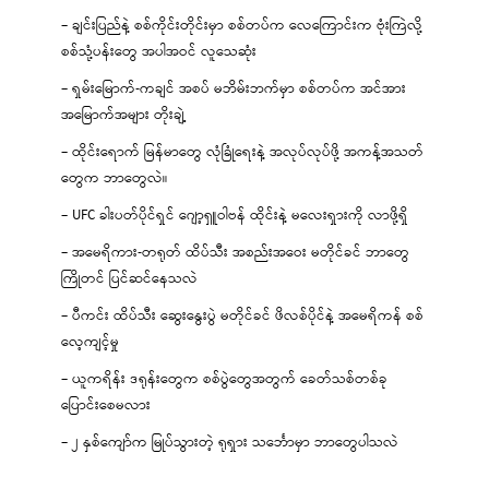
– ချင်းပြည်နဲ့ စစ်ကိုင်းတိုင်းမှာ စစ်တပ်က လေကြောင်းက ဗုံးကြဲလို့
စစ်သုံ့ပန်းတွေ အပါအဝင် လူသေဆုံး
– ရှမ်းမြောက်-ကချင် အစပ် မဘိမ်းဘက်မှာ စစ်တပ်က အင်အား
အမြောက်အများ တိုးချဲ့
– ထိုင်းရောက် မြန်မာတွေ လုံခြုံရေးနဲ့ အလုပ်လုပ်ဖို့ အကန့်အသတ်
တွေက ဘာတွေလဲ။
– UFC ခါးပတ်ပိုင်ရှင် ဂျော့ရှူဝါဗန် ထိုင်းနဲ့ မလေးရှားကို လာဖို့ရှိ
– အမေရိကား-တရုတ် ထိပ်သီး အစည်းအဝေး မတိုင်ခင် ဘာတွေ
ကြိုတင် ပြင်ဆင်နေသလဲ
– ပီကင်း ထိပ်သီး ဆွေးနွေးပွဲ မတိုင်ခင် ဖိလစ်ပိုင်နဲ့ အမေရိကန် စစ်
လေ့ကျင့်မှု
– ယူကရိန်း ဒရုန်းတွေက စစ်ပွဲတွေအတွက် ခေတ်သစ်တစ်ခု
ပြောင်းစေမလား
– ၂ နှစ်ကျော်က မြုပ်သွားတဲ့ ရုရှား သင်္ဘောမှာ ဘာတွေပါသလဲ