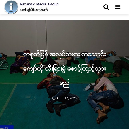
Men
တရုတ်ပြန် အလုပ်သမား တသောင်း
ကျော်ကို သီးခြားခွဲ စောင့်ကြည့်သွား
မည်
April 17, 2020