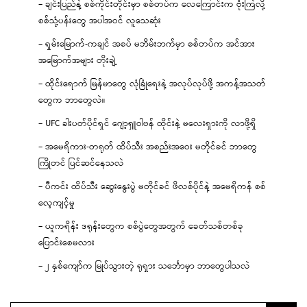
– ချင်းပြည်နဲ့ စစ်ကိုင်းတိုင်းမှာ စစ်တပ်က လေကြောင်းက ဗုံးကြဲလို့
စစ်သုံ့ပန်းတွေ အပါအဝင် လူသေဆုံး
– ရှမ်းမြောက်-ကချင် အစပ် မဘိမ်းဘက်မှာ စစ်တပ်က အင်အား
အမြောက်အများ တိုးချဲ့
– ထိုင်းရောက် မြန်မာတွေ လုံခြုံရေးနဲ့ အလုပ်လုပ်ဖို့ အကန့်အသတ်
တွေက ဘာတွေလဲ။
– UFC ခါးပတ်ပိုင်ရှင် ဂျော့ရှူဝါဗန် ထိုင်းနဲ့ မလေးရှားကို လာဖို့ရှိ
– အမေရိကား-တရုတ် ထိပ်သီး အစည်းအဝေး မတိုင်ခင် ဘာတွေ
ကြိုတင် ပြင်ဆင်နေသလဲ
– ပီကင်း ထိပ်သီး ဆွေးနွေးပွဲ မတိုင်ခင် ဖိလစ်ပိုင်နဲ့ အမေရိကန် စစ်
လေ့ကျင့်မှု
– ယူကရိန်း ဒရုန်းတွေက စစ်ပွဲတွေအတွက် ခေတ်သစ်တစ်ခု
ပြောင်းစေမလား
– ၂ နှစ်ကျော်က မြုပ်သွားတဲ့ ရုရှား သင်္ဘောမှာ ဘာတွေပါသလဲ