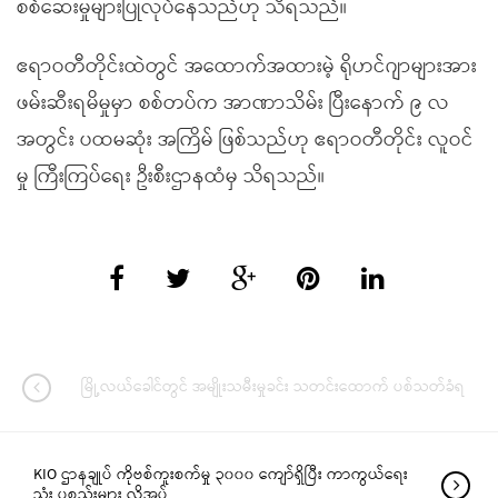
စစ်ဆေးမှုများပြုလုပ်နေသည်ဟု သိရသည်။
ဧရာဝတီတိုင်းထဲတွင် အထောက်အထားမဲ့ ရိုဟင်ဂျာများအား
ဖမ်းဆီးရမိမှုမှာ စစ်တပ်က အာဏာသိမ်း ပြီးနောက် ၉ လ
အတွင်း ပထမဆုံး အကြိမ် ဖြစ်သည်ဟု ဧရာဝတီတိုင်း လူဝင်
မှု ကြီးကြပ်ရေး ဦးစီးဌာနထံမှ သိရသည်။
မြို့လယ်ခေါင်တွင် အမျိုးသမီးမှုခင်း သတင်းထောက် ပစ်သတ်ခံရ
KIO ဌာနချုပ် ကိုဗစ်ကူးစက်မှု ၃၀၀၀ ကျော်ရှိပြီး ကာကွယ်ရေး
သုံး ပစ္စည်းများ လိုအပ်