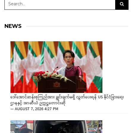
NEWS
ဒေါ်အောင်ဆန်းစုကြည်အား ချွင်းချက်မရှိ လွှတ်ပေးရန် US နိုင်ငံခြားရေး
ဌာနနှင့် အာဆီယံ ဥက္ကဋ္ဌတောင်းဆို
—
AUGUST 7, 2026 4:27 PM