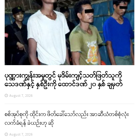
ပုဏ္ဏားကျွန်းအမှုတွင် မုဒိမ်းကျင့်သတ်ဖြတ်သူကို
သေဒဏ်နှင့် နှစ်ဦးကို ထောင်ဒဏ် ၂၀ နှစ် ချမှတ်
August 7, 2026
စစ်အုပ်စုကို ထိုင်းက ဖိတ်ခေါ်သော်လည်း အာဆီယံတစ်စုံလုံး
လက်ခံရန် ခဲယဉ်းဟု ဆို
August 7, 2026