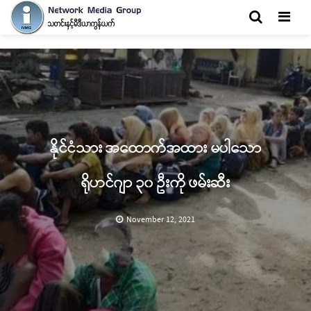
Men
နိုင်ငံသား အထောက်အထား မပါသော
ရိုဟင်ဂျာ ၃၀ ဦးကို ဖမ်းဆီး
November 12, 2021