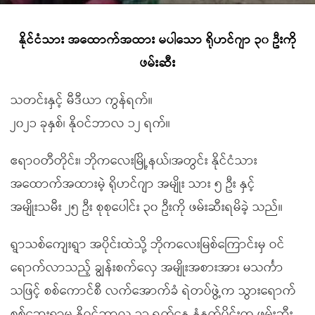
နိုင်ငံသား အထောက်အထား မပါသော ရိုဟင်ဂျာ ၃၀ ဦးကို
ဖမ်းဆီး
သတင်းနှင့် မီဒီယာ ကွန်ရက်။
၂၀၂၁ ခုနှစ်၊ နိုဝင်ဘာလ ၁၂ ရက်။
ဧရာဝတီတိုင်း၊ ဘိုကလေးမြို့နယ်၊အတွင်း နိုင်ငံသား
အထောက်အထားမဲ့ ရိုဟင်ဂျာ အမျိုး သား ၅ ဦး နှင့်
အမျိုးသမီး ၂၅ ဦး စုစုပေါင်း ၃၀ ဦးကို ဖမ်းဆီးရမိခဲ့ သည်။
ရွာသစ်ကျေးရွာ အပိုင်းထဲသို့ ဘိုကလေးမြစ်ကြောင်းမှ ဝင်
ရောက်လာသည့် ချွန်းစက်လှေ အမျိုးအစားအား မသင်္ကာ
သဖြင့် စစ်ကောင်စီ လက်အောက်ခံ ရဲတပ်ဖွဲ့က သွားရောက်
စစ်ဆေးရာမှ နိုဝင်ဘာလ ၁၁ ရက်နေ့ နံနက်ပိုင်းက ဖမ်းဆီး