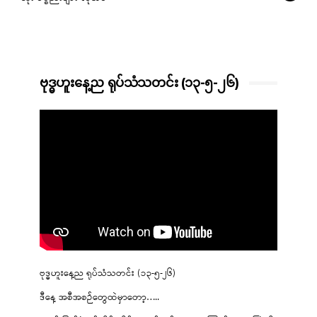
ဗုဒ္ဓဟူးနေ့ည ရုပ်သံသတင်း (၁၃-၅-၂၆)
ဗုဒ္ဓဟူးနေ့ည ရုပ်သံသတင်း (၁၃-၅-၂၆)
ဒီနေ့ အစီအစဉ်တွေထဲမှာတော့…..