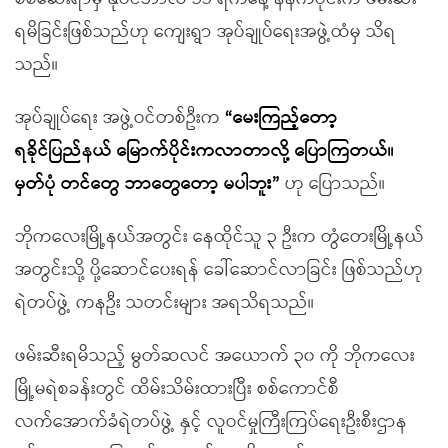
ရမိခြင်းဖြစ်သည်ဟု ကျေးရွာ အုပ်ချုပ်ရေးအဖွဲ့ထံမှ သိရ
သည်။
အုပ်ချုပ်ရေး အဖွဲ့ဝင်တစ်ဦးက
“
မေးကြည့်တော့
ရခိုင်ပြည်နယ် မြောက်ပိုင်း
က
လာတာလို့ ပြောကြတယ်
။
မှတ်ပုံ
တင်တွေ ဘာတွေတော့ မပါဘူး”
ဟု ပြောသည်။
ဘိုကလေးမြို့နယ်အတွင်း နေထိုင်သူ ၃ ဦးက တွံတေးမြို့နယ်
အတွင်းသို့ ပို့ဆောင်ပေးရန် ခေါ်ဆောင်လာခြင်း ဖြစ်သည်ဟု
ရဲတပ်ဖွဲ့ ကနဦး သတင်းများ အရသိရသည်။
ဖမ်းဆီးရမိသည့် မွတ်ဆလင် အယောက် ၃၀ ကို ဘိုကလေး
မြို့မရဲစခန်းတွင် ထိမ်းသိမ်းထားပြီး စစ်ကောင်စီ
လက်အောက်ခံရဲတပ်ဖွဲ့ နှင့် လူဝင်မှုကြီးကြပ်ရေးဦးစီးဌာန