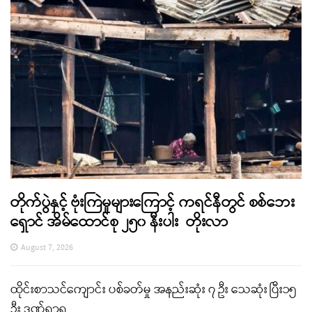
တိုက်ပွဲနှင့် ဗုံးကြဲမှုများကြောင့် ကရင်နီတွင် စစ်ဘေး
ရှောင် အိမ်ထောင်စု ၂၅၀ နီးပါး တိုးလာ
August 7, 2026
ထိုင်းစာသင်ကျောင်း ပစ်ခတ်မှု အနည်းဆုံး ၇ ဦး သေဆုံး ပြီး၁၅
ဦး ဒဏ်ရာရ