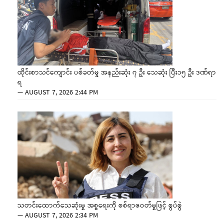
ထိုင်းစာသင်ကျောင်း ပစ်ခတ်မှု အနည်းဆုံး ၇ ဦး သေဆုံး ပြီး၁၅ ဦး ဒဏ်ရာ
ရ
—
AUGUST 7, 2026 2:44 PM
သတင်းထောက်သေဆုံးမှု အစ္စရေးကို စစ်ရာဇဝတ်မှုဖြင့် စွပ်စွဲ
—
AUGUST 7, 2026 2:34 PM