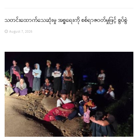
သတင်းထောက်သေဆုံးမှု အစ္စရေးကို စစ်ရာဇဝတ်မှုဖြင့် စွပ်စွဲ
August 7, 2026