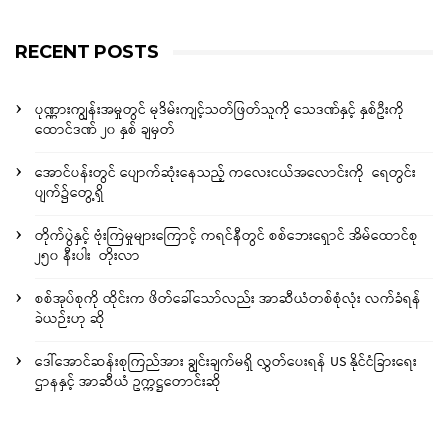
RECENT POSTS
ပုဏ္ဏားကျွန်းအမှုတွင် မုဒိမ်းကျင့်သတ်ဖြတ်သူကို သေဒဏ်နှင့် နှစ်ဦးကို
ထောင်ဒဏ် ၂၀ နှစ် ချမှတ်
အောင်ပန်းတွင် ပျောက်ဆုံးနေသည့် ကလေးငယ်အလောင်းကို ရေတွင်း
ပျက်၌တွေ့ရှိ
တိုက်ပွဲနှင့် ဗုံးကြဲမှုများကြောင့် ကရင်နီတွင် စစ်ဘေးရှောင် အိမ်ထောင်စု
၂၅၀ နီးပါး တိုးလာ
စစ်အုပ်စုကို ထိုင်းက ဖိတ်ခေါ်သော်လည်း အာဆီယံတစ်စုံလုံး လက်ခံရန်
ခဲယဉ်းဟု ဆို
ဒေါ်အောင်ဆန်းစုကြည်အား ချွင်းချက်မရှိ လွှတ်ပေးရန် US နိုင်ငံခြားရေး
ဌာနနှင့် အာဆီယံ ဥက္ကဋ္ဌတောင်းဆို