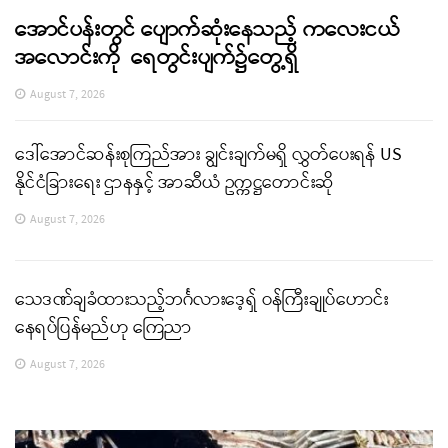
အောင်ပန်းတွင် ပျောက်ဆုံးနေသည့် ကလေးငယ်
အလောင်းကို ရေတွင်းပျက်၌တွေ့ရှိ
August 7, 2026
ဒေါ်အောင်ဆန်းစုကြည်အား ချွင်းချက်မရှိ လွှတ်ပေးရန် US
နိုင်ငံခြားရေး ဌာနနှင့် အာဆီယံ ဥက္ကဋ္ဌတောင်းဆို
August 7, 2026
သေဒဏ်ချခံထားသည့်ဘင်္ဂလားဒေ့ရှ် ဝန်ကြီးချုပ်ဟောင်း
နေရပ်ပြန်မည်ဟု ကြေညာ
August 7, 2026