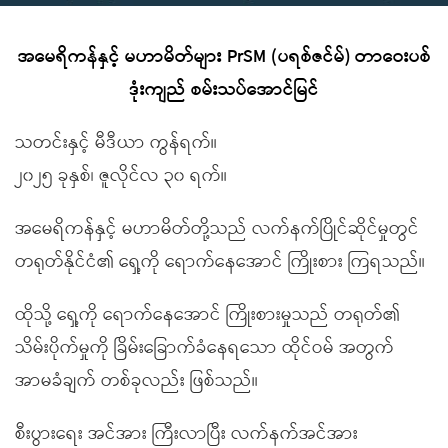
အမေရိကန်နှင့် မဟာမိတ်များ PrSM (ပရစ်ဇင်မ်) တာဝေးပစ်
ဒုံးကျည် စမ်းသပ်အောင်မြင်
သတင်းနှင့် မီဒီယာ ကွန်ရက်။
၂၀၂၅ ခုနှစ်၊ ဇူလိုင်လ ၃၀ ရက်။
အမေရိကန်နှင့် မဟာမိတ်တို့သည် လက်နက်ပြိုင်ဆိုင်မှုတွင်
တရုတ်နိုင်ငံ၏ ရှေ့ကို ရောက်နေအောင် ကြိုးစား ကြရသည်။
ထိုသို့ ရှေ့ကို ရောက်နေအောင် ကြိုးစားမှုသည် တရုတ်၏
သိမ်းပိုက်မှုကို ခြိမ်းခြောက်ခံနေရသော ထိုင်ဝမ် အတွက်
အာမခံချက် တစ်ခုလည်း ဖြစ်သည်။
စီးပွားရေး အင်အား ကြီးလာပြီး လက်နက်အင်အား