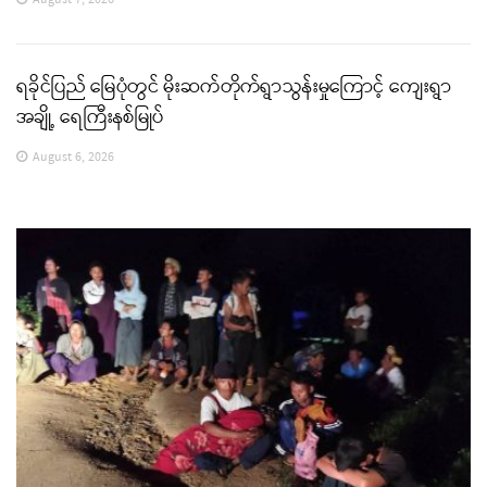
August 7, 2026
ရခိုင်ပြည် မြေပုံတွင် မိုးဆက်တိုက်ရွာသွန်းမှုကြောင့် ကျေးရွာ
အချို့ ရေကြီးနစ်မြုပ်
August 6, 2026