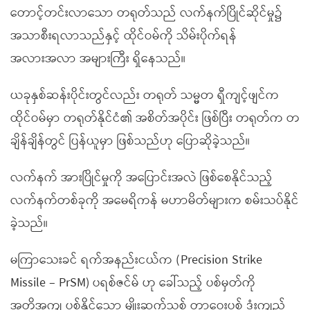
တောင့်တင်းလာသော တရုတ်သည် လက်နက်ပြိုင်ဆိုင်မှု၌
အသာစီးရလာသည်နှင့် ထိုင်ဝမ်ကို သိမ်းပိုက်ရန်
အလားအလာ အများကြီး ရှိနေသည်။
ယခုနှစ်ဆန်းပိုင်းတွင်လည်း တရုတ် သမ္မတ ရှီကျင့်ဖျင်က
ထိုင်ဝမ်မှာ တရုတ်နိုင်ငံ၏ အစိတ်အပိုင်း ဖြစ်ပြီး တရုတ်က တ
ချိန်ချိန်တွင် ပြန်ယူမှာ ဖြစ်သည်ဟု ပြောဆိုခဲ့သည်။
လက်နက် အားပြိုင်မှုကို အပြောင်းအလဲ ဖြစ်စေနိုင်သည့်
လက်နက်တစ်ခုကို အမေရိကန် မဟာမိတ်များက စမ်းသပ်နိုင်
ခဲ့သည်။
မကြာသေးခင် ရက်အနည်းငယ်က (Precision Strike
Missile – PrSM) ပရစ်ဇင်မ် ဟု ခေါ်သည့် ပစ်မှတ်ကို
အတိအကျ ပစ်နိုင်သော မျိုးဆက်သစ် တာဝေးပစ် ဒုံးကျည်