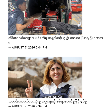
ထိုင်းစာသင်ကျောင်း ပစ်ခတ်မှု အနည်းဆုံး ၇ ဦး သေဆုံး ပြီး၁၅ ဦး ဒဏ်ရာ
ရ
—
AUGUST 7, 2026 2:44 PM
သတင်းထောက်သေဆုံးမှု အစ္စရေးကို စစ်ရာဇဝတ်မှုဖြင့် စွပ်စွဲ
—
AUGUST 7, 2026 2:34 PM