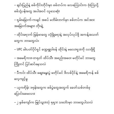
– ချင်းပြည်နဲ့ စစ်ကိုင်းတိုင်းမှာ စစ်တပ်က လေကြောင်းက ဗုံးကြဲလို့
စစ်သုံ့ပန်းတွေ အပါအဝင် လူသေဆုံး
– ရှမ်းမြောက်-ကချင် အစပ် မဘိမ်းဘက်မှာ စစ်တပ်က အင်အား
အမြောက်အများ တိုးချဲ့
– ထိုင်းရောက် မြန်မာတွေ လုံခြုံရေးနဲ့ အလုပ်လုပ်ဖို့ အကန့်အသတ်
တွေက ဘာတွေလဲ။
– UFC ခါးပတ်ပိုင်ရှင် ဂျော့ရှူဝါဗန် ထိုင်းနဲ့ မလေးရှားကို လာဖို့ရှိ
– အမေရိကား-တရုတ် ထိပ်သီး အစည်းအဝေး မတိုင်ခင် ဘာတွေ
ကြိုတင် ပြင်ဆင်နေသလဲ
– ပီကင်း ထိပ်သီး ဆွေးနွေးပွဲ မတိုင်ခင် ဖိလစ်ပိုင်နဲ့ အမေရိကန် စစ်
လေ့ကျင့်မှု
– ယူကရိန်း ဒရုန်းတွေက စစ်ပွဲတွေအတွက် ခေတ်သစ်တစ်ခု
ပြောင်းစေမလား
– ၂ နှစ်ကျော်က မြုပ်သွားတဲ့ ရုရှား သင်္ဘောမှာ ဘာတွေပါသလဲ