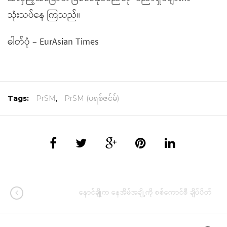
သုံးသပ်နေ ကြသည်။
ဓါတ်ပုံ – EurAsian Times
Tags:
PrSM
,
PrSM (ပရစ်ဇင်မ်)
နောင်ချိုက နေအိမ်အချို့ကို စစ်ကောင်စီ ချိပ်ပိတ်