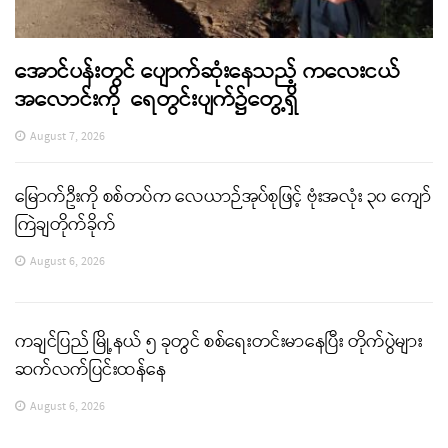
အောင်ပန်းတွင် ပျောက်ဆုံးနေသည့် ကလေးငယ်
အလောင်းကို ရေတွင်းပျက်၌တွေ့ရှိ
August 7, 2026
မြောက်ဦးကို စစ်တပ်က လေယာဉ်အုပ်စုဖြင့် ဗုံးအလုံး ၃၀ ကျော်
ကြဲချတိုက်ခိုက်
August 6, 2026
ကချင်ပြည် မြို့နယ် ၅ ခုတွင် စစ်ရေးတင်းမာနေပြီး တိုက်ပွဲများ
ဆက်လက်ပြင်းထန်နေ
August 6, 2026