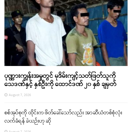
ပုဏ္ဏားကျွန်းအမှုတွင် မုဒိမ်းကျင့်သတ်ဖြတ်သူကို
သေဒဏ်နှင့် နှစ်ဦးကို ထောင်ဒဏ် ၂၀ နှစ် ချမှတ်
August 7, 2026
စစ်အုပ်စုကို ထိုင်းက ဖိတ်ခေါ်သော်လည်း အာဆီယံတစ်စုံလုံး
လက်ခံရန် ခဲယဉ်းဟု ဆို