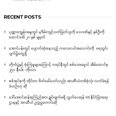
RECENT POSTS
ပုဏ္ဏားကျွန်းအမှုတွင် မုဒိမ်းကျင့်သတ်ဖြတ်သူကို သေဒဏ်နှင့် နှစ်ဦးကို
ထောင်ဒဏ် ၂၀ နှစ် ချမှတ်
အောင်ပန်းတွင် ပျောက်ဆုံးနေသည့် ကလေးငယ်အလောင်းကို ရေတွင်း
ပျက်၌တွေ့ရှိ
တိုက်ပွဲနှင့် ဗုံးကြဲမှုများကြောင့် ကရင်နီတွင် စစ်ဘေးရှောင် အိမ်ထောင်စု
၂၅၀ နီးပါး တိုးလာ
စစ်အုပ်စုကို ထိုင်းက ဖိတ်ခေါ်သော်လည်း အာဆီယံတစ်စုံလုံး လက်ခံရန်
ခဲယဉ်းဟု ဆို
ဒေါ်အောင်ဆန်းစုကြည်အား ချွင်းချက်မရှိ လွှတ်ပေးရန် US နိုင်ငံခြားရေး
ဌာနနှင့် အာဆီယံ ဥက္ကဋ္ဌတောင်းဆို