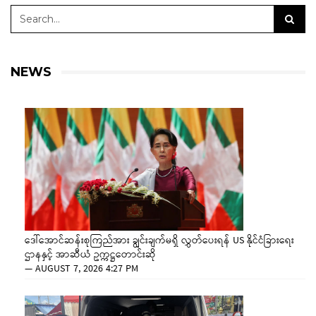
NEWS
ဒေါ်အောင်ဆန်းစုကြည်အား ချွင်းချက်မရှိ လွှတ်ပေးရန် US နိုင်ငံခြားရေး
ဌာနနှင့် အာဆီယံ ဥက္ကဋ္ဌတောင်းဆို
—
AUGUST 7, 2026 4:27 PM