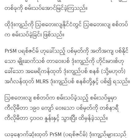
တစ်ခုကို စမ်းသပ်အောင်မြင်ခဲ့ကြသည်။
ထိုဒုံးကျည်ကို ဩစတေးလျနိုင်ငံတွင် ဩစတေးလျ စစ်တပ်
က စမ်းသပ်ခဲ့ခြင်း ဖြစ်သည်။
PrSM ပရစ်ဇင်မ် ဟုခေါ်သည့် ပစ်မှတ်ကို အတိအကျ ပစ်နိုင်
သော မျိုးဆက်သစ် တာဝေးပစ် ဒုံးကျည်ကို ဟိုင်းမားစ်ဟု
ခေါ်သော အမေရိကန်ထုတ် ဒုံးကျည်ပစ် စနစ် (သို့မဟုတ်)
အင်္ဂလန်ထုတ် MLRS ဒုံးကျည်ပစ် စနစ်တို့နှင့် ပစ်၍ ရသည်။
ဩစတေးလျ စစ်တပ်က စမ်းသပ်ခဲ့သည့် စမ်းသပ်မှုမှာ
ကီလိုမီတာ ၁၉၀ ကျော် ဝေးသော ပစ်မှတ်ကို တစ်နာရီ
ကီလိုမီတာ ၄၀၀၀ နှုန်းနှင့် သွားပြီး ထိမှန်ခဲ့သည်။
ယခုနောက်ဆုံးထုတ် PrSM (ပရစ်ဇင်မ်) ဒုံးကျည်များသည်