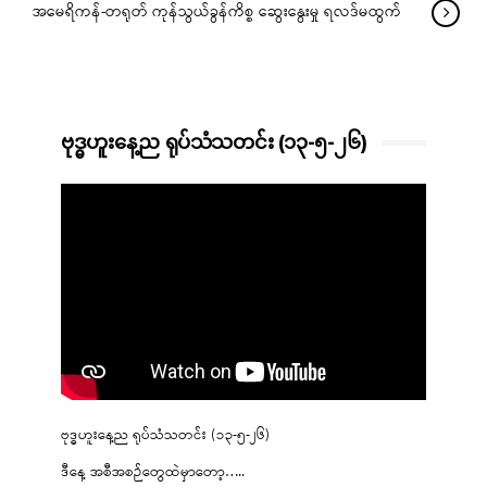
အမေရိကန်-တရုတ် ကုန်သွယ်ခွန်ကိစ္စ ဆွေးနွေးမှု ရလဒ်မထွက်
ဗုဒ္ဓဟူးနေ့ည ရုပ်သံသတင်း (၁၃-၅-၂၆)
ဗုဒ္ဓဟူးနေ့ည ရုပ်သံသတင်း (၁၃-၅-၂၆)
ဒီနေ့ အစီအစဉ်တွေထဲမှာတော့…..