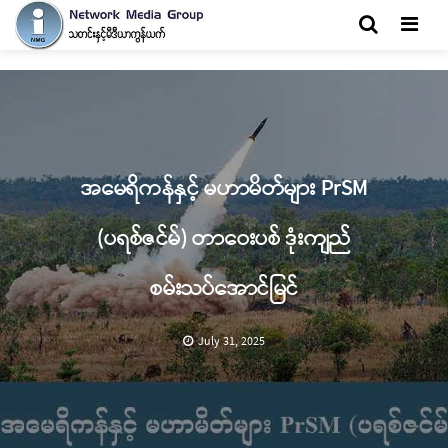
Men
အမေရိကန်နှင့် မဟာမိတ်များ PrSM
(ပရစ်ဇင်မ်) တာဝေးပစ် ဒုံးကျည်
စမ်းသပ်အောင်မြင်
July 31, 2025