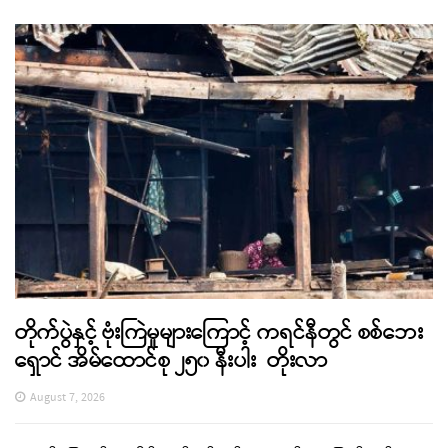
တိုက်ပွဲနှင့် ဗုံးကြဲမှုများကြောင့် ကရင်နီတွင် စစ်ဘေး
ရှောင် အိမ်ထောင်စု ၂၅၀ နီးပါး တိုးလာ
August 7, 2026