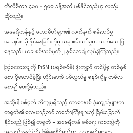
ကီလိုမီတာ ၄၀၀ – ၅၀၀ ခန့်အထိ ပစ်နိုင်သည်ဟု လည်း
ဆိုသည်။
အမေရိကန်နှင့် မဟာမိတ်များ၏ လက်နက် စမ်းသပ်မှု
အလျင်စလို နိုင်နေခြင်းကိုမူ ယခု စမ်းသပ်မှုက သက်သေ ပြ
နေသည်။ ယခု စမ်းသပ်မှုကို ၂ နှစ်စော၍ လုပ်ခဲ့ကြသည်။
ဩစတေးလျကို PrSM (ပရစ်ဇင်မ်) ဒုံးကျည် တင်ပို့မှု တစ်နှစ်
စော ပို့ဆောင်ခဲ့ပြီး ဟိုင်းမားစ် ပစ်လွှတ်မှု စနစ်ကိုမူ တစ်လ
စော၍ ပေးပို့ခဲ့သည်။
အဆိုပါ ပစ်မှတ် တိကျမှုရှိသည့် တာဝေးပစ် ဒုံးကျည်များမှာ
တရုတ်၏ လေယာဉ်တင် သင်္ဘောကြီးများကို ခြိမ်းခြောက်
နိုင်သည် ဖြစ်၍ တရုတ် – အမေရိကန် စစ်ရေး ကစားပွဲကို
အလှည့်အပြောင်း ဖြစ်စေနိုင်မည်ဟု ပညာရှင်များက