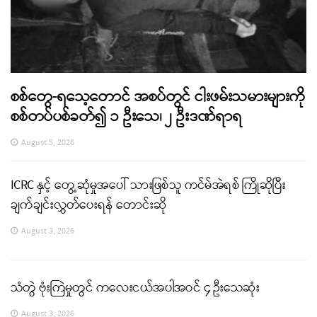
စစ်တွေ-ရသေ့တောင် အစပ်တွင် ငါးဖမ်းသမားများကို
စစ်တပ်ပစ်ခတ်၍ ၁ ဦးသေ၊ ၂ ဦးဒဏ်ရာရ
August 5, 2026
ICRC နှင့် တွေ့ဆုံမှုအပေါ် သားဖြစ်သူ ကင်မ်အဲရစ် ကြိုဆိုပြီး
ချက်ချင်းလွှတ်ပေးရန် တောင်းဆို
August 3, 2026
သံတွဲ ဗုံးကြဲမှုတွင် ကလေးငယ်အပါအဝင် ၄ ဦးသေဆုံး
August 3, 2026