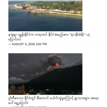
နအူရူး ကျွန်းနိုင်ငံက တရားဝင် နိုင်ငံအမည်အား “နာအိုအဲရိုး” ဟု
ပြောင်းလဲ
—
AUGUST 5, 2026 2:02 PM
ဂွါတီမာလာ နိုင်ငံတွင် မီးတောင် ပေါက်ကွဲမှုကြောင့် ရွာသားများ အရေး
ပေါ် ရွှေ့ပြောင်း