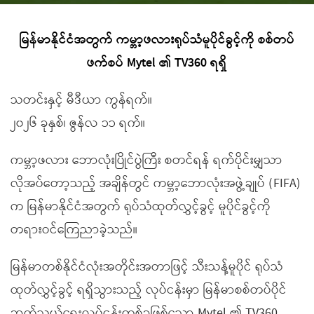
မြန်မာနိုင်ငံအတွက် ကမ္ဘာ့ဖလားရုပ်သံမူပိုင်ခွင့်ကို စစ်တပ်
ဖက်စပ် Mytel ၏ TV360 ရရှိ
သတင်းနှင့် မီဒီယာ ကွန်ရက်။
၂၀၂၆ ခုနှစ်၊ ဇွန်လ ၁၁ ရက်။
ကမ္ဘာ့ဖလား ဘောလုံးပြိုင်ပွဲကြီး စတင်ရန် ရက်ပိုင်းမျှသာ
လိုအပ်တော့သည့် အချိန်တွင် ကမ္ဘာ့ဘောလုံးအဖွဲ့ချုပ် (FIFA)
က မြန်မာနိုင်ငံအတွက် ရုပ်သံထုတ်လွှင့်ခွင့် မူပိုင်ခွင့်ကို
တရားဝင်ကြေညာခဲ့သည်။
မြန်မာတစ်နိုင်ငံလုံးအတိုင်းအတာဖြင့် သီးသန့်မူပိုင် ရုပ်သံ
ထုတ်လွှင့်ခွင့် ရရှိသွားသည့် လုပ်ငန်းမှာ မြန်မာစစ်တပ်ပိုင်
ဆက်သွယ်ရေးလုပ်ငန်းတစ်ခုဖြစ်သော Mytel ၏ TV360