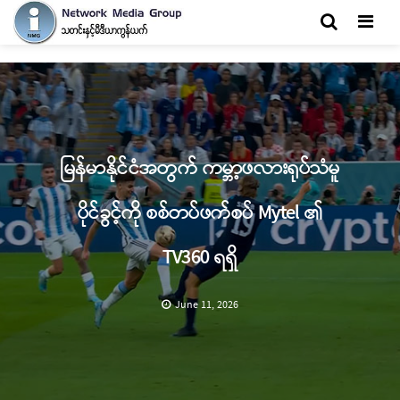
Men
မြန်မာနိုင်ငံအတွက် ကမ္ဘာ့ဖလားရုပ်သံမူ
ပိုင်ခွင့်ကို စစ်တပ်ဖက်စပ် Mytel ၏
TV360 ရရှိ
June 11, 2026