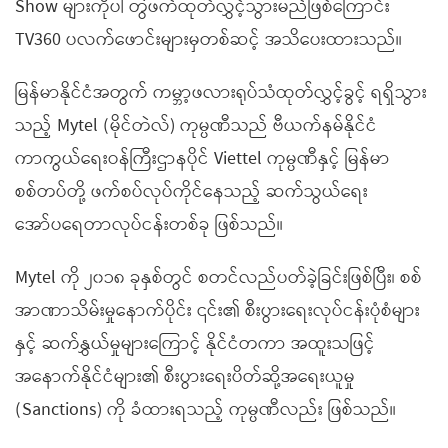
Show များကိုပါ တွဲဖက်ထုတ်လွှင့်သွားမည်ဖြစ်ကြောင်း
TV360 ပလက်ဖောင်းများမှတစ်ဆင့် အသိပေးထားသည်။
မြန်မာနိုင်ငံအတွက် ကမ္ဘာ့ဖလားရုပ်သံထုတ်လွှင့်ခွင့် ရရှိသွား
သည့် Mytel (မိုင်တဲလ်) ကုမ္ပဏီသည် ဗီယက်နမ်နိုင်ငံ
ကာကွယ်ရေးဝန်ကြီးဌာနပိုင် Viettel ကုမ္ပဏီနှင့် မြန်မာ
စစ်တပ်တို့ ဖက်စပ်လုပ်ကိုင်နေသည့် ဆက်သွယ်ရေး
အော်ပရေတာလုပ်ငန်းတစ်ခု ဖြစ်သည်။
Mytel ကို ၂၀၁၈ ခုနှစ်တွင် စတင်လည်ပတ်ခဲ့ခြင်းဖြစ်ပြီး၊ စစ်
အာဏာသိမ်းမှုနောက်ပိုင်း ၎င်း၏ စီးပွားရေးလုပ်ငန်းပုံစံများ
နှင့် ဆက်နွှယ်မှုများကြောင့် နိုင်ငံတကာ အထူးသဖြင့်
အနောက်နိုင်ငံများ၏ စီးပွားရေးပိတ်ဆို့အရေးယူမှု
(Sanctions) ကို ခံထားရသည့် ကုမ္ပဏီလည်း ဖြစ်သည်။