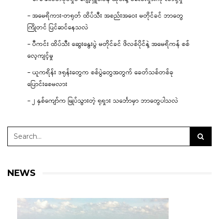
– အမေရိကား-တရုတ် ထိပ်သီး အစည်းအဝေး မတိုင်ခင် ဘာတွေ
ကြိုတင် ပြင်ဆင်နေသလဲ
– ပီကင်း ထိပ်သီး ဆွေးနွေးပွဲ မတိုင်ခင် ဖိလစ်ပိုင်နဲ့ အမေရိကန် စစ်
လေ့ကျင့်မှု
– ယူကရိန်း ဒရုန်းတွေက စစ်ပွဲတွေအတွက် ခေတ်သစ်တစ်ခု
ပြောင်းစေမလား
– ၂ နှစ်ကျော်က မြုပ်သွားတဲ့ ရုရှား သင်္ဘောမှာ ဘာတွေပါသလဲ
NEWS