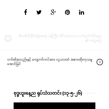
ဖိလစ်ပိုင်နိုင်ငံခြားရေး ဝန်ကြီး တိုင်းရင်းသား လက်နက်ကိုင်များ
နှင့် တွေ့မည်
ဝက်၏အသည်းနှင့် ကျောက်ကပ်အား လူသားထံ အစားထိုးကုသမှု
အောင်မြင်
ဗုဒ္ဓဟူးနေ့ည ရုပ်သံသတင်း (၁၃-၅-၂၆)