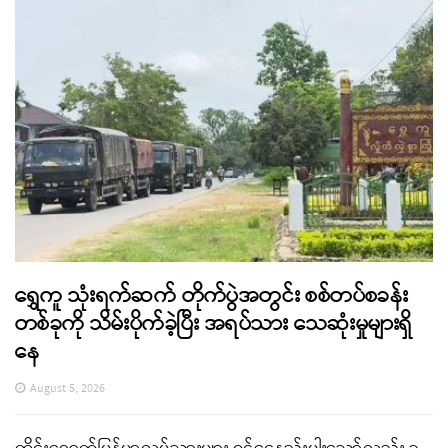
ရွှေကူ သုံးရက်ဆက် တိုက်ပွဲအတွင်း စစ်တပ်စခန်း
တစ်ခုကို သိမ်းပိုက်ခဲ့ပြီး အရပ်သား သေဆုံးမှုများရှိ
နေ
August 5, 2026