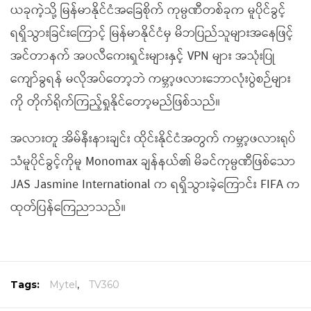
ယခုကဲ့သို့ မြန်မာနိုင်ငံအခြေစိုက် ကုမ္ပဏီတစ်ခုက မူပိုင်ခွင့်
ရရှိသွားခြင်းကြောင့် မြန်မာနိုင်ငံမှ မိဘပြည်သူများအနေဖြင့်
အင်တာနက် အပလီကေးရှင်းများနှင့် VPN များ အသုံးပြု
ကျော်ခွရန် မလိုအပ်တော့ဘဲ ကမ္ဘာ့ဖလားဘောလုံးပွဲစဉ်များ
ကို တိုက်ရိုက်ကြည့်ရှုနိုင်တော့မည်ဖြစ်သည်။
အလားတူ အိမ်နီးနားချင်း ထိုင်းနိုင်ငံအတွက် ကမ္ဘာ့ဖလားရုပ်
သံမူပိုင်ခွင့်ကိုမူ Monomax ချန်နယ်၏ မိခင်ကုမ္ပဏီဖြစ်သော
JAS Jasmine International က ရရှိသွားခဲ့ကြောင်း FIFA က
ထုတ်ပြန်ကြေညာသည်။
Tags:
Mytel
,
TV360