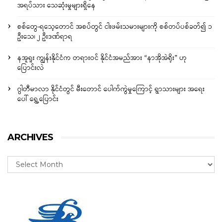
အရပ်သား သေဆုံးမှုများရှိနေ
စစ်တွေ-ရသေ့တောင် အစပ်တွင် ငါးဖမ်းသမားများကို စစ်တပ်ပစ်ခတ်၍ ၁
ဦးသေ၊ ၂ ဦးဒဏ်ရာရ
နအူရူး ကျွန်းနိုင်ငံက တရားဝင် နိုင်ငံအမည်အား “နာအိုအဲရိုး” ဟု
ပြောင်းလဲ
ဂွါတီမာလာ နိုင်ငံတွင် မီးတောင် ပေါက်ကွဲမှုကြောင့် ရွာသားများ အရေး
ပေါ် ရွှေ့ပြောင်း
ARCHIVES