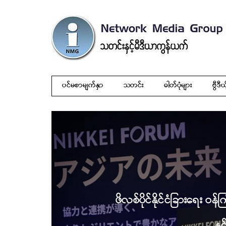
ပင်မစာမျက်နှာ
သတင်း
ဓါတ်ပုံများ
ဗွီဒီယ
ဖိလစ်ပိုင်နိုင်ငံခြားရေး ဝန
နှ