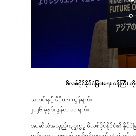
ဖိလစ်ပိုင်နိုင်ငံခြားရေး ဝန်ကြီး 
သတင်းနှင့် မီဒီယာ ကွန်ရက်။
၂၀၂၆ ခုနှစ်၊ ဇွန်လ ၁၁ ရက်။
အာဆီယံအလှည့်ကျဥက္ကဋ္ဌ ဖိလစ်ပိုင်နိုင်ငံ၏ နိုင်ငံခ