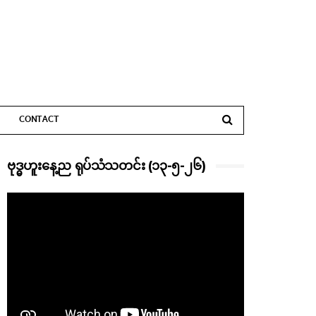
CONTACT
ဗုဒ္ဓဟူးနေ့ည ရုပ်သံသတင်း (၁၃-၅-၂၆)