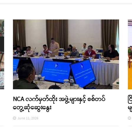
NCA လက်မှတ်ထိုး အဖွဲ့များနှင့် စစ်တပ်
င
တွေ့ဆုံဆွေးနွေး
မ
June 11, 2026