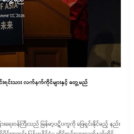
June 11, 2026
တိုင်းရင်းသား လက်နက်ကိုင်များနှင့် တွေ့မည်
ြားရေးဝန်ကြီးသည် မြန်မာ့ပဋိပက္ခကို ဖြေရှင်းနိုင်မည့် နည်း