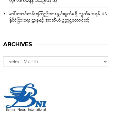
လုံး လက်ခံရန် ခဲယဉ်းဟု ဆို
ဒေါ်အောင်ဆန်းစုကြည်အား ချွင်းချက်မရှိ လွှတ်ပေးရန် US
နိုင်ငံခြားရေး ဌာနနှင့် အာဆီယံ ဥက္ကဋ္ဌတောင်းဆို
ARCHIVES