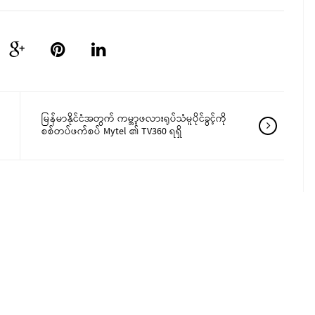
မြန်မာနိုင်ငံအတွက် ကမ္ဘာ့ဖလားရုပ်သံမူပိုင်ခွင့်ကို
စစ်တပ်ဖက်စပ် Mytel ၏ TV360 ရရှိ