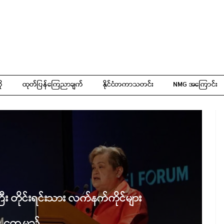
ို
ထုတ်ပြန်ကြေညာချက်
နိုင်ငံတကာသတင်း
NMG အကြောင်း
်ကြီး တိုင်းရင်းသား လက်နက်ကိုင်များ
င့် တွေ့မည်