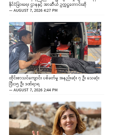
နိုင်ငံခြားရေး ဌာနနှင့် အာဆီယံ ဥက္ကဋ္ဌတောင်းဆို
—
AUGUST 7, 2026 4:27 PM
ထိုင်းစာသင်ကျောင်း ပစ်ခတ်မှု အနည်းဆုံး ၇ ဦး သေဆုံး
ပြီး၁၅ ဦး ဒဏ်ရာရ
—
AUGUST 7, 2026 2:44 PM