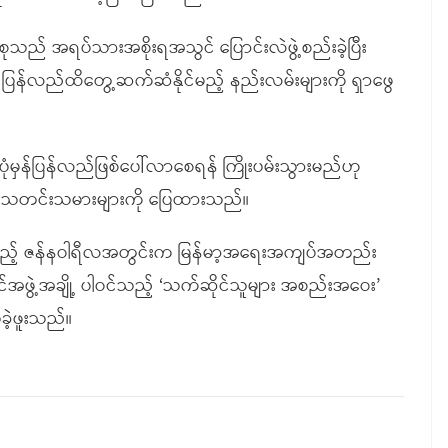
စုသည် အရပ်သားအစိုးရအသွင် ပြောင်းလဲဖွဲ့စည်းခဲ့ပြီး
င့် ပြန်လည်ထိတွေ့ဆက်ဆံနိုင်မည့် နည်းလမ်းများကို ရှာဖွေ
မှန်ပြန်လည်ဖြစ်ပေါ်လာစေရန် ကြိုးပမ်းသွားမည်ဟု
ီးက သတင်းသမားများကို ပြေထားသည်။
 ပြီးခဲ့သည့် ဇန်နဝါရီလအတွင်းက မြန်မာ့အရေးအကျပ်အတည်း
င်အဖွဲ့အချို့ ပါဝင်သည့် ‘သက်ဆိုင်သူများ အစည်းအဝေး’
ခဲ့ဖူးသည်။