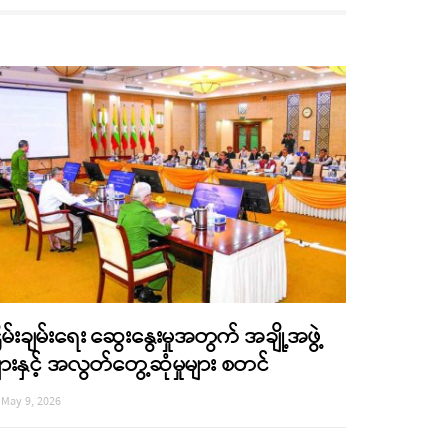
ြိမ်းချမ်းရေး ဆွေးနွေးမှုအတွက် အချို့အဖွဲ့
ျားနှင့် အလွတ်တွေ့ဆုံမှုများ စတင်
May 9, 2026