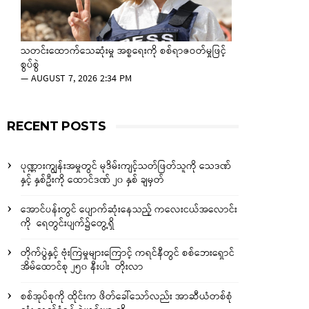
သတင်းထောက်သေဆုံးမှု အစ္စရေးကို စစ်ရာဇဝတ်မှုဖြင့်
စွပ်စွဲ
—
AUGUST 7, 2026 2:34 PM
RECENT POSTS
ပုဏ္ဏားကျွန်းအမှုတွင် မုဒိမ်းကျင့်သတ်ဖြတ်သူကို သေဒဏ်
နှင့် နှစ်ဦးကို ထောင်ဒဏ် ၂၀ နှစ် ချမှတ်
အောင်ပန်းတွင် ပျောက်ဆုံးနေသည့် ကလေးငယ်အလောင်း
ကို ရေတွင်းပျက်၌တွေ့ရှိ
တိုက်ပွဲနှင့် ဗုံးကြဲမှုများကြောင့် ကရင်နီတွင် စစ်ဘေးရှောင်
အိမ်ထောင်စု ၂၅၀ နီးပါး တိုးလာ
စစ်အုပ်စုကို ထိုင်းက ဖိတ်ခေါ်သော်လည်း အာဆီယံတစ်စုံ