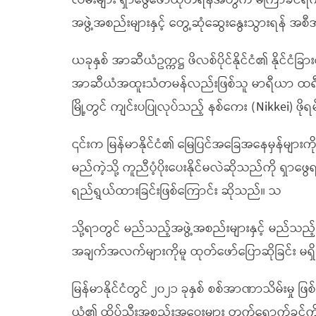
လမ်းများ ရှာဖွေဖော်ထုတ်ရန်အတွက် မကြာခင်ရက်ပို
အဖွဲ့အစည်းများနှင့် တွေ့ဆုံဆွေးနွေးသွားရန် အ
ယခုနှစ် အာဆီယံဥက္ကဋ္ဌ ဖိလစ်ပိုင်နိုင်ငံ၏ နိုင်ငံ
အာဆီယံအထူးသံတမန်လည်းဖြစ်သူ မာရီယာ ထရီဆာ လ
မြို့တွင် ကျင်းပပြုလုပ်သည့် နစ်ကေး (Nikkei) ဖိုရ
၎င်းက မြန်မာနိုင်ငံ၏ မြေပြင်အခြေအနေမှန်များက
မည်ကဲ့သို့ ကူညီပံ့ပိုးပေးနိုင်မလဲဆိုသည်ကို ရှာဖွေ
ရည်ရွယ်ထားခြင်းဖြစ်ကြောင်း ဆိုသည်။ သ
သို့ရာတွင် မည်သည့်အဖွဲ့အစည်းများနှင့် မည်သည
အချက်အလက်များကိုမူ ထုတ်ဖော်ပြောဆိုခြင်း မရ
မြန်မာနိုင်ငံတွင် ၂၀၂၁ ခုနှစ် စစ်အာဏာသိမ်းမှု ဖြစ
ယံ၏ ထိပ်သီးအစည်းအဝေးများ တက်ရောက်ခွင့်ကို 