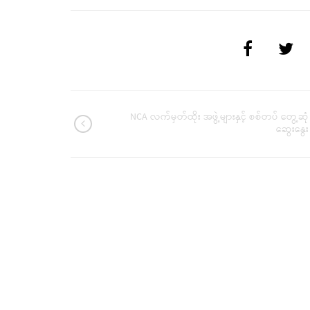
NCA လက်မှတ်ထိုး အဖွဲ့များနှင့် စစ်တပ် တွေ့ဆုံ
ဆွေးနွေး