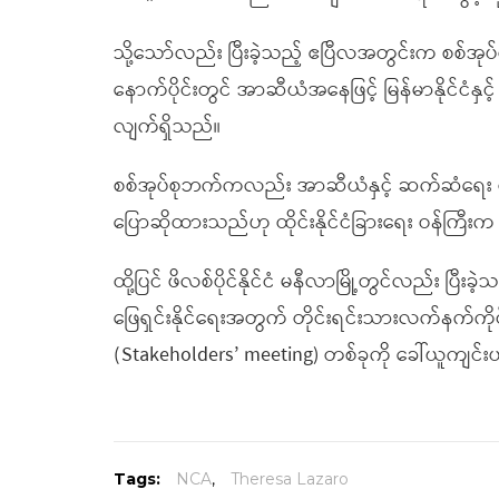
သို့သော်လည်း ပြီးခဲ့သည့် ဧပြီလအတွင်းက စစ်အုပ်
နောက်ပိုင်းတွင် အာဆီယံအနေဖြင့် မြန်မာနိုင်ငံနှ
လျက်ရှိသည်။
စစ်အုပ်စုဘက်ကလည်း အာဆီယံနှင့် ဆက်ဆံရေး ပုံ
ပြောဆိုထားသည်ဟု ထိုင်းနိုင်ငံခြားရေး ဝန်ကြ
ထို့ပြင် ဖိလစ်ပိုင်နိုင်ငံ မနီလာမြို့တွင်လည်း
ဖြေရှင်းနိုင်ရေးအတွက် တိုင်းရင်းသားလက်နက်ကို
(Stakeholders’ meeting) တစ်ခုကို ခေါ်ယူကျင်းပ
Tags:
NCA
,
Theresa Lazaro