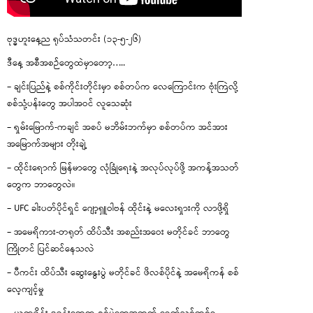
ဗုဒ္ဓဟူးနေ့ည ရုပ်သံသတင်း (၁၃-၅-၂၆)
ဒီနေ့ အစီအစဉ်တွေထဲမှာတော့…..
– ချင်းပြည်နဲ့ စစ်ကိုင်းတိုင်းမှာ စစ်တပ်က လေကြောင်းက ဗုံးကြဲလို့
စစ်သုံ့ပန်းတွေ အပါအဝင် လူသေဆုံး
– ရှမ်းမြောက်-ကချင် အစပ် မဘိမ်းဘက်မှာ စစ်တပ်က အင်အား
အမြောက်အများ တိုးချဲ့
– ထိုင်းရောက် မြန်မာတွေ လုံခြုံရေးနဲ့ အလုပ်လုပ်ဖို့ အကန့်အသတ်
တွေက ဘာတွေလဲ။
– UFC ခါးပတ်ပိုင်ရှင် ဂျော့ရှူဝါဗန် ထိုင်းနဲ့ မလေးရှားကို လာဖို့ရှိ
– အမေရိကား-တရုတ် ထိပ်သီး အစည်းအဝေး မတိုင်ခင် ဘာတွေ
ကြိုတင် ပြင်ဆင်နေသလဲ
– ပီကင်း ထိပ်သီး ဆွေးနွေးပွဲ မတိုင်ခင် ဖိလစ်ပိုင်နဲ့ အမေရိကန် စစ်
လေ့ကျင့်မှု