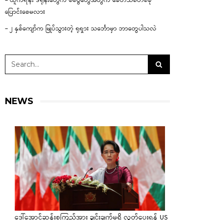
– ယူကရိန်း ဒရုန်းတွေက စစ်ပွဲတွေအတွက် ခေတ်သစ်တစ်ခု
ပြောင်းစေမလား
– ၂ နှစ်ကျော်က မြုပ်သွားတဲ့ ရုရှား သင်္ဘောမှာ ဘာတွေပါသလဲ
NEWS
ဒေါ်အောင်ဆန်းစုကြည်အား ချွင်းချက်မရှိ လွှတ်ပေးရန် US