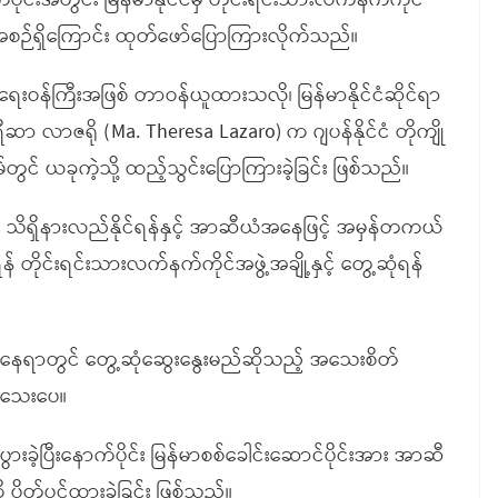
င်းအတွင်း မြန်မာနိုင်ငံမှ တိုင်းရင်းသားလက်နက်ကိုင်
စီအစဉ်ရှိကြောင်း ထုတ်ဖော်ပြောကြားလိုက်သည်။
ခြားရေးဝန်ကြီးအဖြစ် တာဝန်ယူထားသလို၊ မြန်မာနိုင်ငံဆိုင်ရာ
ာဇရို (Ma. Theresa Lazaro) က ဂျပန်နိုင်ငံ တိုကျို
မ်တွင် ယခုကဲ့သို့ ထည့်သွင်းပြောကြားခဲ့ခြင်း ဖြစ်သည်။
ို သိရှိနားလည်နိုင်ရန်နှင့် အာဆီယံအနေဖြင့် အမှန်တကယ်
ရန် တိုင်းရင်းသားလက်နက်ကိုင်အဖွဲ့အချို့နှင့် တွေ့ဆုံရန်
့်နေရာတွင် တွေ့ဆုံဆွေးနွေးမည်ဆိုသည့် အသေးစိတ်
ှိသေးပေ။
်ပွားခဲ့ပြီးနောက်ပိုင်း မြန်မာစစ်ခေါင်းဆောင်ပိုင်းအား အာဆီ
ပိတ်ပင်ထားခဲ့ခြင်း ဖြစ်သည်။