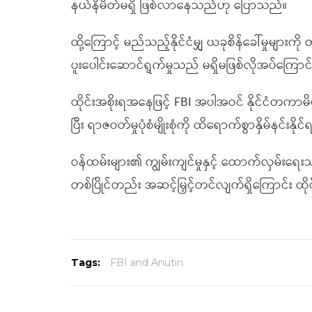
နယ်နိမိတ်မရှိ ဖြစ်လာနေသည်ဟု ပြောသည်။
ထို့ကြောင့် မည်သည့်နိုင်ငံမျှ ယခုစိန်ခေါ်မှုများက
ပူးပေါင်းဆောင်ရွက်မှုသည် မရှိမဖြစ်လိုအပ်ကြော
ထိုင်းအစိုးရအနေဖြင့် FBI အပါအဝင် နိုင်ငံတကာမိ
ပြီး ရာဇဝတ်မှုပုံစံမျိုးစုံကို ထိရောက်စွာနှိမ်နင်းန
ဝန်ထမ်းများ၏ ကျွမ်းကျင်မှုနှင့် ထောက်လှမ်းရေ
တစ်ပြိုင်တည်း အဆင့်မြှင့်တင်လျက်ရှိကြောင်း ထို
Tags:
FBI and Anutin