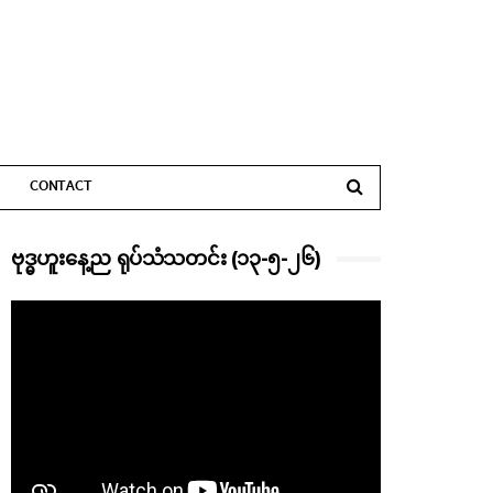
CONTACT
ဗုဒ္ဓဟူးနေ့ည ရုပ်သံသတင်း (၁၃-၅-၂၆)