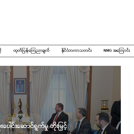
ို
ထုတ်ပြန်ကြေညာချက်
နိုင်ငံတကာသတင်း
NMG အကြောင်း
ပူးပေါင်းဆောင်ရွက်မှု တိုးမြှင့်