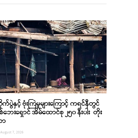
ိုက်ပွဲနှင့် ဗုံးကြဲမှုများကြောင့် ကရင်နီတွင်
စ်ဘေးရှောင် အိမ်ထောင်စု ၂၅၀ နီးပါး တိုး
လာ
August 7, 2026