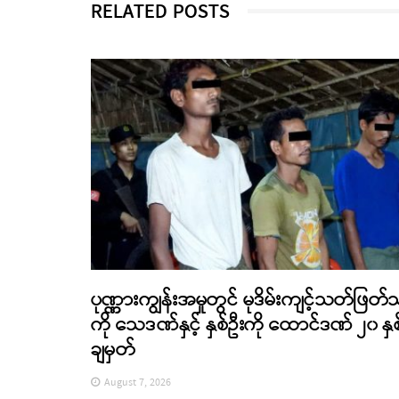
RELATED POSTS
ပုဏ္ဏားကျွန်းအမှုတွင် မုဒိမ်းကျင့်သတ်ဖြတ်
ကို သေဒဏ်နှင့် နှစ်ဦးကို ထောင်ဒဏ် ၂၀ နှစ
ချမှတ်
August 7, 2026