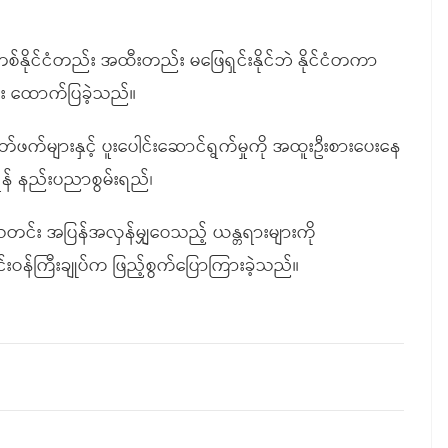
ို တစ်နိုင်ငံတည်း အထီးတည်း မဖြေရှင်းနိုင်ဘဲ နိုင်ငံတကာ
င်း ထောက်ပြခဲ့သည်။
တ်ဖက်များနှင့် ပူးပေါင်းဆောင်ရွက်မှုကို အထူးဦးစားပေးနေ
ိုင်ရန် နည်းပညာစွမ်းရည်၊
းသတင်း အပြန်အလှန်မျှဝေသည့် ယန္တရားများကို
င်းဝန်ကြီးချုပ်က ဖြည့်စွက်ပြောကြားခဲ့သည်။