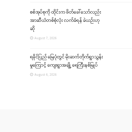
စစ်အုပ်စုကို ထိုင်းက ဖိတ်ခေါ်သော်လည်း
အာဆီယံတစ်စုံလုံး လက်ခံရန် ခဲယဉ်းဟု
ဆို
August 7, 2026
ရခိုင်ပြည် မြေပုံတွင် မိုးဆက်တိုက်ရွာသွန်း
မှုကြောင့် ကျေးရွာအချို့ ရေကြီးနစ်မြုပ်
August 6, 2026