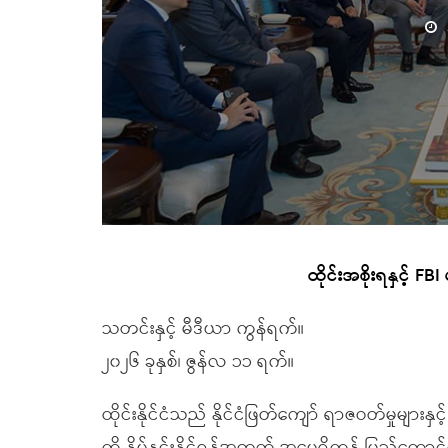
ထိုင်းအစိုးရနှင့် FBI 
သတင်းနှင့် မီဒီယာ ကွန်ရက်။
၂၀၂၆ ခုနှစ်၊ ဇွန်လ ၁၁ ရက်။
ထိုင်းနိုင်ငံသည် နိုင်ငံဖြတ်ကျော် ရာဇဝတ်မှုမျာ