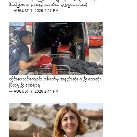
နိုင်ငံခြားရေး ဌာနနှင့် အာဆီယံ ဥက္ကဋ္ဌတောင်းဆို
—
AUGUST 7, 2026 4:27 PM
ထိုင်းစာသင်ကျောင်း ပစ်ခတ်မှု အနည်းဆုံး ၇ ဦး သေဆုံး
ပြီး၁၅ ဦး ဒဏ်ရာရ
—
AUGUST 7, 2026 2:44 PM