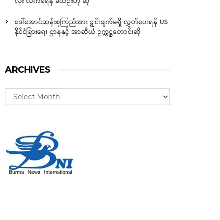
လုံး လက်ခံရန် ခဲယဉ်းဟု ဆို
ဒေါ်အောင်ဆန်းစုကြည်အား ချွင်းချက်မရှိ လွှတ်ပေးရန် US
နိုင်ငံခြားရေး ဌာနနှင့် အာဆီယံ ဥက္ကဋ္ဌတောင်းဆို
ARCHIVES