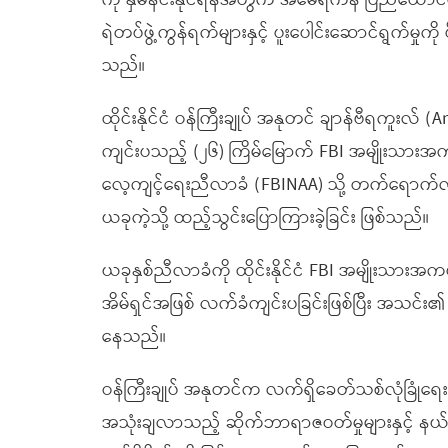
ကို နှိမ်နင်းနိုင်ရန်အတွက် အမေရိကန် ပြည်ထောင်စ
ရဲတပ်ဖွဲ့ကွန်ရက်များနှင့် ပူးပေါင်းဆောင်ရွက်မှုကိ
သည်။
ထိုင်းနိုင်ငံ ဝန်ကြီးချုပ် အနုတင် ချာန်ဗီရကူးလ်
ကျင်းပသည့် (၂၆) ကြိမ်မြောက် FBI အမျိုးသားအ
လေ့ကျင့်ရေးညီလာခံ (FBINAA) သို့ တက်ရောက်လာသ
ယခုကဲ့သို့ ထည့်သွင်းပြောကြားခဲ့ခြင်း ဖြစ်သည်။
ယခုနှစ်ညီလာခံကို ထိုင်းနိုင်ငံ FBI အမျိုးသာ
အိမ်ရှင်အဖြစ် လက်ခံကျင်းပခြင်းဖြစ်ပြီး အသင်း၏ 
နေသည်။
ဝန်ကြီးချုပ် အနုတင်က လက်ရှိခေတ်သစ်လုံခြုံရေး 
အသုံးချလာသည့် ဆိုက်ဘာရာဇဝတ်မှုများနှင့် နယ်စပ်