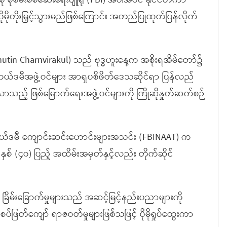
ု စုံစမ်းစစ်ဆေးရေးဗျူရို (FBI) အပါအဝင် နိုင်ငံတကာ
ု ပိုမိုတိုးမြှင့်သွားမည်ဖြစ်ကြောင်း အတည်ပြုထုတ်ပြန်လိုက်
 (Anutin Charnvirakul) သည် ဗုဒ္ဓဟူးနေ့က အစိုးရအိမ်တော်၌
ကယ်ဒမီအဖွဲ့ဝင်များ အာရှပစိဖိတ်ဒေသဆိုင်ရာ ပြန်လည်
ည့် ဖြစ်မြောက်ရေးအဖွဲ့ဝင်များကို ကြိုဆိုနှုတ်ဆက်စဉ်
းအကယ်ဒမီ ကျောင်းဆင်းဟောင်းများအသင်း (FBINAAT) က
နှစ် (၄၀) ပြည့် အထိမ်းအမှတ်နှင့်လည်း တိုက်ဆိုင်
ခြိမ်းခြောက်မှုများသည် အဆင့်မြင့်နည်းပညာများကို
ဖြတ်ကျော် ရာဇဝတ်မှုများဖြစ်သဖြင့် ပိုမိုရှုပ်ထွေးကာ