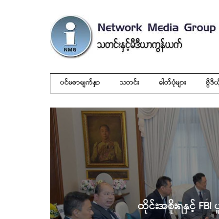
ပင်မစာမျက်နှာ
သတင်း
ဓါတ်ပုံများ
ဗွီဒီယ
ထိုင်းအစိုးရနှင့် FBI 