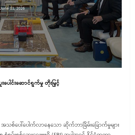
June 11, 2026
ပူးပေါင်းဆောင်ရွက်မှု တိုးမြှင့်
းနှင့် အသစ်ပေါ်ပေါက်လာနေသော ဆိုက်ဘာခြိမ်းခြောက်မှုများ