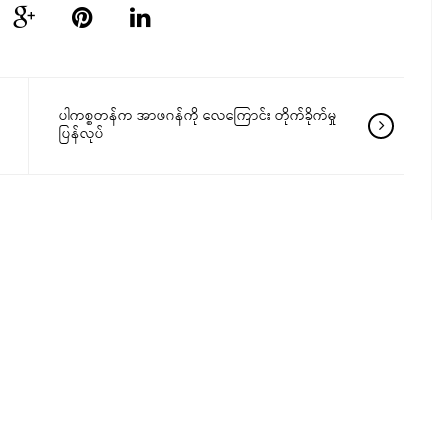
ပါကစ္စတန်က အာဖဂန်ကို လေကြောင်း တိုက်ခိုက်မှု
ပြန်လုပ်