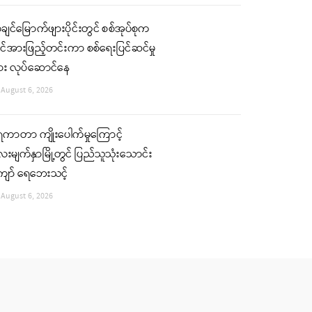
ျင်မြောက်ဖျားပိုင်းတွင် စစ်အုပ်စုက
်အားဖြည့်တင်းကာ စစ်ရေးပြင်ဆင်မှု
ျား လုပ်ဆောင်နေ
August 6, 2026
ေကာတာ ကျိုးပေါက်မှုကြောင့်
းမျက်နှာမြို့တွင် ပြည်သူသုံးသောင်း
ျော် ရေဘေးသင့်
August 6, 2026