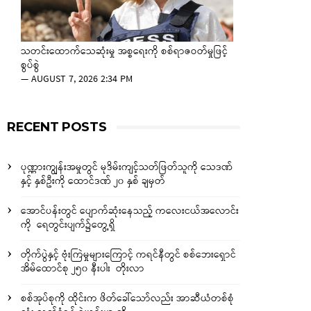
သတင်းထောက်သေဆုံးမှု အစ္စရေးကို စစ်ရာဇဝတ်မှုဖြင့်
စွပ်စွဲ
—
AUGUST 7, 2026 2:34 PM
RECENT POSTS
ပုဏ္ဏားကျွန်းအမှုတွင် မုဒိမ်းကျင့်သတ်ဖြတ်သူကို သေဒဏ်
နှင့် နှစ်ဦးကို ထောင်ဒဏ် ၂၀ နှစ် ချမှတ်
အောင်ပန်းတွင် ပျောက်ဆုံးနေသည့် ကလေးငယ်အလောင်း
ကို ရေတွင်းပျက်၌တွေ့ရှိ
တိုက်ပွဲနှင့် ဗုံးကြဲမှုများကြောင့် ကရင်နီတွင် စစ်ဘေးရှောင်
အိမ်ထောင်စု ၂၅၀ နီးပါး တိုးလာ
စစ်အုပ်စုကို ထိုင်းက ဖိတ်ခေါ်သော်လည်း အာဆီယံတစ်စုံ