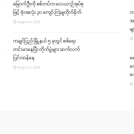
မြောက်ဦးကို စစ်တပ်က လေယာဉ်အုပ်စု
ဖြင့် ဗုံးအလုံး ၃၀ ကျော် ကြဲချတိုက်ခိုက်
ကခ
အင
August 6, 2026
မ
ကချင်ပြည် မြို့နယ် ၅ ခုတွင် စစ်ရေး
တင်းမာနေပြီး တိုက်ပွဲများ ဆက်လက်
ပြင်းထန်နေ
ရ
လေ
August 6, 2026
က