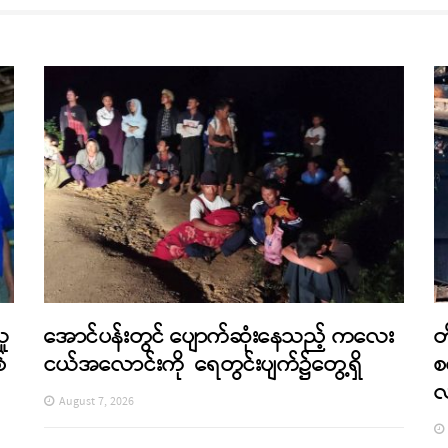
သူ
အောင်ပန်းတွင် ပျောက်ဆုံးနေသည့် ကလေး
တ
်
ငယ်အလောင်းကို ရေတွင်းပျက်၌တွေ့ရှိ
စ
August 7, 2026