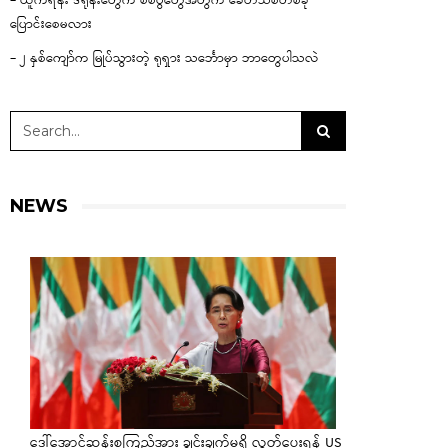
– ယူကရိန်း ဒရုန်းတွေက စစ်ပွဲတွေအတွက် ခေတ်သစ်တစ်ခု
ပြောင်းစေမလား
– ၂ နှစ်ကျော်က မြုပ်သွားတဲ့ ရုရှား သင်္ဘောမှာ ဘာတွေပါသလဲ
NEWS
ဒေါ်အောင်ဆန်းစုကြည်အား ချွင်းချက်မရှိ လွှတ်ပေးရန် US