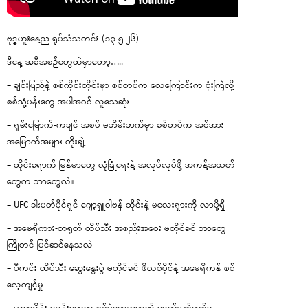
ဗုဒ္ဓဟူးနေ့ည ရုပ်သံသတင်း (၁၃-၅-၂၆)
ဒီနေ့ အစီအစဉ်တွေထဲမှာတော့…..
– ချင်းပြည်နဲ့ စစ်ကိုင်းတိုင်းမှာ စစ်တပ်က လေကြောင်းက ဗုံးကြဲလို့
စစ်သုံ့ပန်းတွေ အပါအဝင် လူသေဆုံး
– ရှမ်းမြောက်-ကချင် အစပ် မဘိမ်းဘက်မှာ စစ်တပ်က အင်အား
အမြောက်အများ တိုးချဲ့
– ထိုင်းရောက် မြန်မာတွေ လုံခြုံရေးနဲ့ အလုပ်လုပ်ဖို့ အကန့်အသတ်
တွေက ဘာတွေလဲ။
– UFC ခါးပတ်ပိုင်ရှင် ဂျော့ရှူဝါဗန် ထိုင်းနဲ့ မလေးရှားကို လာဖို့ရှိ
– အမေရိကား-တရုတ် ထိပ်သီး အစည်းအဝေး မတိုင်ခင် ဘာတွေ
ကြိုတင် ပြင်ဆင်နေသလဲ
– ပီကင်း ထိပ်သီး ဆွေးနွေးပွဲ မတိုင်ခင် ဖိလစ်ပိုင်နဲ့ အမေရိကန် စစ်
လေ့ကျင့်မှု