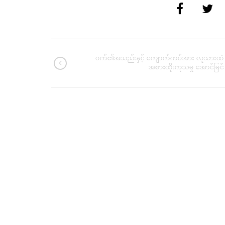
ဝက်၏အသည်းနှင့် ကျောက်ကပ်အား လူသားထံ
အစားထိုးကုသမှု အောင်မြင်