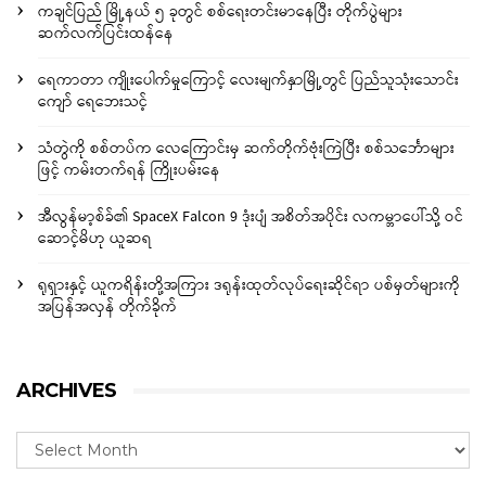
ကချင်ပြည် မြို့နယ် ၅ ခုတွင် စစ်ရေးတင်းမာနေပြီး တိုက်ပွဲများ
ဆက်လက်ပြင်းထန်နေ
ရေကာတာ ကျိုးပေါက်မှုကြောင့် လေးမျက်နှာမြို့တွင် ပြည်သူသုံးသောင်း
ကျော် ရေဘေးသင့်
သံတွဲကို စစ်တပ်က လေကြောင်းမှ ဆက်တိုက်ဗုံးကြဲပြီး စစ်သင်္ဘောများ
ဖြင့် ကမ်းတက်ရန် ကြိုးပမ်းနေ
အီလွန်မာ့စ်ခ်၏ SpaceX Falcon 9 ဒုံးပျံ အစိတ်အပိုင်း လကမ္ဘာပေါ်သို့ ဝင်
ဆောင့်မိဟု ယူဆရ
ရုရှားနှင့် ယူကရိန်းတို့အကြား ဒရုန်းထုတ်လုပ်ရေးဆိုင်ရာ ပစ်မှတ်များကို
အပြန်အလှန် တိုက်ခိုက်
ARCHIVES