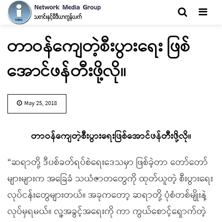
Men
တာဝန်ကျေတဲ့စီးပွားရေး ဖြစ်
အောင်ဖန်တီးဖို့လို။
May 25, 2018
တာဝန်ကျေတဲ့စီးပွားရေးဖြစ်အောင်ဖန်တီးဖို့လို။
“ဆရာတို့ ဒီပစ်ခတ်ရပ်စဲရေးဒေသမှာ ဖြစ်ခဲ့တာ တော်တော်
များများက အခြေခံ သယံဇာတတွေကို ထုတ်ယူတဲ့ စီးပွားရေး
လုပ်ငန်းတွေများတယ်။ အခုကတော့ ဆရာတို့ ပုံစံတစ်မျိုးနဲ့
လုပ်မှရမယ်။ လူ့အခွင့်အရေးကို ကာ ကွယ်စောင့်ရှောက်တဲ့