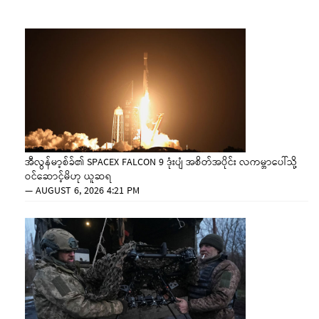
အီလွန်မာ့စ်ခ်၏ SPACEX FALCON 9 ဒုံးပျံ အစိတ်အပိုင်း လကမ္ဘာပေါ်သို့
ဝင်ဆောင့်မိဟု ယူဆရ
—
AUGUST 6, 2026 4:21 PM