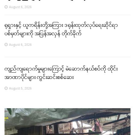
August 6, 2026
ရုရှားနှင့် ယူကရိန်းတို့အကြား ဒရုန်းထုတ်လုပ်ရေးဆိုင်ရာ
ပစ်မှတ်များကို အပြန်အလှန် တိုက်ခိုက်
August 6, 2026
ကျည်ကျရောက်မှုများကြောင့် မဲဆောက်နယ်စပ်ကို ထိုင်း
အာဏာပိုင်များ ကွင်းဆင်းစစ်ဆေး
August 5, 2026