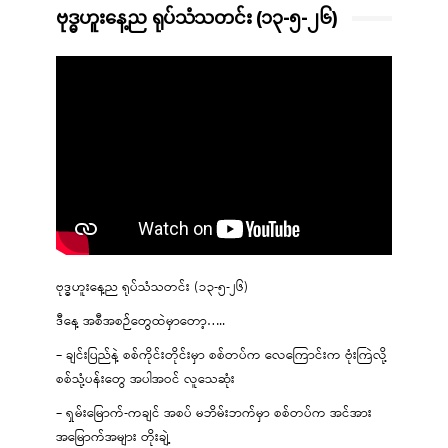
ဗုဒ္ဓဟူးနေ့ည ရုပ်သံသတင်း (၁၃-၅-၂၆)
ဗုဒ္ဓဟူးနေ့ည ရုပ်သံသတင်း (၁၃-၅-၂၆)
ဒီနေ့ အစီအစဉ်တွေထဲမှာတော့…..
– ချင်းပြည်နဲ့ စစ်ကိုင်းတိုင်းမှာ စစ်တပ်က လေကြောင်းက ဗုံးကြဲလို့
စစ်သုံ့ပန်းတွေ အပါအဝင် လူသေဆုံး
– ရှမ်းမြောက်-ကချင် အစပ် မဘိမ်းဘက်မှာ စစ်တပ်က အင်အား
အမြောက်အများ တိုးချဲ့