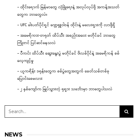
– ထိုင်းရောက် မြန်မာတွေ လုံခြုံရေးနဲ့ အလုပ်လုပ်ဖို့ အကန့်အသတ်
တွေက ဘာတွေလဲ။
– UFC ခါးပတ်ပိုင်ရှင် ဂျော့ရှူဝါဗန် ထိုင်းနဲ့ မလေးရှားကို လာဖို့ရှိ
– အမေရိကား-တရုတ် ထိပ်သီး အစည်းအဝေး မတိုင်ခင် ဘာတွေ
ကြိုတင် ပြင်ဆင်နေသလဲ
– ပီကင်း ထိပ်သီး ဆွေးနွေးပွဲ မတိုင်ခင် ဖိလစ်ပိုင်နဲ့ အမေရိကန် စစ်
လေ့ကျင့်မှု
– ယူကရိန်း ဒရုန်းတွေက စစ်ပွဲတွေအတွက် ခေတ်သစ်တစ်ခု
ပြောင်းစေမလား
– ၂ နှစ်ကျော်က မြုပ်သွားတဲ့ ရုရှား သင်္ဘောမှာ ဘာတွေပါသလဲ
NEWS