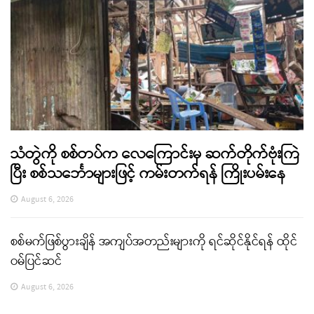
သံတွဲကို စစ်တပ်က လေကြောင်းမှ ဆက်တိုက်ဗုံးကြဲ
ပြီး စစ်သင်္ဘောများဖြင့် ကမ်းတက်ရန် ကြိုးပမ်းနေ
August 6, 2026
စစ်မက်ဖြစ်ပွားချိန် အကျပ်အတည်းများကို ရင်ဆိုင်နိုင်ရန် ထိုင်
ဝမ်ပြင်ဆင်
August 6, 2026