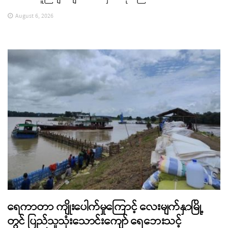
August 6, 2026
ရေကာတာ ကျိုးပေါက်မှုကြောင့် လေးမျက်နှာမြို့
တွင် ပြည်သူသုံးသောင်းကျော် ရေဘေးသင့်