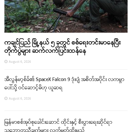
ကချင်ပြည် မြို့နယ် ၅ ခုတွင် စစ်ရေးတင်းမာနေပြီး
တိုက်ပွဲများ ဆက်လက်ပြင်းထန်နေ
August 6, 2026
အီလွန်မာ့စ်ခ်၏ SpaceX Falcon 9 ဒုံးပျံ အစိတ်အပိုင်း လကမ္ဘာ
ပေါ်သို့ ဝင်ဆောင့်မိဟု ယူဆရ
August 6, 2026
မြန်မာစစ်အုပ်စုခေါင်းဆောင် ထိုင်းနှင့် စီးပွားရေးဆိုင်ရာ
သဘောတူညီချက်များ လက်မှတ်ထိုးမည်