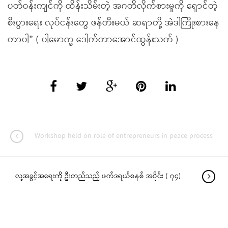
ပတ်ဝန်းကျင်ကို ထိန်းသိမ်းတဲ့ အဂတိလိုက်စားမှုကို ရှောင်တဲ့
စီးပွားရေး လုပ်ငန်းတွေ ဖန်တီးမယ် ဆရာတို့ အဲဒါကြိုးစားနေ
တာပါ” ( ပါမောက္ခ ဒေါက်တာအောင်ထွန်းသက် )
Workshop held on role of entrepreneurs in peace process
လူ့အခွင့်အရေးကို ဦးတည်သည့် ဖက်ဒရယ်စနစ် အပိုင်း ( ၇၄)