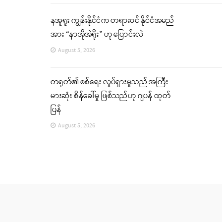
နအူရူး ကျွန်းနိုင်ငံက တရားဝင် နိုင်ငံအမည်
အား “နာအိုအဲရိုး” ဟု ပြောင်းလဲ
August 5, 2026
တရုတ်၏ စစ်ရေး လှုပ်ရှားမှုသည် အကြီး
မားဆုံး စိန်ခေါ်မှု ဖြစ်သည်ဟု ဂျပန် ထုတ်
ပြန်
August 5, 2026