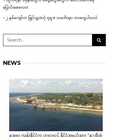
– ယူကရိန်း ဒရုန်းတွေက စစ်ပွဲတွေအတွက် ခေတ်သစ်တစ်ခု
ပြောင်းစေမလား
– ၂ နှစ်ကျော်က မြုပ်သွားတဲ့ ရုရှား သင်္ဘောမှာ ဘာတွေပါသလဲ
NEWS
နအူရူး ကျွန်းနိုင်ငံက တရားဝင် နိုင်ငံအမည်အား “နာအိုအဲ