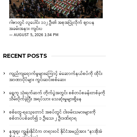
ဂါဇာတွင် လူပေါင်း ၁၁၂ ဦး၏ အစုအပြုံလိုက် ဈာပန
အခမ်းအနား ကျင်းပ
—
AUGUST 5, 2026 1:34 PM
RECENT POSTS
ကျည်ကျရောက်မှုများကြောင့် မဲဆောက်နယ်စပ်ကို ထိုင်း
အာဏာပိုင်များ ကွင်းဆင်းစစ်ဆေး
ရွှေကူ သုံးရက်ဆက် တိုက်ပွဲအတွင်း စစ်တပ်စခန်းတစ်ခုကို
သိမ်းပိုက်ခဲ့ပြီး အရပ်သား သေဆုံးမှုများရှိနေ
စစ်တွေ-ရသေ့တောင် အစပ်တွင် ငါးဖမ်းသမားများကို
စစ်တပ်ပစ်ခတ်၍ ၁ ဦးသေ၊ ၂ ဦးဒဏ်ရာရ
နအူရူး ကျွန်းနိုင်ငံက တရားဝင် နိုင်ငံအမည်အား “နာအိုအဲ