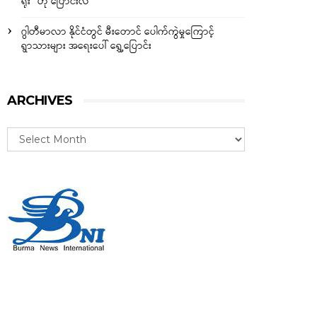
ရိုး” ဟု ပြောင်းလဲ
ဂွါတီမာလာ နိုင်ငံတွင် မီးတောင် ပေါက်ကွဲမှုကြောင့်
ရွာသားများ အရေးပေါ် ရွှေ့ပြောင်း
ARCHIVES