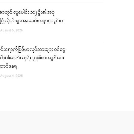
ဇာတွင် လူပေါင်း ၁၁၂ ဦး၏ အစု
ပြုံလိုက် ဈာပနအခမ်းအနား ကျင်းပ
August 5, 2026
ုင်းရောက်မြန်မာလုပ်သားများ ဝင်ငွေ
်းပါးသော်လည်း ၃ နှစ်စာအခွန် ပေး
ောင်နေရ
August 4, 2026