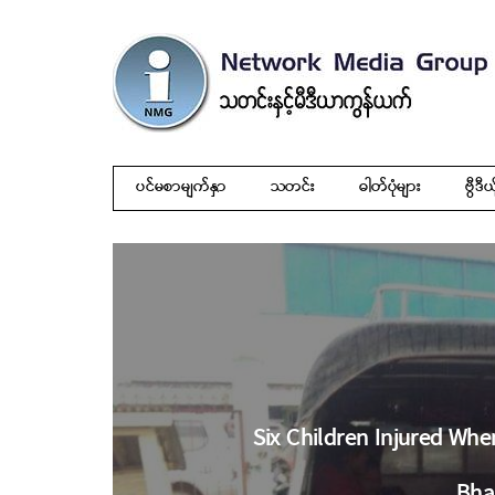
ပင်မစာမျက်နှာ
သတင်း
ဓါတ်ပုံများ
ဗွီဒီယ
Six Children Injured Wh
Bha