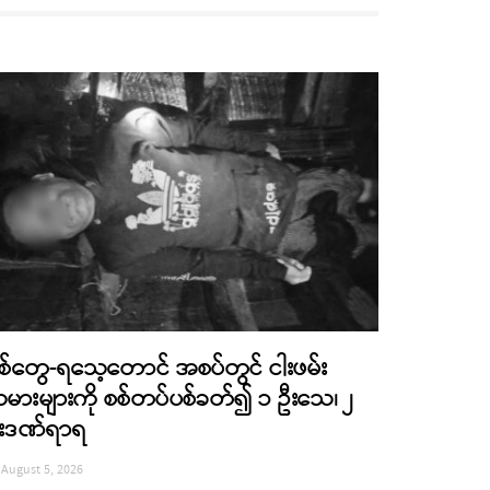
စ်တွေ-ရသေ့တောင် အစပ်တွင် ငါးဖမ်း
မားများကို စစ်တပ်ပစ်ခတ်၍ ၁ ဦးသေ၊ ၂
းဒဏ်ရာရ
August 5, 2026