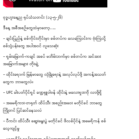
ဗုဒ္ဓဟူးနေ့ည ရုပ်သံသတင်း (၁၃-၅-၂၆)
ဒီနေ့ အစီအစဉ်တွေထဲမှာတော့…..
– ချင်းပြည်နဲ့ စစ်ကိုင်းတိုင်းမှာ စစ်တပ်က လေကြောင်းက ဗုံးကြဲလို့
စစ်သုံ့ပန်းတွေ အပါအဝင် လူသေဆုံး
– ရှမ်းမြောက်-ကချင် အစပ် မဘိမ်းဘက်မှာ စစ်တပ်က အင်အား
အမြောက်အများ တိုးချဲ့
– ထိုင်းရောက် မြန်မာတွေ လုံခြုံရေးနဲ့ အလုပ်လုပ်ဖို့ အကန့်အသတ်
တွေက ဘာတွေလဲ။
– UFC ခါးပတ်ပိုင်ရှင် ဂျော့ရှူဝါဗန် ထိုင်းနဲ့ မလေးရှားကို လာဖို့ရှိ
– အမေရိကား-တရုတ် ထိပ်သီး အစည်းအဝေး မတိုင်ခင် ဘာတွေ
ကြိုတင် ပြင်ဆင်နေသလဲ
– ပီကင်း ထိပ်သီး ဆွေးနွေးပွဲ မတိုင်ခင် ဖိလစ်ပိုင်နဲ့ အမေရိကန် စစ်
လေ့ကျင့်မှု