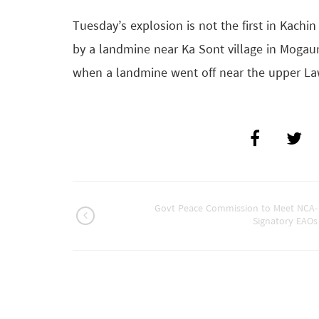
Tuesday’s explosion is not the first in Kach
by a landmine near Ka Sont village in Mog
when a landmine went off near the upper L
Govt Peace Commission to Meet NCA-
Signatory EAOs