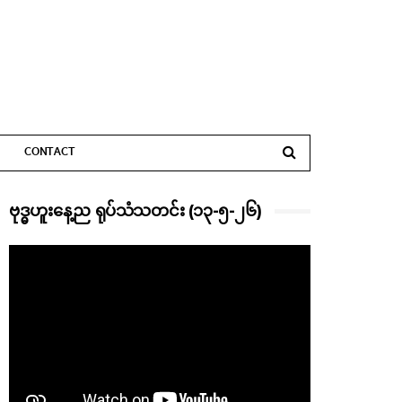
CONTACT
ဗုဒ္ဓဟူးနေ့ည ရုပ်သံသတင်း (၁၃-၅-၂၆)