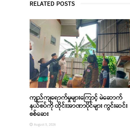
RELATED POSTS
ကျည်ကျရောက်မှုများကြောင့် မဲဆောက်
နယ်စပ်ကို ထိုင်းအာဏာပိုင်များ ကွင်းဆင်း
စစ်ဆေး
August 5, 2026