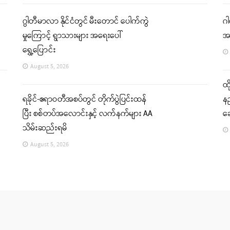
ဂွါတီမာလာ နိုင်ငံတွင် မီးတောင် ပေါက်ကွဲ
ဂါ
မှုကြောင့် ရွာသားများ အရေးပေါ်
အ
ရွှေ့ပြောင်း
August 5, 2026
ထိ
ရခိုင်-ဧရာဝတီအစပ်တွင် တိုက်ပွဲပြင်းထန်
နည
ပြီး စစ်တပ်အလောင်းနှင့် လက်နက်များ AA
ဆ
သိမ်းဆည်းရမိ
August 5, 2026