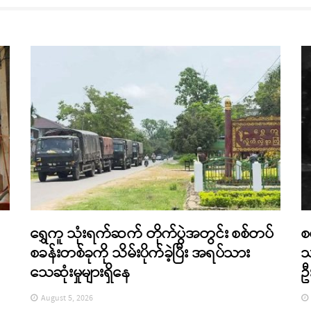
ရွှေကူ သုံးရက်ဆက် တိုက်ပွဲအတွင်း စစ်တပ်
စ
စခန်းတစ်ခုကို သိမ်းပိုက်ခဲ့ပြီး အရပ်သား
သ
သေဆုံးမှုများရှိနေ
ဦ
August 5, 2026