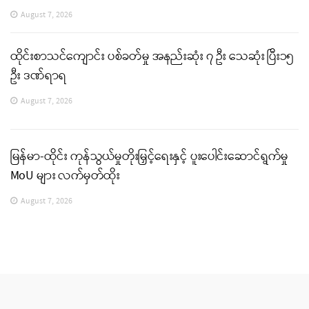
August 7, 2026
ထိုင်းစာသင်ကျောင်း ပစ်ခတ်မှု အနည်းဆုံး ၇ ဦး သေဆုံး ပြီး၁၅
ဦး ဒဏ်ရာရ
August 7, 2026
မြန်မာ-ထိုင်း ကုန်သွယ်မှုတိုးမြှင့်ရေးနှင့် ပူးပေါင်းဆောင်ရွက်မှု
MoU များ လက်မှတ်ထိုး
August 7, 2026