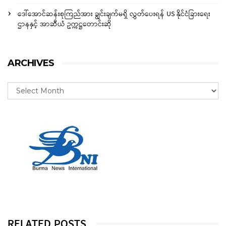
ဒေါ်အောင်ဆန်းစုကြည်အား ချွင်းချက်မရှိ လွှတ်ပေးရန် US နိုင်ငံခြားရေး
ဌာနနှင့် အာဆီယံ ဥက္ကဋ္ဌတောင်းဆို
ARCHIVES
RELATED POSTS