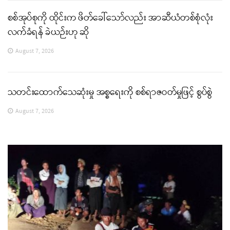
စစ်အုပ်စုကို ထိုင်းက ဖိတ်ခေါ်သော်လည်း အာဆီယံတစ်စုံလုံး
လက်ခံရန် ခဲယဉ်းဟု ဆို
August 7, 2026
သတင်းထောက်သေဆုံးမှု အစ္စရေးကို စစ်ရာဇဝတ်မှုဖြင့် စွပ်စွဲ
August 7, 2026