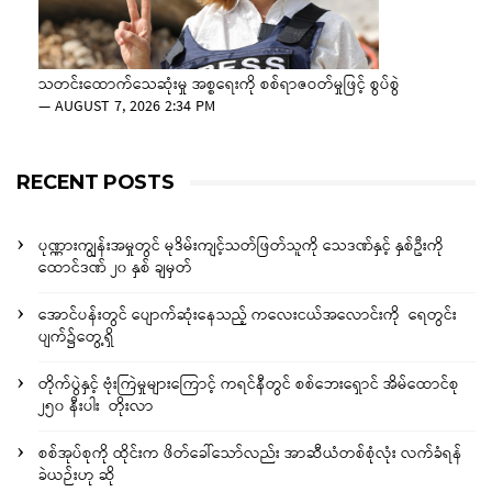
သတင်းထောက်သေဆုံးမှု အစ္စရေးကို စစ်ရာဇဝတ်မှုဖြင့် စွပ်စွဲ
—
AUGUST 7, 2026 2:34 PM
RECENT POSTS
ပုဏ္ဏားကျွန်းအမှုတွင် မုဒိမ်းကျင့်သတ်ဖြတ်သူကို သေဒဏ်နှင့် နှစ်ဦးကို
ထောင်ဒဏ် ၂၀ နှစ် ချမှတ်
အောင်ပန်းတွင် ပျောက်ဆုံးနေသည့် ကလေးငယ်အလောင်းကို ရေတွင်း
ပျက်၌တွေ့ရှိ
တိုက်ပွဲနှင့် ဗုံးကြဲမှုများကြောင့် ကရင်နီတွင် စစ်ဘေးရှောင် အိမ်ထောင်စု
၂၅၀ နီးပါး တိုးလာ
စစ်အုပ်စုကို ထိုင်းက ဖိတ်ခေါ်သော်လည်း အာဆီယံတစ်စုံလုံး လက်ခံရန်
ခဲယဉ်းဟု ဆို