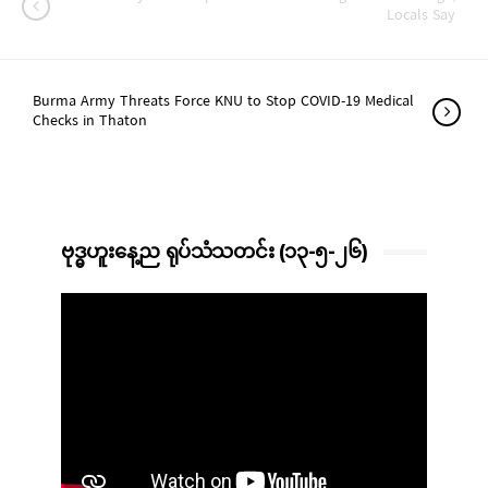
Locals Say
Burma Army Threats Force KNU to Stop COVID-19 Medical
Checks in Thaton
ဗုဒ္ဓဟူးနေ့ည ရုပ်သံသတင်း (၁၃-၅-၂၆)