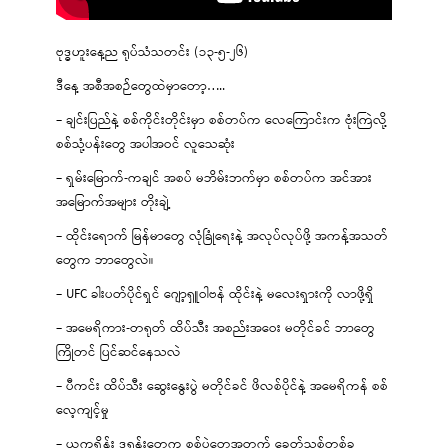
ဗုဒ္ဓဟူးနေ့ည ရုပ်သံသတင်း (၁၃-၅-၂၆)
ဒီနေ့ အစီအစဉ်တွေထဲမှာတော့…..
– ချင်းပြည်နဲ့ စစ်ကိုင်းတိုင်းမှာ စစ်တပ်က လေကြောင်းက ဗုံးကြဲလို့
စစ်သုံ့ပန်းတွေ အပါအဝင် လူသေဆုံး
– ရှမ်းမြောက်-ကချင် အစပ် မဘိမ်းဘက်မှာ စစ်တပ်က အင်အား
အမြောက်အများ တိုးချဲ့
– ထိုင်းရောက် မြန်မာတွေ လုံခြုံရေးနဲ့ အလုပ်လုပ်ဖို့ အကန့်အသတ်
တွေက ဘာတွေလဲ။
– UFC ခါးပတ်ပိုင်ရှင် ဂျော့ရှူဝါဗန် ထိုင်းနဲ့ မလေးရှားကို လာဖို့ရှိ
– အမေရိကား-တရုတ် ထိပ်သီး အစည်းအဝေး မတိုင်ခင် ဘာတွေ
ကြိုတင် ပြင်ဆင်နေသလဲ
– ပီကင်း ထိပ်သီး ဆွေးနွေးပွဲ မတိုင်ခင် ဖိလစ်ပိုင်နဲ့ အမေရိကန် စစ်
လေ့ကျင့်မှု
– ယူကရိန်း ဒရုန်းတွေက စစ်ပွဲတွေအတွက် ခေတ်သစ်တစ်ခု