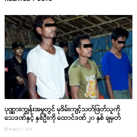
ပုဏ္ဏားကျွန်းအမှုတွင် မုဒိမ်းကျင့်သတ်ဖြတ်သူကို
သေဒဏ်နှင့် နှစ်ဦးကို ထောင်ဒဏ် ၂၀ နှစ် ချမှတ်
August 7, 2026