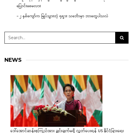
ပြောင်းစေမလား
– ၂ နှစ်ကျော်က မြုပ်သွားတဲ့ ရုရှား သင်္ဘောမှာ ဘာတွေပါသလဲ
NEWS
ဒေါ်အောင်ဆန်းစုကြည်အား ချွင်းချက်မရှိ လွှတ်ပေးရန် US နိုင်ငံခြားရေး