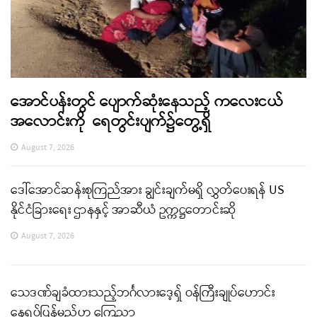
အောင်ပန်းတွင် ပျောက်ဆုံးနေသည့် ကလေးငယ်
အလောင်းကို ရေတွင်းပျက်၌တွေ့ရှိ
August 7, 2026
ဒေါ်အောင်ဆန်းစုကြည်အား ချွင်းချက်မရှိ လွှတ်ပေးရန် US
နိုင်ငံခြားရေး ဌာနနှင့် အာဆီယံ ဥက္ကဋ္ဌတောင်းဆို
August 7, 2026
သေဒဏ်ချခံထားသည့်ဘင်္ဂလားဒေ့ရှ် ဝန်ကြီးချုပ်ဟောင်း
နေရပ်ပြန်မည်ဟု ကြေညာ