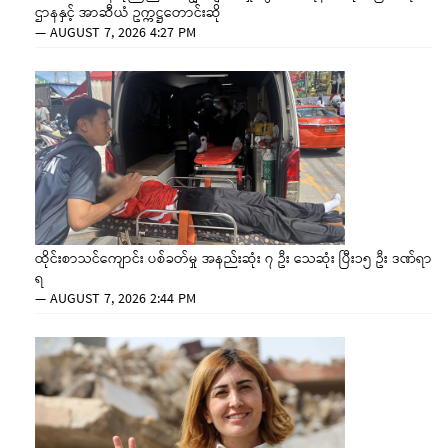
ဌာနနှင့် အာဆီယံ ဥက္ကဋ္ဌတောင်းဆို
—
AUGUST 7, 2026 4:27 PM
ထိုင်းစာသင်ကျောင်း ပစ်ခတ်မှု အနည်းဆုံး ၇ ဦး သေဆုံး ပြီး၁၅ ဦး ဒဏ်ရာ
ရ
—
AUGUST 7, 2026 2:44 PM