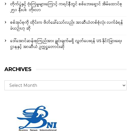
တိုက်ပွဲနှင့် ဗုံးကြဲမှုများကြောင့် ကရင်နီတွင် စစ်ဘေးရှောင် အိမ်ထောင်စု
၂၅၀ နီးပါး တိုးလာ
စစ်အုပ်စုကို ထိုင်းက ဖိတ်ခေါ်သော်လည်း အာဆီယံတစ်စုံလုံး လက်ခံရန်
ခဲယဉ်းဟု ဆို
ဒေါ်အောင်ဆန်းစုကြည်အား ချွင်းချက်မရှိ လွှတ်ပေးရန် US နိုင်ငံခြားရေး
ဌာနနှင့် အာဆီယံ ဥက္ကဋ္ဌတောင်းဆို
ARCHIVES