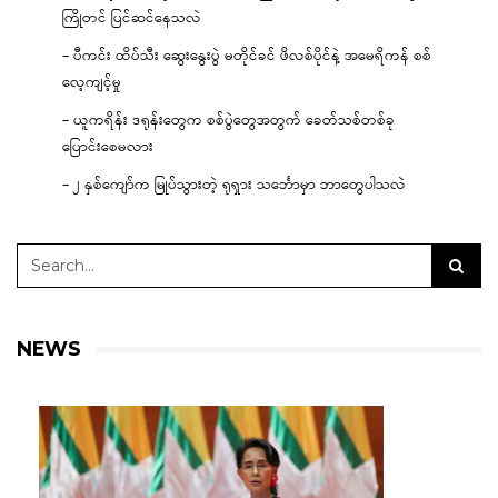
ကြိုတင် ပြင်ဆင်နေသလဲ
– ပီကင်း ထိပ်သီး ဆွေးနွေးပွဲ မတိုင်ခင် ဖိလစ်ပိုင်နဲ့ အမေရိကန် စစ်
လေ့ကျင့်မှု
– ယူကရိန်း ဒရုန်းတွေက စစ်ပွဲတွေအတွက် ခေတ်သစ်တစ်ခု
ပြောင်းစေမလား
– ၂ နှစ်ကျော်က မြုပ်သွားတဲ့ ရုရှား သင်္ဘောမှာ ဘာတွေပါသလဲ
NEWS