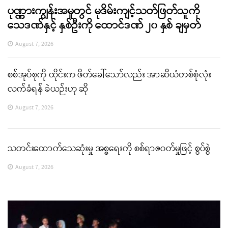
ပုဏ္ဏားကျွန်းအမှုတွင် မုဒိမ်းကျင့်သတ်ဖြတ်သူကို
သေဒဏ်နှင့် နှစ်ဦးကို ထောင်ဒဏ် ၂၀ နှစ် ချမှတ်
August 7, 2026
စစ်အုပ်စုကို ထိုင်းက ဖိတ်ခေါ်သော်လည်း အာဆီယံတစ်စုံလုံး
လက်ခံရန် ခဲယဉ်းဟု ဆို
August 7, 2026
သတင်းထောက်သေဆုံးမှု အစ္စရေးကို စစ်ရာဇဝတ်မှုဖြင့် စွပ်စွဲ
August 7, 2026