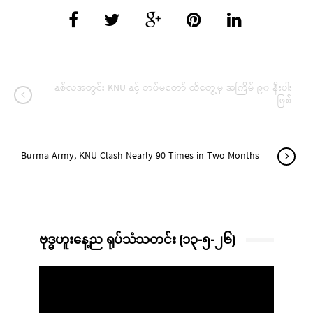
နှစ်လအတွင်း KNU နှင့် တပ်မတော် ထိတွေ့မှု အကြိမ် ၉၀ နီးပါး
ဖြစ်
Burma Army, KNU Clash Nearly 90 Times in Two Months
ဗုဒ္ဓဟူးနေ့ည ရုပ်သံသတင်း (၁၃-၅-၂၆)