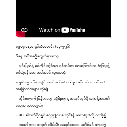
ဗုဒ္ဓဟူးနေ့ည ရုပ်သံသတင်း (၁၃-၅-၂၆)
ဒီနေ့ အစီအစဉ်တွေထဲမှာတော့…..
– ချင်းပြည်နဲ့ စစ်ကိုင်းတိုင်းမှာ စစ်တပ်က လေကြောင်းက ဗုံးကြဲလို့
စစ်သုံ့ပန်းတွေ အပါအဝင် လူသေဆုံး
– ရှမ်းမြောက်-ကချင် အစပ် မဘိမ်းဘက်မှာ စစ်တပ်က အင်အား
အမြောက်အများ တိုးချဲ့
– ထိုင်းရောက် မြန်မာတွေ လုံခြုံရေးနဲ့ အလုပ်လုပ်ဖို့ အကန့်အသတ်
တွေက ဘာတွေလဲ။
– UFC ခါးပတ်ပိုင်ရှင် ဂျော့ရှူဝါဗန် ထိုင်းနဲ့ မလေးရှားကို လာဖို့ရှိ
– အမေရိကား-တရုတ် ထိပ်သီး အစည်းအဝေး မတိုင်ခင် ဘာတွေ