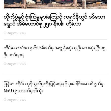
တိုက်ပွဲနှင့် ဗုံးကြဲမှုများကြောင့် ကရင်နီတွင် စစ်ဘေး
ရှောင် အိမ်ထောင်စု ၂၅၀ နီးပါး တိုးလာ
August 7, 2026
ထိုင်းစာသင်ကျောင်း ပစ်ခတ်မှု အနည်းဆုံး ၇ ဦး သေဆုံး ပြီး၁၅
ဦး ဒဏ်ရာရ
August 7, 2026
မြန်မာ-ထိုင်း ကုန်သွယ်မှုတိုးမြှင့်ရေးနှင့် ပူးပေါင်းဆောင်ရွက်မှု
MoU များ လက်မှတ်ထိုး
August 7, 2026