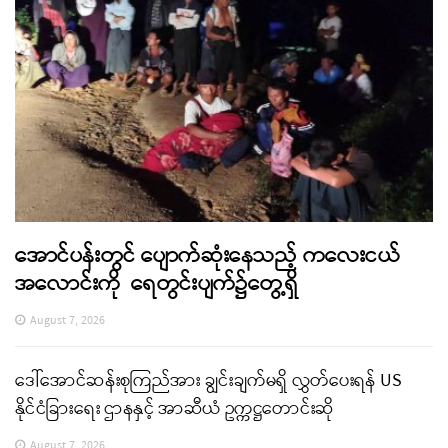
အောင်ပန်းတွင် ပျောက်ဆုံးနေသည့် ကလေးငယ်
အလောင်းကို ရေတွင်းပျက်၌တွေ့ရှိ
August 7, 2026
ဒေါ်အောင်ဆန်းစုကြည်အား ချွင်းချက်မရှိ လွှတ်ပေးရန် US
နိုင်ငံခြားရေး ဌာနနှင့် အာဆီယံ ဥက္ကဋ္ဌတောင်းဆို
August 7, 2026