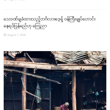
သေဒဏ်ချခံထားသည့်ဘင်္ဂလားဒေ့ရှ် ဝန်ကြီးချုပ်ဟောင်း
နေရပ်ပြန်မည်ဟု ကြေညာ
August 7, 2026