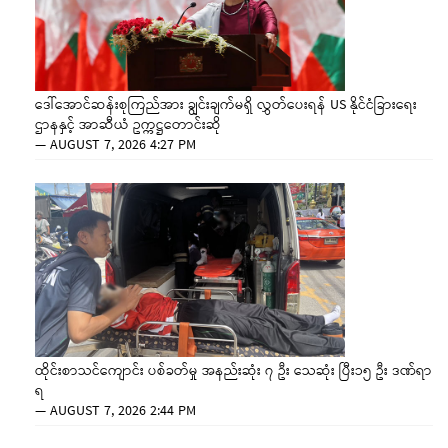
ဒေါ်အောင်ဆန်းစုကြည်အား ချွင်းချက်မရှိ လွှတ်ပေးရန် US နိုင်ငံခြားရေး
ဌာနနှင့် အာဆီယံ ဥက္ကဋ္ဌတောင်းဆို
—
AUGUST 7, 2026 4:27 PM
ထိုင်းစာသင်ကျောင်း ပစ်ခတ်မှု အနည်းဆုံး ၇ ဦး သေဆုံး ပြီး၁၅ ဦး ဒဏ်ရာ
ရ
—
AUGUST 7, 2026 2:44 PM