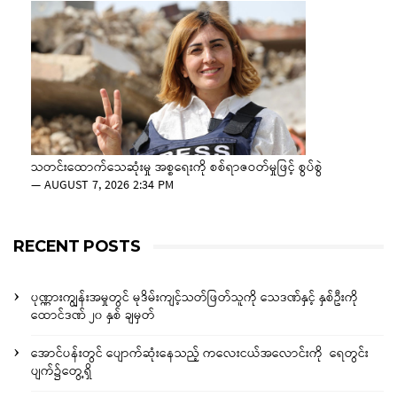
သတင်းထောက်သေဆုံးမှု အစ္စရေးကို စစ်ရာဇဝတ်မှုဖြင့် စွပ်စွဲ
—
AUGUST 7, 2026 2:34 PM
RECENT POSTS
ပုဏ္ဏားကျွန်းအမှုတွင် မုဒိမ်းကျင့်သတ်ဖြတ်သူကို သေဒဏ်နှင့် နှစ်ဦးကို
ထောင်ဒဏ် ၂၀ နှစ် ချမှတ်
အောင်ပန်းတွင် ပျောက်ဆုံးနေသည့် ကလေးငယ်အလောင်းကို ရေတွင်း
ပျက်၌တွေ့ရှိ