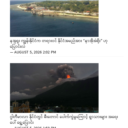
နအူရူး ကျွန်းနိုင်ငံက တရားဝင် နိုင်ငံအမည်အား “နာအိုအဲရိုး” ဟု
ပြောင်းလဲ
—
AUGUST 5, 2026 2:02 PM
ဂွါတီမာလာ နိုင်ငံတွင် မီးတောင် ပေါက်ကွဲမှုကြောင့် ရွာသားများ အရေး
ပေါ် ရွှေ့ပြောင်း