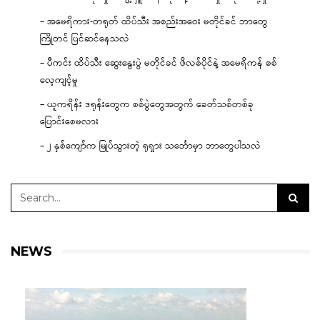
– အမေရိကား-တရုတ် ထိပ်သီး အစည်းအဝေး မတိုင်ခင် ဘာတွေ
ကြိုတင် ပြင်ဆင်နေသလဲ
– ပီကင်း ထိပ်သီး ဆွေးနွေးပွဲ မတိုင်ခင် ဖိလစ်ပိုင်နဲ့ အမေရိကန် စစ်
လေ့ကျင့်မှု
– ယူကရိန်း ဒရုန်းတွေက စစ်ပွဲတွေအတွက် ခေတ်သစ်တစ်ခု
ပြောင်းစေမလား
– ၂ နှစ်ကျော်က မြုပ်သွားတဲ့ ရုရှား သင်္ဘောမှာ ဘာတွေပါသလဲ
NEWS