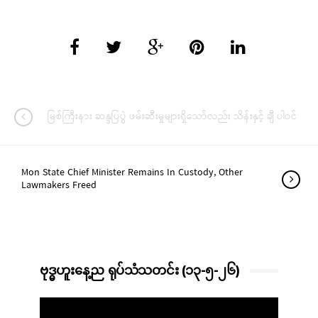
မြစ်ကြီးနား ဆန္ဒပြပွဲ ဖမ်းဆီးမှုများရှိသော်လည်း သိန်းနှင့် ချီ ပါဝင်
Mon State Chief Minister Remains In Custody, Other
Lawmakers Freed
ဗုဒ္ဓဟူးနေ့ည ရုပ်သံသတင်း (၁၃-၅-၂၆)