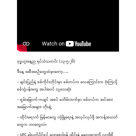
ဗုဒ္ဓဟူးနေ့ည ရုပ်သံသတင်း (၁၃-၅-၂၆)
ဒီနေ့ အစီအစဉ်တွေထဲမှာတော့…..
– ချင်းပြည်နဲ့ စစ်ကိုင်းတိုင်းမှာ စစ်တပ်က လေကြောင်းက ဗုံးကြဲလို့
စစ်သုံ့ပန်းတွေ အပါအဝင် လူသေဆုံး
– ရှမ်းမြောက်-ကချင် အစပ် မဘိမ်းဘက်မှာ စစ်တပ်က အင်အား
အမြောက်အများ တိုးချဲ့
– ထိုင်းရောက် မြန်မာတွေ လုံခြုံရေးနဲ့ အလုပ်လုပ်ဖို့ အကန့်အသတ်
တွေက ဘာတွေလဲ။
– UFC ခါးပတ်ပိုင်ရှင် ဂျော့ရှူဝါဗန် ထိုင်းနဲ့ မလေးရှားကို လာဖို့ရှိ