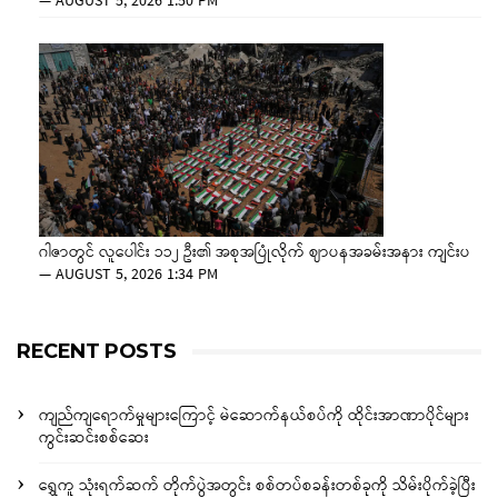
—
AUGUST 5, 2026 1:50 PM
ဂါဇာတွင် လူပေါင်း ၁၁၂ ဦး၏ အစုအပြုံလိုက် ဈာပနအခမ်းအနား ကျင်းပ
—
AUGUST 5, 2026 1:34 PM
RECENT POSTS
ကျည်ကျရောက်မှုများကြောင့် မဲဆောက်နယ်စပ်ကို ထိုင်းအာဏာပိုင်များ
ကွင်းဆင်းစစ်ဆေး
ရွှေကူ သုံးရက်ဆက် တိုက်ပွဲအတွင်း စစ်တပ်စခန်းတစ်ခုကို သိမ်းပိုက်ခဲ့ပြီး