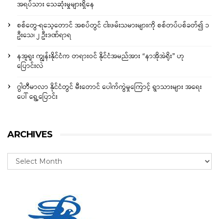
အရပ်သား သေဆုံးမှုများရှိနေ
စစ်တွေ-ရသေ့တောင် အစပ်တွင် ငါးဖမ်းသမားများကို စစ်တပ်ပစ်ခတ်၍ ၁
ဦးသေ၊ ၂ ဦးဒဏ်ရာရ
နအူရူး ကျွန်းနိုင်ငံက တရားဝင် နိုင်ငံအမည်အား “နာအိုအဲရိုး” ဟု
ပြောင်းလဲ
ဂွါတီမာလာ နိုင်ငံတွင် မီးတောင် ပေါက်ကွဲမှုကြောင့် ရွာသားများ အရေး
ပေါ် ရွှေ့ပြောင်း
ARCHIVES