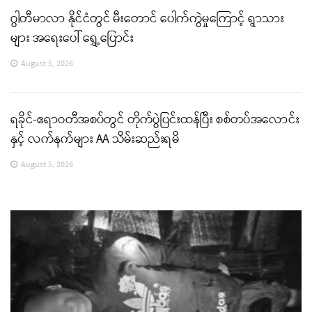
ဂွါတီမာလာ နိုင်ငံတွင် မီးတောင် ပေါက်ကွဲမှုကြောင့် ရွာသား
များ အရေးပေါ် ရွှေ့ပြောင်း
August 5, 2026
ရခိုင်-ဧရာဝတီအစပ်တွင် တိုက်ပွဲပြင်းထန်ပြီး စစ်တပ်အလောင်း
နှင့် လက်နက်များ AA သိမ်းဆည်းရမိ
August 5, 2026