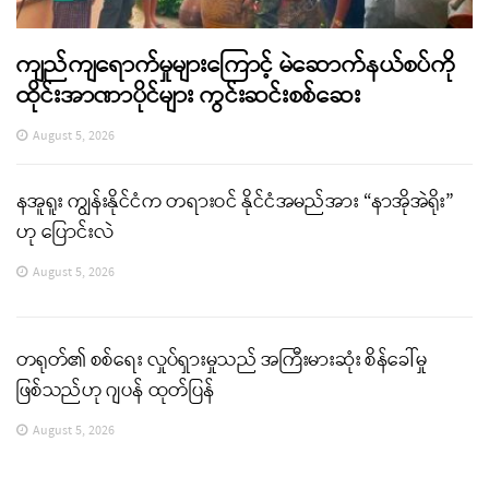
ကျည်ကျရောက်မှုများကြောင့် မဲဆောက်နယ်စပ်ကို
ထိုင်းအာဏာပိုင်များ ကွင်းဆင်းစစ်ဆေး
August 5, 2026
နအူရူး ကျွန်းနိုင်ငံက တရားဝင် နိုင်ငံအမည်အား “နာအိုအဲရိုး”
ဟု ပြောင်းလဲ
August 5, 2026
တရုတ်၏ စစ်ရေး လှုပ်ရှားမှုသည် အကြီးမားဆုံး စိန်ခေါ်မှု
ဖြစ်သည်ဟု ဂျပန် ထုတ်ပြန်
August 5, 2026