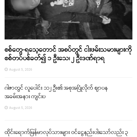
စစ်တွေ-ရသေ့တောင် အစပ်တွင် ငါးဖမ်းသမားများကို
စစ်တပ်ပစ်ခတ်၍ ၁ ဦးသေ၊ ၂ ဦးဒဏ်ရာရ
August 5, 2026
ဂါဇာတွင် လူပေါင်း ၁၁၂ ဦး၏ အစုအပြုံလိုက် ဈာပန
အခမ်းအနား ကျင်းပ
August 5, 2026
ထိုင်းရောက်မြန်မာလုပ်သားများ ဝင်ငွေနည်းပါးသော်လည်း ၃