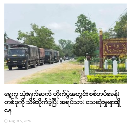
ရွှေကူ သုံးရက်ဆက် တိုက်ပွဲအတွင်း စစ်တပ်စခန်း
တစ်ခုကို သိမ်းပိုက်ခဲ့ပြီး အရပ်သား သေဆုံးမှုများရှိ
နေ
August 5, 2026