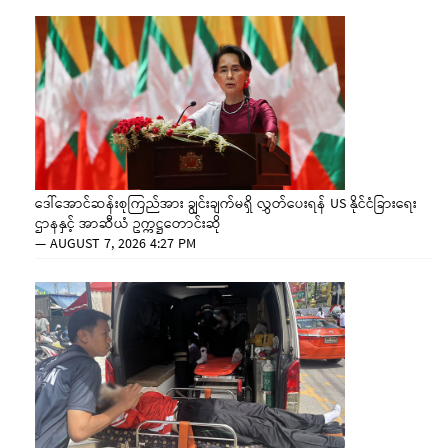
ဒေါ်အောင်ဆန်းစုကြည်အား ချွင်းချက်မရှိ လွှတ်ပေးရန် US နိုင်ငံခြားရေး
ဌာနနှင့် အာဆီယံ ဥက္ကဋ္ဌတောင်းဆို
—
AUGUST 7, 2026 4:27 PM