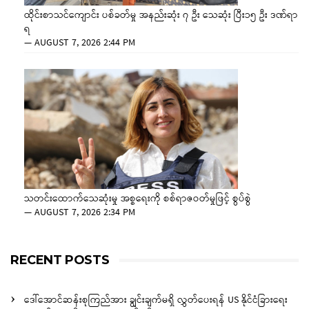
ထိုင်းစာသင်ကျောင်း ပစ်ခတ်မှု အနည်းဆုံး ၇ ဦး သေဆုံး ပြီး၁၅ ဦး ဒဏ်ရာ
ရ
—
AUGUST 7, 2026 2:44 PM
သတင်းထောက်သေဆုံးမှု အစ္စရေးကို စစ်ရာဇဝတ်မှုဖြင့် စွပ်စွဲ
—
AUGUST 7, 2026 2:34 PM
RECENT POSTS
ဒေါ်အောင်ဆန်းစုကြည်အား ချွင်းချက်မရှိ လွှတ်ပေးရန် US နိုင်ငံခြားရေး