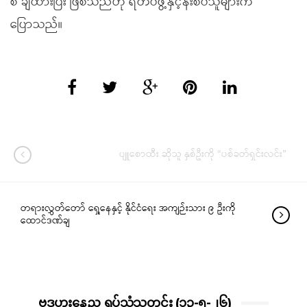
စီ ချထားပြီး ဖြစ်သည်ဟု ရဲတပ်ဖွဲ့နှင့်နီးစပ်သူများက
ပြောသည်။
ပျူစောထီး ဆိုသူ နှစ်ဦးကို “ပစ်ခတ်ရှင်းလင်း”
တရားလွှတ်တော် ရှေ့နေနှင့် နိုင်ငံ‌ရေး အကျဉ်းသား ၉ ဦးကို
ထောင်ဒဏ်ချ
ဗုဒ္ဓဟူးနေ့ည ရုပ်သံသတင်း (၁၃-၅-၂၆)