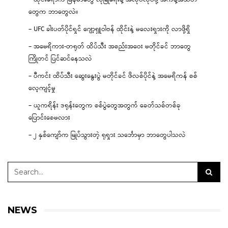
တွေက ဘာတွေလဲ။
– UFC ခါးပတ်ပိုင်ရှင် ဂျော့ရှူဝါဗန် ထိုင်းနဲ့ မလေးရှားကို လာဖို့ရှိ
– အမေရိကား-တရုတ် ထိပ်သီး အစည်းအဝေး မတိုင်ခင် ဘာတွေ
ကြိုတင် ပြင်ဆင်နေသလဲ
– ပီကင်း ထိပ်သီး ဆွေးနွေးပွဲ မတိုင်ခင် ဖိလစ်ပိုင်နဲ့ အမေရိကန် စစ်
လေ့ကျင့်မှု
– ယူကရိန်း ဒရုန်းတွေက စစ်ပွဲတွေအတွက် ခေတ်သစ်တစ်ခု
ပြောင်းစေမလား
– ၂ နှစ်ကျော်က မြုပ်သွားတဲ့ ရုရှား သင်္ဘောမှာ ဘာတွေပါသလဲ
NEWS