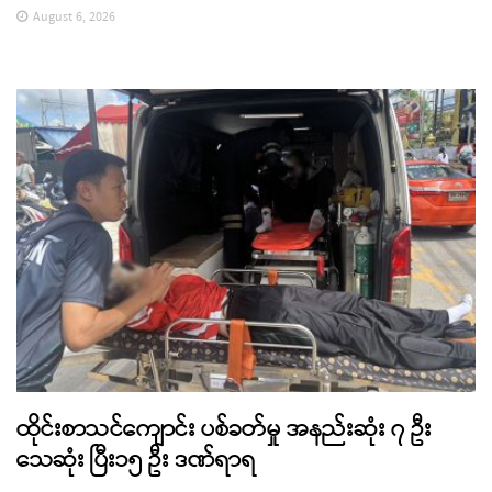
August 6, 2026
ထိုင်းစာသင်ကျောင်း ပစ်ခတ်မှု အနည်းဆုံး ၇ ဦး
သေဆုံး ပြီး၁၅ ဦး ဒဏ်ရာရ