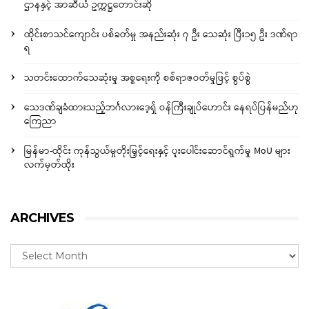
ဌာနနှင့် အာဆီယံ ဥက္ကဋ္ဌတောင်းဆို
ထိုင်းစာသင်ကျောင်း ပစ်ခတ်မှု အနည်းဆုံး ၇ ဦး သေဆုံး ပြီး၁၅ ဦး ဒဏ်ရာ
ရ
သတင်းထောက်သေဆုံးမှု အစ္စရေးကို စစ်ရာဇဝတ်မှုဖြင့် စွပ်စွဲ
သေဒဏ်ချခံထားသည့်ဘင်္ဂလားဒေ့ရှ် ဝန်ကြီးချုပ်ဟောင်း နေရပ်ပြန်မည်ဟု
ကြေညာ
မြန်မာ-ထိုင်း ကုန်သွယ်မှုတိုးမြှင့်ရေးနှင့် ပူးပေါင်းဆောင်ရွက်မှု MoU များ
လက်မှတ်ထိုး
ARCHIVES