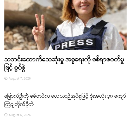
သတင်းထောက်သေဆုံးမှု အစ္စရေးကို စစ်ရာဇဝတ်မှု
ဖြင့် စွပ်စွဲ
August 7, 2026
မြောက်ဦးကို စစ်တပ်က လေယာဉ်အုပ်စုဖြင့် ဗုံးအလုံး ၃၀ ကျော်
ကြဲချတိုက်ခိုက်
August 6, 2026