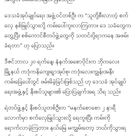
ဒေသခံအုပ်ချုပ်ရေး အဖွဲ့ဝင်တစ်ဦး က “သူတို့စီးလာတဲ့ စက်
လှေ နစ်မြုပ်သွားလို့ ကမ်းပေါ်ကူးလာကြတာ။ ဒေ သခံတွေက
တွေ့ပြီး စစ်ကောင်စီတပ်ဖွဲ့တွေကို သတင်းပို့ရာကနေ အဖမ်း
ခံရတာ” ဟု ပြောသည်။
ဒီဇင်ဘာလ ၂၀ ရက်နေ့၊ နံနက်အစောပိုင်းက ဘိုကလေး
မြို့နယ် ကဒုံကနိကျေးရွာအုပ်စု၊ ကဒုံးလေးကျွန်းအနီး
ကမ်းခြေပေါ်တွင် ဖမ်းမိခဲ့ခြင်းဖြစ်သည် ဟု ဒေသခံ အုပ်ချုပ်
ရေးအဖွဲ့နှင့် နီးစပ်သူများ၏ ပြောပြချက်အရ သိရ သည်။
ရဲတပ်ဖွဲ့နှင့် နီးစပ်သူတစ်ဦးက “မနက်စောစော ၂ နာရီ
လောက်မှာ စက်လှေမြုပ်သွားလို့ ရေကူးပြီး ကမ်းကို
ရောက်လာခဲ့ကြတာ။ နယ်မြေ မကျွမ်းတော့ ဘယ်ကိုသွားရ