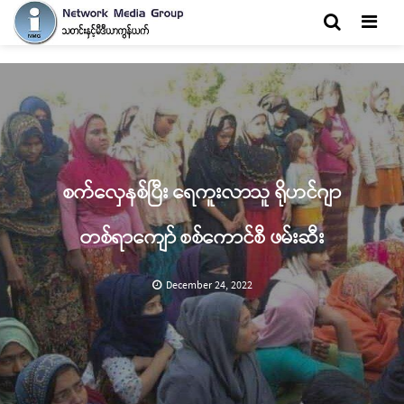
Men
စက်လှေနစ်ပြီး ရေကူးလာသူ ရိုဟင်ဂျာ
တစ်ရာကျော် စစ်ကောင်စီ ဖမ်းဆီး
December 24, 2022