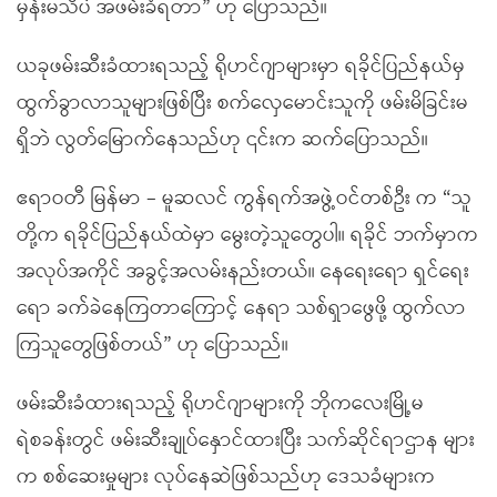
မှန်းမသိပဲ အဖမ်းခံရတာ” ဟု ပြောသည်။
ယခုဖမ်းဆီးခံထားရသည့် ရိုဟင်ဂျာများမှာ ရခိုင်ပြည်နယ်မှ
ထွက်ခွာလာသူများဖြစ်ပြီး စက်လှေမောင်းသူကို ဖမ်းမိခြင်းမ
ရှိဘဲ လွတ်မြောက်နေသည်ဟု ၎င်းက ဆက်ပြောသည်။
ဧရာဝတီ မြန်မာ – မူဆလင် ကွန်ရက်အဖွဲ့ဝင်တစ်ဦး က “သူ
တို့က ရခိုင်ပြည်နယ်ထဲမှာ မွေးတဲ့သူတွေပါ။ ရခိုင် ဘက်မှာက
အလုပ်အကိုင် အခွင့်အလမ်းနည်းတယ်။ နေရေးရော ရှင်ရေး
ရော ခက်ခဲနေကြတာကြောင့် နေရာ သစ်ရှာဖွေဖို့ ထွက်လာ
ကြသူတွေဖြစ်တယ်” ဟု ပြောသည်။
ဖမ်းဆီးခံထားရသည့် ရိုဟင်ဂျာများကို ဘိုကလေးမြို့မ
ရဲစခန်းတွင် ဖမ်းဆီးချုပ်နှောင်ထားပြီး သက်ဆိုင်ရာဌာန များ
က စစ်ဆေးမှုများ လုပ်နေဆဲဖြစ်သည်ဟု ဒေသခံများက