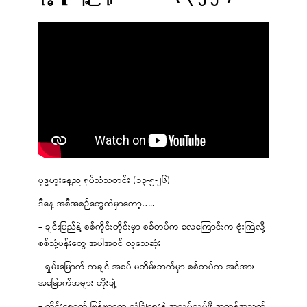
ဗုဒ္ဓဟူးနေ့ည ရုပ်သံသတင်း (၁၃-၅-၂၆)
ဒီနေ့ အစီအစဉ်တွေထဲမှာတော့…..
– ချင်းပြည်နဲ့ စစ်ကိုင်းတိုင်းမှာ စစ်တပ်က လေကြောင်းက ဗုံးကြဲလို့
စစ်သုံ့ပန်းတွေ အပါအဝင် လူသေဆုံး
– ရှမ်းမြောက်-ကချင် အစပ် မဘိမ်းဘက်မှာ စစ်တပ်က အင်အား
အမြောက်အများ တိုးချဲ့
– ထိုင်းရောက် မြန်မာတွေ လုံခြုံရေးနဲ့ အလုပ်လုပ်ဖို့ အကန့်အသတ်