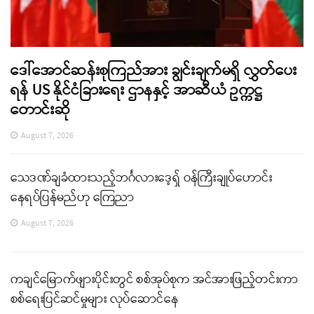
ဒေါ်အောင်ဆန်းစုကြည်အား ချွင်းချက်မရှိ လွှတ်ပေး
ရန် US နိုင်ငံခြားရေး ဌာနနှင့် အာဆီယံ ဥက္ကဋ္ဌ
တောင်းဆို
August 7, 2026
သေဒဏ်ချခံထားသည့်ဘင်္ဂလားဒေ့ရှ် ဝန်ကြီးချုပ်ဟောင်း
နေရပ်ပြန်မည်ဟု ကြေညာ
August 7, 2026
ကချင်မြောက်ဖျားပိုင်းတွင် စစ်အုပ်စုက အင်အားဖြည့်တင်းကာ
စစ်ရေးပြင်ဆင်မှုများ လုပ်ဆောင်နေ