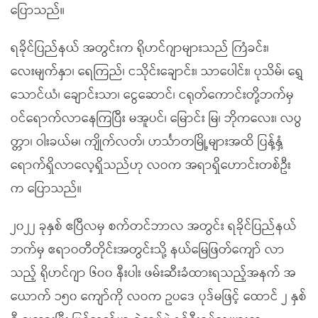
ပြောသည်။
ရခိုင်ပြည်နယ် အတွင်းက ရိုဟင်ဂျာများသည် ကြံခင်း၊
လေးမျက်နှာ၊ ရေကြည်၊ ငသိုင်းချောင်း၊ သာပေါင်း၊ ပုသိမ်၊ ရွှေ
သောင်ယံ၊ ချောင်းသာ၊ ငွေဆောင်၊ ငရုတ်ကောင်းတို့ဘက်မှ
ဝင်ရောက်လာနေကြပြီး မအူပင်၊ မြောင်း မြ၊ ဘိုကလေး၊ လပွ
တ္တာ၊ ဝါးခယ်မ၊ ကျိုက်လတ်၊ ဟင်္သာတမြို့များအထိ ပြန့်နှံ့
ရောက်ရှိလာလေ့ရှိသည်ဟု လဝက အရာရှိဟောင်းတစ်ဦး
က ပြောသည်။
၂၀၂၂ ခုနှစ် ဧပြီလမှ စက်တင်ဘာလ အတွင်း ရခိုင်ပြည်နယ်
ဘက်မှ ဧရာဝတီတိုင်းအတွင်းသို့ နယ်မြေဖြတ်ကျော် လာ
သည့် ရိုဟင်ဂျာ ၆၀၀ နီးပါး ဖမ်းဆီးခံထားရသည့်အနက် အ
ယောက် ၁၅၀ ကျော်ကို လဝက ဥပဒေ ပုဒ်မဖြင့် ထောင် ၂ နှစ်