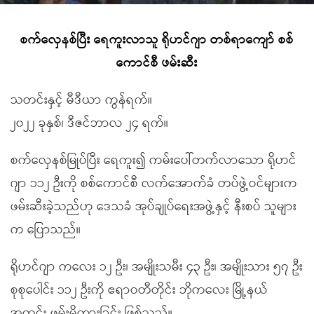
စက်လှေနစ်ပြီး ရေကူးလာသူ ရိုဟင်ဂျာ တစ်ရာကျော် စစ်
ကောင်စီ ဖမ်းဆီး
သတင်းနှင့် မီဒီယာ ကွန်ရက်။
၂၀၂၂ ခုနှစ်၊ ဒီဇင်ဘာလ ၂၄ ရက်။
စက်လှေနစ်မြုပ်ပြီး ရေကူး၍ ကမ်းပေါ်တက်လာသော ရိုဟင်
ဂျာ ၁၁၂ ဦးကို စစ်ကောင်စီ လက်အောက်ခံ တပ်ဖွဲ့ဝင်များက
ဖမ်းဆီးခဲ့သည်ဟု ဒေသခံ အုပ်ချုပ်ရေးအဖွဲ့နှင့် နီးစပ် သူများ
က ပြောသည်။
ရိုဟင်ဂျာ ကလေး ၁၂ ဦး၊ အမျိုးသမီး ၄၃ ဦး၊ အမျိုးသား ၅၇ ဦး
စုစုပေါင်း ၁၁၂ ဦးကို ဧရာဝတီတိုင်း ဘိုကလေး မြို့နယ်
အတွင်း ဖမ်းမိထားခြင်း ဖြစ်သည်။