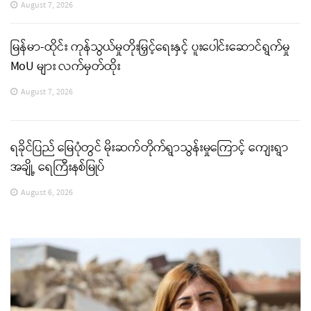
August 7, 2026
မြန်မာ-ထိုင်း ကုန်သွယ်မှုတိုးမြှင့်ရေးနှင့် ပူးပေါင်းဆောင်ရွက်မှု
MoU များ လက်မှတ်ထိုး
August 7, 2026
ရခိုင်ပြည် မြေပုံတွင် မိုးဆက်တိုက်ရွာသွန်းမှုကြောင့် ကျေးရွာ
အချို့ ရေကြီးနစ်မြုပ်
August 6, 2026