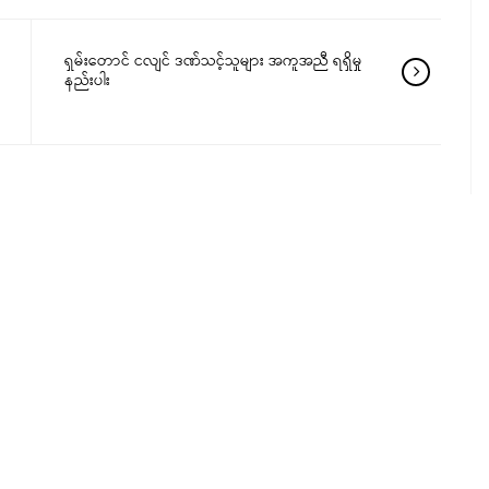
ရှမ်းတောင် ငလျင် ဒဏ်သင့်သူများ အကူအညီ ရရှိမှု
နည်းပါး