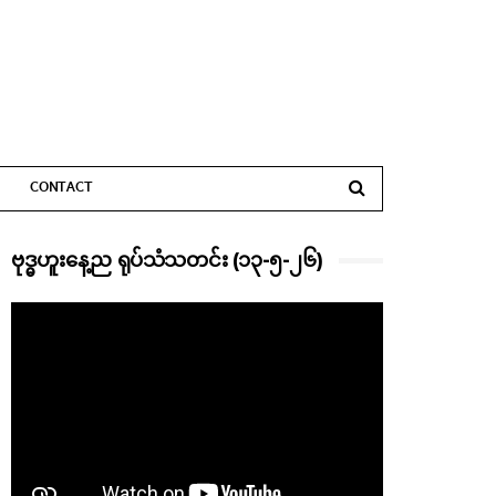
CONTACT
ဗုဒ္ဓဟူးနေ့ည ရုပ်သံသတင်း (၁၃-၅-၂၆)