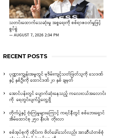
သတင်းထောက်သေဆုံးမှု အစ္စရေးကို စစ်ရာဇဝတ်မှုဖြင့်
စွပ်စွဲ
—
AUGUST 7, 2026 2:34 PM
RECENT POSTS
ပုဏ္ဏားကျွန်းအမှုတွင် မုဒိမ်းကျင့်သတ်ဖြတ်သူကို သေဒဏ်
နှင့် နှစ်ဦးကို ထောင်ဒဏ် ၂၀ နှစ် ချမှတ်
အောင်ပန်းတွင် ပျောက်ဆုံးနေသည့် ကလေးငယ်အလောင်း
ကို ရေတွင်းပျက်၌တွေ့ရှိ
တိုက်ပွဲနှင့် ဗုံးကြဲမှုများကြောင့် ကရင်နီတွင် စစ်ဘေးရှောင်
အိမ်ထောင်စု ၂၅၀ နီးပါး တိုးလာ
စစ်အုပ်စုကို ထိုင်းက ဖိတ်ခေါ်သော်လည်း အာဆီယံတစ်စုံ