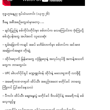
ဗုဒ္ဓဟူးနေ့ည ရုပ်သံသတင်း (၁၃-၅-၂၆)
ဒီနေ့ အစီအစဉ်တွေထဲမှာတော့…..
– ချင်းပြည်နဲ့ စစ်ကိုင်းတိုင်းမှာ စစ်တပ်က လေကြောင်းက ဗုံးကြဲလို့
စစ်သုံ့ပန်းတွေ အပါအဝင် လူသေဆုံး
– ရှမ်းမြောက်-ကချင် အစပ် မဘိမ်းဘက်မှာ စစ်တပ်က အင်အား
အမြောက်အများ တိုးချဲ့
– ထိုင်းရောက် မြန်မာတွေ လုံခြုံရေးနဲ့ အလုပ်လုပ်ဖို့ အကန့်အသတ်
တွေက ဘာတွေလဲ။
– UFC ခါးပတ်ပိုင်ရှင် ဂျော့ရှူဝါဗန် ထိုင်းနဲ့ မလေးရှားကို လာဖို့ရှိ
– အမေရိကား-တရုတ် ထိပ်သီး အစည်းအဝေး မတိုင်ခင် ဘာတွေ
ကြိုတင် ပြင်ဆင်နေသလဲ
– ပီကင်း ထိပ်သီး ဆွေးနွေးပွဲ မတိုင်ခင် ဖိလစ်ပိုင်နဲ့ အမေရိကန် စစ်
လေ့ကျင့်မှု