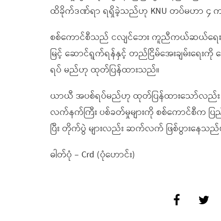
ထိခိုက်ဒဏ်ရာ ရရှိခဲ့သည်ဟု KNU တပ်မဟာ ၄ 
စစ်ကောင်စီသည် ငလျင်ဘေး ကူညီကယ်ဆယ်ရေးနှင့်
မြင့် ဆောင်ရွက်ရန်နှင့် တည်ငြိမ်အေးချမ်းရေးကို
ရပ် မည်ဟု ထုတ်ပြန်ထားသည်။
ယာယီ အပစ်ရပ်မည်ဟု ထုတ်ပြန်ထားသော်လည်း လေကြောင်
လက်နက်ကြီး ပစ်ခတ်မှုများကို စစ်ကောင်စီက ပြည်န
ပြီး တိုက်ပွဲ များလည်း ဆက်လက် ဖြစ်ပွားနေသ
ဓါတ်ပုံ – Crd (ပုံဟောင်း)