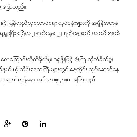
က ပြောသည်။
 ပြန်လည်ထူထောင်ရေး လုပ်ငန်းများကို အရှိန်အဟုန်
 ရှေ့ရှူးပြီး ဧပြီလ ၂ ရက်နေ့မှ ၂၂ ရက်နေ့အထိ ယာယီ အပစ်
းတိုက်ခိုက်မှု၊ ဒရုန်းဖြင့် ဗုံးကြဲ တိုက်ခိုက်မှု၊
ယ်နှင့် တိုင်းဒေသကြီးများတွင် နေ့တိုင်း လုပ်ဆောင်နေ
ည်ဟု တော်လှန်ရေး အင်အားစုများက ပြောသည်။