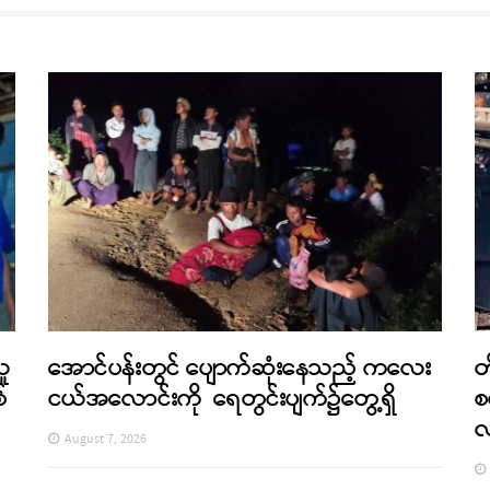
သူ
အောင်ပန်းတွင် ပျောက်ဆုံးနေသည့် ကလေး
တ
်
ငယ်အလောင်းကို ရေတွင်းပျက်၌တွေ့ရှိ
စ
August 7, 2026