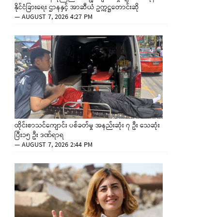
နိုင်ငံခြားရေး ဌာနနှင့် အာဆီယံ ဥက္ကဋ္ဌတောင်းဆို
—
AUGUST 7, 2026 4:27 PM
ထိုင်းစာသင်ကျောင်း ပစ်ခတ်မှု အနည်းဆုံး ၇ ဦး သေဆုံး
ပြီး၁၅ ဦး ဒဏ်ရာရ
—
AUGUST 7, 2026 2:44 PM