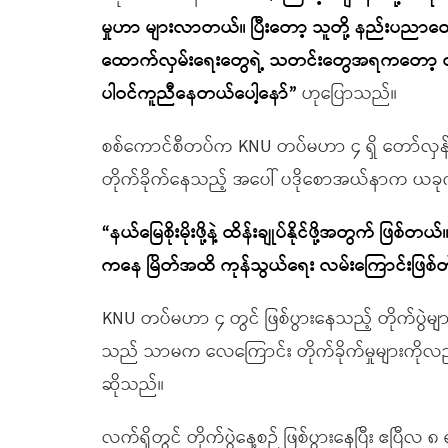
မှုဟာ များလာတယ်။ ပြီးတော့ သူတို့ နည်းပညာ
ထောက်လှမ်းရေးတွေရဲ့ သတင်းတွေအရကတော့ တ
ပါဝင်ကူညီနေတယ်ပေါ့နော်
”
ဟုပြောသည်။
စစ်ကောင်စီတပ်က KNU တပ်မဟာ ၄ ရှိ တော်လှန်ရေး တ
တိုက်ခိုက်နေသည့် အပေါ် ပဒိုစောအယ်နာက ယခုကဲ
“
နယ်မြေစိုးမိုးဖို့နဲ့ ထိန်းချုပ်နိုင်ဖို့အတွက်
ကနေ မြိတ်အထိ ကုန်သွယ်ရေး လမ်းကြောင်းဖြစ်တဲ
KNU တပ်မဟာ ၄ တွင် ဖြစ်ပွားနေသည့် တိုက်ပွဲများ
သည် သာမက လေကြောင်း တိုက်ခိုက်မှုများကိ
ဆိုသည်။
လက်ရှိတွင် တိုက်ပွဲနေ့စဉ် ဖြစ်ပွားနေပြီး ဧပြီလ 