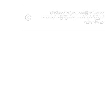
ချင်းညီနောင် အဖွဲ့က ဖလမ်းမြို့သိမ်းပြီး စစ်
အာဏာရှင် အမြစ်ပြတ်ရေး ဆက်လက်တိုက်ပွဲဝင်
မည်ဟု ကြေညာ