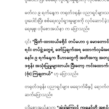
ပူးပေါင်း ပြီး စစ်ရေး လှုပ်ရှားမှုများကို လ
မတ်လ ၉ ရက်နေ့က တရုတ်ဒရုန်း ပညာရှင်များသည် 
ပူးပေါင်းပြီး စစ်ရေးလှုပ်ရှားမှုများကို လုပ်ဆေ
ရေးမှူး ပဒိုစောအယ်နာ က ပြောသည်။
၎င်း
“
မြိတ်-ထားဝယ်ခရိုင် တပ်မဟာ ၄ မောတောင်လမ်း
ရင်း တပ်ဖွဲ့တွေရဲ့ ဖော်ပြချက်အရ ထောက်လှမ
နော်။ ၉ ရက်နေ့က ဒီဟာတွေကို အတိအကျ အတည်ပ
ဒရုန်း အသုံးပြုမှုများတယ်။ ပြီးတော့ ကင်းထောက်
(ဗုံး) ကြဲချတယ်
”
ဟု ပြောသည်။
တရုတ်ဒရုန်း ပညာရှင်များ မရောက်မီနှင့် ရောက
ဆက်ပြောသည်။
ပဒိုစောအယ်နာက
“
အဲဒါကြောင့် ကျနော်တို့ အရင်က