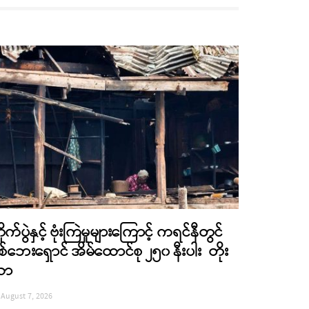
ိုက်ပွဲနှင့် ဗုံးကြဲမှုများကြောင့် ကရင်နီတွင်
စ်ဘေးရှောင် အိမ်ထောင်စု ၂၅၀ နီးပါး တိုး
လာ
August 7, 2026