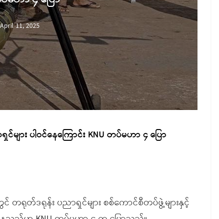
April 11, 2025
ညာရှင်များ ပါဝင်နေကြောင်း KNU တပ်မဟာ ၄ ပြော
တရုတ်ဒရုန်း ပညာရှင်များ စစ်ကောင်စီတပ်ဖွဲ့များနှင့်