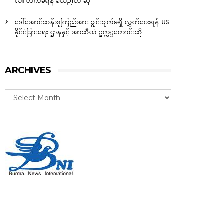
လုံး လက်ခံရန် ခဲယဉ်းဟု ဆို
ဒေါ်အောင်ဆန်းစုကြည်အား ချွင်းချက်မရှိ လွှတ်ပေးရန် US
နိုင်ငံခြားရေး ဌာနနှင့် အာဆီယံ ဥက္ကဋ္ဌတောင်းဆို
ARCHIVES