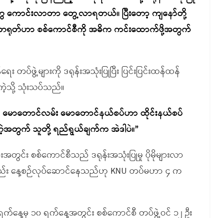
တွေ ကောင်းလာတာ တွေ့လာရတယ်။ ပြီးတော့ ကျနော်တို့
ရုတ်ဟာ စစ်ကောင်စီကို အဓိက ကင်းထောက်ဖို့အတွက်
ပ်ဖွဲ့များကို ဒရုန်းအသုံးပြုပြီး ပြင်းပြင်းထန်ထန်
့သို့ သုံးသပ်သည်။
 ဖြစ်တယ်။ မောတောင်လမ်း မောတောင်နယ်စပ်ဟာ ထိုင်းနယ်စပ်
့အတွက် သူတို့ ရည်ရွယ်ချက်က အဲဒါပဲ။
”
အတွင်း စစ်ကောင်စီသည် ဒရုန်းအသုံးပြုမှု ပိုမိုများလာ
ုလည်း နေ့စဉ်လုပ်ဆောင်နေသည်ဟု KNU တပ်မဟာ ၄ က
၈ ရက်နေ့မှ ၁၀ ရက်နေ့အတွင်း စစ်ကောင်စီ တပ်ဖွဲ့ဝင် ၁၂ ဦး