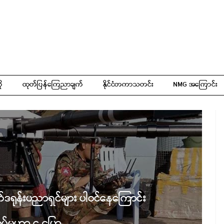
ို
ထုတ်ပြန်ကြေညာချက်
နိုင်ငံတကာသတင်း
NMG အကြောင်း
်ဒရုန်းပညာရှင်များ ပါဝင်နေကြောင်း
ပ်မဟာ ၄ ပြော