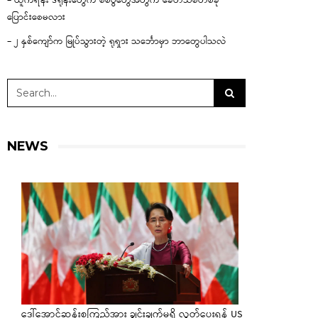
– ယူကရိန်း ဒရုန်းတွေက စစ်ပွဲတွေအတွက် ခေတ်သစ်တစ်ခု
ပြောင်းစေမလား
– ၂ နှစ်ကျော်က မြုပ်သွားတဲ့ ရုရှား သင်္ဘောမှာ ဘာတွေပါသလဲ
NEWS
ဒေါ်အောင်ဆန်းစုကြည်အား ချွင်းချက်မရှိ လွှတ်ပေးရန် US