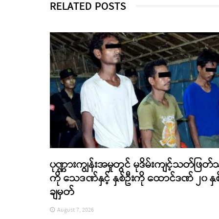
RELATED POSTS
ပုဏ္ဏားကျွန်းအမှုတွင် မုဒိမ်းကျင့်သတ်ဖြတ်
ကို သေဒဏ်နှင့် နှစ်ဦးကို ထောင်ဒဏ် ၂၀ နှစ
ချမှတ်
August 7, 2026