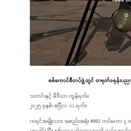
စစ်ကောင်စီတပ်ဖွဲ့တွင် တရုတ်ဒရုန်းပ
သတင်းနှင့် မီဒီယာ ကွန်ရက်။
၂၀၂၅ ခုနှစ်၊ ဧပြီလ ၁၁ ရက်။
ကရင်အမျိုးသား အစည်းအရုံး KNU တပ်မဟာ ၄ တွင် 