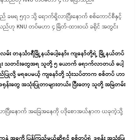
ုပ်ဆောင်နေသည်ဟု KNU တပ်မဟာ ၄ က ပြောသည်။
ခမရ ၅၇၁ သို့ ရောက်ရှိလာပြီးနောက် စစ်ကောင်စီနှင့်
ာင်ခဲ့သည်ဟု KNU တပ်မဟာ ၄ မြိတ်-ထားဝယ် ခရိုင် အတွင်း
 တနင်္သာရီမြို့နယ်ပေါ့နော်။ ကျနော်တို့ရဲ့ မြို့နယ်တပ်
်းရေး သတင်းတွေအရ သူတို့ ၅ ယောက် ရောက်လာတယ် ပေါ့
ြုလို့ မရပေမယ့် ကျနော်တို့ သုံးသပ်တာက စစ်တပ် ဟာ
ဒရုန်းတွေ အသုံးပြုတာများတယ်။ ပြီးတော့ သူတို့ အမြဲတမ်း
်လာပြီးနောက် အခြေအနေကို ပဒိုစောအယ်နာက ယခုကဲ့သို့
နဲ့ အခုကို ပြန်ကြည့်မယ်ဆိုရင် စစ်တပ်ရဲ့ ဒရုန်း အသုံးပြု