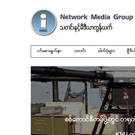
ပင်မစာမျက်နှာ
သတင်း
ဓါတ်ပုံများ
ဗွီဒီယ
စစ်ကောင်စီတပ်ဖွဲ့တွင် တရုတ
KNU တ