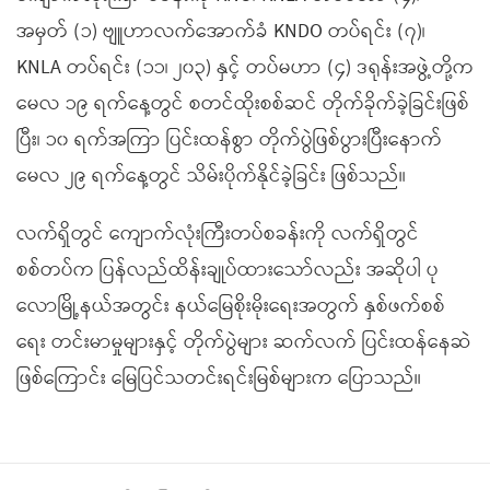
အမှတ် (၁) ဗျူဟာလက်အောက်ခံ KNDO တပ်ရင်း (၇)၊
KNLA တပ်ရင်း (၁၁၊ ၂၀၃) နှင့် တပ်မဟာ (၄) ဒရုန်းအဖွဲ့တို့က
မေလ ၁၉ ရက်နေ့တွင် စတင်ထိုးစစ်ဆင် တိုက်ခိုက်ခဲ့ခြင်းဖြစ်
ပြီး၊ ၁၀ ရက်အကြာ ပြင်းထန်စွာ တိုက်ပွဲဖြစ်ပွားပြီးနောက်
မေလ ၂၉ ရက်နေ့တွင် သိမ်းပိုက်နိုင်ခဲ့ခြင်း ဖြစ်သည်။
လက်ရှိတွင် ကျောက်လုံးကြီးတပ်စခန်းကို လက်ရှိတွင်
စစ်တပ်က ပြန်လည်ထိန်းချုပ်ထားသော်လည်း အဆိုပါ ပု
လောမြို့နယ်အတွင်း နယ်မြေစိုးမိုးရေးအတွက် နှစ်ဖက်စစ်
ရေး တင်းမာမှုများနှင့် တိုက်ပွဲများ ဆက်လက် ပြင်းထန်နေဆဲ
ဖြစ်ကြောင်း မြေပြင်သတင်းရင်းမြစ်များက ပြောသည်။