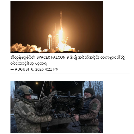
အီလွန်မာ့စ်ခ်၏ SPACEX FALCON 9 ဒုံးပျံ အစိတ်အပိုင်း လကမ္ဘာပေါ်သို့
ဝင်ဆောင့်မိဟု ယူဆရ
—
AUGUST 6, 2026 4:21 PM