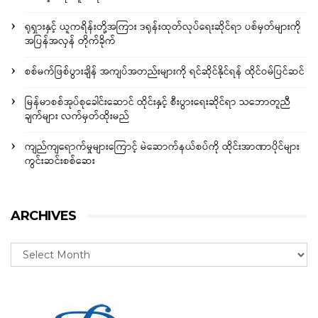
ရုရှားနှင့် ယူကရိန်းတို့အကြား ဒရုန်းထုတ်လုပ်ရေးဆိုင်ရာ ပစ်မှတ်များကို
အပြန်အလှန် တိုက်ခိုက်
စစ်မက်ဖြစ်ပွားချိန် အကျပ်အတည်းများကို ရင်ဆိုင်နိုင်ရန် ထိုင်ဝမ်ပြင်ဆင်
မြန်မာစစ်အုပ်စုခေါင်းဆောင် ထိုင်းနှင့် စီးပွားရေးဆိုင်ရာ သဘောတူညီ
ချက်များ လက်မှတ်ထိုးမည်
ကျည်ကျရောက်မှုများကြောင့် မဲဆောက်နယ်စပ်ကို ထိုင်းအာဏာပိုင်များ
ကွင်းဆင်းစစ်ဆေး
ARCHIVES