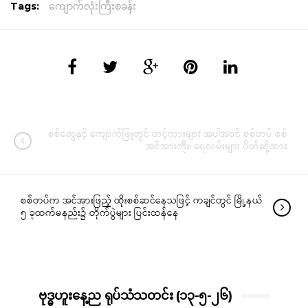
Tags:
ကျောက်လုံးကြီးစခန်း
စစ်တွေနှင့် ကျောက်ဖြူတွင် တင့်ကားများ အပါအဝင် စစ်တပ် စစ်
အင်အားတိုး၊ ရေလမ်းများ ပိတ်ဆို့ထား
စစ်တပ်က အင်အားဖြည့် ထိုးစစ်ဆင်နေသဖြင့် ကချင်တွင် မြို့နယ်
၅ ခုထက်မနည်း၌ တိုက်ပွဲများ ပြင်းထန်နေ
ဗုဒ္ဓဟူးနေ့ည ရုပ်သံသတင်း (၁၃-၅-၂၆)