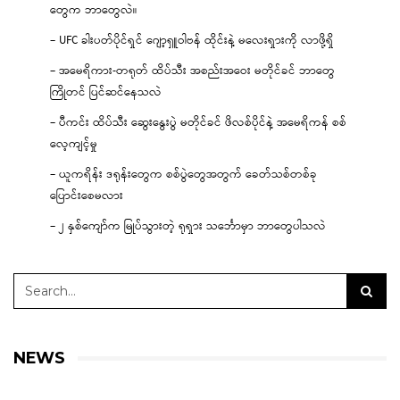
တွေက ဘာတွေလဲ။
– UFC ခါးပတ်ပိုင်ရှင် ဂျော့ရှူဝါဗန် ထိုင်းနဲ့ မလေးရှားကို လာဖို့ရှိ
– အမေရိကား-တရုတ် ထိပ်သီး အစည်းအဝေး မတိုင်ခင် ဘာတွေ
ကြိုတင် ပြင်ဆင်နေသလဲ
– ပီကင်း ထိပ်သီး ဆွေးနွေးပွဲ မတိုင်ခင် ဖိလစ်ပိုင်နဲ့ အမေရိကန် စစ်
လေ့ကျင့်မှု
– ယူကရိန်း ဒရုန်းတွေက စစ်ပွဲတွေအတွက် ခေတ်သစ်တစ်ခု
ပြောင်းစေမလား
– ၂ နှစ်ကျော်က မြုပ်သွားတဲ့ ရုရှား သင်္ဘောမှာ ဘာတွေပါသလဲ
NEWS