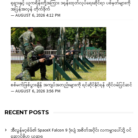
ရုရှားနှင့် ယူကရိန်းတို့အကြား ဒရုန်းထုတ်လုပ်ရေးဆိုင်ရာ ပစ်မှတ်များကို
အပြန်အလှန် တိုက်ခိုက်
—
AUGUST 6, 2026 4:12 PM
စစ်မက်ဖြစ်ပွားချိန် အကျပ်အတည်းများကို ရင်ဆိုင်နိုင်ရန် ထိုင်ဝမ်ပြင်ဆင်
—
AUGUST 6, 2026 3:56 PM
RECENT POSTS
အီလွန်မာ့စ်ခ်၏ SpaceX Falcon 9 ဒုံးပျံ အစိတ်အပိုင်း လကမ္ဘာပေါ်သို့ ဝင်
ဆောင့်မိဟု ယူဆရ