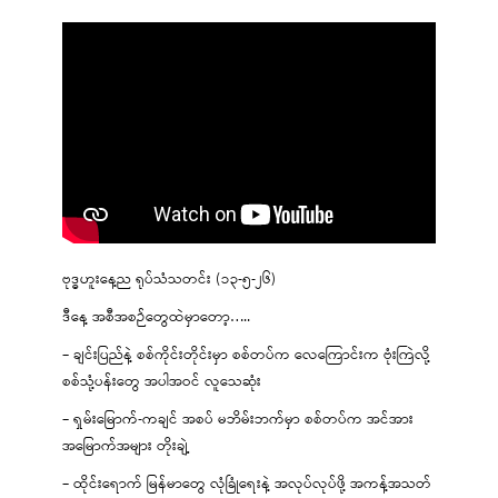
ဗုဒ္ဓဟူးနေ့ည ရုပ်သံသတင်း (၁၃-၅-၂၆)
ဒီနေ့ အစီအစဉ်တွေထဲမှာတော့…..
– ချင်းပြည်နဲ့ စစ်ကိုင်းတိုင်းမှာ စစ်တပ်က လေကြောင်းက ဗုံးကြဲလို့
စစ်သုံ့ပန်းတွေ အပါအဝင် လူသေဆုံး
– ရှမ်းမြောက်-ကချင် အစပ် မဘိမ်းဘက်မှာ စစ်တပ်က အင်အား
အမြောက်အများ တိုးချဲ့
– ထိုင်းရောက် မြန်မာတွေ လုံခြုံရေးနဲ့ အလုပ်လုပ်ဖို့ အကန့်အသတ်