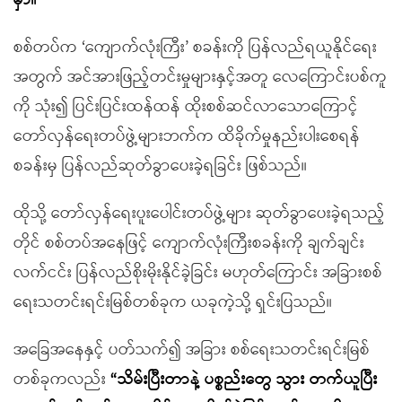
မှာ။
”
စစ်တပ်က ‘ကျောက်လုံးကြီး’ စခန်းကို ပြန်လည်ရယူနိုင်ရေး
အတွက် အင်အားဖြည့်တင်းမှုများနှင့်အတူ လေကြောင်းပစ်ကူ
ကို သုံး၍ ပြင်းပြင်းထန်ထန် ထိုးစစ်ဆင်လာသောကြောင့်
တော်လှန်ရေးတပ်ဖွဲ့များဘက်က ထိခိုက်မှုနည်းပါးစေရန်
စခန်းမှ ပြန်လည်ဆုတ်ခွာပေးခဲ့ရခြင်း ဖြစ်သည်။
ထိုသို့ တော်လှန်ရေးပူးပေါင်းတပ်ဖွဲ့များ ဆုတ်ခွာပေးခဲ့ရသည့်
တိုင် စစ်တပ်အနေဖြင့် ကျောက်လုံးကြီးစခန်းကို ချက်ချင်း
လက်ငင်း ပြန်လည်စိုးမိုးနိုင်ခဲ့ခြင်း မဟုတ်ကြောင်း အခြားစစ်
ရေးသတင်းရင်းမြစ်တစ်ခုက ယခုကဲ့သို့ ရှင်းပြသည်။
အခြေအနေနှင့် ပတ်သက်၍ အခြား စစ်ရေးသတင်းရင်းမြစ်
တစ်ခုကလည်း
“
သိမ်းပြီးတာနဲ့ ပစ္စည်းတွေ သွား တက်ယူပြီး