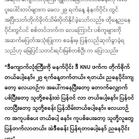
ပူးပေါင်းတပ်များက မေလ ၂၉ ရက်နေ့ နံနက်ပိုင်း တွင်
အပြီးသတ်တိုက်ခိုက်သိမ်းပိုက်နိုင်ခဲ့သော်လည်း၊ ထိုနေ့ညနေ
ပိုင်းတွင်ပင် စစ်တပ်ဘက်က လေကြောင်း ပစ်ကူများကို
အဆက်မပြတ်အသုံးပြုကာ စခန်းမှ ပြန်လည်ဆုတ်ခွာခဲ့ရ
သည်ဟု မြေပြင်သတင်းရင်းမြစ်တစ်ဦး က ပြောသည်။
“
ဒီကျောက်လုံးကြီးကို မနက်ပိုင်း ဒီ
KNU
ဖက်က တိုက်ခိုက်
တယ်ပေါ့နော်။ ၂၉ ရက်နေ့တက်တယ်။ ရတယ်။ ညနေပိုင်းကျ
တော့ လေယာဉ်က အပေါ်ကနေပြီးတော့ တောက်လျှောက်
ပစ်ပြီးတော့ သူတို့စခန်းထဲ ပြန်ဝင် လာ တယ်ပေါ့နော်။ ပြန်ဝင်
လာပြီးတော့ သူတို့စခန်း ပြန်သိမ်းတယ်ပေါ့နော်။ လေယာဉ်
က အကူပစ်ပေး တယ်ပေါ့ နော်။ ကူပစ်ပေးတော့ သူတို့လူတွေ
ပြန်တက်လာတယ်။ အဲဒီစခန်း ပြန်ရတာပေါ့နော် ညနေပိုင်း