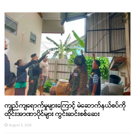
ကျည်ကျရောက်မှုများကြောင့် မဲဆောက်နယ်စပ်ကို
ထိုင်းအာဏာပိုင်များ ကွင်းဆင်းစစ်ဆေး
August 5, 2026