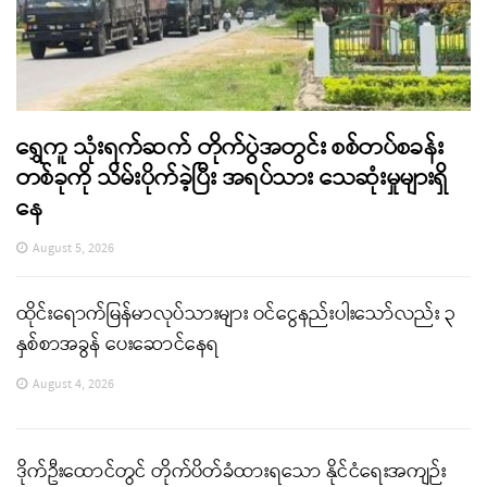
ရွှေကူ သုံးရက်ဆက် တိုက်ပွဲအတွင်း စစ်တပ်စခန်း
တစ်ခုကို သိမ်းပိုက်ခဲ့ပြီး အရပ်သား သေဆုံးမှုများရှိ
နေ
August 5, 2026
ထိုင်းရောက်မြန်မာလုပ်သားများ ဝင်ငွေနည်းပါးသော်လည်း ၃
နှစ်စာအခွန် ပေးဆောင်နေရ
August 4, 2026
ဒိုက်ဦးထောင်တွင် တိုက်ပိတ်ခံထားရသော နိုင်ငံရေးအကျဉ်း