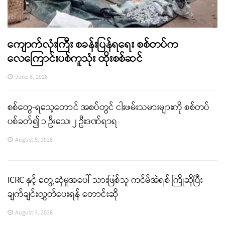
ကျောက်လုံးကြီး စခန်းပြန်ရရေး စစ်တပ်က
လေကြောင်းပစ်ကူသုံး ထိုးစစ်ဆင်
June 6, 2026
စစ်တွေ-ရသေ့တောင် အစပ်တွင် ငါးဖမ်းသမားများကို စစ်တပ်
ပစ်ခတ်၍ ၁ ဦးသေ၊ ၂ ဦးဒဏ်ရာရ
August 5, 2026
ICRC နှင့် တွေ့ဆုံမှုအပေါ် သားဖြစ်သူ ကင်မ်အဲရစ် ကြိုဆိုပြီး
ချက်ချင်းလွှတ်ပေးရန် တောင်းဆို
August 3, 2026