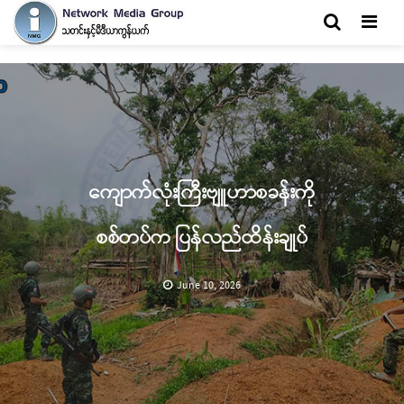
Men
ကျောက်လုံးကြီးဗျူဟာစခန်းကို
စစ်တပ်က ပြန်လည်ထိန်းချုပ်
June 10, 2026