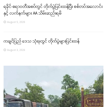
ရခိုင်-ဧရာဝတီအစပ်တွင် တိုက်ပွဲပြင်းထန်ပြီး စစ်တပ်အလောင်း
နှင့် လက်နက်များ AA သိမ်းဆည်းရမိ
August 5, 2026
ကချင်ပြည် ဒေသ သုံးခုတွင် တိုက်ပွဲများပြင်းထန်
August 3, 2026