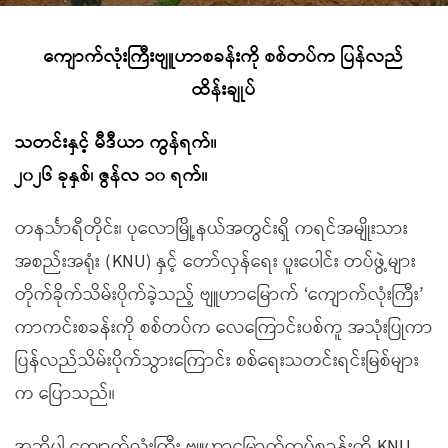
ကျောက်လုံးကြီးဗျူဟာစခန်းကို စစ်တပ်က ပြန်လည်
ထိန်းချုပ်
သတင်းနှင့် မီဒီယာ ကွန်ရက်။
၂၀၂၆ ခုနှစ်၊ ဇွန်လ ၁၀ ရက်။
တနင်္သာရီတိုင်း၊ ပုလောမြို့နယ်အတွင်းရှိ ကရင်အမျိုးသား
အစည်းအရုံး (KNU) နှင့် တော်လှန်ရေး ပူးပေါင်း တပ်ဖွဲ့များ
တိုက်ခိုက်သိမ်းပိုက်ခဲ့သည့် ဗျူဟာမြောက် ‘ကျောက်လုံးကြီး’
ကာကင်းစခန်းကို စစ်တပ်က လေကြောင်းပစ်ကူ အသုံးပြုကာ
ပြန်လည်သိမ်းပိုက်သွားကြောင်း စစ်ရေးသတင်းရင်းမြစ်များ
က ပြောသည်။
အဆိုပါ ကျောက်လုံးကြီး ဗျူဟာမြောက်တပ်စခန်းကို KNU