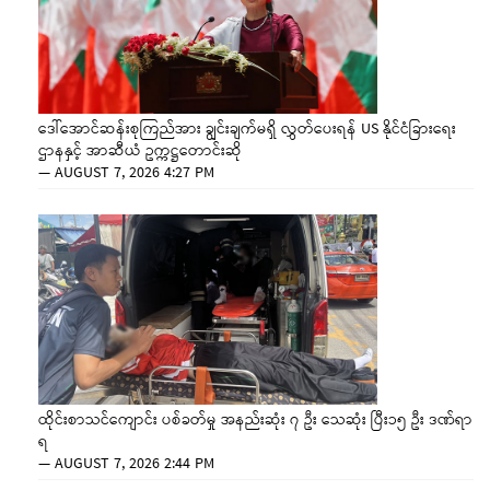
ဒေါ်အောင်ဆန်းစုကြည်အား ချွင်းချက်မရှိ လွှတ်ပေးရန် US နိုင်ငံခြားရေး
ဌာနနှင့် အာဆီယံ ဥက္ကဋ္ဌတောင်းဆို
—
AUGUST 7, 2026 4:27 PM
ထိုင်းစာသင်ကျောင်း ပစ်ခတ်မှု အနည်းဆုံး ၇ ဦး သေဆုံး ပြီး၁၅ ဦး ဒဏ်ရာ
ရ
—
AUGUST 7, 2026 2:44 PM