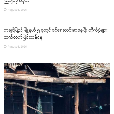
ကြဲချတိုက်ခိုက်
August 6, 2026
ကချင်ပြည် မြို့နယ် ၅ ခုတွင် စစ်ရေးတင်းမာနေပြီး တိုက်ပွဲများ
ဆက်လက်ပြင်းထန်နေ
August 6, 2026