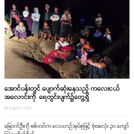
အောင်ပန်းတွင် ပျောက်ဆုံးနေသည့် ကလေးငယ်
အလောင်းကို ရေတွင်းပျက်၌တွေ့ရှိ
August 7, 2026
မြောက်ဦးကို စစ်တပ်က လေယာဉ်အုပ်စုဖြင့် ဗုံးအလုံး ၃၀ ကျော်