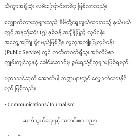
သိက္ခာအရှိဆုံး လမ်းကြောင်းတစ်ခု ဖြစ်လာသည်။
လျှောက်ထားသူများသည် မိမိတို့ရွေးချယ်ထားသည့် နယ်ပယ်
တွင် အနည်းဆုံး (၅) နှစ်ခန့် အချိန်ပြည့် လုပ်ငန်း
အတွေ့အကြုံ ရှိရမည်ဖြစ်ပြီး၊ လူထုအကျိုးပြုလုပ်ငန်း
(Public Service) တွင် ကတိကဝတ်ရှိသူ၊ အင်္ဂလိပ်စာ
ကျွမ်းကျင်သူနှင့် ခေါင်းဆောင်မှု စွမ်းရည်ရှိသူများ ဖြစ်ရမည်။
ပညာသင်ဆုကို အောက်ပါ ကဏ္ဍများတွင် လျှောက်ထားနိုင်
မည် ဖြစ်သည်။
• Communications/Journalism
ဆက်သွယ်ရေးနှင့် သတင်းစာ ပညာ