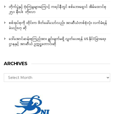
တိုက်ပွဲနှင့် ဗုံးကြဲမှုများကြောင့် ကရင်နီတွင် စစ်ဘေးရှောင် အိမ်ထောင်စု
၂၅၀ နီးပါး တိုးလာ
စစ်အုပ်စုကို ထိုင်းက ဖိတ်ခေါ်သော်လည်း အာဆီယံတစ်စုံလုံး လက်ခံရန်
ခဲယဉ်းဟု ဆို
ဒေါ်အောင်ဆန်းစုကြည်အား ချွင်းချက်မရှိ လွှတ်ပေးရန် US နိုင်ငံခြားရေး
ဌာနနှင့် အာဆီယံ ဥက္ကဋ္ဌတောင်းဆို
ARCHIVES