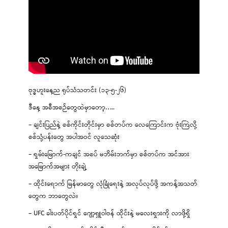
ဗုဒ္ဓဟူးနေ့ည ရုပ်သံသတင်း (၁၃-၅-၂၆)
ဒီနေ့ အစီအစဉ်တွေထဲမှာတော့…..
– ချင်းပြည်နဲ့ စစ်ကိုင်းတိုင်းမှာ စစ်တပ်က လေကြောင်းက ဗုံးကြဲလို့
စစ်သုံ့ပန်းတွေ အပါအဝင် လူသေဆုံး
– ရှမ်းမြောက်-ကချင် အစပ် မဘိမ်းဘက်မှာ စစ်တပ်က အင်အား
အမြောက်အများ တိုးချဲ့
– ထိုင်းရောက် မြန်မာတွေ လုံခြုံရေးနဲ့ အလုပ်လုပ်ဖို့ အကန့်အသတ်
တွေက ဘာတွေလဲ။
– UFC ခါးပတ်ပိုင်ရှင် ဂျော့ရှူဝါဗန် ထိုင်းနဲ့ မလေးရှားကို လာဖို့ရှိ