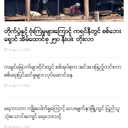
တိုက်ပွဲနှင့် ဗုံးကြဲမှုများကြောင့် ကရင်နီတွင် စစ်ဘေး
ရှောင် အိမ်ထောင်စု ၂၅၀ နီးပါး တိုးလာ
August 7, 2026
ကချင်မြောက်ဖျားပိုင်းတွင် စစ်အုပ်စုက အင်အားဖြည့်တင်းကာ
စစ်ရေးပြင်ဆင်မှုများ လုပ်ဆောင်နေ
August 6, 2026
ရေကာတာ ကျိုးပေါက်မှုကြောင့် လေးမျက်နှာမြို့တွင် ပြည်သူ
သုံးသောင်းကျော် ရေဘေးသင့်
August 6, 2026