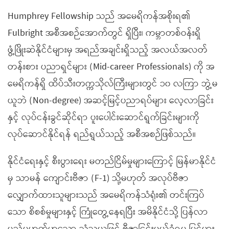
Humphrey Fellowship သည် အမေရိကန်အစိုးရ၏
Fulbright အစီအစဉ်အောက်တွင် ရှိပြီး၊ ကမ္ဘာတစ်ဝန်းရှိ
ဖွံ့ဖြိုးဆဲနိုင်ငံများမှ အရည်အချင်းရှိသည့် အလယ်အလတ်
တန်းစား ပညာရှင်များ (Mid-career Professionals) ကို အ
မေရိကန်ရှိ ထိပ်သီးတက္ကသိုလ်ကြီးများတွင် ၁၀ လကြာ ဘွဲ့မ
ယူဘဲ (Non-degree) အဆင့်မြင့်ပညာရပ်များ လေ့လာခြင်း
နှင့် လုပ်ငန်းခွင်ဆိုင်ရာ ပူးပေါင်းဆောင်ရွက်ခြင်းများကို
လုပ်ဆောင်နိုင်ရန် ရည်ရွယ်သည့် အစီအစဉ်ဖြစ်သည်။
နိုင်ငံရေးနှင့် စီးပွားရေး မတည်ငြိမ်မှုများကြောင့် မြန်မာနိုင်ငံ
မှ သာမန် ကျောင်းဗီဇာ (F-1) သို့မဟုတ် အလုပ်ဗီဇာ
လျှောက်ထားသူများသည် အမေရိကန်သံရုံး၏ တင်းကြပ်
သော စိစစ်မှုများနှင့် ကြုံတွေ့နေရပြီး အမိနိုင်ငံသို့ ပြန်လာ