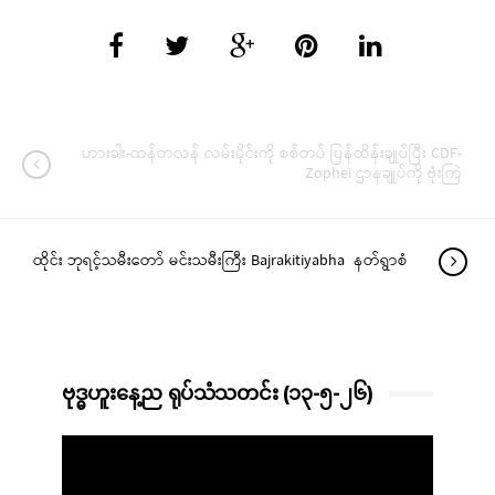
ဟားခါး-ထန်တလန် လမ်းပိုင်းကို စစ်တပ် ပြန်ထိန်းချုပ်ပြီး CDF-
Zophei ဌာနချုပ်ကို ဗုံးကြဲ
ထိုင်း ဘုရင့်သမီးတော် မင်းသမီးကြီး Bajrakitiyabha နတ်ရွာစံ
ဗုဒ္ဓဟူးနေ့ည ရုပ်သံသတင်း (၁၃-၅-၂၆)