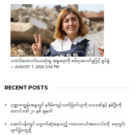
သတင်းထောက်သေဆုံးမှု အစ္စရေးကို စစ်ရာဇဝတ်မှုဖြင့် စွပ်စွဲ
—
AUGUST 7, 2026 2:34 PM
RECENT POSTS
ပုဏ္ဏားကျွန်းအမှုတွင် မုဒိမ်းကျင့်သတ်ဖြတ်သူကို သေဒဏ်နှင့် နှစ်ဦးကို
ထောင်ဒဏ် ၂၀ နှစ် ချမှတ်
အောင်ပန်းတွင် ပျောက်ဆုံးနေသည့် ကလေးငယ်အလောင်းကို ရေတွင်း
ပျက်၌တွေ့ရှိ