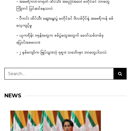
– အမေရိကား-တရုတ် ထိပ်သီး အစည်းအဝေး မတိုင်ခင် ဘာတွေ
ကြိုတင် ပြင်ဆင်နေသလဲ
– ပီကင်း ထိပ်သီး ဆွေးနွေးပွဲ မတိုင်ခင် ဖိလစ်ပိုင်နဲ့ အမေရိကန် စစ်
လေ့ကျင့်မှု
– ယူကရိန်း ဒရုန်းတွေက စစ်ပွဲတွေအတွက် ခေတ်သစ်တစ်ခု
ပြောင်းစေမလား
– ၂ နှစ်ကျော်က မြုပ်သွားတဲ့ ရုရှား သင်္ဘောမှာ ဘာတွေပါသလဲ
NEWS