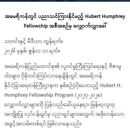
အမေရိကန်တွင် ပညာသင်ကြားနိုင်မည့် Hubert Humphrey
Fellowship အစီအစဉ်မှ လျှောက်လွှာခေါ်
သတင်းနှင့် မီဒီယာ ကွန်ရက်။
၂၀၂၆ ခုနှစ်၊ ဇွန်လ ၁၁ ရက်။
အမေရိကန်ပြည်ထောင်စု၏ လူဝင်မှုကြီးကြပ်ရေးနှင့် ဗီဇာမူ
ဝါဒများ ပိုမိုတင်းကြပ်လာနေချိန်တွင် အမေရိကန်
နိုင်ငံခြားရေးဝန်ကြီးဌာနက နှစ်စဉ်ပံ့ပိုးပေးသည့် Hubert H.
Humphrey Fellowship Program (၂၀၂၇-၂၀၂၈)
လျှောက်လွှာများကို ပြန်လည်ခေါ်ယူနေရာ၊ မြန်မာ့လူထု
အကျိုးပြု လုပ်ငန်းခွင်မှ ပညာရှင်များအတွက် အဖိုးတန်သော
အခွင့်အလမ်းတစ်ရပ် ဖြစ်လာနေသည်။