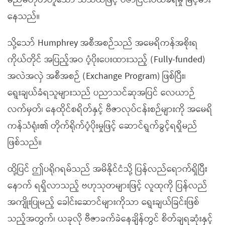
မည်မဟုတ်ဟူသော သံသယဖြင့် ဗီဇာငြင်းပယ်ခံရမှု မြင့်မား
နေသည်။
သို့သော် Humphrey အစီအစဉ်သည် အမေရိကန်အစိုးရ
ကိုယ်တိုင် အပြည့်အဝ ပံ့ပိုးပေးထားသည့် (Fully-funded)
အလဲအလှဲ အစီအစဉ် (Exchange Program) ဖြစ်ပြီး၊
ရွေးချယ်ခံရသူများသည် ပညာသင်ဆုအပြင် လေယာဉ်
လက်မှတ်၊ နေထိုင်စရိတ်နှင့် ဗီဇာလုပ်ငန်းစဉ်များကို အမေရိ
ကန်သံရုံး၏ တိုက်ရိုက်ပံ့ပိုးမှုဖြင့် ဆောင်ရွက်ခွင့်ရရှိမည်
ဖြစ်သည်။
ထို့ပြင် ဤပရိုဂရမ်သည် အမိနိုင်ငံသို့ ပြန်လည်ရောက်ရှိပြီး
နောက် ရရှိလာသည့် ဗဟုသုတများဖြင့် လူထုကို ပြန်လည်
အကျိုးပြုမည့် ခေါင်းဆောင်များကိုသာ ရွေးချယ်ခြင်းဖြစ်
သည့်အတွက်၊ ယခုလို ဗီဇာခက်ခဲနေချိန်တွင် စိတ်ချရဆုံးနှင့်