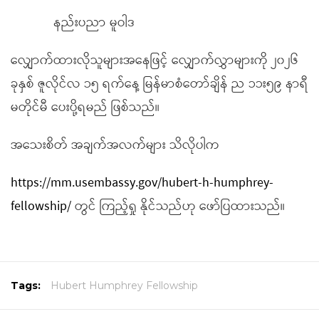
နည်းပညာ မူဝါဒ
လျှောက်ထားလိုသူများအနေဖြင့် လျှောက်လွှာများကို ၂၀၂၆
ခုနှစ် ဇူလိုင်လ ၁၅ ရက်နေ့ မြန်မာစံတော်ချိန် ည ၁၁း၅၉ နာရီ
မတိုင်မီ ပေးပို့ရမည် ဖြစ်သည်။
အသေးစိတ် အချက်အလက်များ သိလိုပါက
https://mm.usembassy.gov/hubert-h-humphrey-
fellowship/
တွင် ကြည့်ရှု နိုင်သည်ဟု ဖော်ပြထားသည်။
Tags:
Hubert Humphrey Fellowship