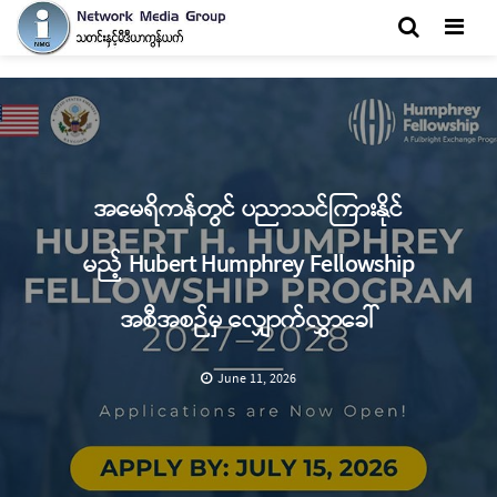
Men
အမေရိကန်တွင် ပညာသင်ကြားနိုင်
မည့် Hubert Humphrey Fellowship
အစီအစဉ်မှ လျှောက်လွှာခေါ်
June 11, 2026