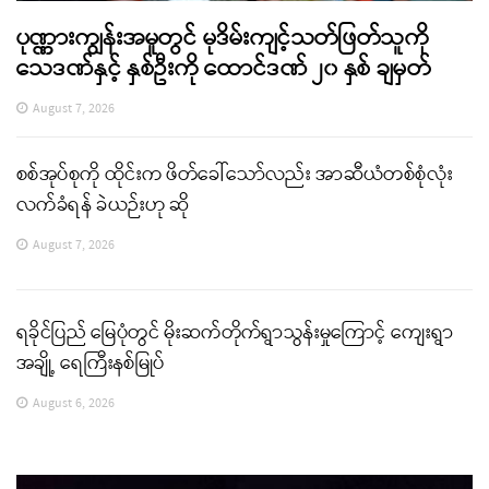
ပုဏ္ဏားကျွန်းအမှုတွင် မုဒိမ်းကျင့်သတ်ဖြတ်သူကို
သေဒဏ်နှင့် နှစ်ဦးကို ထောင်ဒဏ် ၂၀ နှစ် ချမှတ်
August 7, 2026
စစ်အုပ်စုကို ထိုင်းက ဖိတ်ခေါ်သော်လည်း အာဆီယံတစ်စုံလုံး
လက်ခံရန် ခဲယဉ်းဟု ဆို
August 7, 2026
ရခိုင်ပြည် မြေပုံတွင် မိုးဆက်တိုက်ရွာသွန်းမှုကြောင့် ကျေးရွာ
အချို့ ရေကြီးနစ်မြုပ်
August 6, 2026