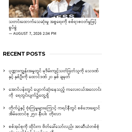
သတင်းထောက်သေဆုံးမှု အစ္စရေးကို စစ်ရာဇဝတ်မှုဖြင့်
စွပ်စွဲ
—
AUGUST 7, 2026 2:34 PM
RECENT POSTS
ပုဏ္ဏားကျွန်းအမှုတွင် မုဒိမ်းကျင့်သတ်ဖြတ်သူကို သေဒဏ်
နှင့် နှစ်ဦးကို ထောင်ဒဏ် ၂၀ နှစ် ချမှတ်
အောင်ပန်းတွင် ပျောက်ဆုံးနေသည့် ကလေးငယ်အလောင်း
ကို ရေတွင်းပျက်၌တွေ့ရှိ
တိုက်ပွဲနှင့် ဗုံးကြဲမှုများကြောင့် ကရင်နီတွင် စစ်ဘေးရှောင်
အိမ်ထောင်စု ၂၅၀ နီးပါး တိုးလာ
စစ်အုပ်စုကို ထိုင်းက ဖိတ်ခေါ်သော်လည်း အာဆီယံတစ်စုံ