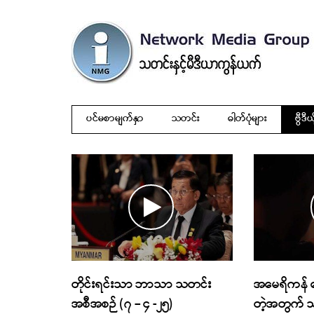
ပင်မစာမျက်နှာ
သတင်း
ဓါတ်ပုံများ
ဗွီဒီယ
တိုင်းရင်းသာ ဘာသာ သတင်း
အမေရိကန် ထေ
အစီအစဉ် (၇ – ၄ -၂၅)
တဲ့အတွက် သတ