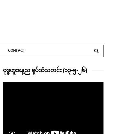
CONTACT
ဗုဒ္ဓဟူးနေ့ည ရုပ်သံသတင်း (၁၃-၅-၂၆)