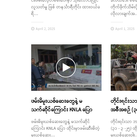
ငါးဖမ်းလှေတစ်စီးပေါ်မှာ သုံးလောင်းပြိုင်
ခလယ်ဒေး စစ်က
လူသတ်မှု ဖြစ် တနင်္သာရီတိုင်း ထားဝယ်ခ
တိုက်ခိုက်သိမ်
ရိ…
လိုလားချက်အ
April 2, 2025
April 1, 2025
ဖမ်းမိမူးယစ်ဆေးတွေနဲ့ မ
တိုင်းရင်
သက်ဆိုင်ကြောင်း KNLA ပြော
အစီအစဉ် (၃၁
ဖမ်းမိမူးယစ်ဆေးတွေနဲ့ မသက်ဆိုင်
တိုင်းရင်းသာ
ကြောင်း KNLA ပြော ထိုင်းမှာဖမ်းဆီးမိတဲ့
(၃၁ - ၃ -၂၅) ထို
မူးယစ်ဆေး…
မူးယစ်ဆေးဝါး