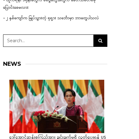
– ယူကရိန်း ဒရုန်းတွေက စစ်ပွဲတွေအတွက် ခေတ်သစ်တစ်ခု
ပြောင်းစေမလား
– ၂ နှစ်ကျော်က မြုပ်သွားတဲ့ ရုရှား သင်္ဘောမှာ ဘာတွေပါသလဲ
NEWS
ဒေါ်အောင်ဆန်းစုကြည်အား ချွင်းချက်မရှိ လွှတ်ပေးရန် US