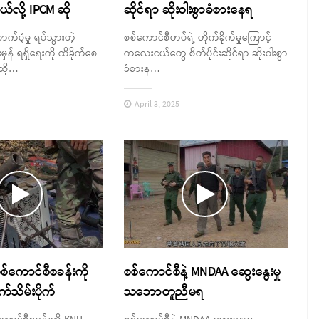
်လို့ IPCM ဆို
ဆိုင်ရာ ဆိုးဝါးစွာခံစားနေရ
်ပံ့မှု ရပ်သွားတဲ့
စစ်ကောင်စီတပ်ရဲ့ တိုက်ခိုက်မှုကြောင့်
န် ရရှိရေးကို ထိခိုက်စေ
ကလေးငယ်တွေ စိတ်ပိုင်းဆိုင်ရာ ဆိုးဝါးစွာ
ဆို…
ခံစားန…
April 3, 2025
်ကောင်စီစခန်းကို
စစ်ကောင်စီနဲ့ MNDAA ဆွေးနွေးမှု
က်သိမ်းပိုက်
သဘောတူညီမရ