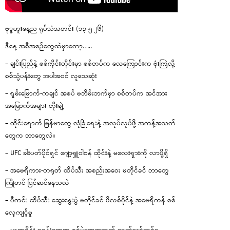
ဗုဒ္ဓဟူးနေ့ည ရုပ်သံသတင်း (၁၃-၅-၂၆)
ဒီနေ့ အစီအစဉ်တွေထဲမှာတော့…..
– ချင်းပြည်နဲ့ စစ်ကိုင်းတိုင်းမှာ စစ်တပ်က လေကြောင်းက ဗုံးကြဲလို့
စစ်သုံ့ပန်းတွေ အပါအဝင် လူသေဆုံး
– ရှမ်းမြောက်-ကချင် အစပ် မဘိမ်းဘက်မှာ စစ်တပ်က အင်အား
အမြောက်အများ တိုးချဲ့
– ထိုင်းရောက် မြန်မာတွေ လုံခြုံရေးနဲ့ အလုပ်လုပ်ဖို့ အကန့်အသတ်
တွေက ဘာတွေလဲ။
– UFC ခါးပတ်ပိုင်ရှင် ဂျော့ရှူဝါဗန် ထိုင်းနဲ့ မလေးရှားကို လာဖို့ရှိ
– အမေရိကား-တရုတ် ထိပ်သီး အစည်းအဝေး မတိုင်ခင် ဘာတွေ
ကြိုတင် ပြင်ဆင်နေသလဲ
– ပီကင်း ထိပ်သီး ဆွေးနွေးပွဲ မတိုင်ခင် ဖိလစ်ပိုင်နဲ့ အမေရိကန် စစ်
လေ့ကျင့်မှု