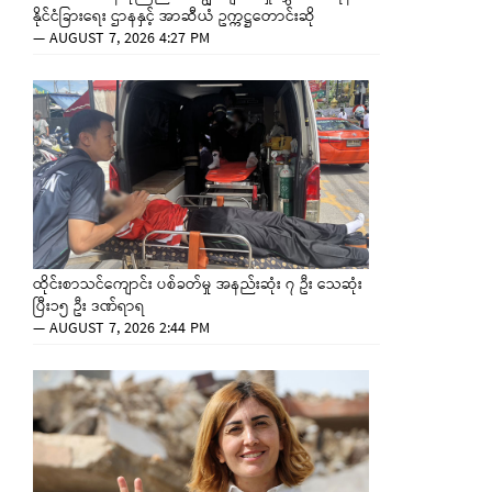
နိုင်ငံခြားရေး ဌာနနှင့် အာဆီယံ ဥက္ကဋ္ဌတောင်းဆို
—
AUGUST 7, 2026 4:27 PM
ထိုင်းစာသင်ကျောင်း ပစ်ခတ်မှု အနည်းဆုံး ၇ ဦး သေဆုံး
ပြီး၁၅ ဦး ဒဏ်ရာရ
—
AUGUST 7, 2026 2:44 PM