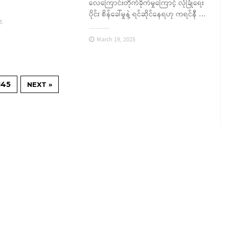
လေကြောင်းတိုက်ခိုက်မှုကြောင့် လုံခြုံရေး
ပိုင်း စိန်ခေါ်မှုနဲ့ ရင်ဆိုင်နေရဟု ကရင်နီ …
5
March 19, 2025
145
NEXT »