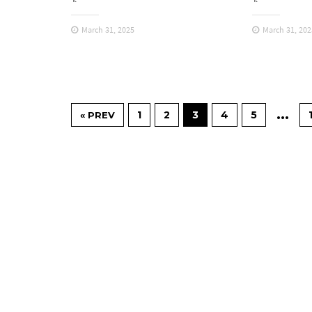
March 31, 2025
March 31, 202
…
1
2
3
4
5
« PREV