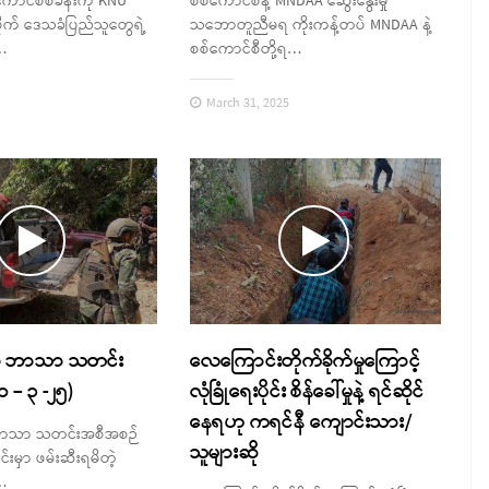
ောင်စီစခန်းကို KNU
စစ်ကောင်စီနဲ့ MNDAA ဆွေးနွေးမှု
းပိုက် ဒေသခံပြည်သူတွေရဲ့
သဘောတူညီမရ ကိုးကန့်တပ် MNDAA နဲ့
…
စစ်ကောင်စီတို့ရ…
March 31, 2025
းသာ ဘာသာ သတင်း
လေကြောင်းတိုက်ခိုက်မှုကြောင့်
 – ၃ -၂၅)
လုံခြုံရေးပိုင်း စိန်ခေါ်မှုနဲ့ ရင်ဆိုင်
နေရဟု ကရင်နီ ကျောင်းသား/
 ဘာသာ သတင်းအစီအစဉ်
သူများဆို
င်းမှာ ဖမ်းဆီးရမိတဲ့
…