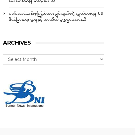
လုံး လက်ခံရန် ခဲယဉ်းဟု ဆို
ဒေါ်အောင်ဆန်းစုကြည်အား ချွင်းချက်မရှိ လွှတ်ပေးရန် US
နိုင်ငံခြားရေး ဌာနနှင့် အာဆီယံ ဥက္ကဋ္ဌတောင်းဆို
ARCHIVES