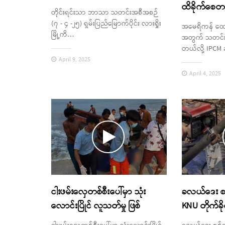
ထိခိုက်စေတယ
တိုင်းရင်းသာ ဘာသာ သတင်းအစီအစဉ်
(၇ - ၄ -၂၅) ရှမ်းပြည်မြောက်ပိုင်း လားရှိုး
အမေရိကန် ထောက
မြို့ကိ…
အတွက် သတင်းမှ
တယ်လို့ IPCM 
April 9, 2025
April 4, 2025
ငါးဖမ်းလှေတစ်စီးပေါ်မှာ သုံး
ခလယ်ဒေး စစ
လောင်းပြိုင် လူသတ်မှု ဖြစ်
KNU တိုက်ခို