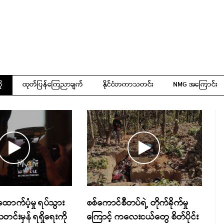
ို
ထုတ်ပြန်ကြေညာချက်
နိုင်ငံတကာသတင်း
NMG အကြောင်း
ာက်ပံ့မှု ရပ်သွား
စစ်ကောင်စီတပ်ရဲ့ တိုက်ခိုက်မှု
င်းမှန် ရရှိရေးကို
ကြောင့် ကလေးငယ်တွေ စိတ်ပိုင်း