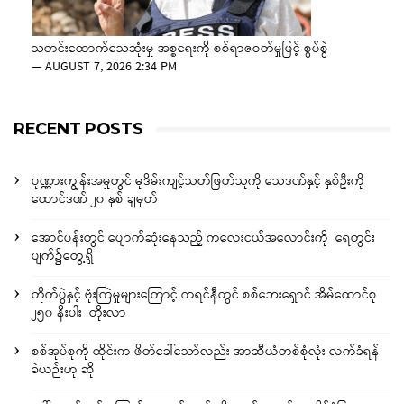
သတင်းထောက်သေဆုံးမှု အစ္စရေးကို စစ်ရာဇဝတ်မှုဖြင့် စွပ်စွဲ
—
AUGUST 7, 2026 2:34 PM
RECENT POSTS
ပုဏ္ဏားကျွန်းအမှုတွင် မုဒိမ်းကျင့်သတ်ဖြတ်သူကို သေဒဏ်နှင့် နှစ်ဦးကို
ထောင်ဒဏ် ၂၀ နှစ် ချမှတ်
အောင်ပန်းတွင် ပျောက်ဆုံးနေသည့် ကလေးငယ်အလောင်းကို ရေတွင်း
ပျက်၌တွေ့ရှိ
တိုက်ပွဲနှင့် ဗုံးကြဲမှုများကြောင့် ကရင်နီတွင် စစ်ဘေးရှောင် အိမ်ထောင်စု
၂၅၀ နီးပါး တိုးလာ
စစ်အုပ်စုကို ထိုင်းက ဖိတ်ခေါ်သော်လည်း အာဆီယံတစ်စုံလုံး လက်ခံရန်
ခဲယဉ်းဟု ဆို