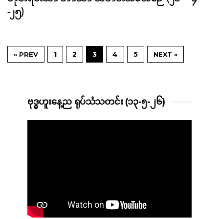
-၂၅)
1
2
3
4
5
« PREV
NEXT »
ဗုဒ္ဓဟူးနေ့ည ရုပ်သံသတင်း (၁၃-၅-၂၆)