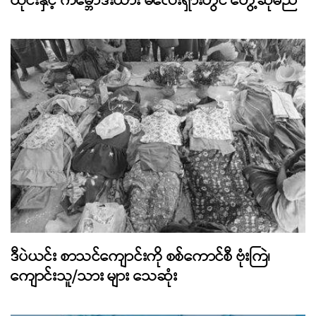
ထိုင်းနှင့် ကမ္ဘောဒီးယား မလေးရှားတွင် တွေ့ဆုံမည်
ဒီပဲယင်း စာသင်ကျောင်းကို စစ်ကောင်စီ ဗုံးကြဲ၊
ကျောင်းသူ/သား များ သေဆုံး