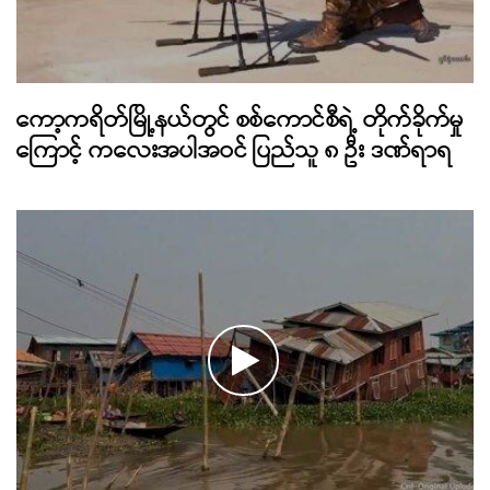
ကော့ကရိတ်မြို့နယ်တွင် စစ်ကောင်စီရဲ့ တိုက်ခိုက်မှု
ကြောင့် ကလေးအပါအဝင် ပြည်သူ ၈ ဦး ဒဏ်ရာရ