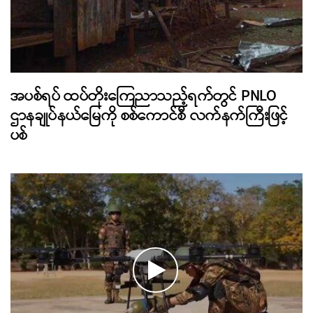
အပစ်ရပ် ထပ်တိုးကြေညာသည့်ရက်တွင် PNLO
ဌာနချုပ်နယ်မြေကို စစ်ကောင်စီ လက်နက်ကြီးဖြင့်
ပစ်