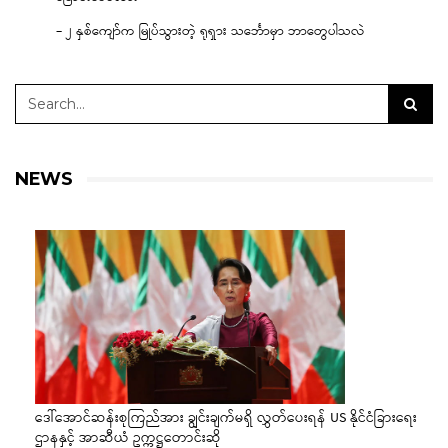
– ၂ နှစ်ကျော်က မြုပ်သွားတဲ့ ရုရှား သင်္ဘောမှာ ဘာတွေပါသလဲ
NEWS
ဒေါ်အောင်ဆန်းစုကြည်အား ချွင်းချက်မရှိ လွှတ်ပေးရန် US နိုင်ငံခြားရေး
ဌာနနှင့် အာဆီယံ ဥက္ကဋ္ဌတောင်းဆို