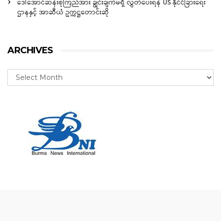
ဒေါ်အောင်ဆန်းစုကြည်အား ချွင်းချက်မရှိ လွှတ်ပေးရန် US နိုင်ငံခြားရေး
ဌာနနှင့် အာဆီယံ ဥက္ကဋ္ဌတောင်းဆို
ARCHIVES