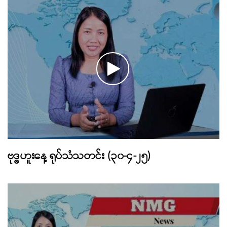
ဗုဒ္ဓဟူးနေ့ ရုပ်သံသတင်း (၃၀-၄-၂၅)