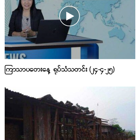
ကြာသာပတေးနေ့ ရုပ်သံသတင်း (၂၄-၄-၂၅)