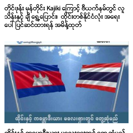
တိုင်ဖုန်း မုန်တိုင်း Kajiki ကြောင့် ဗီယက်နမ်တွင် လူ
သိန်းနှင့် ချီ ရွှေ့ပြောင်း၊ ထိုင်းတစ်နိုင်ငံလုံး အရေး
ပေါ် ပြင်ဆင်ထားရန် အမိန့်ထုတ်