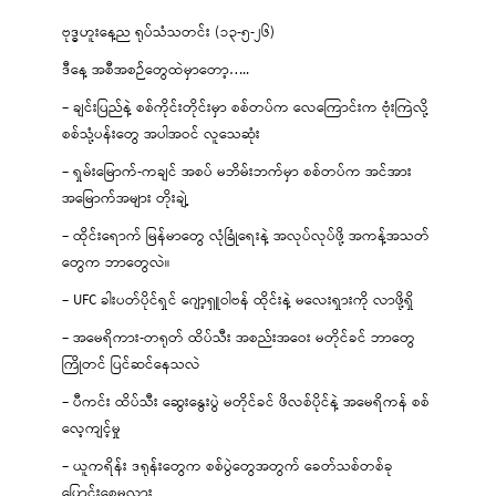
ဗုဒ္ဓဟူးနေ့ည ရုပ်သံသတင်း (၁၃-၅-၂၆)
ဒီနေ့ အစီအစဉ်တွေထဲမှာတော့…..
– ချင်းပြည်နဲ့ စစ်ကိုင်းတိုင်းမှာ စစ်တပ်က လေကြောင်းက ဗုံးကြဲလို့
စစ်သုံ့ပန်းတွေ အပါအဝင် လူသေဆုံး
– ရှမ်းမြောက်-ကချင် အစပ် မဘိမ်းဘက်မှာ စစ်တပ်က အင်အား
အမြောက်အများ တိုးချဲ့
– ထိုင်းရောက် မြန်မာတွေ လုံခြုံရေးနဲ့ အလုပ်လုပ်ဖို့ အကန့်အသတ်
တွေက ဘာတွေလဲ။
– UFC ခါးပတ်ပိုင်ရှင် ဂျော့ရှူဝါဗန် ထိုင်းနဲ့ မလေးရှားကို လာဖို့ရှိ
– အမေရိကား-တရုတ် ထိပ်သီး အစည်းအဝေး မတိုင်ခင် ဘာတွေ
ကြိုတင် ပြင်ဆင်နေသလဲ
– ပီကင်း ထိပ်သီး ဆွေးနွေးပွဲ မတိုင်ခင် ဖိလစ်ပိုင်နဲ့ အမေရိကန် စစ်
လေ့ကျင့်မှု
– ယူကရိန်း ဒရုန်းတွေက စစ်ပွဲတွေအတွက် ခေတ်သစ်တစ်ခု
ပြောင်းစေမလား