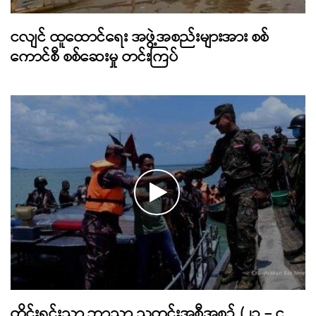
ငလျင် ထူထောင်ရေး အဖွဲ့အစည်းများအား စစ်
ကောင်စီ စစ်ဆေးမှု တင်းကြပ်
တိုင်းရင်းသာ ဘာသာ သတင်းအစီအစဉ် (၂၁ – ၄