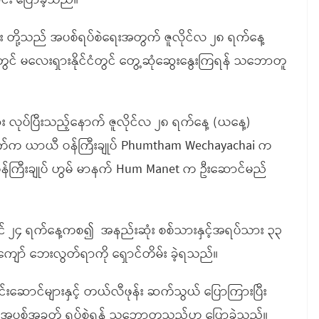
်း ပြောခဲ့သည်။
ီးယား တို့သည် အပစ်ရပ်စဲရေးအတွက် ဇူလိုင်လ ၂၈ ရက်နေ့
ရီတွင် မလေးရှားနိုင်ငံတွင် တွေ့ဆုံဆွေးနွေးကြရန် သဘောတူ
း လုပ်ပြီးသည့်နောက် ဇူလိုင်လ ၂၈ ရက်နေ့ (ယနေ့)
ုင်းဘက်က ယာယီ ဝန်ကြီးချုပ် Phumtham Wechayachai က
ဝန်ကြီးချုပ် ဟွမ် မာနက် Hum Manet က ဦးဆောင်မည်
ဇူလိုင် ၂၄ ရက်နေ့ကစ၍ အနည်းဆုံး စစ်သားနှင့်အရပ်သား ၃၃
ကျော် ဘေးလွတ်ရာကို ရှောင်တိမ်း ခဲ့ရသည်။
င်းဆောင်များနှင့် တယ်လီဖုန်း ဆက်သွယ် ပြောကြားပြီး
ံလုံးက အပစ်အခတ် ရပ်စဲရန် သဘောတူသည်ဟု ပြောခဲ့သည်။