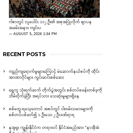
ဂါဇာတွင် လူပေါင်း ၁၁၂ ဦး၏ အစုအပြုံလိုက် ဈာပန
အခမ်းအနား ကျင်းပ
—
AUGUST 5, 2026 1:34 PM
RECENT POSTS
ကျည်ကျရောက်မှုများကြောင့် မဲဆောက်နယ်စပ်ကို ထိုင်း
အာဏာပိုင်များ ကွင်းဆင်းစစ်ဆေး
ရွှေကူ သုံးရက်ဆက် တိုက်ပွဲအတွင်း စစ်တပ်စခန်းတစ်ခုကို
သိမ်းပိုက်ခဲ့ပြီး အရပ်သား သေဆုံးမှုများရှိနေ
စစ်တွေ-ရသေ့တောင် အစပ်တွင် ငါးဖမ်းသမားများကို
စစ်တပ်ပစ်ခတ်၍ ၁ ဦးသေ၊ ၂ ဦးဒဏ်ရာရ
နအူရူး ကျွန်းနိုင်ငံက တရားဝင် နိုင်ငံအမည်အား “နာအိုအဲ