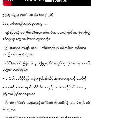
ဗုဒ္ဓဟူးနေ့ည ရုပ်သံသတင်း (၁၃-၅-၂၆)
ဒီနေ့ အစီအစဉ်တွေထဲမှာတော့…..
– ချင်းပြည်နဲ့ စစ်ကိုင်းတိုင်းမှာ စစ်တပ်က လေကြောင်းက ဗုံးကြဲလို့
စစ်သုံ့ပန်းတွေ အပါအဝင် လူသေဆုံး
– ရှမ်းမြောက်-ကချင် အစပ် မဘိမ်းဘက်မှာ စစ်တပ်က အင်အား
အမြောက်အများ တိုးချဲ့
– ထိုင်းရောက် မြန်မာတွေ လုံခြုံရေးနဲ့ အလုပ်လုပ်ဖို့ အကန့်အသတ်
တွေက ဘာတွေလဲ။
– UFC ခါးပတ်ပိုင်ရှင် ဂျော့ရှူဝါဗန် ထိုင်းနဲ့ မလေးရှားကို လာဖို့ရှိ
– အမေရိကား-တရုတ် ထိပ်သီး အစည်းအဝေး မတိုင်ခင် ဘာတွေ
ကြိုတင် ပြင်ဆင်နေသလဲ
– ပီကင်း ထိပ်သီး ဆွေးနွေးပွဲ မတိုင်ခင် ဖိလစ်ပိုင်နဲ့ အမေရိကန် စစ်
လေ့ကျင့်မှု