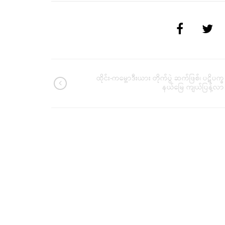
ထိုင်း-ကမ္ဘောဒီးယား တိုက်ပွဲ ဆက်ဖြစ်၊ ပဋိပက္ခ
နယ်မြေ ကျယ်ပြန့်လာ