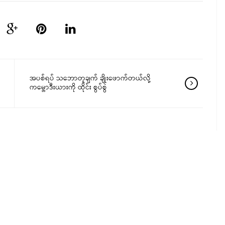
အပစ်ရပ် သဘောတူချက် ချိုးဖောက်တယ်လို့
ကမ္ဘောဒီးယားကို ထိုင်း စွပ်စွဲ