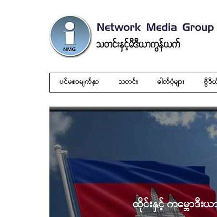
ပင်မစာမျက်နှာ
သတင်း
ဓါတ်ပုံများ
ဗွီဒီယ
ထိုင်းနှင့် ကမ္ဘောဒီ