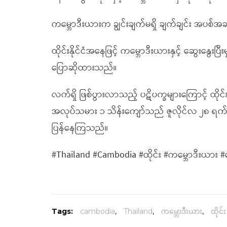
ကမ္ဘောဒီးယားက ချွင်းချက်မရှိ ချက်ချင်း အပစ
ထိုင်းနိုင်ငံအနေဖြင့် ကမ္ဘောဒီးယားနှင့် ဆွေးနွ
ပြောဆိုထားသည်။
လက်ရှိ ဖြစ်ပွားလာသည့် ပဋိပက္ခများကြောင့် ထိုင
အလုပ်သမား ၁ သိန်းကျော်သည် ဇူလိုင်လ ၂၈ ရက်(ယ
ပြန်နေကြသည်။
#Thailand #Cambodia #ထိုင်း #ကမ္ဘောဒီးယား #တ
Tags:
cambodia
,
Thailand
,
ကမ္ဘောဒီးယား
,
ထိုင်း