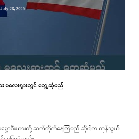
July 28, 2025
းယား မလေးရှားတွင် တွေ့ဆုံမည်
ကမ္ဘောဒီးယားတို့ ဆက်တိုက်နေကြမည် ဆိုပါက ကုန်သွယ်