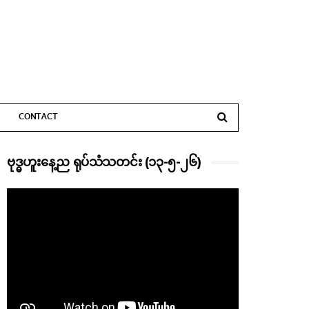
CONTACT
ဗုဒ္ဓဟူးနေ့ည ရုပ်သံသတင်း (၁၃-၅-၂၆)