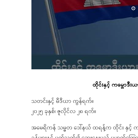
ထိုင်းနှင့် ကမ္ဘောဒီ
သတင်းနှင့် မီဒီယာ ကွန်ရက်။
၂၀၂၅ ခုနှစ်၊ ဇူလိုင်လ ၂၈ ရက်။
အမေရိကန် သမ္မတ ဒေါ်နယ် ထရန့်က ထိုင်း နှင့် 