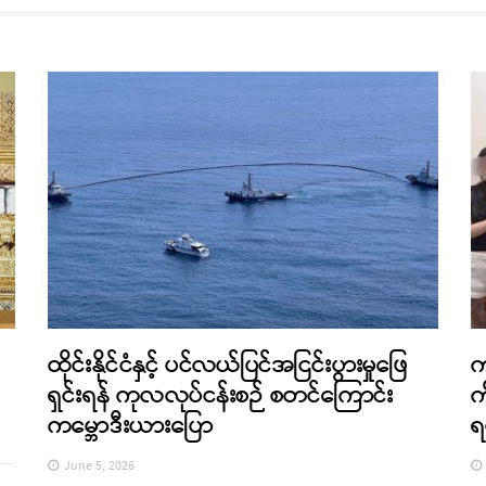
ထိုင်းနိုင်ငံနှင့် ပင်လယ်ပြင်အငြင်းပွားမှုဖြေ
က
ရှင်းရန် ကုလလုပ်ငန်းစဉ် စတင်ကြောင်း
က
ကမ္ဘောဒီးယားပြော
ရ
June 5, 2026