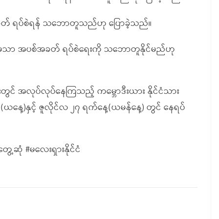
်အခတ် ရပ်စဲရန် သဘောတူသည်ဟု ပြောခဲ့သည်။
ေးပြီးမှသာ အပစ်အခတ် ရပ်စဲရေးကို သဘောတူနိုင်မည်ဟု
်းတွင် အလုပ်လုပ်နေကြသည့် ကမ္ဘောဒီးယား နိုင်ငံသား
နေ့)နှင့် ဇူလိုင်လ ၂၇ ရက်နေ့(ယမန်နေ့) တွင် နေရပ်
ွေ့ဆုံ #မလေးရှားနိုင်ငံ