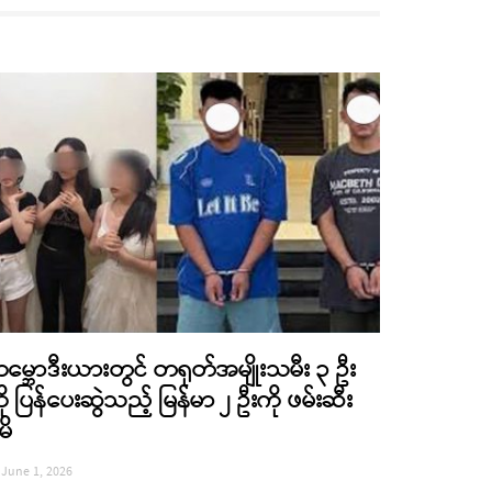
မ္ဘောဒီးယားတွင် တရုတ်အမျိုးသမီး ၃ ဦး
ို ပြန်ပေးဆွဲသည့် မြန်မာ ၂ ဦးကို ဖမ်းဆီး
မိ
June 1, 2026