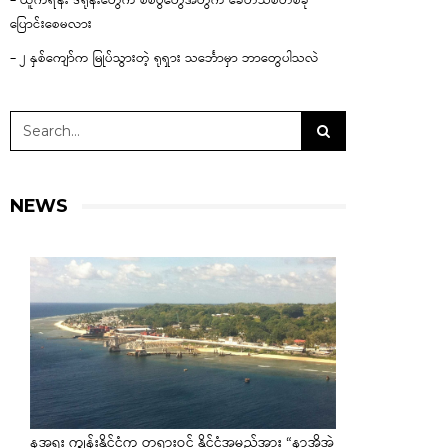
– ယူကရိန်း ဒရုန်းတွေက စစ်ပွဲတွေအတွက် ခေတ်သစ်တစ်ခု
ပြောင်းစေမလား
– ၂ နှစ်ကျော်က မြုပ်သွားတဲ့ ရုရှား သင်္ဘောမှာ ဘာတွေပါသလဲ
NEWS
နအူရူး ကျွန်းနိုင်ငံက တရားဝင် နိုင်ငံအမည်အား “နာအိုအဲ