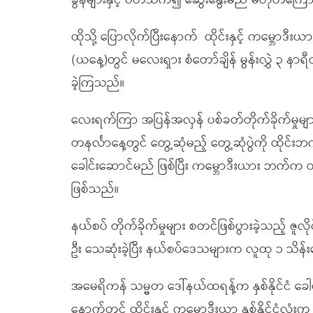
ခွန်များနှင့် ပတ်သက်၍ ဆွေးနွေးမည် မဟုတ်ကြောင
ထိုသို့ ပြောလိုက်ပြီးနောက် ထိုင်းနှင့် ကမ္ဘောဒ
(ယနေ့)တွင် မလေးရှား စံတော်ချိန် မွန်းလွှဲ ၃ နာ
ခဲ့ကြသည်။
လေးရက်ကြာ အပြန်အလှန် ပစ်ခတ်တိုက်ခိုက်မှုမျာ
တနင်္လာနေ့တွင် တွေ့ဆုံမည့် တွေ့ဆုံပွဲကို ထိ
ခေါင်းဆောင်မည် ဖြစ်ပြီး ကမ္ဘောဒီးယား ဘက်က 
ဖြစ်သည်။
နယ်စပ် တိုက်ခိုက်မှုများ စတင်ဖြစ်ပွားခဲ့သည့် 
ဦး သေဆုံးခဲ့ပြီး နယ်စပ်ဒေသများက လူထု ၁ သိန်း
အမေရိကန် သမ္မတ ဒေါ်နယ်ထရန့်က နှစ်နိုင်ငံ ခေါ
နောက်တွင် ထိုင်းနှင့် ကမ္ဘောဒီးယာ နှစ်နိုင်င