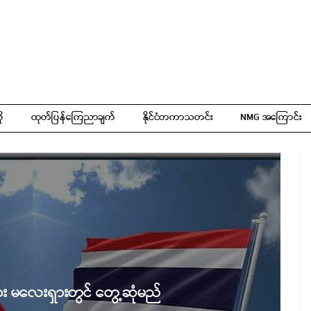
ို
ထုတ်ပြန်ကြေညာချက်
နိုင်ငံတကာသတင်း
NMG အကြောင်း
းယား မလေးရှားတွင် တွေ့ဆုံမည်