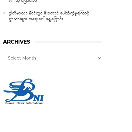
ရိုး” ဟု ပြောင်းလဲ
ဂွါတီမာလာ နိုင်ငံတွင် မီးတောင် ပေါက်ကွဲမှုကြောင့်
ရွာသားများ အရေးပေါ် ရွှေ့ပြောင်း
ARCHIVES