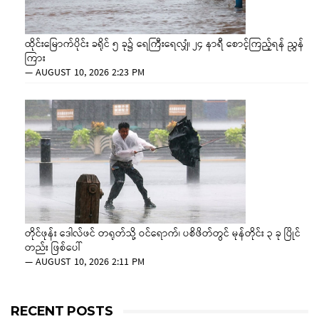
ထိုင်းမြောက်ပိုင်း ခရိုင် ၅ ခု၌ ရေကြီးရေလျှံ၊ ၂၄ နာရီ စောင့်ကြည့်ရန် ညွှန်
ကြား
—
AUGUST 10, 2026 2:23 PM
တိုင်ဖုန်း ဒေါလ်ဖင် တရုတ်သို့ ဝင်ရောက်၊ ပစိဖိတ်တွင် မုန်တိုင်း ၃ ခု ပြိုင်
တည်း ဖြစ်ပေါ်
—
AUGUST 10, 2026 2:11 PM
RECENT POSTS