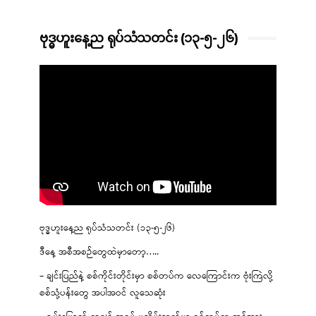
ဗုဒ္ဓဟူးနေ့ည ရုပ်သံသတင်း (၁၃-၅-၂၆)
ဗုဒ္ဓဟူးနေ့ည ရုပ်သံသတင်း (၁၃-၅-၂၆)
ဒီနေ့ အစီအစဉ်တွေထဲမှာတော့…..
– ချင်းပြည်နဲ့ စစ်ကိုင်းတိုင်းမှာ စစ်တပ်က လေကြောင်းက ဗုံးကြဲလို့
စစ်သုံ့ပန်းတွေ အပါအဝင် လူသေဆုံး