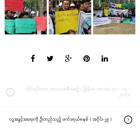
တိုင်းရင်းသား ဘာသာအစီအစဉ် ( မြန်မာ ဘာသာ) ၃၀ – ၀၄ –
၂၀၁၇။
လူ့အခွင့်အရေးကို ဦးတည်သည့် ဖက်ဒရယ်စနစ် ( အပိုင်း-၂၉ )