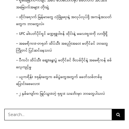
– ရှမ်းမြောက်-ကချင် အစပ် မဘိမ်းဘက်မှာ စစ်တပ်က အင်အား
အမြောက်အများ တိုးချဲ့
– ထိုင်းရောက် မြန်မာတွေ လုံခြုံရေးနဲ့ အလုပ်လုပ်ဖို့ အကန့်အသတ်
တွေက ဘာတွေလဲ။
– UFC ခါးပတ်ပိုင်ရှင် ဂျော့ရှူဝါဗန် ထိုင်းနဲ့ မလေးရှားကို လာဖို့ရှိ
– အမေရိကား-တရုတ် ထိပ်သီး အစည်းအဝေး မတိုင်ခင် ဘာတွေ
ကြိုတင် ပြင်ဆင်နေသလဲ
– ပီကင်း ထိပ်သီး ဆွေးနွေးပွဲ မတိုင်ခင် ဖိလစ်ပိုင်နဲ့ အမေရိကန် စစ်
လေ့ကျင့်မှု
– ယူကရိန်း ဒရုန်းတွေက စစ်ပွဲတွေအတွက် ခေတ်သစ်တစ်ခု
ပြောင်းစေမလား
– ၂ နှစ်ကျော်က မြုပ်သွားတဲ့ ရုရှား သင်္ဘောမှာ ဘာတွေပါသလဲ