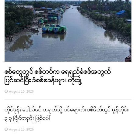
စစ်တွေတွင် စစ်တပ်က ရေရှည်ခံစစ်အတွက်
ပြင်ဆင်ပြီး ခံစစ်စခန်းများ တိုးချဲ့
August 10, 2026
တိုင်ဖုန်း ဒေါလ်ဖင် တရုတ်သို့ ဝင်ရောက်၊ ပစိဖိတ်တွင် မုန်တိုင်း
၃ ခု ပြိုင်တည်း ဖြစ်ပေါ်
August 10, 2026