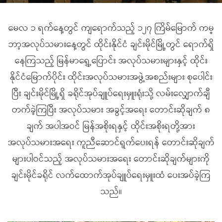
မေလ ၁ ရက်နေ့တွင် ကျရောက်သည့် ၁၂၇ ကြိမ်မြောက် ကမ္
ဘာ့အလုပ်သမားနေ့တွင် ထိုင်းနိုင်ငံ ချင်းမိုင်မြို့တွင် ရောက်ရှိ
နေကြသည့် မြန်မာရွှေ့ပြောင်း အလုပ်သမားများနှင့် ထိုင်း
နိုင်ငံမြောက်ပိုင်း ထိုင်းအလုပ်သမားအဖွဲ့အစည်းများ စုပေါင်း
ပြီး ချင်းမိုင်မြို့ရှိ ခရိုင်အုပ်ချူပ်ရေးမှူးရုံးသို့ လမ်းလျှောက်ချီ
တက်ခဲ့ကြပြီး အလုပ်သမား အခွင့်အရေး တောင်းဆိုချက် ၈
ချက် အပါအဝင် မြန်အစိုးရနှင့် ထိုင်းအစိုးရတို့အား
အလုပ်သမားအရေး ကူညီဆောင်ရွက်ပေးရန် တောင်းဆိုချက်
များပါဝင်သည့် အလုပ်သမားအရေး တောင်းဆိုချက်များကို
ချင်းမိုင်ခရိုင် လက်ထောက်အုပ်ချူပ်ရေးမှူးထံ ပေးအပ်ခဲ့ကြ
သည်။