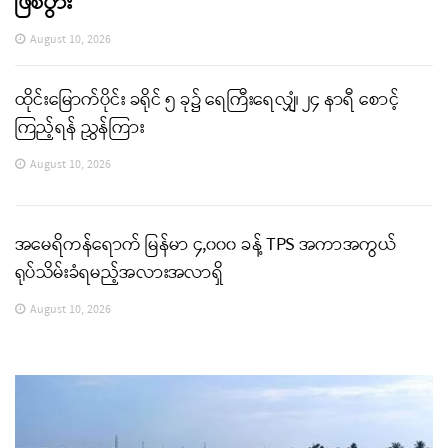
ဖြစ်ပွား
August 10, 2026
ထိုင်းမြောက်ပိုင်း ခရိုင် ၅ ခု၌ ရေကြီးရေလျှံ၊ ၂၄ နာရီ စောင့်
ကြည့်ရန် ညွှန်ကြား
August 10, 2026
အမေရိကန်ရောက် မြန်မာ ၄,၀၀၀ ခန့် TPS အကာအကွယ်
ရုပ်သိမ်းခံရမည့်အလားအလာရှိ
August 10, 2026