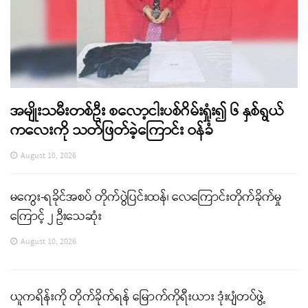
အမျိုးသမီးတစ်ဦး စလော့ငါးပစ်ဂိမ်းရှုံး၍ ၆ နှစ်ရွယ်
ကလေးကို သတ်ဖြတ်ခဲ့ကြောင်း ဝန်ခံ
August 10, 2026
မကွေး-ရခိုင်အစပ် တိုက်ပွဲပြင်းထန်၊ လေကြောင်းတိုက်ခိုက်မှု
ကြောင့် ၂ ဦးသေဆုံး
August 10, 2026
ယူကရိန်းကို တိုက်ခိုက်ရန် မြောက်ကိုရီးယား ဒုံးပျံတပ်ဖွဲ့