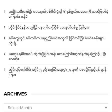
အမျိုးသမီးတစ်ဦး စလော့ငါးပစ်ဂိမ်းရှုံး၍ ၆ နှစ်ရွယ်ကလေးကို သတ်ဖြတ်ခဲ့
ကြောင်း ဝန်ခံ
ထိုင်းနိုင်ငံနွန်ထဘူရီ၌ နောက်တကြိမ် သေနတ်ပစ်မှု ဖြစ်ပွား
စစ်တွေတွင် စစ်တပ်က ရေရှည်ခံစစ်အတွက် ပြင်ဆင်ပြီး ခံစစ်စခန်းများ
တိုးချဲ့
မကွေး-ရခိုင်အစပ် တိုက်ပွဲပြင်းထန်၊ လေကြောင်းတိုက်ခိုက်မှုကြောင့် ၂ ဦး
သေဆုံး
ထိုင်းမြောက်ပိုင်း ခရိုင် ၅ ခု၌ ရေကြီးရေလျှံ၊ ၂၄ နာရီ စောင့်ကြည့်ရန် ညွှန်
ကြား
ARCHIVES