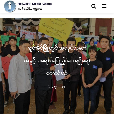
Men
ချင်းမိုင်မြို့တွင် အလုပ်သမား
အခွင့်အရေး အပြည့်အဝ ရရှိရေး
တောင်းဆို
May 2, 2017