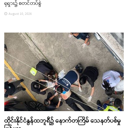
ရုရှား၌ စတင်တပ်စွဲ
August 10, 2026
ထိုင်းနိုင်ငံနွန်ထဘူရီ၌ နောက်တကြိမ် သေနတ်ပစ်မှု