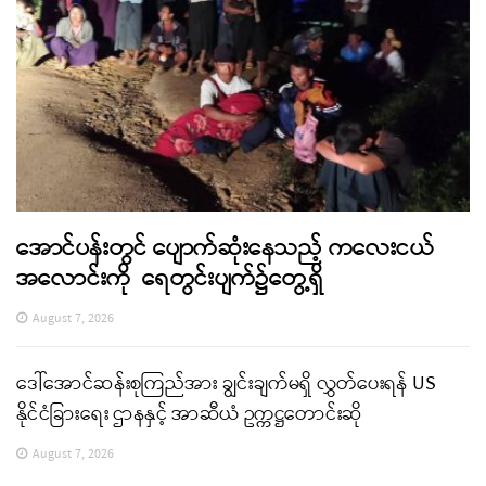
အောင်ပန်းတွင် ပျောက်ဆုံးနေသည့် ကလေးငယ်
အလောင်းကို ရေတွင်းပျက်၌တွေ့ရှိ
August 7, 2026
ဒေါ်အောင်ဆန်းစုကြည်အား ချွင်းချက်မရှိ လွှတ်ပေးရန် US
နိုင်ငံခြားရေး ဌာနနှင့် အာဆီယံ ဥက္ကဋ္ဌတောင်းဆို
August 7, 2026