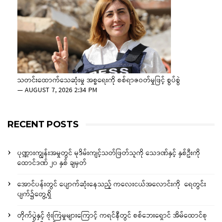
သတင်းထောက်သေဆုံးမှု အစ္စရေးကို စစ်ရာဇဝတ်မှုဖြင့် စွပ်စွဲ
—
AUGUST 7, 2026 2:34 PM
RECENT POSTS
ပုဏ္ဏားကျွန်းအမှုတွင် မုဒိမ်းကျင့်သတ်ဖြတ်သူကို သေဒဏ်နှင့် နှစ်ဦးကို
ထောင်ဒဏ် ၂၀ နှစ် ချမှတ်
အောင်ပန်းတွင် ပျောက်ဆုံးနေသည့် ကလေးငယ်အလောင်းကို ရေတွင်း
ပျက်၌တွေ့ရှိ
တိုက်ပွဲနှင့် ဗုံးကြဲမှုများကြောင့် ကရင်နီတွင် စစ်ဘေးရှောင် အိမ်ထောင်စု