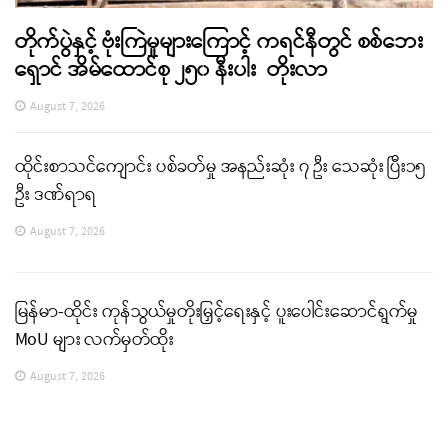
တိုက်ပွဲနှင့် ဗုံးကြဲမှုများကြောင့် ကရင်နီတွင် စစ်ဘေး
ရှောင် အိမ်ထောင်စု ၂၅၀ နီးပါး တိုးလာ
August 7, 2026
ထိုင်းစာသင်ကျောင်း ပစ်ခတ်မှု အနည်းဆုံး ၇ ဦး သေဆုံး ပြီး၁၅
ဦး ဒဏ်ရာရ
August 7, 2026
မြန်မာ-ထိုင်း ကုန်သွယ်မှုတိုးမြှင့်ရေးနှင့် ပူးပေါင်းဆောင်ရွက်မှု
MoU များ လက်မှတ်ထိုး
August 7, 2026