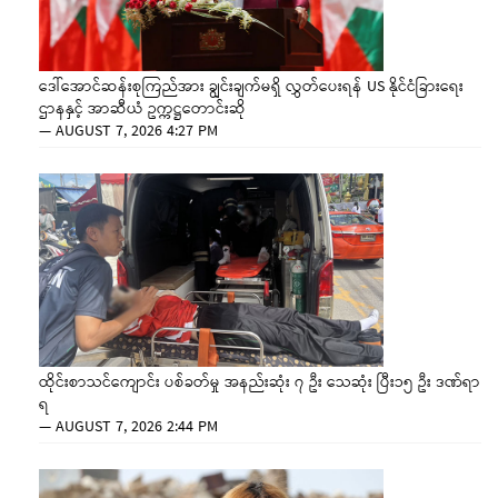
ဒေါ်အောင်ဆန်းစုကြည်အား ချွင်းချက်မရှိ လွှတ်ပေးရန် US နိုင်ငံခြားရေး
ဌာနနှင့် အာဆီယံ ဥက္ကဋ္ဌတောင်းဆို
—
AUGUST 7, 2026 4:27 PM
ထိုင်းစာသင်ကျောင်း ပစ်ခတ်မှု အနည်းဆုံး ၇ ဦး သေဆုံး ပြီး၁၅ ဦး ဒဏ်ရာ
ရ
—
AUGUST 7, 2026 2:44 PM