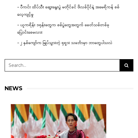
– ပီကင်း ထိပ်သီး ဆွေးနွေးပွဲ မတိုင်ခင် ဖိလစ်ပိုင်နဲ့ အမေရိကန် စစ်
လေ့ကျင့်မှု
– ယူကရိန်း ဒရုန်းတွေက စစ်ပွဲတွေအတွက် ခေတ်သစ်တစ်ခု
ပြောင်းစေမလား
– ၂ နှစ်ကျော်က မြုပ်သွားတဲ့ ရုရှား သင်္ဘောမှာ ဘာတွေပါသလဲ
NEWS