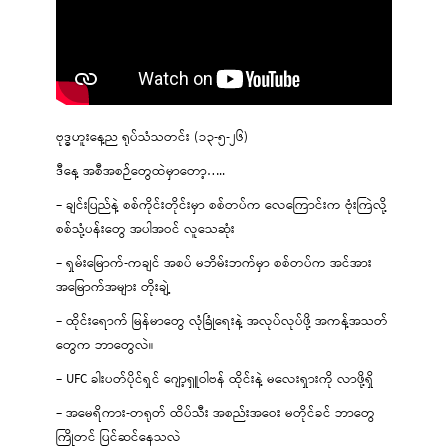
ဗုဒ္ဓဟူးနေ့ည ရုပ်သံသတင်း (၁၃-၅-၂၆)
ဒီနေ့ အစီအစဉ်တွေထဲမှာတော့…..
– ချင်းပြည်နဲ့ စစ်ကိုင်းတိုင်းမှာ စစ်တပ်က လေကြောင်းက ဗုံးကြဲလို့
စစ်သုံ့ပန်းတွေ အပါအဝင် လူသေဆုံး
– ရှမ်းမြောက်-ကချင် အစပ် မဘိမ်းဘက်မှာ စစ်တပ်က အင်အား
အမြောက်အများ တိုးချဲ့
– ထိုင်းရောက် မြန်မာတွေ လုံခြုံရေးနဲ့ အလုပ်လုပ်ဖို့ အကန့်အသတ်
တွေက ဘာတွေလဲ။
– UFC ခါးပတ်ပိုင်ရှင် ဂျော့ရှူဝါဗန် ထိုင်းနဲ့ မလေးရှားကို လာဖို့ရှိ
– အမေရိကား-တရုတ် ထိပ်သီး အစည်းအဝေး မတိုင်ခင် ဘာတွေ
ကြိုတင် ပြင်ဆင်နေသလဲ