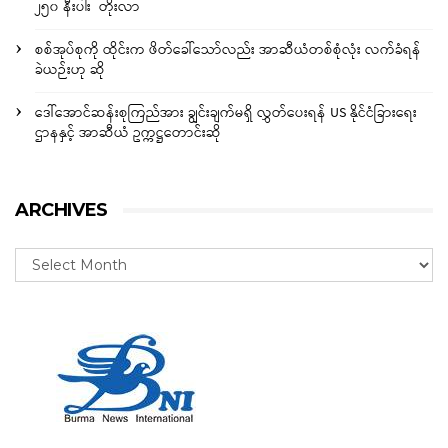
၂၅၀ နီးပါး တိုးလာ
စစ်အုပ်စုကို ထိုင်းက ဖိတ်ခေါ်သော်လည်း အာဆီယံတစ်စုံလုံး လက်ခံရန်
ခဲယဉ်းဟု ဆို
ဒေါ်အောင်ဆန်းစုကြည်အား ချွင်းချက်မရှိ လွှတ်ပေးရန် US နိုင်ငံခြားရေး
ဌာနနှင့် အာဆီယံ ဥက္ကဋ္ဌတောင်းဆို
ARCHIVES