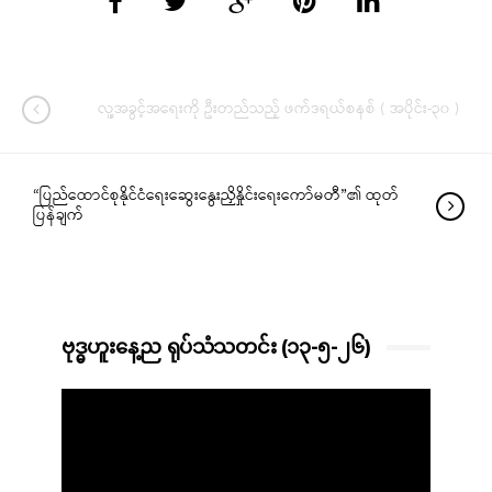
လူ့အခွင့်အရေးကို ဦးတည်သည့် ဖက်ဒရယ်စနစ် ( အပိုင်း-၃၀ )
“ပြည်ထောင်စုနိုင်ငံရေးဆွေးနွေးညှိနှိုင်းရေးကော်မတီ”၏ ထုတ်
ပြန်ချက်
ဗုဒ္ဓဟူးနေ့ည ရုပ်သံသတင်း (၁၃-၅-၂၆)