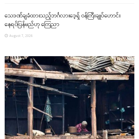
သေဒဏ်ချခံထားသည့်ဘင်္ဂလားဒေ့ရှ် ဝန်ကြီးချုပ်ဟောင်း
နေရပ်ပြန်မည်ဟု ကြေညာ
August 7, 2026