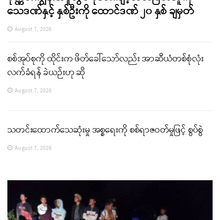
သေဒဏ်နှင့် နှစ်ဦးကို ထောင်ဒဏ် ၂၀ နှစ် ချမှတ်
August 7, 2026
စစ်အုပ်စုကို ထိုင်းက ဖိတ်ခေါ်သော်လည်း အာဆီယံတစ်စုံလုံး
လက်ခံရန် ခဲယဉ်းဟု ဆို
August 7, 2026
သတင်းထောက်သေဆုံးမှု အစ္စရေးကို စစ်ရာဇဝတ်မှုဖြင့် စွပ်စွဲ
August 7, 2026