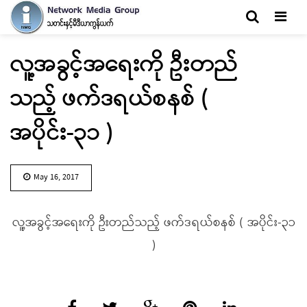
Men
လူ့အခွင့်အရေးကို ဦးတည်
သည့် ဖက်ဒရယ်စနစ် (
အပိုင်း-၃၁ )
May 16, 2017
လူ့အခွင့်အရေးကို ဦးတည်သည့် ဖက်ဒရယ်စနစ် ( အပိုင်း-၃၁
)