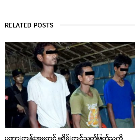
RELATED POSTS
ပုဏ္ဏားကျွန်းအမှုတွင် မုဒိမ်းကျင့်သတ်ဖြတ်သူကို