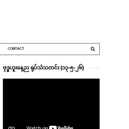
CONTACT
ဗုဒ္ဓဟူးနေ့ည ရုပ်သံသတင်း (၁၃-၅-၂၆)