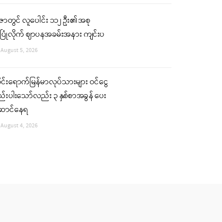
ဇာတွင် လူပေါင်း ၁၁၂ ဦး၏ အစု
ပြုံလိုက် ဈာပနအခမ်းအနား ကျင်းပ
August 5, 2026
ုင်းရောက်မြန်မာလုပ်သားများ ဝင်ငွေ
်းပါးသော်လည်း ၃ နှစ်စာအခွန် ပေး
ောင်နေရ
August 4, 2026