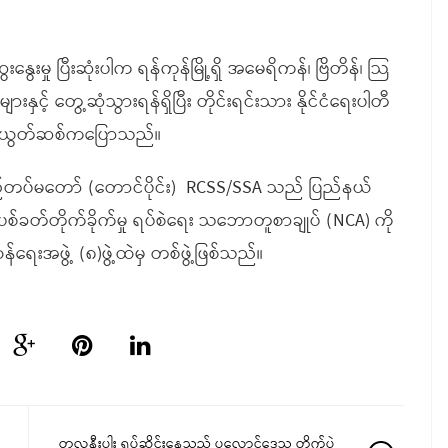
းမှု ပြီးဆုံးပါက ရန်ကုန်မြို့ရှိ အမေရိကန်၊ ဗြိတိန်၊ သြ
့် တွေ့ဆုံသွားရန်ရှိပြီး တိုင်းရင်းသား နိုင်ငံရေးပါတီ
ကြီး ယွတ်ဆစ်ကပြောသည်။
်တပ်မတော် (တောင်ပိုင်း)
RCSS/SSA သည် ပြည်နယ်
စ်ခတ်တိုက်ခိုက်မှု ရပ်စဲရေး သဘောတူစာချုပ် (NCA) ကို
ေးအဖွဲ့ (၈)ဖွဲ့ထဲမှ တစ်ဖွဲ့ဖြစ်သည်။
တလနီးပါး ရပ်ဆိုင်းနေသည့် ပလောင်ဒေသ တိုက်ပွဲ