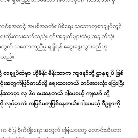
်စီ ရှမ်းပြည်တပ်မတော် (တောင်ပိုင်း)
RCSS/SSA မှ
ထောင်စုအဆင့် အပစ်အခတ်ရပ်စဲရေး သဘောတူစာချူပ်တွင်
ေးထိုးထားသော်လည်း ၎င်းအချက်များထဲမှ အချက်သုံး
တွက် သဘောတူညီမှု ရရှိရန် ဆွေးနွေးသွားမည်ဟု
ောသည်။
 စာချူပ်ထဲမှာ ဟိုမိန်း မိန်းထာက ကျနော်တို့ ဌာနချုပ် ဖြစ်
ံးအတွက်ဖြစ်တယ်လို့ ရေးထားတယ် တပ်အားလုံး ပြောပြီး
ိန်းထာမှာ လူ ၆၀ ပေးနေတယ် ဒါပေမယ့် ကျနော် တို့
 လုပ်မှာလဲ၊ အမြင်မတူဖြစ်နေတယ်။ ဒါပေမယ့် ဒီဥစ္စာကို
RCSS က စံပြ စိုက်ပျိုးရေး အတွက် မြေယာတွေ တောင်းဆိုထား