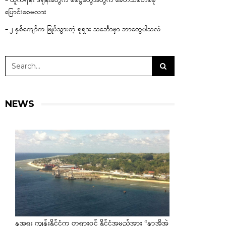
– ယူကရိန်း ဒရုန်းတွေက စစ်ပွဲတွေအတွက် ခေတ်သစ်တစ်ခု
ပြောင်းစေမလား
– ၂ နှစ်ကျော်က မြုပ်သွားတဲ့ ရုရှား သင်္ဘောမှာ ဘာတွေပါသလဲ
NEWS
နအူရူး ကျွန်းနိုင်ငံက တရားဝင် နိုင်ငံအမည်အား “နာအိုအဲ