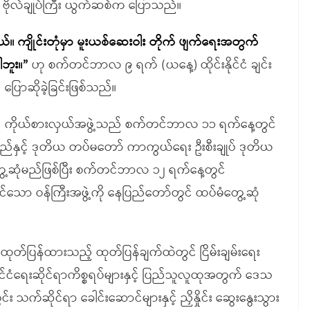
 ဗိုလ်ချုပ်ကြီး ယွက်ဆစ်က ပြောသည်။
ယ်။ ကျိုင်းတုံမှာ မူးယစ်ဆေးဝါး တိုက် ဖျက်ရေးအတွက်
ါဘူး။”
ဟု စက်တင်ဘာလ ၉ ရက် (ယနေ့) ထိုင်းနိုင်ငံ ချင်း
် ပြောဆိုခဲ့ခြင်းဖြစ်သည်။
မည့် ကိုယ်စားလှယ်အဖွဲ့သည် စက်တင်ဘာလ ၁၁ ရက်နေ့တွင်
စုကြည်နှင့် ဒုတိယ တပ်မတော် ကာကွယ်ရေး ဦးစီးချုပ် ဒုတိယ
ွင် တွေ့ဆုံမည်ဖြစ်ပြီး စက်တင်ဘာလ ၁၂ ရက်နေ့တွင်
်သော ဝန်ကြီးအဖွဲ့ကို နေပြည်တော်တွင် ထပ်မံတွေ့ဆုံ
်ပြန်ထားသည့် ထုတ်ပြန်ချက်ထဲတွင် ငြိမ်းချမ်းရေး
ုင်ငံရေးဆိုင်ရာကိစ္စရပ်များနှင့် ပြည်သူလူထုအတွက် ဒေသ
င်း သက်ဆိုင်ရာ ခေါင်းဆောင်များနှင့် ညှိနှိုင်း ဆွေးနွေးသွား