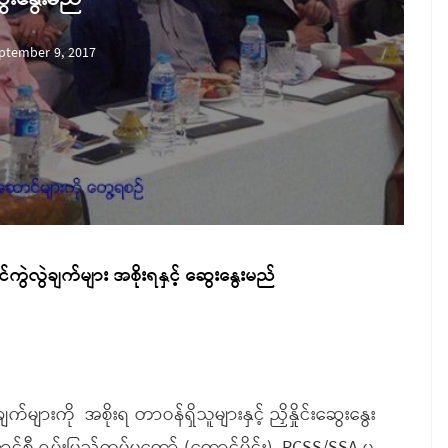
ptember 9, 2017
ွဲလွဲချက်များ အစိုးရနှင့် ဆွေးနွေးမည်
ျက်များကို
အစိုးရ တာဝန်ရှိသူများနှင့် ညှိနှိုင်းဆွေးနွေး