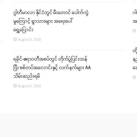
ဂွါတီမာလာ နိုင်ငံတွင် မီးတောင် ပေါက်ကွဲ
ဂါ
မှုကြောင့် ရွာသားများ အရေးပေါ်
အ
ရွှေ့ပြောင်း
August 5, 2026
ထိ
ရခိုင်-ဧရာဝတီအစပ်တွင် တိုက်ပွဲပြင်းထန်
နည
ပြီး စစ်တပ်အလောင်းနှင့် လက်နက်များ AA
ဆ
သိမ်းဆည်းရမိ
August 5, 2026