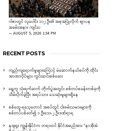
ဂါဇာတွင် လူပေါင်း ၁၁၂ ဦး၏ အစုအပြုံလိုက် ဈာပန
အခမ်းအနား ကျင်းပ
—
AUGUST 5, 2026 1:34 PM
RECENT POSTS
ကျည်ကျရောက်မှုများကြောင့် မဲဆောက်နယ်စပ်ကို ထိုင်း
အာဏာပိုင်များ ကွင်းဆင်းစစ်ဆေး
ရွှေကူ သုံးရက်ဆက် တိုက်ပွဲအတွင်း စစ်တပ်စခန်းတစ်ခုကို
သိမ်းပိုက်ခဲ့ပြီး အရပ်သား သေဆုံးမှုများရှိနေ
စစ်တွေ-ရသေ့တောင် အစပ်တွင် ငါးဖမ်းသမားများကို
စစ်တပ်ပစ်ခတ်၍ ၁ ဦးသေ၊ ၂ ဦးဒဏ်ရာရ
နအူရူး ကျွန်းနိုင်ငံက တရားဝင် နိုင်ငံအမည်အား “နာအိုအဲ