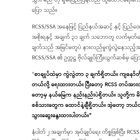
သွား မည် ဟု ရှမ်းပြည်ပြန်လည် ထူထောင်ရေးကောင
ပြော သည်။
RCSS/SSA အနေဖြင့် ပြည်နယ်အဆင့် နှင့် ပြည်
အစိုးရနှင့် အချက် ၃၁ ချက် သဘောတူ လက်မှတ်ရ
ချက်သည် အမြင်မတူပဲ နားလည်မှုကွဲလွဲနေသည့်အ
RCSS/SSA ၏ ဥက္ကဋ္ဌ ဗိုလ်ချုပ်ကြီးယွက်ဆစ်မှ ပြ
“
စာချုပ်ထဲမှာ ကွဲလွဲတာ ၃ ချက်ရှိတယ်။ ကျနော်တို့
တယ်လို့ ရေးထားတယ်။ ပြီးတော့ RCSS တပ်အားလု
တော့မှ နယ်မြေက နည်းနည်းပဲရှိတယ်။ သူတို့က မ
စစ်သားတွေက ထောင်နဲ့ချီရှိတယ်။ အဲ့တော့ ဘယ်လို
သွားဆွေးနွေးထားပါတယ်။”
နံပါတ် ၂ အချက်မှာ အုပ်ချုပ်ရေး ကိစ္စဖြစ်ပြီး 