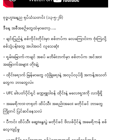
ဗုဒ္ဓဟူးနေ့ည ရုပ်သံသတင်း (၁၃-၅-၂၆)
ဒီနေ့ အစီအစဉ်တွေထဲမှာတော့…..
– ချင်းပြည်နဲ့ စစ်ကိုင်းတိုင်းမှာ စစ်တပ်က လေကြောင်းက ဗုံးကြဲလို့
စစ်သုံ့ပန်းတွေ အပါအဝင် လူသေဆုံး
– ရှမ်းမြောက်-ကချင် အစပ် မဘိမ်းဘက်မှာ စစ်တပ်က အင်အား
အမြောက်အများ တိုးချဲ့
– ထိုင်းရောက် မြန်မာတွေ လုံခြုံရေးနဲ့ အလုပ်လုပ်ဖို့ အကန့်အသတ်
တွေက ဘာတွေလဲ။
– UFC ခါးပတ်ပိုင်ရှင် ဂျော့ရှူဝါဗန် ထိုင်းနဲ့ မလေးရှားကို လာဖို့ရှိ
– အမေရိကား-တရုတ် ထိပ်သီး အစည်းအဝေး မတိုင်ခင် ဘာတွေ
ကြိုတင် ပြင်ဆင်နေသလဲ
– ပီကင်း ထိပ်သီး ဆွေးနွေးပွဲ မတိုင်ခင် ဖိလစ်ပိုင်နဲ့ အမေရိကန် စစ်
လေ့ကျင့်မှု