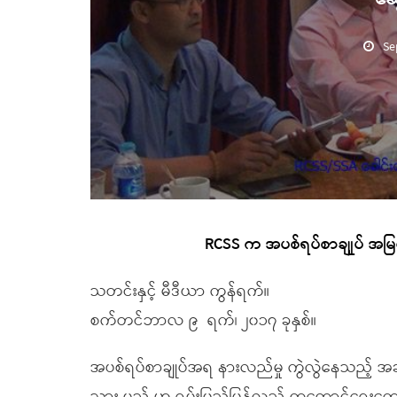
Se
RCSS က အပစ်ရပ်စာချုုပ် အမြင်က
သတင်းနှင့် မီဒီယာ ကွန်ရက်။
စက်တင်ဘာလ ၉
ရက်၊ ၂၀၁၇ ခုနှစ်။
အပစ်ရပ်စာချုပ်အရ နားလည်မှု ကွဲလွဲနေသည့် အခ