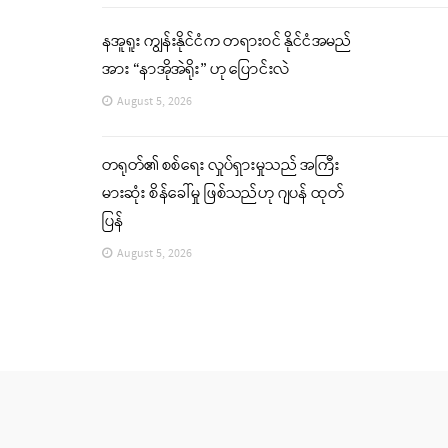
နအူရူး ကျွန်းနိုင်ငံက တရားဝင် နိုင်ငံအမည်
အား “နာအိုအဲရိုး” ဟု ပြောင်းလဲ
August 5, 2026
တရုတ်၏ စစ်ရေး လှုပ်ရှားမှုသည် အကြီး
မားဆုံး စိန်ခေါ်မှု ဖြစ်သည်ဟု ဂျပန် ထုတ်
ပြန်
August 5, 2026