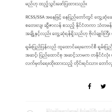
မည်ဟု ထည့်သွင်းဖော်ပြထားသည်။
RCSS/SSA အနေဖြင့် နေပြည်တော်တွင် တွေ့ဆုံဆွေးနွေ
စတေးလျ၊ ဆွီဇာလန် စသည့် နိုင်ငံတကာ သံတမန်များနှင
အချို့နှင့်လည်း တွေ့ဆုံရန်ရှိသည်ဟု ဗိုလ်ချုပ်
ရှမ်းပြည်ပြန်လည် ထူထောင်ရေးကောင်စီ ရှမ်းပြည
အဆင့်၊ ပြည်ထောင်စု အဆင့်သာမက တနိုင်ငံလုံး ပ
လက်မှတ်ရေးထိုးထားသည့် တိုင်းရင်းသား တော်လှန်ရ
နိုင်ငံခေါင်းဆောင်များနှင့် ဗိုလ်ချူပ်ကြီး ယွက်ဆစ်