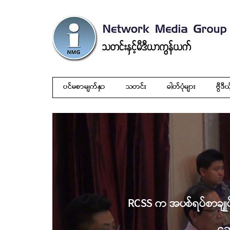
ပင်မစာမျက်နှာ
သတင်း
ဓါတ်ပုံများ
ဗွီဒီယ
RCSS က အပစ်ရပ်စာချုုပ် 
ဆွ