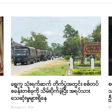
ရွှေကူ သုံးရက်ဆက် တိုက်ပွဲအတွင်း စစ်တပ်
စ
စခန်းတစ်ခုကို သိမ်းပိုက်ခဲ့ပြီး အရပ်သား
သ
သေဆုံးမှုများရှိနေ
ဦ
August 5, 2026