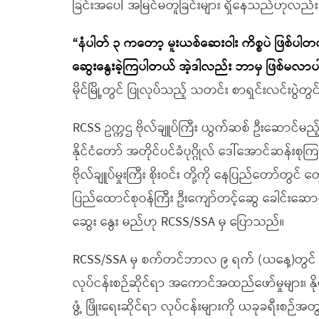
ခြင်းအပေါ် အမြင်မတူခြင်းများ ရှိနေသည်ဟုလည်း
“နံပါတ် ၃ ကတော့ မူးယစ်ဆေးဝါး ကိစ္စပဲ ဖြစ်ပါတ
ဆွေးနွေးခဲ့ကြပါတယ် အဲ့ဒါလည်း ဘာမှ ဖြစ်မလာပ
မိုင်မြို့တွင် ပြုလုပ်သည့် သတင်း စာရှင်းလင်းပွဲတွင
RCSS ဥက္ကဌ ဗိုလ်ချူပ်ကြီး ယွက်ဆစ် ဦးဆောင်
နိုင်ငံတော် အတိုင်ပင်ခံပုဂ္ဂိုလ် ဒေါ်အောင်ဆန်း
ဗိုလ်ချူပ်မှုးကြီး စိုးဝင်း တို့ကို နေပြည်တော်တ
ပြည်ထောင်စုဝန်ကြီး ဦးကျော်တင့်ဆွေ ခေါင်းဆောင
ဆွေး နွေး မည်ဟု RCSS/SSA မှ ပြောသည်။
RCSS/SSA မှ စက်တင်ဘာလ ၉ ရက် (ယနေ့)တွင် ထုတ
လုပ်ငန်းစဉ်ဆိုင်ရာ အကောင်အထည်ဖော်မှုများ၊ နိ
ဖွံ့ ဖြိုးရေးဆိုင်ရာ လုပ်ငန်းများကို ယခုခရီးစဉ်အတွ