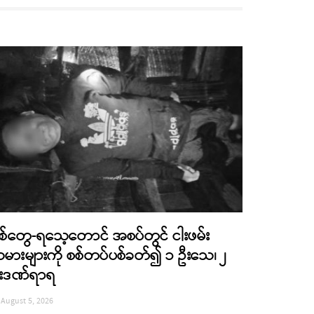
စ်တွေ-ရသေ့တောင် အစပ်တွင် ငါးဖမ်း
မားများကို စစ်တပ်ပစ်ခတ်၍ ၁ ဦးသေ၊ ၂
းဒဏ်ရာရ
August 5, 2026