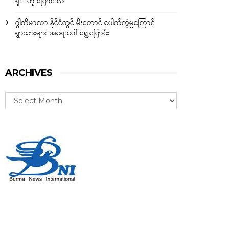
ရိုး” ဟု ပြောင်းလဲ
ဂွါတီမာလာ နိုင်ငံတွင် မီးတောင် ပေါက်ကွဲမှုကြောင့်
ရွာသားများ အရေးပေါ် ရွှေ့ပြောင်း
ARCHIVES