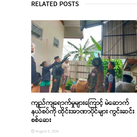
RELATED POSTS
ကျည်ကျရောက်မှုများကြောင့် မဲဆောက်
နယ်စပ်ကို ထိုင်းအာဏာပိုင်များ ကွင်းဆင်း
စစ်ဆေး
August 5, 2026