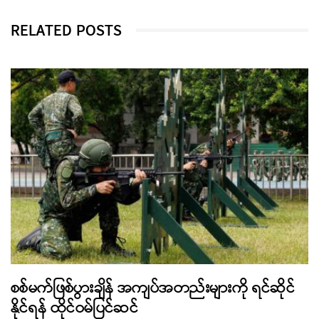
RELATED POSTS
စစ်မက်ဖြစ်ပွားချိန် အကျပ်အတည်းများကို ရင်ဆိုင်
နိုင်ရန် ထိုင်ဝမ်ပြင်ဆင်