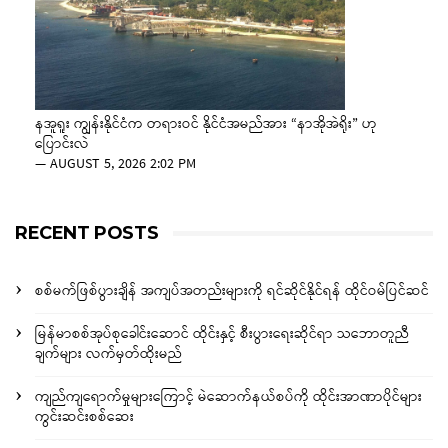
နအူရူး ကျွန်းနိုင်ငံက တရားဝင် နိုင်ငံအမည်အား “နာအိုအဲရိုး” ဟု
ပြောင်းလဲ
—
AUGUST 5, 2026 2:02 PM
RECENT POSTS
စစ်မက်ဖြစ်ပွားချိန် အကျပ်အတည်းများကို ရင်ဆိုင်နိုင်ရန် ထိုင်ဝမ်ပြင်ဆင်
မြန်မာစစ်အုပ်စုခေါင်းဆောင် ထိုင်းနှင့် စီးပွားရေးဆိုင်ရာ သဘောတူညီ
ချက်များ လက်မှတ်ထိုးမည်
ကျည်ကျရောက်မှုများကြောင့် မဲဆောက်နယ်စပ်ကို ထိုင်းအာဏာပိုင်များ
ကွင်းဆင်းစစ်ဆေး