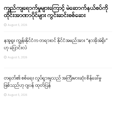
ကျည်ကျရောက်မှုများကြောင့် မဲဆောက်နယ်စပ်ကို
ထိုင်းအာဏာပိုင်များ ကွင်းဆင်းစစ်ဆေး
August 5, 2026
နအူရူး ကျွန်းနိုင်ငံက တရားဝင် နိုင်ငံအမည်အား “နာအိုအဲရိုး”
ဟု ပြောင်းလဲ
August 5, 2026
တရုတ်၏ စစ်ရေး လှုပ်ရှားမှုသည် အကြီးမားဆုံး စိန်ခေါ်မှု
ဖြစ်သည်ဟု ဂျပန် ထုတ်ပြန်
August 5, 2026