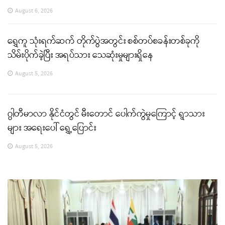
August 6, 2026
ရွှေကူ သုံးရက်ဆက် တိုက်ပွဲအတွင်း စစ်တပ်စခန်းတစ်ခုကို
သိမ်းပိုက်ခဲ့ပြီး အရပ်သား သေဆုံးမှုများရှိနေ
August 5, 2026
ဂွါတီမာလာ နိုင်ငံတွင် မီးတောင် ပေါက်ကွဲမှုကြောင့် ရွာသား
များ အရေးပေါ် ရွှေ့ပြောင်း
August 5, 2026