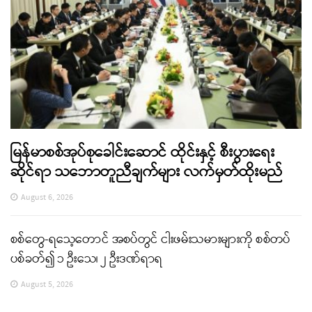
မြန်မာစစ်အုပ်စုခေါင်းဆောင် ထိုင်းနှင့် စီးပွားရေး
ဆိုင်ရာ သဘောတူညီချက်များ လက်မှတ်ထိုးမည်
August 6, 2026
စစ်တွေ-ရသေ့တောင် အစပ်တွင် ငါးဖမ်းသမားများကို စစ်တပ်
ပစ်ခတ်၍ ၁ ဦးသေ၊ ၂ ဦးဒဏ်ရာရ
August 5, 2026