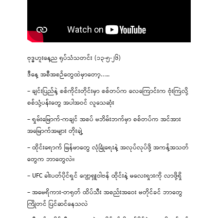
ဗုဒ္ဓဟူးနေ့ည ရုပ်သံသတင်း (၁၃-၅-၂၆)
ဒီနေ့ အစီအစဉ်တွေထဲမှာတော့…..
– ချင်းပြည်နဲ့ စစ်ကိုင်းတိုင်းမှာ စစ်တပ်က လေကြောင်းက ဗုံးကြဲလို့
စစ်သုံ့ပန်းတွေ အပါအဝင် လူသေဆုံး
– ရှမ်းမြောက်-ကချင် အစပ် မဘိမ်းဘက်မှာ စစ်တပ်က အင်အား
အမြောက်အများ တိုးချဲ့
– ထိုင်းရောက် မြန်မာတွေ လုံခြုံရေးနဲ့ အလုပ်လုပ်ဖို့ အကန့်အသတ်
တွေက ဘာတွေလဲ။
– UFC ခါးပတ်ပိုင်ရှင် ဂျော့ရှူဝါဗန် ထိုင်းနဲ့ မလေးရှားကို လာဖို့ရှိ
– အမေရိကား-တရုတ် ထိပ်သီး အစည်းအဝေး မတိုင်ခင် ဘာတွေ
ကြိုတင် ပြင်ဆင်နေသလဲ