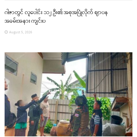
ဂါဇာတွင် လူပေါင်း ၁၁၂ ဦး၏ အစုအပြုံလိုက် ဈာပန
အခမ်းအနား ကျင်းပ
August 5, 2026