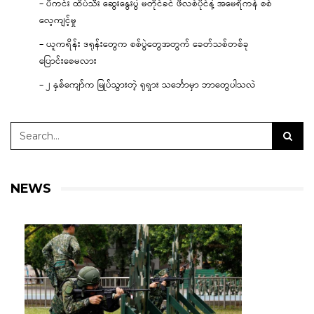
– ပီကင်း ထိပ်သီး ဆွေးနွေးပွဲ မတိုင်ခင် ဖိလစ်ပိုင်နဲ့ အမေရိကန် စစ်
လေ့ကျင့်မှု
– ယူကရိန်း ဒရုန်းတွေက စစ်ပွဲတွေအတွက် ခေတ်သစ်တစ်ခု
ပြောင်းစေမလား
– ၂ နှစ်ကျော်က မြုပ်သွားတဲ့ ရုရှား သင်္ဘောမှာ ဘာတွေပါသလဲ
NEWS