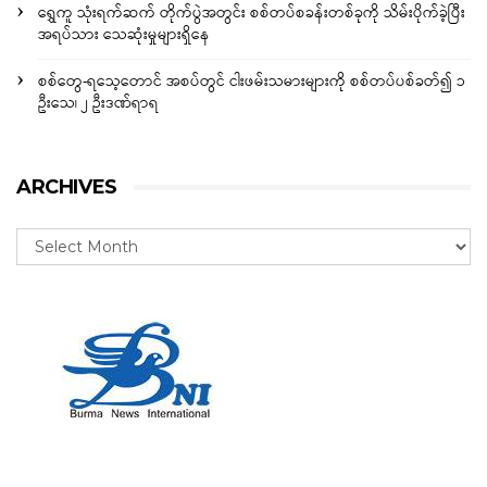
ရွှေကူ သုံးရက်ဆက် တိုက်ပွဲအတွင်း စစ်တပ်စခန်းတစ်ခုကို သိမ်းပိုက်ခဲ့ပြီး
အရပ်သား သေဆုံးမှုများရှိနေ
စစ်တွေ-ရသေ့တောင် အစပ်တွင် ငါးဖမ်းသမားများကို စစ်တပ်ပစ်ခတ်၍ ၁
ဦးသေ၊ ၂ ဦးဒဏ်ရာရ
ARCHIVES