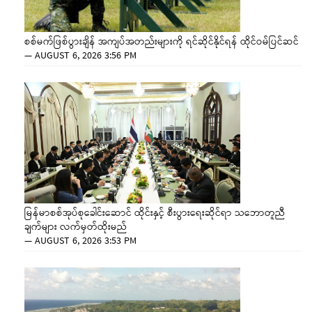
စစ်မက်ဖြစ်ပွားချိန် အကျပ်အတည်းများကို ရင်ဆိုင်နိုင်ရန် ထိုင်ဝမ်ပြင်ဆင်
—
AUGUST 6, 2026 3:56 PM
မြန်မာစစ်အုပ်စုခေါင်းဆောင် ထိုင်းနှင့် စီးပွားရေးဆိုင်ရာ သဘောတူညီ
ချက်များ လက်မှတ်ထိုးမည်
—
AUGUST 6, 2026 3:53 PM