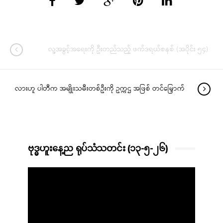
လူ့အခွင့်အရေးကို ဦးတည်သည့် ဖက်ဒရယ်စနစ် (အပိုင်း ၅၄)
လားဟူ ပါတီက အမျိုးသမီးတစ်ဦးကို ဥက္ကဌ အဖြစ် တင်မြှောက်
ဗုဒ္ဓဟူးနေ့ည ရုပ်သံသတင်း (၁၃-၅-၂၆)