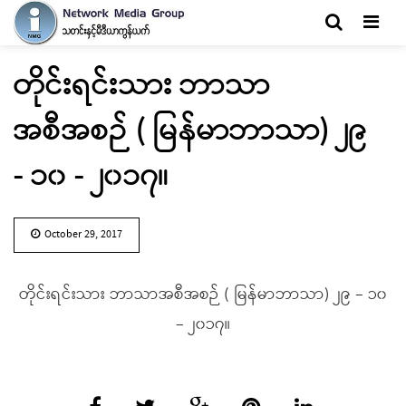
Men
တိုင်းရင်းသား ဘာသာ
အစီအစဉ် ( မြန်မာဘာသာ) ၂၉
- ၁၀ - ၂၀၁၇။
October 29, 2017
တိုင်းရင်းသား ဘာသာအစီအစဉ် ( မြန်မာဘာသာ) ၂၉ – ၁၀
– ၂၀၁၇။