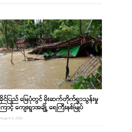
ခိုင်ပြည် မြေပုံတွင် မိုးဆက်တိုက်ရွာသွန်းမှု
ြောင့် ကျေးရွာအချို့ ရေကြီးနစ်မြုပ်
August 6, 2026