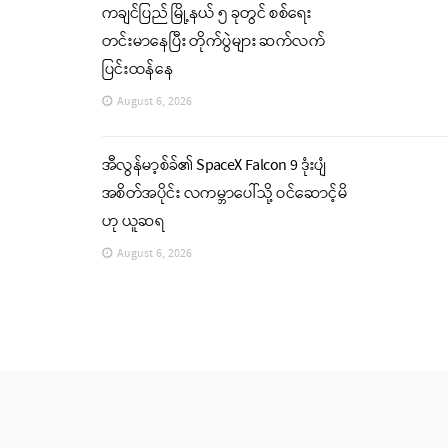
ကချင်ပြည် မြို့နယ် ၅ ခုတွင် စစ်ရေး
တင်းမာနေပြီး တိုက်ပွဲများ ဆက်လက်
ပြင်းထန်နေ
August 6, 2026
အီလွန်မာ့စ်ခ်၏ SpaceX Falcon 9 ဒုံးပျံ
အစိတ်အပိုင်း လကမ္ဘာပေါ်သို့ ဝင်ဆောင့်မိ
ဟု ယူဆရ
August 6, 2026