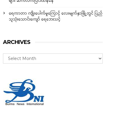
များ ဆက်လက်ပြင်းထန်နေ
ရေကာတာ ကျိုးပေါက်မှုကြောင့် လေးမျက်နှာမြို့တွင် ပြည်
သူသုံးသောင်းကျော် ရေဘေးသင့်
ARCHIVES