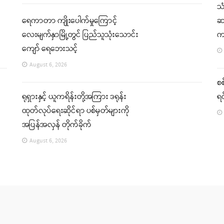
သ
ရေကာတာ ကျိုးပေါက်မှုကြောင့်
ဆက
လေးမျက်နှာမြို့တွင် ပြည်သူသုံးသောင်း
က
ကျော် ရေဘေးသင့်
August 6, 2026
စစ
ရုရှားနှင့် ယူကရိန်းတို့အကြား ဒရုန်း
ရင
ထုတ်လုပ်ရေးဆိုင်ရာ ပစ်မှတ်များကို
အပြန်အလှန် တိုက်ခိုက်
August 6, 2026