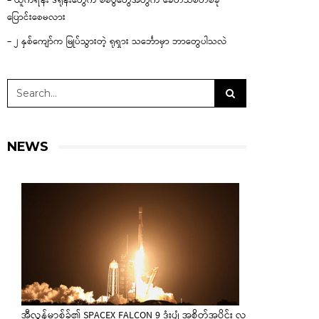
– ယူကရိန်း ဒရုန်းတွေက စစ်ပွဲတွေအတွက် ခေတ်သစ်တစ်ခု
ပြောင်းစေမလား
– ၂ နှစ်ကျော်က မြုပ်သွားတဲ့ ရုရှား သင်္ဘောမှာ ဘာတွေပါသလဲ
NEWS
အီလွန်မာ့စ်ခ်၏ SPACEX FALCON 9 ဒုံးပျံ အစိတ်အပိုင်း လ