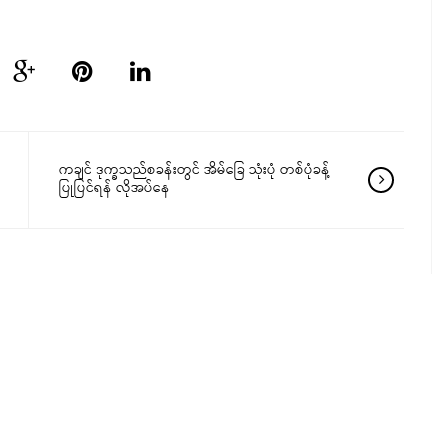
ကချင် ဒုက္ခသည်စခန်းတွင် အိမ်ခြေ သုံးပုံ တစ်ပုံခန့်
ပြုပြင်ရန် လိုအပ်နေ