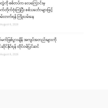
ံတွဲကို စစ်တပ်က လေကြောင်းမှ
်တိုက်ဗုံးကြဲပြီး စစ်သင်္ဘောများဖြင့်
မ်းတက်ရန် ကြိုးပမ်းနေ
August 6, 2026
်မက်ဖြစ်ပွားချိန် အကျပ်အတည်းများကို
်ဆိုင်နိုင်ရန် ထိုင်ဝမ်ပြင်ဆင်
August 6, 2026