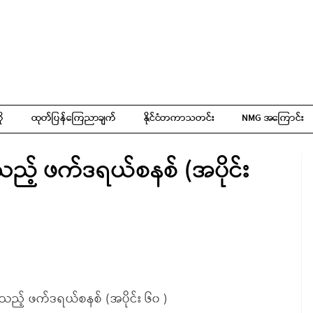
ို
ထုတ်ပြန်ကြေညာချက်
နိုင်ငံတကာသတင်း
NMG အကြောင်း
ည့် ဖက်ဒရယ်စနစ် (အပိုင်း
သည့် ဖက်ဒရယ်စနစ် (အပိုင်း ၆၀ )