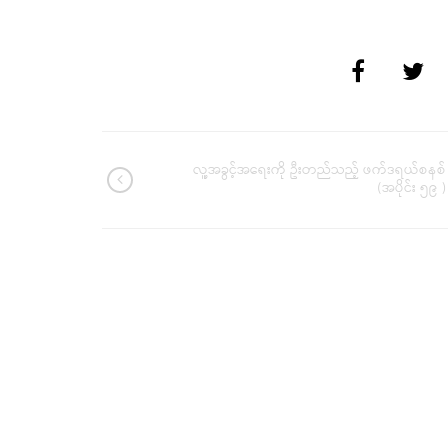
လူ့အခွင့်အရေးကို ဦးတည်သည့် ဖက်ဒရယ်စနစ်
(အပိုင်း ၅၉ )