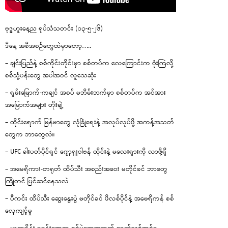
ဗုဒ္ဓဟူးနေ့ည ရုပ်သံသတင်း (၁၃-၅-၂၆)
ဒီနေ့ အစီအစဉ်တွေထဲမှာတော့…..
– ချင်းပြည်နဲ့ စစ်ကိုင်းတိုင်းမှာ စစ်တပ်က လေကြောင်းက ဗုံးကြဲလို့
စစ်သုံ့ပန်းတွေ အပါအဝင် လူသေဆုံး
– ရှမ်းမြောက်-ကချင် အစပ် မဘိမ်းဘက်မှာ စစ်တပ်က အင်အား
အမြောက်အများ တိုးချဲ့
– ထိုင်းရောက် မြန်မာတွေ လုံခြုံရေးနဲ့ အလုပ်လုပ်ဖို့ အကန့်အသတ်
တွေက ဘာတွေလဲ။
– UFC ခါးပတ်ပိုင်ရှင် ဂျော့ရှူဝါဗန် ထိုင်းနဲ့ မလေးရှားကို လာဖို့ရှိ
– အမေရိကား-တရုတ် ထိပ်သီး အစည်းအဝေး မတိုင်ခင် ဘာတွေ
ကြိုတင် ပြင်ဆင်နေသလဲ
– ပီကင်း ထိပ်သီး ဆွေးနွေးပွဲ မတိုင်ခင် ဖိလစ်ပိုင်နဲ့ အမေရိကန် စစ်
လေ့ကျင့်မှု