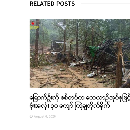
RELATED POSTS
မြောက်ဦးကို စစ်တပ်က လေယာဉ်အုပ်စုဖြင့
ဗုံးအလုံး ၃၀ ကျော် ကြဲချတိုက်ခိုက်
August 6, 2026