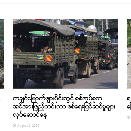
်
ကချင်မြောက်ဖျားပိုင်းတွင် စစ်အုပ်စုက
ရ
အင်အားဖြည့်တင်းကာ စစ်ရေးပြင်ဆင်မှုများ
က
လုပ်ဆောင်နေ
August 6, 2026