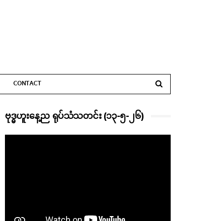
CONTACT
ဗုဒ္ဓဟူးနေ့ည ရုပ်သံသတင်း (၁၃-၅-၂၆)