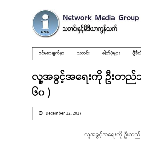
ပင်မစာမျက်နှာ
သတင်း
ဓါတ်ပုံများ
ဗွီဒီယ
လူ့အခွင့်အရေးကို ဦးတည်သ
၆၀ )
December 12, 2017
လူ့အခွင့်အရေးကို ဦးတည်