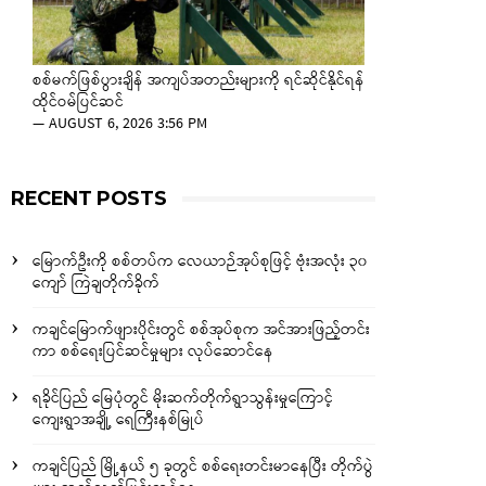
စစ်မက်ဖြစ်ပွားချိန် အကျပ်အတည်းများကို ရင်ဆိုင်နိုင်ရန်
ထိုင်ဝမ်ပြင်ဆင်
—
AUGUST 6, 2026 3:56 PM
RECENT POSTS
မြောက်ဦးကို စစ်တပ်က လေယာဉ်အုပ်စုဖြင့် ဗုံးအလုံး ၃၀
ကျော် ကြဲချတိုက်ခိုက်
ကချင်မြောက်ဖျားပိုင်းတွင် စစ်အုပ်စုက အင်အားဖြည့်တင်း
ကာ စစ်ရေးပြင်ဆင်မှုများ လုပ်ဆောင်နေ
ရခိုင်ပြည် မြေပုံတွင် မိုးဆက်တိုက်ရွာသွန်းမှုကြောင့်
ကျေးရွာအချို့ ရေကြီးနစ်မြုပ်
ကချင်ပြည် မြို့နယ် ၅ ခုတွင် စစ်ရေးတင်းမာနေပြီး တိုက်ပွဲ