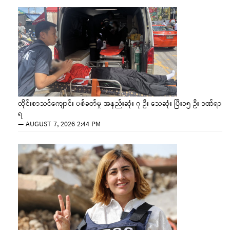
ထိုင်းစာသင်ကျောင်း ပစ်ခတ်မှု အနည်းဆုံး ၇ ဦး သေဆုံး ပြီး၁၅ ဦး ဒဏ်ရာ
ရ
—
AUGUST 7, 2026 2:44 PM