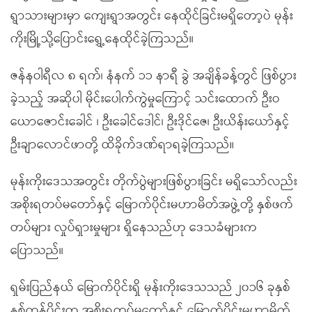
ရွာသားများမှာ ကျေးရွာအတွင်း နေထိုင်ခြင်းမရှိတော့ပဲ မုန်း
ကိုးမြို့သို့ပြောင်းရွှေ့နေထိုင်ခဲ့ကြသည်။
ဇန်နဝါရီလ ၈ ရက်၊ နံနက် ၁၁ နာရီ ခွဲ အချိန်ခန့်တွင် ဖြစ်ပွား
ခဲ့သည့် အဆိုပါ မိုင်းပေါက်ကွဲမှုကြောင့် သင်းထောက် ဦးဝ
ယောဇောင်းခေါင် ၊ ဦးခေါင်ဒေါင်၊ ဦးဒိုင်ဇေ၊ ဦးယိန်းယော်နှင့်
ဦးချာလောင်ဖာတို့ ထိခိုက်ဒဏ်ရာရခဲ့ကြသည်။
မုန်းကိုးဒေသအတွင်း တိုက်ပွဲများဖြစ်ပွားခြင်း မရှိသော်လည်း
အစိုးရတပ်မတော်နှင့် မြောက်ပိုင်းမဟာမိတ်အဖွဲ့တို့ နှစ်ဖက်
တပ်များ လှုပ်ရှားမှုများ ရှိနေသည်ဟု ဒေသခံများက
ပြောသည်။
ရှမ်းပြည်နယ် မြောက်ပိုင်းရှိ မုန်းကိုးဒေသသည် ၂၀၁၆ ခုနှစ်
နှစ်ကုန်ပိုင်းက အစိုးရတပ်မတော်နှင့် မြောက်ပိုင်းမဟာမိတ်