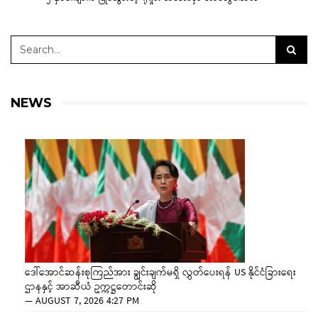
NEWS
ဒေါ်အောင်ဆန်းစုကြည်အား ချွင်းချက်မရှိ လွှတ်ပေးရန် US နိုင်ငံခြားရေး
ဌာနနှင့် အာဆီယံ ဥက္ကဋ္ဌတောင်းဆို
—
AUGUST 7, 2026 4:27 PM