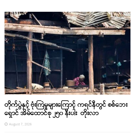
တိုက်ပွဲနှင့် ဗုံးကြဲမှုများကြောင့် ကရင်နီတွင် စစ်ဘေး
ရှောင် အိမ်ထောင်စု ၂၅၀ နီးပါး တိုးလာ
August 7, 2026