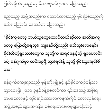
ဖြတ်လိုက်ရသည်ဟု မိသားစုဝင်များက ပြောသည်။
မည်သည့် အဖွဲ့အစည်းက ထောင်ထားသည့် မိုင်းဖြစ်သည်ကို
မသိရကြောင်း ဒေသခံက ပြောသည်။
“မိုင်းကျတော့ ဘယ်သူတွေထောင်တယ်ဆိုတာ အတိအကျ
တော့ ပြောလို့မရဘူး။ ကျနော်တို့လည်း မသိဘူးလေနော်။
မိုင်းထိတဲ့ရွာသားတွေက သူတို့က အရင်နေခဲ့တဲ့ ရွာဟောင်း
ပေါ့ မန်ဂျက်မှာ ထင်းခွေဖို့ သွားရင်းနဲ့ သူတို့ မိုင်းသွားနင်းမိ
တာ”
မန်ဂျက်ကျေးရွာသည် မုန်းကိုးမြို့နှင့် နှစ်မိုင်ကျော်ခန့်သာ
ကွာဝေးပြီး ၂၀၁၁ ခုနှစ်ခန့်မှစတင်ကာ ၎င်းဒေသ၌ အစိုးရ
တပ်မတော်နှင့် တိုင်းရင်းသားလက်နက်ကိုင် တော်လှန်ရေး
အဖွဲ့အစည်းများအကြား စစ်ရေးတင်းမာမှုများကြောင့်