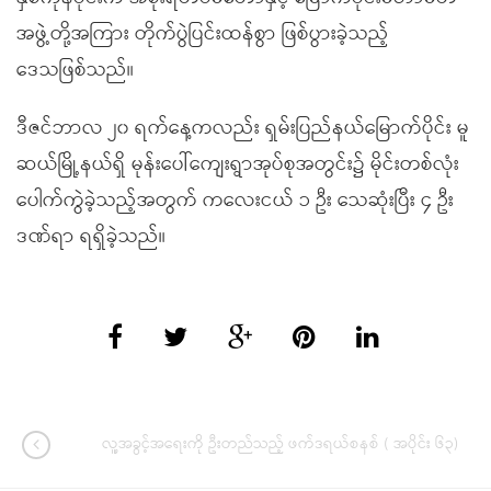
အဖွဲ့တို့အကြား တိုက်ပွဲပြင်းထန်စွာ ဖြစ်ပွားခဲ့သည့်
ဒေသဖြစ်သည်။
ဒီဇင်ဘာလ ၂၀ ရက်နေ့ကလည်း ရှမ်းပြည်နယ်မြောက်ပိုင်း မူ
ဆယ်မြို့နယ်ရှိ မုန်းပေါ်ကျေးရွာအုပ်စုအတွင်း၌ မိုင်းတစ်လုံး
ပေါက်ကွဲခဲ့သည့်အတွက် ကလေးငယ် ၁ ဦး သေဆုံးပြီး ၄ ဦး
ဒဏ်ရာ ရရှိခဲ့သည်။
လူ့အခွင့်အရေးကို ဦးတည်သည့် ဖက်ဒရယ်စနစ် ( အပိုင်း ၆၃)