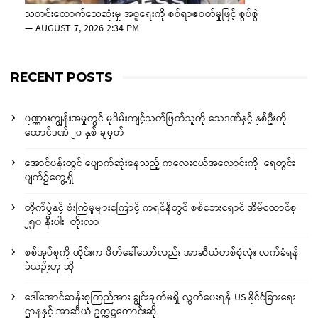
သတင်းထောက်သေဆုံးမှု အစ္စရေးကို စစ်ရာဇဝတ်မှုဖြင့် စွပ်စွဲ
—
AUGUST 7, 2026 2:34 PM
RECENT POSTS
ပုဏ္ဏားကျွန်းအမှုတွင် မုဒိမ်းကျင့်သတ်ဖြတ်သူကို သေဒဏ်နှင့် နှစ်ဦးကို
ထောင်ဒဏ် ၂၀ နှစ် ချမှတ်
အောင်ပန်းတွင် ပျောက်ဆုံးနေသည့် ကလေးငယ်အလောင်းကို ရေတွင်း
ပျက်၌တွေ့ရှိ
တိုက်ပွဲနှင့် ဗုံးကြဲမှုများကြောင့် ကရင်နီတွင် စစ်ဘေးရှောင် အိမ်ထောင်စု
၂၅၀ နီးပါး တိုးလာ
စစ်အုပ်စုကို ထိုင်းက ဖိတ်ခေါ်သော်လည်း အာဆီယံတစ်စုံလုံး လက်ခံရန်
ခဲယဉ်းဟု ဆို
ဒေါ်အောင်ဆန်းစုကြည်အား ချွင်းချက်မရှိ လွှတ်ပေးရန် US နိုင်ငံခြားရေး
ဌာနနှင့် အာဆီယံ ဥက္ကဋ္ဌတောင်းဆို