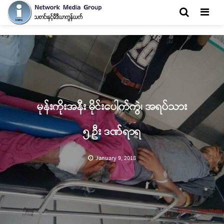
Men
မုန်းကိုးအနီး မိုင်းပေါက်ကွဲ၊ အရပ်သား
၅ ဦး ဒဏ်ရာရ
January 9, 2018