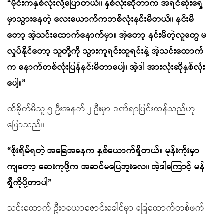
“မိုင်းကနှစ်လုံးလို့ပြောတယ်။ နှစ်လုံးဆိုတာက အရင်ဆုံးရှေ့
မှာသွားနေတဲ့ လေးယောက်ကတစ်လုံးနင်းမိတယ်။ နင်းမိ
တော့ အဲ့သင်းထောက်နောက်မှာ။ အဲ့တော့ နင်းမိတဲ့လူတွေ မ
လှုပ်နိုင်တော့ သူတို့ကို သွားကူရင်းထူရင်းနဲ့ အဲ့သင်းထောက်
က နောက်တစ်လုံးပြန်နင်းမိတာပေါ့။ အဲ့ဒါ အားလုံးဆိုနှစ်လုံး
ပေါ့။”
ထိခိုက်မိသူ ၅ ဦးအနက် ၂ ဦးမှာ ဒဏ်ရာပြင်းထန်သည်ဟု
ပြောသည်။
“စိုးရိမ်ရတဲ့ အခြေအနေက နှစ်ယောက်ရှိတယ်။ မုန်းကိုးမှာ
ကျတော့ ဆေးကုဖို့က အဆင်မပြေဘူးလေ။ အဲ့ဒါကြောင့် မန်
ရှီကိုပို့တာပါ”
သင်းထောက် ဦးဝယောဇောင်းခေါင်မှာ ခြေထောက်တစ်ဖက်