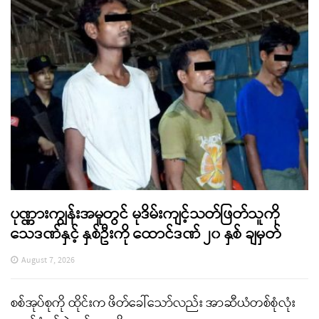
ပုဏ္ဏားကျွန်းအမှုတွင် မုဒိမ်းကျင့်သတ်ဖြတ်သူကို
သေဒဏ်နှင့် နှစ်ဦးကို ထောင်ဒဏ် ၂၀ နှစ် ချမှတ်
August 7, 2026
စစ်အုပ်စုကို ထိုင်းက ဖိတ်ခေါ်သော်လည်း အာဆီယံတစ်စုံလုံး