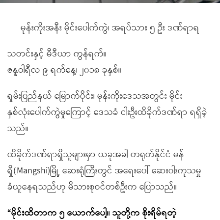
မုန်းကိုးအနီး မိုင်းပေါက်ကွဲ၊ အရပ်သား ၅ ဦး ဒဏ်ရာရ
သတင်းနှင့် မီဒီယာ ကွန်ရက်။
ဇန္နဝါရီလ ၉ ရက်နေ့၊ ၂၀၁၈ ခုနှစ်။
ရှမ်းပြည်နယ် မြောက်ပိုင်း၊ မုန်းကိုးဒေသအတွင်း မိုင်း
နှစ်လုံးပေါက်ကွဲမှုကြောင့် ဒေသခံ ငါးဦးထိခိုက်ဒဏ်ရာ ရရှိခဲ့
သည်။
ထိခိုက်ဒဏ်ရာရှိသူများမှာ ယခုအခါ တရုတ်နိုင်ငံ မန်
ရှီ(Mangshi)မြို့ ဆေးရုံကြီးတွင် အရေးပေါ် ဆေးဝါးကုသမှု
ခံယူနေရသည်ဟု မိသားစုဝင်တစ်ဦးက ပြောသည်။
“မိုင်းထိတာက ၅ ယောက်ပေါ့။ သူတို့က စိုးရိမ်ရတဲ့