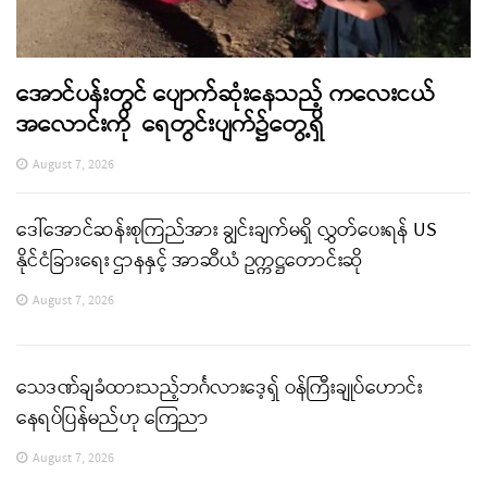
အောင်ပန်းတွင် ပျောက်ဆုံးနေသည့် ကလေးငယ်
အလောင်းကို ရေတွင်းပျက်၌တွေ့ရှိ
August 7, 2026
ဒေါ်အောင်ဆန်းစုကြည်အား ချွင်းချက်မရှိ လွှတ်ပေးရန် US
နိုင်ငံခြားရေး ဌာနနှင့် အာဆီယံ ဥက္ကဋ္ဌတောင်းဆို
August 7, 2026
သေဒဏ်ချခံထားသည့်ဘင်္ဂလားဒေ့ရှ် ဝန်ကြီးချုပ်ဟောင်း
နေရပ်ပြန်မည်ဟု ကြေညာ
August 7, 2026