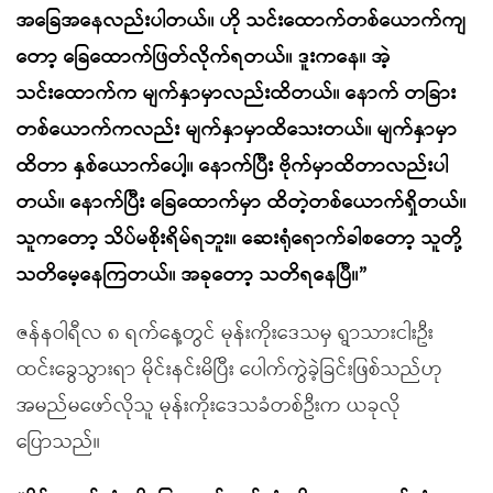
အခြေအနေလည်းပါတယ်။ ဟို သင်းထောက်တစ်ယောက်ကျ
တော့ ခြေထောက်ဖြတ်လိုက်ရတယ်။ ဒူးကနေ။ အဲ့
သင်းထောက်က မျက်နှာမှာလည်းထိတယ်။ နောက် တခြား
တစ်ယောက်ကလည်း မျက်နှာမှာထိသေးတယ်။ မျက်နှာမှာ
ထိတာ နှစ်ယောက်ပေါ့။ နောက်ပြီး ဗိုက်မှာထိတာလည်းပါ
တယ်။ နောက်ပြီး ခြေထောက်မှာ ထိတဲ့တစ်ယောက်ရှိတယ်။
သူကတော့ သိပ်မစိုးရိမ်ရဘူး။ ဆေးရုံရောက်ခါစတော့ သူတို့
သတိမေ့နေကြတယ်။ အခုတော့ သတိရနေပြီ။”
ဇန်နဝါရီလ ၈ ရက်နေ့တွင် မုန်းကိုးဒေသမှ ရွာသားငါးဦး
ထင်းခွေသွားရာ မိုင်းနင်းမိပြီး ပေါက်ကွဲခဲ့ခြင်းဖြစ်သည်ဟု
အမည်မဖော်လိုသူ မုန်းကိုးဒေသခံတစ်ဦးက ယခုလို
ပြောသည်။