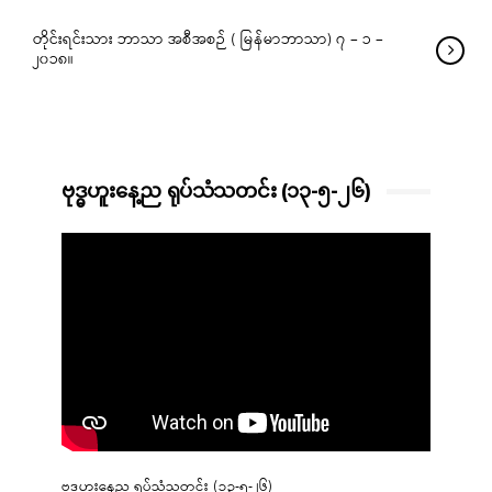
တိုင်းရင်းသား ဘာသာ အစီအစဉ် ( မြန်မာဘာသာ) ၇ – ၁ –
၂၀၁၈။
ဗုဒ္ဓဟူးနေ့ည ရုပ်သံသတင်း (၁၃-၅-၂၆)
ဗုဒ္ဓဟူးနေ့ည ရုပ်သံသတင်း (၁၃-၅-၂၆)