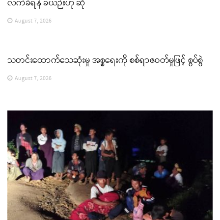
လက်ခံရန် ခဲယဉ်းဟု ဆို
August 7, 2026
သတင်းထောက်သေဆုံးမှု အစ္စရေးကို စစ်ရာဇဝတ်မှုဖြင့် စွပ်စွဲ
August 7, 2026