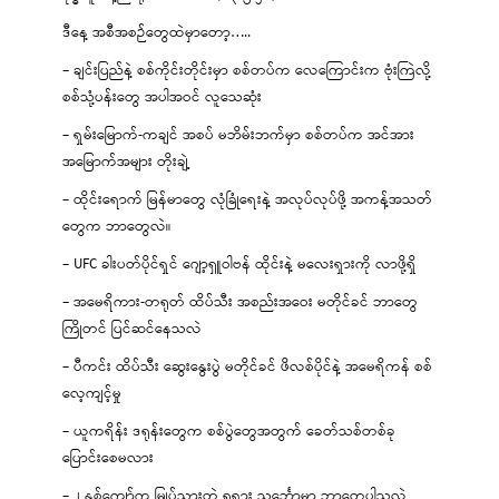
ဒီနေ့ အစီအစဉ်တွေထဲမှာတော့…..
– ချင်းပြည်နဲ့ စစ်ကိုင်းတိုင်းမှာ စစ်တပ်က လေကြောင်းက ဗုံးကြဲလို့
စစ်သုံ့ပန်းတွေ အပါအဝင် လူသေဆုံး
– ရှမ်းမြောက်-ကချင် အစပ် မဘိမ်းဘက်မှာ စစ်တပ်က အင်အား
အမြောက်အများ တိုးချဲ့
– ထိုင်းရောက် မြန်မာတွေ လုံခြုံရေးနဲ့ အလုပ်လုပ်ဖို့ အကန့်အသတ်
တွေက ဘာတွေလဲ။
– UFC ခါးပတ်ပိုင်ရှင် ဂျော့ရှူဝါဗန် ထိုင်းနဲ့ မလေးရှားကို လာဖို့ရှိ
– အမေရိကား-တရုတ် ထိပ်သီး အစည်းအဝေး မတိုင်ခင် ဘာတွေ
ကြိုတင် ပြင်ဆင်နေသလဲ
– ပီကင်း ထိပ်သီး ဆွေးနွေးပွဲ မတိုင်ခင် ဖိလစ်ပိုင်နဲ့ အမေရိကန် စစ်
လေ့ကျင့်မှု
– ယူကရိန်း ဒရုန်းတွေက စစ်ပွဲတွေအတွက် ခေတ်သစ်တစ်ခု
ပြောင်းစေမလား
– ၂ နှစ်ကျော်က မြုပ်သွားတဲ့ ရုရှား သင်္ဘောမှာ ဘာတွေပါသလဲ