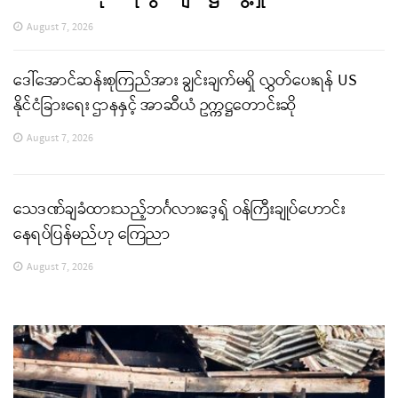
August 7, 2026
ဒေါ်အောင်ဆန်းစုကြည်အား ချွင်းချက်မရှိ လွှတ်ပေးရန် US
နိုင်ငံခြားရေး ဌာနနှင့် အာဆီယံ ဥက္ကဋ္ဌတောင်းဆို
August 7, 2026
သေဒဏ်ချခံထားသည့်ဘင်္ဂလားဒေ့ရှ် ဝန်ကြီးချုပ်ဟောင်း
နေရပ်ပြန်မည်ဟု ကြေညာ
August 7, 2026