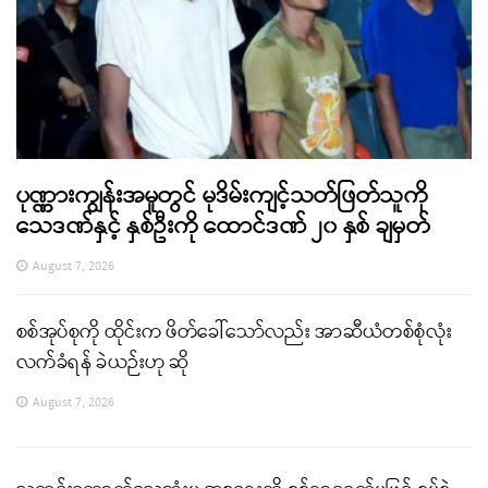
ပုဏ္ဏားကျွန်းအမှုတွင် မုဒိမ်းကျင့်သတ်ဖြတ်သူကို
သေဒဏ်နှင့် နှစ်ဦးကို ထောင်ဒဏ် ၂၀ နှစ် ချမှတ်
August 7, 2026
စစ်အုပ်စုကို ထိုင်းက ဖိတ်ခေါ်သော်လည်း အာဆီယံတစ်စုံလုံး
လက်ခံရန် ခဲယဉ်းဟု ဆို
August 7, 2026