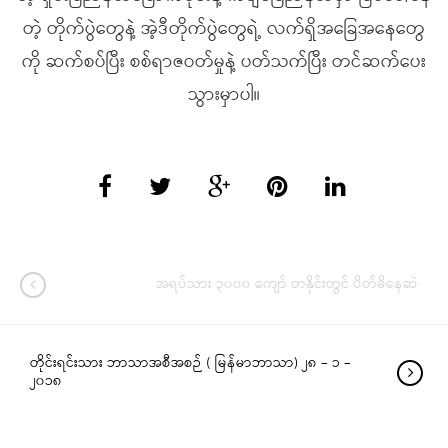
တဲ့ တိုက်ပွဲတွေနဲ့ အဲ့ဒီတိုက်ပွဲတွေရဲ့ လက်ရှိအခြေအနေတွေ
ကို ဆက်စပ်ပြီး စစ်ရာဇဝတ်မှုနဲ့ ပတ်သက်ပြီး တင်ဆက်ပေး
သွားမှာပါ။
အရပ်သား ၃၀၀၀ ကျော် တနိုင်းတွင် ပိတ်မိနေဆဲ
တိုင်းရင်းသား ဘာသာအစီအစဉ် ( မြန်မာဘာသာ) ၂၈ – ၁ –
၂၀၁၈