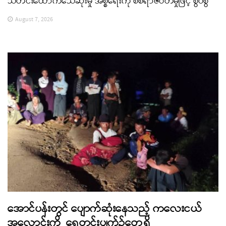
သတင်းထောက်သေဆုံးမှု အစ္စရေးကို စစ်ရာဇဝတ်မှုဖြင့် စွပ်စွဲ
August 7, 2026
အောင်ပန်းတွင် ပျောက်ဆုံးနေသည့် ကလေးငယ်
အလောင်းကို ရေတွင်းပျက်၌တွေ့ရှိ