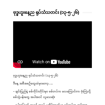
ဗုဒ္ဓဟူးနေ့ည ရုပ်သံသတင်း (၁၃-၅-၂၆)
ဗုဒ္ဓဟူးနေ့ည ရုပ်သံသတင်း (၁၃-၅-၂၆)
ဒီနေ့ အစီအစဉ်တွေထဲမှာတော့…..
– ချင်းပြည်နဲ့ စစ်ကိုင်းတိုင်းမှာ စစ်တပ်က လေကြောင်းက ဗုံးကြဲလို့
စစ်သုံ့ပန်းတွေ အပါအဝင် လူသေဆုံး