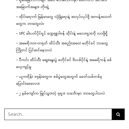
– ရှမ်းမြောက်-ကချင် အစပ် မဘိမ်းဘက်မှာ စစ်တပ်က အင်အား
အမြောက်အများ တိုးချဲ့
– ထိုင်းရောက် မြန်မာတွေ လုံခြုံရေးနဲ့ အလုပ်လုပ်ဖို့ အကန့်အသတ်
တွေက ဘာတွေလဲ။
– UFC ခါးပတ်ပိုင်ရှင် ဂျော့ရှူဝါဗန် ထိုင်းနဲ့ မလေးရှားကို လာဖို့ရှိ
– အမေရိကား-တရုတ် ထိပ်သီး အစည်းအဝေး မတိုင်ခင် ဘာတွေ
ကြိုတင် ပြင်ဆင်နေသလဲ
– ပီကင်း ထိပ်သီး ဆွေးနွေးပွဲ မတိုင်ခင် ဖိလစ်ပိုင်နဲ့ အမေရိကန် စစ်
လေ့ကျင့်မှု
– ယူကရိန်း ဒရုန်းတွေက စစ်ပွဲတွေအတွက် ခေတ်သစ်တစ်ခု
ပြောင်းစေမလား
– ၂ နှစ်ကျော်က မြုပ်သွားတဲ့ ရုရှား သင်္ဘောမှာ ဘာတွေပါသလဲ