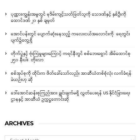
ပုဏ္ဏားကျွန်းအမှုတွင် မုဒိမ်းကျင့်သတ်ဖြတ်သူကို သေဒဏ်နှင့် နှစ်ဦးကို
ထောင်ဒဏ် ၂၀ နှစ် ချမှတ်
အောင်ပန်းတွင် ပျောက်ဆုံးနေသည့် ကလေးငယ်အလောင်းကို ရေတွင်း
ပျက်၌တွေ့ရှိ
တိုက်ပွဲနှင့် ဗုံးကြဲမှုများကြောင့် ကရင်နီတွင် စစ်ဘေးရှောင် အိမ်ထောင်စု
၂၅၀ နီးပါး တိုးလာ
စစ်အုပ်စုကို ထိုင်းက ဖိတ်ခေါ်သော်လည်း အာဆီယံတစ်စုံလုံး လက်ခံရန်
ခဲယဉ်းဟု ဆို
ဒေါ်အောင်ဆန်းစုကြည်အား ချွင်းချက်မရှိ လွှတ်ပေးရန် US နိုင်ငံခြားရေး
ဌာနနှင့် အာဆီယံ ဥက္ကဋ္ဌတောင်းဆို
ARCHIVES