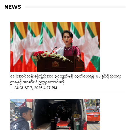
NEWS
ဒေါ်အောင်ဆန်းစုကြည်အား ချွင်းချက်မရှိ လွှတ်ပေးရန် US နိုင်ငံခြားရေး
ဌာနနှင့် အာဆီယံ ဥက္ကဋ္ဌတောင်းဆို
—
AUGUST 7, 2026 4:27 PM