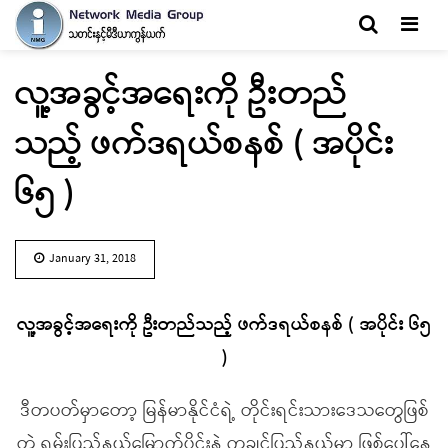
Men
လူ့အခွင့်အရေးကို ဦးတည်
သည့် ဖက်ဒရယ်စနစ် ( အပိုင်း
၆၅ )
January 31, 2018
လူ့အခွင့်အရေးကို ဦးတည်သည့် ဖက်ဒရယ်စနစ် ( အပိုင်း ၆၅
)
ဒီတပတ်မှာတော့ မြန်မာနိုင်ငံရဲ့ တိုင်းရင်းသားဒေသတွေဖြစ်
တဲ့ ရှမ်းပြည်နယ်မြောက်ပိုင်းနဲ့ ကချင်ပြည်နယ်မှာ ဖြစ်ပေါ်နေ