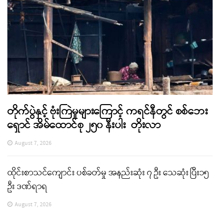
တိုက်ပွဲနှင့် ဗုံးကြဲမှုများကြောင့် ကရင်နီတွင် စစ်ဘေး
ရှောင် အိမ်ထောင်စု ၂၅၀ နီးပါး တိုးလာ
August 7, 2026
ထိုင်းစာသင်ကျောင်း ပစ်ခတ်မှု အနည်းဆုံး ၇ ဦး သေဆုံး ပြီး၁၅
ဦး ဒဏ်ရာရ
August 7, 2026