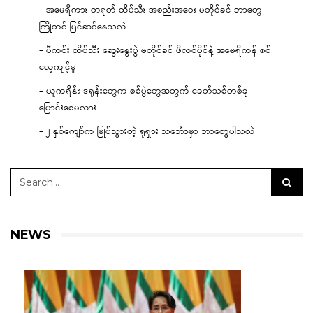
– အမေရိကား-တရုတ် ထိပ်သီး အစည်းအဝေး မတိုင်ခင် ဘာတွေ
ကြိုတင် ပြင်ဆင်နေသလဲ
– ပီကင်း ထိပ်သီး ဆွေးနွေးပွဲ မတိုင်ခင် ဖိလစ်ပိုင်နဲ့ အမေရိကန် စစ်
လေ့ကျင့်မှု
– ယူကရိန်း ဒရုန်းတွေက စစ်ပွဲတွေအတွက် ခေတ်သစ်တစ်ခု
ပြောင်းစေမလား
– ၂ နှစ်ကျော်က မြုပ်သွားတဲ့ ရုရှား သင်္ဘောမှာ ဘာတွေပါသလဲ
NEWS