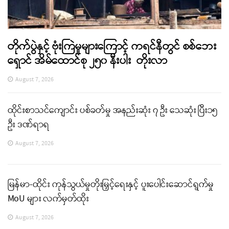
တိုက်ပွဲနှင့် ဗုံးကြဲမှုများကြောင့် ကရင်နီတွင် စစ်ဘေး
ရှောင် အိမ်ထောင်စု ၂၅၀ နီးပါး တိုးလာ
August 7, 2026
ထိုင်းစာသင်ကျောင်း ပစ်ခတ်မှု အနည်းဆုံး ၇ ဦး သေဆုံး ပြီး၁၅
ဦး ဒဏ်ရာရ
August 7, 2026
မြန်မာ-ထိုင်း ကုန်သွယ်မှုတိုးမြှင့်ရေးနှင့် ပူးပေါင်းဆောင်ရွက်မှု
MoU များ လက်မှတ်ထိုး
August 7, 2026