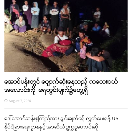
အောင်ပန်းတွင် ပျောက်ဆုံးနေသည့် ကလေးငယ်
အလောင်းကို ရေတွင်းပျက်၌တွေ့ရှိ
August 7, 2026
ဒေါ်အောင်ဆန်းစုကြည်အား ချွင်းချက်မရှိ လွှတ်ပေးရန် US
နိုင်ငံခြားရေး ဌာနနှင့် အာဆီယံ ဥက္ကဋ္ဌတောင်းဆို