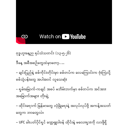
ဗုဒ္ဓဟူးနေ့ည ရုပ်သံသတင်း (၁၃-၅-၂၆)
ဒီနေ့ အစီအစဉ်တွေထဲမှာတော့…..
– ချင်းပြည်နဲ့ စစ်ကိုင်းတိုင်းမှာ စစ်တပ်က လေကြောင်းက ဗုံးကြဲလို့
စစ်သုံ့ပန်းတွေ အပါအဝင် လူသေဆုံး
– ရှမ်းမြောက်-ကချင် အစပ် မဘိမ်းဘက်မှာ စစ်တပ်က အင်အား
အမြောက်အများ တိုးချဲ့
– ထိုင်းရောက် မြန်မာတွေ လုံခြုံရေးနဲ့ အလုပ်လုပ်ဖို့ အကန့်အသတ်
တွေက ဘာတွေလဲ။
– UFC ခါးပတ်ပိုင်ရှင် ဂျော့ရှူဝါဗန် ထိုင်းနဲ့ မလေးရှားကို လာဖို့ရှိ