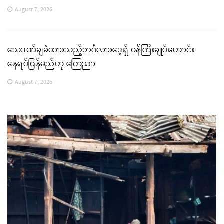
August 7, 2026
သေဒဏ်ချခံထားသည့်ဘင်္ဂလားဒေ့ရှ် ဝန်ကြီးချုပ်ဟောင်း
နေရပ်ပြန်မည်ဟု ကြေညာ
August 7, 2026