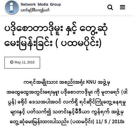
Men
ပဒိုစောတာဒိုမူး နှင့် တွေ့ဆုံ
မေးမြန်းခြင်း ( ပထမပိုင်း)
May 11, 2018
ကရင်အမျိုးသား အစည်းအရုံး KNU အဖွဲ့မှ
အထွေထွေအတွင်းရေးမှူး ပဒိုစောတာဒိုမူး ကို မူတရော် (ဖါ
ပွန်) ခရိုင် ဒေသအပါအဝင် လက်ရှိ ရင်ဆိုင်ကြုံတွေ့နေရမှု
များနှင့် ပတ်သက်၍ သတင်းနှင့်မီဒီယာ ကွန်ရက် အဖွဲ့မှ
တွေ့ဆုံမေးမြန်းထားပါသည်။ (ပထမပိုင်း) 11/ 5 / 2018။