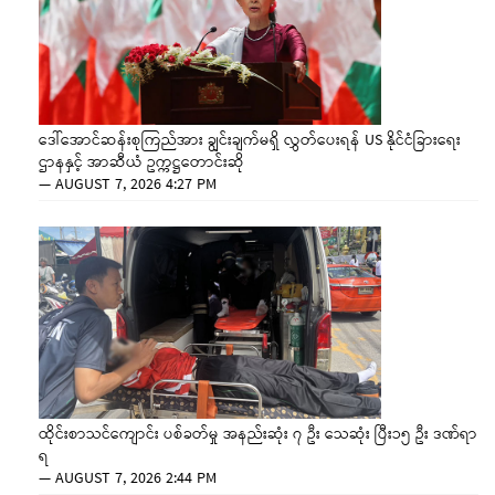
ဒေါ်အောင်ဆန်းစုကြည်အား ချွင်းချက်မရှိ လွှတ်ပေးရန် US နိုင်ငံခြားရေး
ဌာနနှင့် အာဆီယံ ဥက္ကဋ္ဌတောင်းဆို
—
AUGUST 7, 2026 4:27 PM
ထိုင်းစာသင်ကျောင်း ပစ်ခတ်မှု အနည်းဆုံး ၇ ဦး သေဆုံး ပြီး၁၅ ဦး ဒဏ်ရာ
ရ
—
AUGUST 7, 2026 2:44 PM