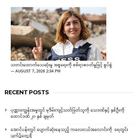
သတင်းထောက်သေဆုံးမှု အစ္စရေးကို စစ်ရာဇဝတ်မှုဖြင့် စွပ်စွဲ
—
AUGUST 7, 2026 2:34 PM
RECENT POSTS
ပုဏ္ဏားကျွန်းအမှုတွင် မုဒိမ်းကျင့်သတ်ဖြတ်သူကို သေဒဏ်နှင့် နှစ်ဦးကို
ထောင်ဒဏ် ၂၀ နှစ် ချမှတ်
အောင်ပန်းတွင် ပျောက်ဆုံးနေသည့် ကလေးငယ်အလောင်းကို ရေတွင်း
ပျက်၌တွေ့ရှိ