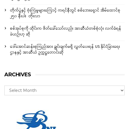
တိုက်ပွဲနှင့် ဗုံးကြဲမှုများကြောင့် ကရင်နီတွင် စစ်ဘေးရှောင် အိမ်ထောင်စု
၂၅၀ နီးပါး တိုးလာ
စစ်အုပ်စုကို ထိုင်းက ဖိတ်ခေါ်သော်လည်း အာဆီယံတစ်စုံလုံး လက်ခံရန်
ခဲယဉ်းဟု ဆို
ဒေါ်အောင်ဆန်းစုကြည်အား ချွင်းချက်မရှိ လွှတ်ပေးရန် US နိုင်ငံခြားရေး
ဌာနနှင့် အာဆီယံ ဥက္ကဋ္ဌတောင်းဆို
ARCHIVES