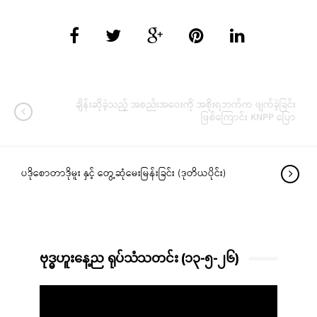
ချိန်းဆိုခဲ့သည့် အစည်းအဝေးကို အစိုးရဘက်က ဖျက်ခဲ့ခြင်း
ဖြစ်ကြောင်း KNPP ပြော
ပဒိုစောတာဒိုမူး နှင့် တွေ့ဆုံမေးမြန်းခြင်း (ဒုတိယပိုင်း)
ဗုဒ္ဓဟူးနေ့ည ရုပ်သံသတင်း (၁၃-၅-၂၆)