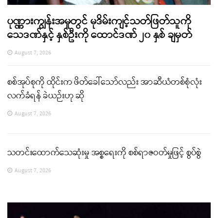
ပုဏ္ဏားကျွန်းအမှုတွင် မုဒိမ်းကျင့်သတ်ဖြတ်သူကို
သေဒဏ်နှင့် နှစ်ဦးကို ထောင်ဒဏ် ၂၀ နှစ် ချမှတ်
August 7, 2026
စစ်အုပ်စုကို ထိုင်းက ဖိတ်ခေါ်သော်လည်း အာဆီယံတစ်စုံလုံး
လက်ခံရန် ခဲယဉ်းဟု ဆို
August 7, 2026
သတင်းထောက်သေဆုံးမှု အစ္စရေးကို စစ်ရာဇဝတ်မှုဖြင့် စွပ်စွဲ
August 7, 2026