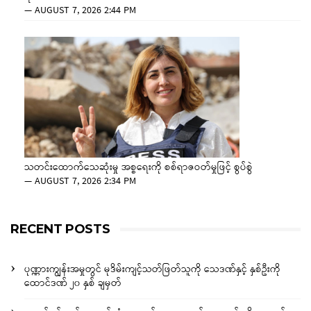
—
AUGUST 7, 2026 2:44 PM
သတင်းထောက်သေဆုံးမှု အစ္စရေးကို စစ်ရာဇဝတ်မှုဖြင့် စွပ်စွဲ
—
AUGUST 7, 2026 2:34 PM
RECENT POSTS
ပုဏ္ဏားကျွန်းအမှုတွင် မုဒိမ်းကျင့်သတ်ဖြတ်သူကို သေဒဏ်နှင့် နှစ်ဦးကို
ထောင်ဒဏ် ၂၀ နှစ် ချမှတ်