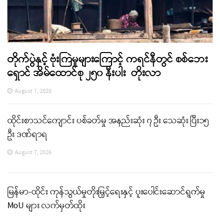
တိုက်ပွဲနှင့် ဗုံးကြဲမှုများကြောင့် ကရင်နီတွင် စစ်ဘေး
ရှောင် အိမ်ထောင်စု ၂၅၀ နီးပါး တိုးလာ
August 7, 2026
ထိုင်းစာသင်ကျောင်း ပစ်ခတ်မှု အနည်းဆုံး ၇ ဦး သေဆုံး ပြီး၁၅
ဦး ဒဏ်ရာရ
August 7, 2026
မြန်မာ-ထိုင်း ကုန်သွယ်မှုတိုးမြှင့်ရေးနှင့် ပူးပေါင်းဆောင်ရွက်မှု
MoU များ လက်မှတ်ထိုး