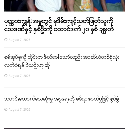
ပုဏ္ဏားကျွန်းအမှုတွင် မုဒိမ်းကျင့်သတ်ဖြတ်သူကို
သေဒဏ်နှင့် နှစ်ဦးကို ထောင်ဒဏ် ၂၀ နှစ် ချမှတ်
August 7, 2026
စစ်အုပ်စုကို ထိုင်းက ဖိတ်ခေါ်သော်လည်း အာဆီယံတစ်စုံလုံး
လက်ခံရန် ခဲယဉ်းဟု ဆို
August 7, 2026
သတင်းထောက်သေဆုံးမှု အစ္စရေးကို စစ်ရာဇဝတ်မှုဖြင့် စွပ်စွဲ
August 7, 2026