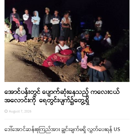
အောင်ပန်းတွင် ပျောက်ဆုံးနေသည့် ကလေးငယ်
အလောင်းကို ရေတွင်းပျက်၌တွေ့ရှိ
August 7, 2026
ဒေါ်အောင်ဆန်းစုကြည်အား ချွင်းချက်မရှိ လွှတ်ပေးရန် US