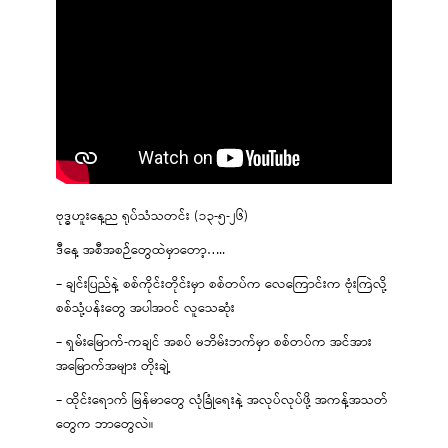
ဗုဒ္ဓဟူးနေ့ည ရုပ်သံသတင်း (၁၃-၅-၂၆)
ဒီနေ့ အစီအစဉ်တွေထဲမှာတော့…..
– ချင်းပြည်နဲ့ စစ်ကိုင်းတိုင်းမှာ စစ်တပ်က လေကြောင်းက ဗုံးကြဲလို့
စစ်သုံ့ပန်းတွေ အပါအဝင် လူသေဆုံး
– ရှမ်းမြောက်-ကချင် အစပ် မဘိမ်းဘက်မှာ စစ်တပ်က အင်အား
အမြောက်အများ တိုးချဲ့
– ထိုင်းရောက် မြန်မာတွေ လုံခြုံရေးနဲ့ အလုပ်လုပ်ဖို့ အကန့်အသတ်
တွေက ဘာတွေလဲ။