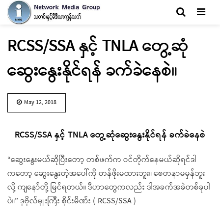
Men
RCSS/SSA နှင့် TNLA တွေ့ဆုံ
ဆွေးနွေးနိုင်ရန် ခက်ခဲနေစဲ။
May 12, 2018
RCSS/SSA နှင့် TNLA တွေ့ဆုံဆွေးနွေးနိုင်ရန် ခက်ခဲနေစဲ
“ဆွေးနွေးမယ်ဆိုပြီးတော့ တစ်ဖက်က ဝင်တိုက်နေမယ်ဆိုရင်ဒါ
ကတော့ ဆွေးနွေးတဲ့အပေါ်ကို တန်ဖိုးမထားဘူး။ စေတနာမမှန်ဘူး
လို့ ကျနော်တို့ မြင်ရတယ်။ ဒီဟာတွေကလည်း ဒါအခက်အခဲတစ်ခုပါ
ပဲ။” ဒုဗိုလ်မှူးကြီး စိုင်းမိဏ်း ( RCSS/SSA )