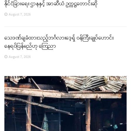
နိုင်ငံခြားရေး ဌာနနှင့် အာဆီယံ ဥက္ကဋ္ဌတောင်းဆို
August 7, 2026
သေဒဏ်ချခံထားသည့်ဘင်္ဂလားဒေ့ရှ် ဝန်ကြီးချုပ်ဟောင်း
နေရပ်ပြန်မည်ဟု ကြေညာ
August 7, 2026