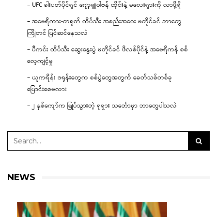
– UFC ခါးပတ်ပိုင်ရှင် ဂျော့ရှူဝါဗန် ထိုင်းနဲ့ မလေးရှားကို လာဖို့ရှိ
– အမေရိကား-တရုတ် ထိပ်သီး အစည်းအဝေး မတိုင်ခင် ဘာတွေ
ကြိုတင် ပြင်ဆင်နေသလဲ
– ပီကင်း ထိပ်သီး ဆွေးနွေးပွဲ မတိုင်ခင် ဖိလစ်ပိုင်နဲ့ အမေရိကန် စစ်
လေ့ကျင့်မှု
– ယူကရိန်း ဒရုန်းတွေက စစ်ပွဲတွေအတွက် ခေတ်သစ်တစ်ခု
ပြောင်းစေမလား
– ၂ နှစ်ကျော်က မြုပ်သွားတဲ့ ရုရှား သင်္ဘောမှာ ဘာတွေပါသလဲ
NEWS