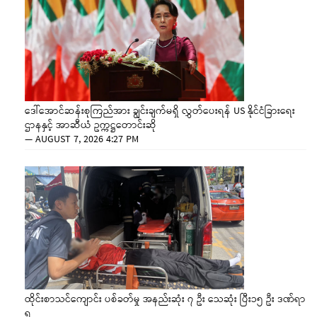
ဒေါ်အောင်ဆန်းစုကြည်အား ချွင်းချက်မရှိ လွှတ်ပေးရန် US နိုင်ငံခြားရေး
ဌာနနှင့် အာဆီယံ ဥက္ကဋ္ဌတောင်းဆို
—
AUGUST 7, 2026 4:27 PM
ထိုင်းစာသင်ကျောင်း ပစ်ခတ်မှု အနည်းဆုံး ၇ ဦး သေဆုံး ပြီး၁၅ ဦး ဒဏ်ရာ
ရ