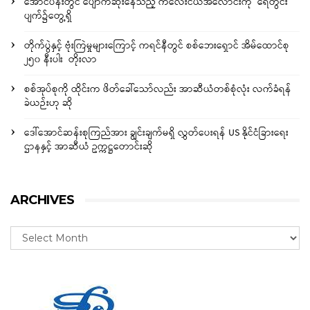
အောင်ပန်းတွင် ပျောက်ဆုံးနေသည့် ကလေးငယ်အလောင်းကို ရေတွင်း
ပျက်၌တွေ့ရှိ
တိုက်ပွဲနှင့် ဗုံးကြဲမှုများကြောင့် ကရင်နီတွင် စစ်ဘေးရှောင် အိမ်ထောင်စု
၂၅၀ နီးပါး တိုးလာ
စစ်အုပ်စုကို ထိုင်းက ဖိတ်ခေါ်သော်လည်း အာဆီယံတစ်စုံလုံး လက်ခံရန်
ခဲယဉ်းဟု ဆို
ဒေါ်အောင်ဆန်းစုကြည်အား ချွင်းချက်မရှိ လွှတ်ပေးရန် US နိုင်ငံခြားရေး
ဌာနနှင့် အာဆီယံ ဥက္ကဋ္ဌတောင်းဆို
ARCHIVES