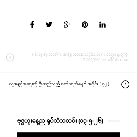
ရှမ်းလူမျိုးအလိုက် အမျိုးသားအဆင့်နိုင်ငံရေး ဆွေးနွေးပွဲကို
RCSS/SSA က ဆိုင်းငံ့ထား။
လူ့အခွင့်အရေးကို ဦးတည်သည့် ဖက်ဒရယ်စနစ် အပိုင်း ( ၇၂ )
ဗုဒ္ဓဟူးနေ့ည ရုပ်သံသတင်း (၁၃-၅-၂၆)