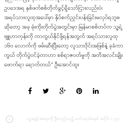
ဥပဒေအရ နှစ်ဖက်စစ်တိုက်ခွင့်ရှိသော်ငြားလည်းပဲ၊
အရပ်သားလူထုအပေါ်မှာ နှိပ်စက်ညှင်းပန်းခြင်းမလုပ်ရဘူး။
ဆိုတော့ အခု မုံးကိုးတိုက်ပွဲအတွင်းမှာ မြန်မာစစ်တပ်က သူ့ရဲ့
ဗျူဟာကုန်းကို ကာကွယ်နိုင်ဖို့ရန်အတွက် အရပ်သားလူထု
၁၆၀ လောက်ကို ဖမ်းဆီးပြီးတော့ လူသားဒိုင်းအဖြစ်နဲ့ ခုခံကာ
ကွယ် တိုက်ပွဲဝင်ခဲ့တာဟာ စစ်ရာဇဝတ်မှုကို အတိအလင်းချိုး
ဖောက်ရာ ရောက်တယ်” ဦးအောင်ထူး
လူ့အခွင့်အရေးကို ဦးတည်သည့် ဖက်ဒရယ်စနစ် အပိုင်း ( ၇၄)