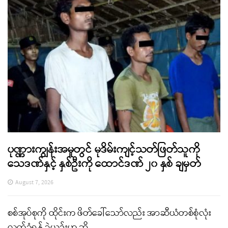
ပုဏ္ဏားကျွန်းအမှုတွင် မုဒိမ်းကျင့်သတ်ဖြတ်သူကို
သေဒဏ်နှင့် နှစ်ဦးကို ထောင်ဒဏ် ၂၀ နှစ် ချမှတ်
August 7, 2026
စစ်အုပ်စုကို ထိုင်းက ဖိတ်ခေါ်သော်လည်း အာဆီယံတစ်စုံလုံး
လက်ခံရန် ခဲယဉ်းဟု ဆို