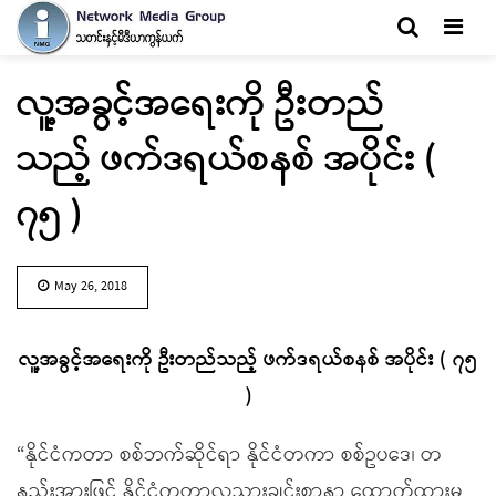
Men
လူ့အခွင့်အရေးကို ဦးတည်
သည့် ဖက်ဒရယ်စနစ် အပိုင်း (
၇၅ )
May 26, 2018
လူ့အခွင့်အရေးကို ဦးတည်သည့် ဖက်ဒရယ်စနစ် အပိုင်း ( ၇၅
)
“နိုင်ငံကတာ စစ်ဘက်ဆိုင်ရာ နိုင်ငံတကာ စစ်ဥပဒေ၊ တ
နည်းအားဖြင့် နိုင်ငံကတာလူသားချင်းစာနာ ထောက်ထားမှု