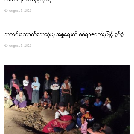
August 7, 2026
သတင်းထောက်သေဆုံးမှု အစ္စရေးကို စစ်ရာဇဝတ်မှုဖြင့် စွပ်စွဲ
August 7, 2026