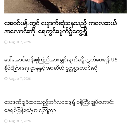
အောင်ပန်းတွင် ပျောက်ဆုံးနေသည့် ကလေးငယ်
အလောင်းကို ရေတွင်းပျက်၌တွေ့ရှိ
August 7, 2026
ဒေါ်အောင်ဆန်းစုကြည်အား ချွင်းချက်မရှိ လွှတ်ပေးရန် US
နိုင်ငံခြားရေး ဌာနနှင့် အာဆီယံ ဥက္ကဋ္ဌတောင်းဆို
August 7, 2026
သေဒဏ်ချခံထားသည့်ဘင်္ဂလားဒေ့ရှ် ဝန်ကြီးချုပ်ဟောင်း
နေရပ်ပြန်မည်ဟု ကြေညာ
August 7, 2026