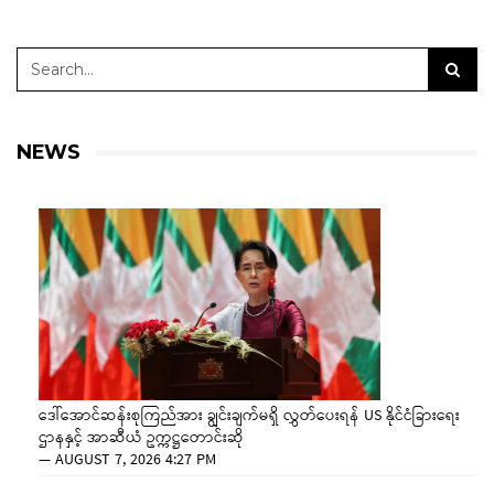
NEWS
ဒေါ်အောင်ဆန်းစုကြည်အား ချွင်းချက်မရှိ လွှတ်ပေးရန် US နိုင်ငံခြားရေး
ဌာနနှင့် အာဆီယံ ဥက္ကဋ္ဌတောင်းဆို
—
AUGUST 7, 2026 4:27 PM