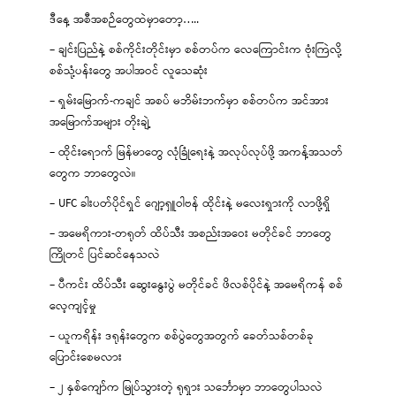
ဒီနေ့ အစီအစဉ်တွေထဲမှာတော့…..
– ချင်းပြည်နဲ့ စစ်ကိုင်းတိုင်းမှာ စစ်တပ်က လေကြောင်းက ဗုံးကြဲလို့
စစ်သုံ့ပန်းတွေ အပါအဝင် လူသေဆုံး
– ရှမ်းမြောက်-ကချင် အစပ် မဘိမ်းဘက်မှာ စစ်တပ်က အင်အား
အမြောက်အများ တိုးချဲ့
– ထိုင်းရောက် မြန်မာတွေ လုံခြုံရေးနဲ့ အလုပ်လုပ်ဖို့ အကန့်အသတ်
တွေက ဘာတွေလဲ။
– UFC ခါးပတ်ပိုင်ရှင် ဂျော့ရှူဝါဗန် ထိုင်းနဲ့ မလေးရှားကို လာဖို့ရှိ
– အမေရိကား-တရုတ် ထိပ်သီး အစည်းအဝေး မတိုင်ခင် ဘာတွေ
ကြိုတင် ပြင်ဆင်နေသလဲ
– ပီကင်း ထိပ်သီး ဆွေးနွေးပွဲ မတိုင်ခင် ဖိလစ်ပိုင်နဲ့ အမေရိကန် စစ်
လေ့ကျင့်မှု
– ယူကရိန်း ဒရုန်းတွေက စစ်ပွဲတွေအတွက် ခေတ်သစ်တစ်ခု
ပြောင်းစေမလား
– ၂ နှစ်ကျော်က မြုပ်သွားတဲ့ ရုရှား သင်္ဘောမှာ ဘာတွေပါသလဲ