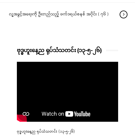
လူ့အခွင့်အရေးကို ဦးတည်သည့် ဖက်ဒရယ်စနစ် အပိုင်း ( ၇၆ )
ဗုဒ္ဓဟူးနေ့ည ရုပ်သံသတင်း (၁၃-၅-၂၆)
ဗုဒ္ဓဟူးနေ့ည ရုပ်သံသတင်း (၁၃-၅-၂၆)