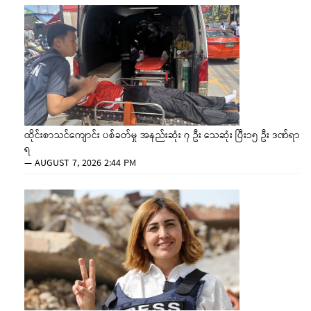
ထိုင်းစာသင်ကျောင်း ပစ်ခတ်မှု အနည်းဆုံး ၇ ဦး သေဆုံး ပြီး၁၅ ဦး ဒဏ်ရာ
ရ
—
AUGUST 7, 2026 2:44 PM