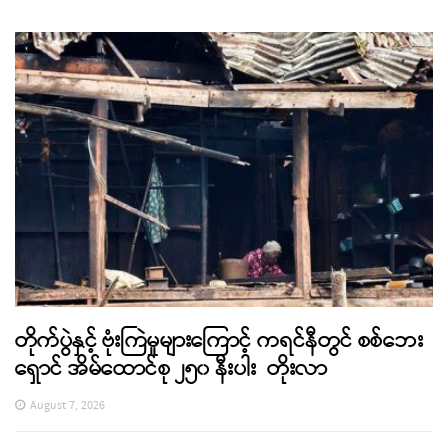
တိုက်ပွဲနှင့် ဗုံးကြဲမှုများကြောင့် ကရင်နီတွင် စစ်ဘေး
ရှောင် အိမ်ထောင်စု ၂၅၀ နီးပါး တိုးလာ
August 7, 2026