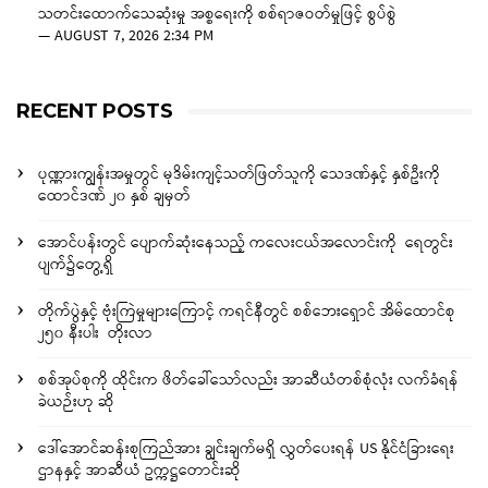
သတင်းထောက်သေဆုံးမှု အစ္စရေးကို စစ်ရာဇဝတ်မှုဖြင့် စွပ်စွဲ
—
AUGUST 7, 2026 2:34 PM
RECENT POSTS
ပုဏ္ဏားကျွန်းအမှုတွင် မုဒိမ်းကျင့်သတ်ဖြတ်သူကို သေဒဏ်နှင့် နှစ်ဦးကို
ထောင်ဒဏ် ၂၀ နှစ် ချမှတ်
အောင်ပန်းတွင် ပျောက်ဆုံးနေသည့် ကလေးငယ်အလောင်းကို ရေတွင်း
ပျက်၌တွေ့ရှိ
တိုက်ပွဲနှင့် ဗုံးကြဲမှုများကြောင့် ကရင်နီတွင် စစ်ဘေးရှောင် အိမ်ထောင်စု
၂၅၀ နီးပါး တိုးလာ
စစ်အုပ်စုကို ထိုင်းက ဖိတ်ခေါ်သော်လည်း အာဆီယံတစ်စုံလုံး လက်ခံရန်
ခဲယဉ်းဟု ဆို
ဒေါ်အောင်ဆန်းစုကြည်အား ချွင်းချက်မရှိ လွှတ်ပေးရန် US နိုင်ငံခြားရေး
ဌာနနှင့် အာဆီယံ ဥက္ကဋ္ဌတောင်းဆို