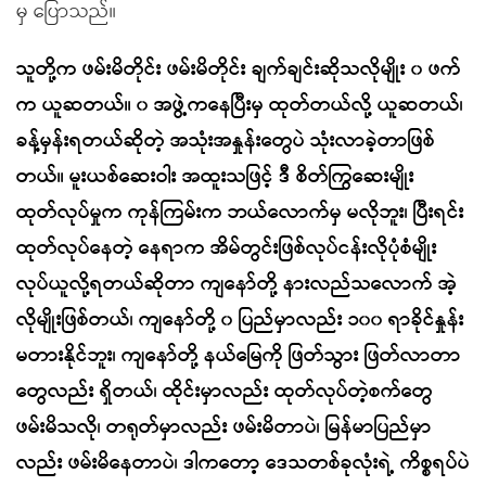
မှ ပြောသည်။
သူတို့က ဖမ်းမိတိုင်း ဖမ်းမိတိုင်း ချက်ချင်းဆိုသလိုမျိုး ၀ ဖက်
က ယူဆတယ်။ ၀ အဖွဲ့ကနေပြီးမှ ထုတ်တယ်လို့ ယူဆတယ်၊
ခန့်မှန်းရတယ်ဆိုတဲ့ အသုံးအနှုန်းတွေပဲ သုံးလာခဲ့တာဖြစ်
တယ်။ မူးယစ်ဆေးဝါး အထူးသဖြင့် ဒီ စိတ်ကြွဆေးမျိုး
ထုတ်လုပ်မှုက ကုန်ကြမ်းက ဘယ်လောက်မှ မလိုဘူး၊ ပြီးရင်း
ထုတ်လုပ်နေတဲ့ နေရာက အိမ်တွင်းဖြစ်လုပ်ငန်းလိုပုံစံမျိုး
လုပ်ယူလို့ရတယ်ဆိုတာ ကျနော်တို့ နားလည်သလောက် အဲ့
လိုမျိုးဖြစ်တယ်၊ ကျနော်တို့ ၀ ပြည်မှာလည်း ၁၀၀ ရာခိုင်နှုန်း
မတားနိုင်ဘူး၊ ကျနော်တို့ နယ်မြေကို ဖြတ်သွား ဖြတ်လာတာ
တွေလည်း ရှိတယ်၊ ထိုင်းမှာလည်း ထုတ်လုပ်တဲ့စက်တွေ
ဖမ်းမိသလို၊ တရုတ်မှာလည်း ဖမ်းမိတာပဲ၊ မြန်မာပြည်မှာ
လည်း ဖမ်းမိနေတာပဲ၊ ဒါကတော့ ဒေသတစ်ခုလုံးရဲ့ ကိစ္စရပ်ပဲ