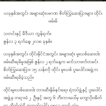
ယခုနှစ်အတွင်း အများဆုံးပမာဏ စိတ်ကြွဆေးပြားများ ထိုင်း
ဖမ်းမိ
သတင်းနှင့် မီဒီယာ ကွန်ရက်။
ဇွန်လ ၃ ရက်နေ့၊ ၂၀၁၈ ခုနှစ်။
ယခုနှစ်အတွင်း ထိုင်းနိုင်ငံအတွင်း အများဆုံး မူးယစ်ဆေးဝါး
ဖမ်းဆီးရမိမှုအဖြစ် ဇွန်လ ၂ ရက်နေ့က မက်သာဖက်တမင်း
စိတ်ကြွဆေးပြား ၁၅ သန်းကို ထိုင်း မူးယစ် ပူးပေါင်းအဖွဲ့က
ဖမ်းဆီးရမိခဲ့သည်။
ထိုင်းမူးယစ်ဆေးဝါး တားဆီးနှိမ်နင်းရေး ရဲတပ်ဖွဲ့နှင့် ပူးပေါင်း
အဖွဲ့မှ တရားခံ ၂ ဦးနှင့် အတူ ၆ ဘီးကားပေါ်မှ ကျောပိုးအိတ်
၇၄ အိတ်ထဲရှိ အထုတ်ပေါင်း ၇၈၄၃ ထုတ် ထဲမှ