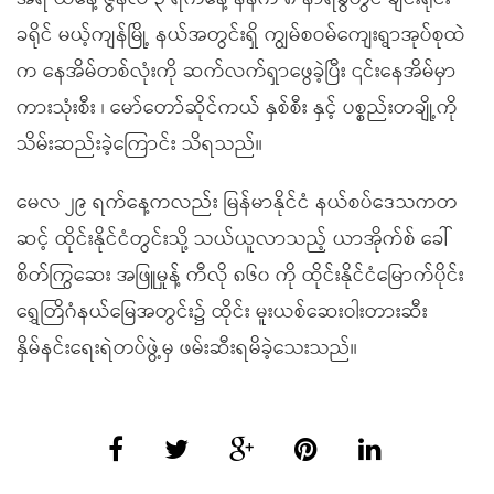
ခရိုင် မယ့်ကျန်မြို့ နယ်အတွင်းရှိ ကျွမ်စဝမ်ကျေးရွာအုပ်စုထဲ
က နေအိမ်တစ်လုံးကို ဆက်လက်ရှာဖွေခဲ့ပြီး ၎င်းနေအိမ်မှာ
ကားသုံးစီး ၊ မော်တော်ဆိုင်ကယ် နှစ်စီး နှင့် ပစ္စည်းတချို့ကို
သိမ်းဆည်းခဲ့ကြောင်း သိရသည်။
မေလ ၂၉ ရက်နေ့ကလည်း မြန်မာနိုင်ငံ နယ်စပ်ဒေသကတ
ဆင့် ထိုင်းနိုင်ငံတွင်းသို့ သယ်ယူလာသည့် ယာအိုက်စ် ခေါ်
စိတ်ကြွဆေး အဖြူမှုန့် ကီလို ၈၆၀ ကို ထိုင်းနိုင်ငံမြောက်ပိုင်း
ရွှေတြိဂံနယ်မြေအတွင်း၌ ထိုင်း မူးယစ်ဆေးဝါးတားဆီး
နှိမ်နင်းရေးရဲတပ်ဖွဲ့မှ ဖမ်းဆီးရမိခဲ့သေးသည်။