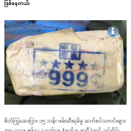
ဖြစ်နေတယ်၊
စိတ်ကြွဆေးပြား ၁၅ သန်း ဖမ်းဆီးရမိမှု ဆက်စပ်သတင်းများ
အရ ယနေ့ ဇွန်လ ၃ ရက်နေ့ နံနက် ၈ နာရီခွဲတွင် ချင်းရိုင်း