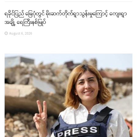
ရခိုင်ပြည် မြေပုံတွင် မိုးဆက်တိုက်ရွာသွန်းမှုကြောင့် ကျေးရွာ
အချို့ ရေကြီးနစ်မြုပ်
August 6, 2026