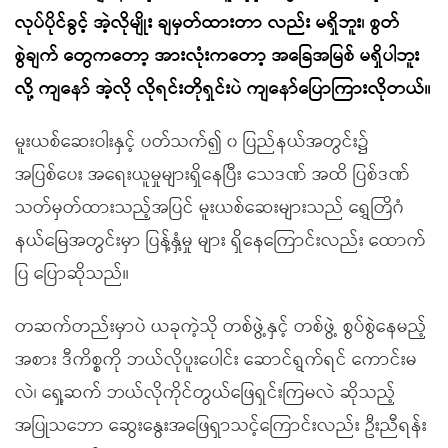
လုပ်ပိုင်ခွင့် အဲ့လိုမျိုး ချမှတ်ထားတာ လည်း မရှိဘူး၊ စွတ်
စွဲချက် တွေကတော့ အားလုံးကတော့ အခြေအမြစ် မရှိပါဘူး
လို့ ကျနော် အဲ့လို လိုရင်းတိုရှင်းပဲ ကျနော်ပြောကြားလိုတယ်။
မူးယစ်ဆေးဝါးနှင့် ပတ်သက်၍ ၀ ပြည်နယ်အတွင်း၌
အပြစ်ပေး အရေးယူမှုများရှိနေပြီး သေဒဏ် အထိ ပြစ်ဒဏ်
သတ်မှတ်ထားသည့်အပြင် မူးယစ်ဆေးများသည် ရွှေတြိဂံ
နယ်မြေအတွင်းမှာ ပြန့်နှံ့မှု များ ရှိနေကြောင်းလည်း ထောက်
ပြ ပြောဆိုသည်။
တဆက်တည်းမှာပဲ ယခုကဲ့သို တစ်ဖွဲ့နှင့် တစ်ဖွဲ့ စွပ်စွဲနေမည့်
အစား ဒီကိစ္စကို ဘယ်လိုပူးပေါင်း ဆောင်ရွက်ရင် ကောင်းမ
လဲ၊ ရှေ့ဆက် ဘယ်လိုကိုင်တွယ်ဖြေရှင်းကြမလဲ ဆိုသည့်
အပြုသဘော ဆွေးနွေးအဖြေရှာသင့်ကြောင်းလည်း ဦးညီရန်း