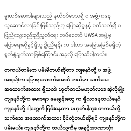
မူးယစ်ဆေးဝါးများသည် နယ်စပ်ဒေသရှိ ၀ အဖွဲ့ကနေ
ယူဆောင်လာခြင်းဖြစ်သည်ဟု ပြောဆိုမှုနှင့် ပတ်သက်၍ ၀
ပြည်သွေးစည်းညီညွတ်ရေး တပ်မတော် UWSA အဖွဲ့မှ
ပြောရေးဆိုခွင့်ရှိသူ ဦးညီရန်း က ဒါဟာ အခြေအမြစ်မရှိတဲ့
စွတ်စွဲချက်သာဖြစ်ကြောင်း အခုလို ပြောဆိုပါတယ်။
တကယ်တမ်းက ဖမ်းမိတယ်ဆိုတာ ကျနော်တို့ ၀ အဖွဲ့
အစည်းက ပြောရလောက်အောင် ဘယ်မှာ သက်သေ
အထောက်အထား ရှိသလဲ၊ ဟုတ်တယ်မဟုတ်လား၊ အဲ့လိုမျိုး
ကျနော်တို့က မေးစရာ မေးခွန်းတွေ က ရှိလာနေတယ်နော်၊
ကျနော်တို့ ဒါတွေကို ငြင်းနေတာ မဟုတ်ပါဘူး၊ တကယ်လို့
သက်သေ အထောက်အထား ခိုင်လုံတယ်ဆိုရင် ကျနော်တို့က
ဖမ်းမယ်။ ကျနော်တို့က ဘယ်သူ့ကိုမှ အခွင့်အာဏာသုံး