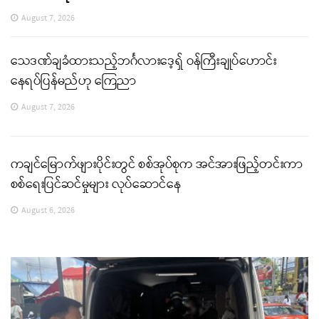
August 7, 2026
သေဒဏ်ချခံထားသည့်ဘင်္ဂလားဒေ့ရှ် ဝန်ကြီးချုပ်ဟောင်း
နေရပ်ပြန်မည်ဟု ကြေညာ
August 7, 2026
ကချင်မြောက်ဖျားပိုင်းတွင် စစ်အုပ်စုက အင်အားဖြည့်တင်းကာ
စစ်ရေးပြင်ဆင်မှုများ လုပ်ဆောင်နေ
August 6, 2026