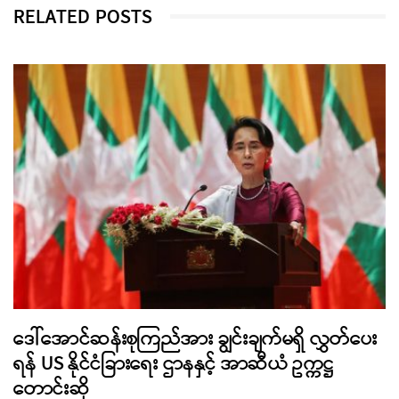
RELATED POSTS
ဒေါ်အောင်ဆန်းစုကြည်အား ချွင်းချက်မရှိ လွှတ်ပေး
ရန် US နိုင်ငံခြားရေး ဌာနနှင့် အာဆီယံ ဥက္ကဋ္ဌ
တောင်းဆို