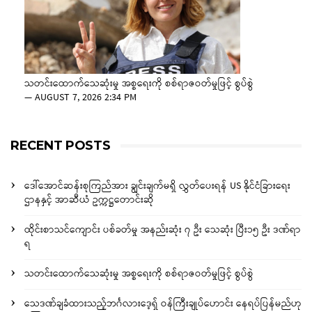
သတင်းထောက်သေဆုံးမှု အစ္စရေးကို စစ်ရာဇဝတ်မှုဖြင့် စွပ်စွဲ
—
AUGUST 7, 2026 2:34 PM
RECENT POSTS
ဒေါ်အောင်ဆန်းစုကြည်အား ချွင်းချက်မရှိ လွှတ်ပေးရန် US နိုင်ငံခြားရေး
ဌာနနှင့် အာဆီယံ ဥက္ကဋ္ဌတောင်းဆို
ထိုင်းစာသင်ကျောင်း ပစ်ခတ်မှု အနည်းဆုံး ၇ ဦး သေဆုံး ပြီး၁၅ ဦး ဒဏ်ရာ
ရ
သတင်းထောက်သေဆုံးမှု အစ္စရေးကို စစ်ရာဇဝတ်မှုဖြင့် စွပ်စွဲ
သေဒဏ်ချခံထားသည့်ဘင်္ဂလားဒေ့ရှ် ဝန်ကြီးချုပ်ဟောင်း နေရပ်ပြန်မည်ဟု