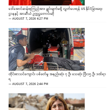
ဒေါ်အောင်ဆန်းစုကြည်အား ချွင်းချက်မရှိ လွှတ်ပေးရန် US နိုင်ငံခြားရေး
ဌာနနှင့် အာဆီယံ ဥက္ကဋ္ဌတောင်းဆို
—
AUGUST 7, 2026 4:27 PM
ထိုင်းစာသင်ကျောင်း ပစ်ခတ်မှု အနည်းဆုံး ၇ ဦး သေဆုံး ပြီး၁၅ ဦး ဒဏ်ရာ
ရ
—
AUGUST 7, 2026 2:44 PM