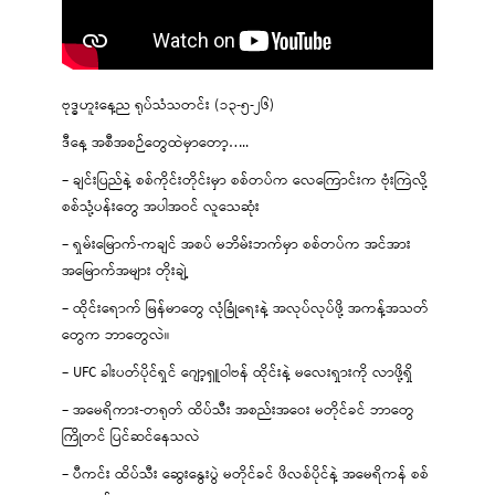
ဗုဒ္ဓဟူးနေ့ည ရုပ်သံသတင်း (၁၃-၅-၂၆)
ဒီနေ့ အစီအစဉ်တွေထဲမှာတော့…..
– ချင်းပြည်နဲ့ စစ်ကိုင်းတိုင်းမှာ စစ်တပ်က လေကြောင်းက ဗုံးကြဲလို့
စစ်သုံ့ပန်းတွေ အပါအဝင် လူသေဆုံး
– ရှမ်းမြောက်-ကချင် အစပ် မဘိမ်းဘက်မှာ စစ်တပ်က အင်အား
အမြောက်အများ တိုးချဲ့
– ထိုင်းရောက် မြန်မာတွေ လုံခြုံရေးနဲ့ အလုပ်လုပ်ဖို့ အကန့်အသတ်
တွေက ဘာတွေလဲ။
– UFC ခါးပတ်ပိုင်ရှင် ဂျော့ရှူဝါဗန် ထိုင်းနဲ့ မလေးရှားကို လာဖို့ရှိ
– အမေရိကား-တရုတ် ထိပ်သီး အစည်းအဝေး မတိုင်ခင် ဘာတွေ
ကြိုတင် ပြင်ဆင်နေသလဲ
– ပီကင်း ထိပ်သီး ဆွေးနွေးပွဲ မတိုင်ခင် ဖိလစ်ပိုင်နဲ့ အမေရိကန် စစ်