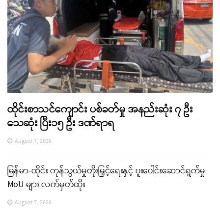
ထိုင်းစာသင်ကျောင်း ပစ်ခတ်မှု အနည်းဆုံး ၇ ဦး
သေဆုံး ပြီး၁၅ ဦး ဒဏ်ရာရ
August 7, 2026
မြန်မာ-ထိုင်း ကုန်သွယ်မှုတိုးမြှင့်ရေးနှင့် ပူးပေါင်းဆောင်ရွက်မှု
MoU များ လက်မှတ်ထိုး
August 7, 2026