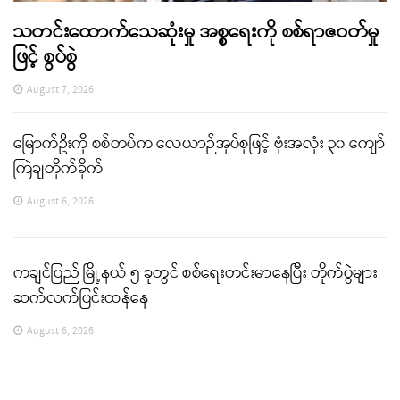
သတင်းထောက်သေဆုံးမှု အစ္စရေးကို စစ်ရာဇဝတ်မှု
ဖြင့် စွပ်စွဲ
August 7, 2026
မြောက်ဦးကို စစ်တပ်က လေယာဉ်အုပ်စုဖြင့် ဗုံးအလုံး ၃၀ ကျော်
ကြဲချတိုက်ခိုက်
August 6, 2026
ကချင်ပြည် မြို့နယ် ၅ ခုတွင် စစ်ရေးတင်းမာနေပြီး တိုက်ပွဲများ
ဆက်လက်ပြင်းထန်နေ
August 6, 2026