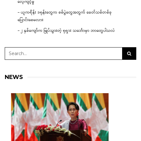
လေ့ကျင့်မှု
– ယူကရိန်း ဒရုန်းတွေက စစ်ပွဲတွေအတွက် ခေတ်သစ်တစ်ခု
ပြောင်းစေမလား
– ၂ နှစ်ကျော်က မြုပ်သွားတဲ့ ရုရှား သင်္ဘောမှာ ဘာတွေပါသလဲ
NEWS