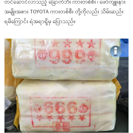
တင်ဆောင်လာသည့် ခြောက်ဘီး ကားတစ်စီး ၊ ဖော်ကျူးနား
အမျိုးအစား TOYOTA ကားတစ်စီး တို့ကိုလည်း သိမ်းဆည်း
ရမိကြောင်း ရဲအရာရှိမှ ပြောသည်။