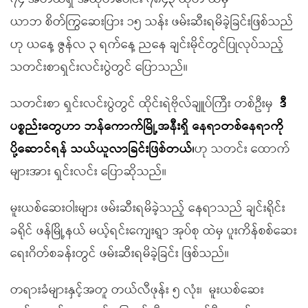
ယာဘ စိတ်ကြွဆေးပြား ၁၅ သန်း ဖမ်းဆီးရမိခဲ့ခြင်းဖြစ်သည်
ဟု ယနေ့ ဇွန်လ ၃ ရက်နေ့ ညနေ ချင်းမိုင်တွင်ပြုလုပ်သည့်
သတင်းစာရှင်းလင်းပွဲတွင် ပြောသည်။
သတင်းစာ ရှင်းလင်းပွဲတွင် ထိုင်းရဲဗိုလ်ချူပ်ကြီး တစ်ဦးမှ
ဒီ
ပစ္စည်းတွေဟာ ဘန်ကောက်မြို့အနီးရှိ နေရာတစ်နေရာကို
ပို့ဆောင်ရန် သယ်ယူလာခြင်းဖြစ်တယ်၊
ဟု သတင်း ထောက်
များအား ရှင်းလင်း ပြောဆိုသည်။
မူးယစ်ဆေးဝါးများ ဖမ်းဆီးရမိခဲ့သည့် နေရာသည် ချင်းရိုင်း
ခရိုင် ဖန်မြို့နယ် မယ့်ရင်းကျေးရွာ အုပ်စု ထဲမှ ပူးကိန်စစ်ဆေး
ရေးဂိတ်စခန်းတွင် ဖမ်းဆီးရမိခဲ့ခြင်း ဖြစ်သည်။
တရားခံများနှင့်အတူ တယ်လီဖုန်း ၅ လုံး၊ မူးယစ်ဆေး