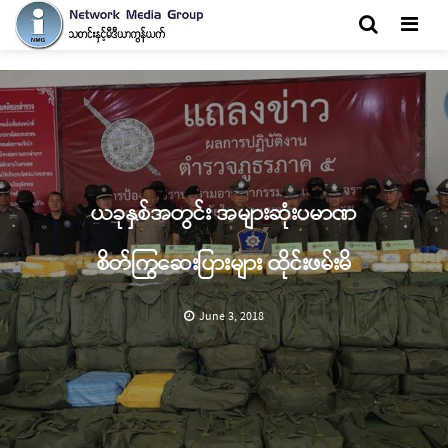
Men
ယခုနှစ်အတွင်း အများဆုံးပမာဏ
စိတ်ကြွဆေးပြားများ ထိုင်းဖမ်းမိ
June 3, 2018