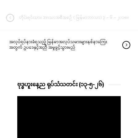
တိုင်းရင်းသား ဘာသာအစီအစဉ် ( မြန်မာဘာသာ) ၃ – ၆ – ၂၀၁၈။
အလုပ်ရပ်နားခံရသည့် မြန်မာအလုပ်သမားများနစ်နာကြေး
အတွက် ဥပဒေနှင့်အညီ အမှုဖွင့်သွားမည်
ဗုဒ္ဓဟူးနေ့ည ရုပ်သံသတင်း (၁၃-၅-၂၆)