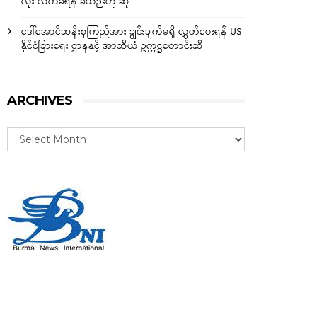
လုံး လက်ခံရန် ခဲယဉ်းဟု ဆို
ဒေါ်အောင်ဆန်းစုကြည်အား ချွင်းချက်မရှိ လွှတ်ပေးရန် US
နိုင်ငံခြားရေး ဌာနနှင့် အာဆီယံ ဥက္ကဋ္ဌတောင်းဆို
ARCHIVES