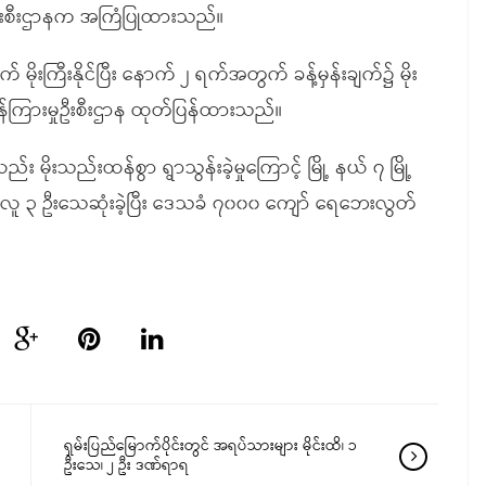
ှုဦးစီးဌာနက အကြံပြုထားသည်။
မိုးကြီးနိုင်ပြီး နောက် ၂ ရက်အတွက် ခန့်မှန်းချက်၌ မိုး
ကြားမှုဦးစီးဌာန ထုတ်ပြန်ထားသည်။
မိုးသည်းထန်စွာ ရွာသွန်းခဲ့မှုကြောင့် မြို့ နယ် ၇ မြို့
ခဲ့ရာ လူ ၃ ဦးသေဆုံးခဲ့ပြီး ဒေသခံ ၇၀၀၀ ကျော် ရေဘေးလွတ်
ရှမ်းပြည်မြောက်ပိုင်းတွင် အရပ်သားများ မိုင်းထိ၊ ၁
ဦးသေ၊ ၂ ဦး ဒဏ်ရာရ