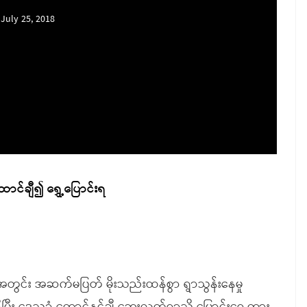
July 25, 2018
ောင်ချီ၍ ရွှေ့ပြောင်းရ
းအတွင်း အဆက်မပြတ် မိုးသည်းထန်စွာ ရွာသွန်းနေမှု