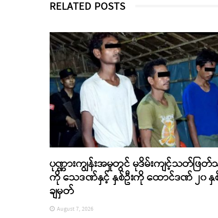
RELATED POSTS
ပုဏ္ဏားကျွန်းအမှုတွင် မုဒိမ်းကျင့်သတ်ဖြတ်
ကို သေဒဏ်နှင့် နှစ်ဦးကို ထောင်ဒဏ် ၂၀ နှစ
ချမှတ်
August 7, 2026