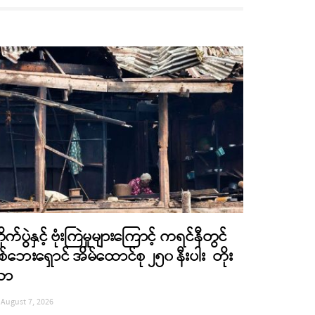
ိုက်ပွဲနှင့် ဗုံးကြဲမှုများကြောင့် ကရင်နီတွင်
စ်ဘေးရှောင် အိမ်ထောင်စု ၂၅၀ နီးပါး တိုး
လာ
August 7, 2026