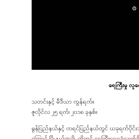
ရေကြီးမှု လူထ
သတင်းနှင့် မီဒီယာ ကွန်ရက်။
ဇူလိုင်လ ၂၅ ရက်၊ ၂၀၁၈ ခုနှစ်။
မွန်ပြည်နယ်နှင့် ကရင်ပြည်နယ်တွင် ယခုရက်ပိုင်