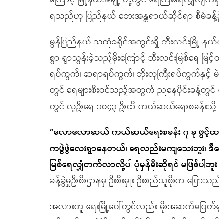
ကြောင့် မြို့နယ်အချို့ တို့တွင် ရေကြီးရေလျှံလျက်ရ
ရသည်ဟု ပြည်နယ် ဘေးအန္တရာယ်ဆိုင်ရာ စီမံခန့်ခ
မွန်ပြည်နယ် သထုံခရိုင်အတွင်းရှိ ဘီးလင်းမြို့ 
စွာ ရွာသွန်းခဲ့သည့်မိုးကြောင့် ဘီးလင်းမြစ်ရေ မ
ရပ်ကွက်၊ ဆရာရပ်ကွက်၊ ဘိုးလှကြီးရပ်ကွက်နှင့် မဲလ
တွင် ရေများစီးဝင်သည့်အတွက် ညနေပိုင်းခန့်တွင် ဒ
တွင် လူဦးရေ ၁၀၄၃ ဦးထိ ကယ်ဆယ်ရေးစခန်းသို့
“လောလောဆယ် ကယ်ဆယ်ရေးစခန်း ၇ ခု ဖွင့်ထား
ကဖွဲဖွဲလေးရွာနေတယ်၊ ရေလည်းမကျသေးဘူး၊ ဒီန
မြစ်ရေလျှံတက်လာလို့ပါ ပုံမှန်မိုးဆိုရင် မဖြစ်ပါဘူး 
ခန့်ခွဲမှုဦးစီးဌာနမှ ဦးစီးမှူး ဦးစည်သူစိုးက ပြောသည
အလားတူ ရေးမြို့ပေါ်တွင်လည်း မိုးအဆက်မပြတ်ရွာသ