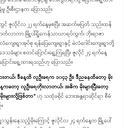
ှိပြီး ဒေသခံ ထောင်နှင့်ချီ ဘေးလွတ်ရာသို့ ပြောင်းရွှေ့ထား
ွဲမှု ဦးစီးဌာနက ပြောသည်။
နယ်တွင် ဇူလိုင်လ ၂၂ ရက်နေ့မှစပြီး အဆက်မပြတ် သည်းထန်
ြင့်တက်လာကာ မြို့ပါ်ရှိ့ကေန်သာယာရပ်ကွက်၊ ဘိုးရာဇာ
ံကျေးရွာအုပ်စု ရန်ပြေကျေးရွာနှင့် မဲလံဂေါင်းကျေးရွာတို့
ေသခံများ စတင်ပြောင်းရွှေ့ကြရပြီး ဇူလိုင် ၂၄ ရက်နေ့
 ပြောင်းရွှေ့ထားရသည်ဟု ပြောသည်။
တယ်၊ ဒီနေ့ထိ လူဦးရေက ၁၀၄၃ ဦး၊ ဒီညနေထိတော့ မိုး
ေ့ကတော့ လူဦးရေတိုးလာတယ်၊ အဓိက မိုးများပြီးတော့
မိုးများလို့ဖြစ်တာ”
ဟု သထုံခရိုင် ဘေးအန္တရာဆိုင်ရာ စီမံ
်။
ွန်းနေသည့်မိုးကြောင့် ဇူလိုင်လ ၂၄ ရက်နေ့က မြို့ပေါ်