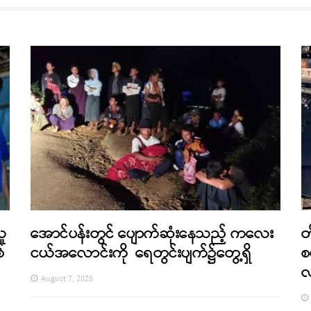
သူ
အောင်ပန်းတွင် ပျောက်ဆုံးနေသည့် ကလေး
တ
်
ငယ်အလောင်းကို ရေတွင်းပျက်၌တွေ့ရှိ
စ
August 7, 2026