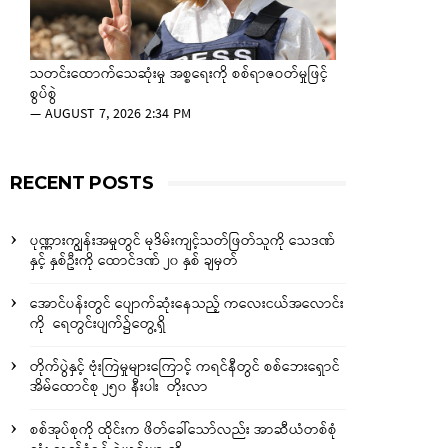
သတင်းထောက်သေဆုံးမှု အစ္စရေးကို စစ်ရာဇဝတ်မှုဖြင့်
စွပ်စွဲ
—
AUGUST 7, 2026 2:34 PM
RECENT POSTS
ပုဏ္ဏားကျွန်းအမှုတွင် မုဒိမ်းကျင့်သတ်ဖြတ်သူကို သေဒဏ်
နှင့် နှစ်ဦးကို ထောင်ဒဏ် ၂၀ နှစ် ချမှတ်
အောင်ပန်းတွင် ပျောက်ဆုံးနေသည့် ကလေးငယ်အလောင်း
ကို ရေတွင်းပျက်၌တွေ့ရှိ
တိုက်ပွဲနှင့် ဗုံးကြဲမှုများကြောင့် ကရင်နီတွင် စစ်ဘေးရှောင်
အိမ်ထောင်စု ၂၅၀ နီးပါး တိုးလာ
စစ်အုပ်စုကို ထိုင်းက ဖိတ်ခေါ်သော်လည်း အာဆီယံတစ်စုံ