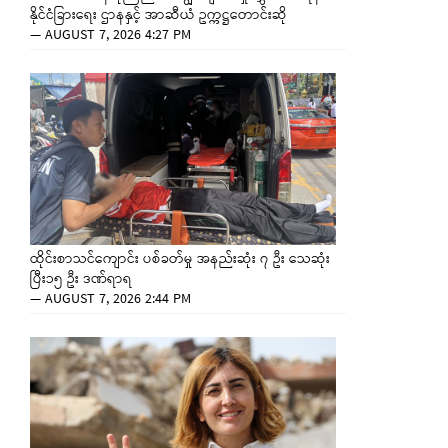
နိုင်ငံခြားရေး ဌာနနှင့် အာဆီယံ ဥက္ကဋ္ဌတောင်းဆို
—
AUGUST 7, 2026 4:27 PM
ထိုင်းစာသင်ကျောင်း ပစ်ခတ်မှု အနည်းဆုံး ၇ ဦး သေဆုံး
ပြီး၁၅ ဦး ဒဏ်ရာရ
—
AUGUST 7, 2026 2:44 PM