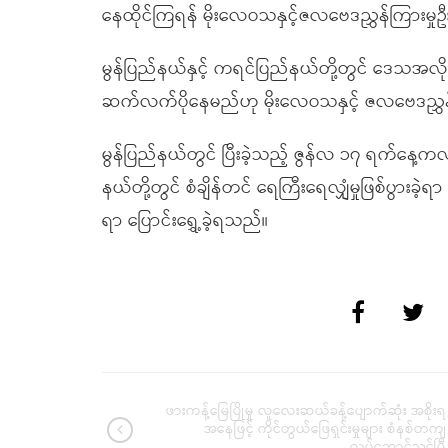
နေထိုင်ကြရန် မိုးလေဝသနှင့်ဇလဗေဒညွှန်ကြားမ
မွန်ပြည်နယ်နှင့် ကရင်ပြည်နယ်တို့တွင် ဒေသအလိုက် 
ဆက်လက်ပိုနေမည်ဟု မိုးလေဝသနှင့် ဇလဗေဒညွှန်
မွန်ပြည်နယ်တွင် ပြီးခဲ့သည့် ဇွန်လ ၁၇ ရက်နေ့ကလည်း 
နယ်တို့တွင် စံချိန်တင် ရေကြီးရေလျှံမှုဖြစ်ပွား
ရာ ပြောင်းရွှေ့ခဲ့ရသည်။
ဖားကန့်မြေပြိုမှု လူလေးဆယ်ခန့်ပျောက်ဆုံး အစိုးရ
အနေဖြင့် ကိုင်တွယ်ဖြေရှင်းမှုများ စံနစ်တကျ
လုပ်ဆောင်သင့်ပြီ