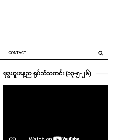
CONTACT
ဗုဒ္ဓဟူးနေ့ည ရုပ်သံသတင်း (၁၃-၅-၂၆)