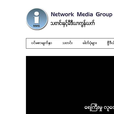
ပင်မစာမျက်နှာ
သတင်း
ဓါတ်ပုံများ
ဗွီဒီယ
ရေကြီးမှု လူထ