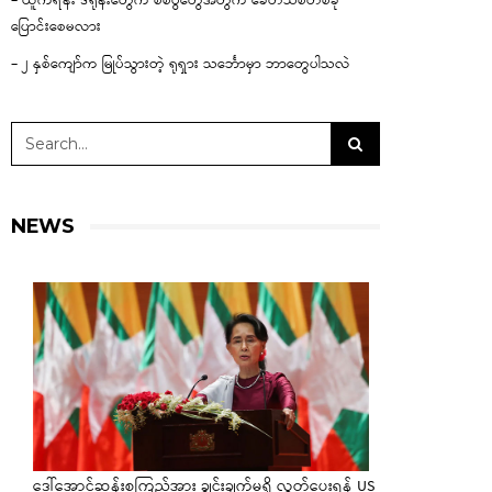
– ယူကရိန်း ဒရုန်းတွေက စစ်ပွဲတွေအတွက် ခေတ်သစ်တစ်ခု
ပြောင်းစေမလား
– ၂ နှစ်ကျော်က မြုပ်သွားတဲ့ ရုရှား သင်္ဘောမှာ ဘာတွေပါသလဲ
NEWS
ဒေါ်အောင်ဆန်းစုကြည်အား ချွင်းချက်မရှိ လွှတ်ပေးရန် US