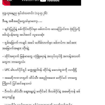
ဗုဒ္ဓဟူးနေ့ည ရုပ်သံသတင်း (၁၃-၅-၂၆)
ဒီနေ့ အစီအစဉ်တွေထဲမှာတော့…..
– ချင်းပြည်နဲ့ စစ်ကိုင်းတိုင်းမှာ စစ်တပ်က လေကြောင်းက ဗုံးကြဲလို့
စစ်သုံ့ပန်းတွေ အပါအဝင် လူသေဆုံး
– ရှမ်းမြောက်-ကချင် အစပ် မဘိမ်းဘက်မှာ စစ်တပ်က အင်အား
အမြောက်အများ တိုးချဲ့
– ထိုင်းရောက် မြန်မာတွေ လုံခြုံရေးနဲ့ အလုပ်လုပ်ဖို့ အကန့်အသတ်
တွေက ဘာတွေလဲ။
– UFC ခါးပတ်ပိုင်ရှင် ဂျော့ရှူဝါဗန် ထိုင်းနဲ့ မလေးရှားကို လာဖို့ရှိ
– အမေရိကား-တရုတ် ထိပ်သီး အစည်းအဝေး မတိုင်ခင် ဘာတွေ
ကြိုတင် ပြင်ဆင်နေသလဲ
– ပီကင်း ထိပ်သီး ဆွေးနွေးပွဲ မတိုင်ခင် ဖိလစ်ပိုင်နဲ့ အမေရိကန် စစ်
လေ့ကျင့်မှု