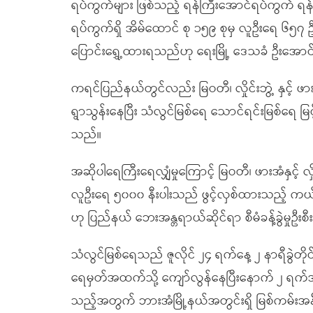
ရပ်ကွက်များ ဖြစ်သည့် ရန်ကြီးအောင်ရပ်ကွက် ရန်မ
ရပ်ကွက်ရှိ အိမ်ထောင် စု ၁၅၉ စုမှ လူဦးရေ ၆၅၇ ဦ
ပြောင်းရွှေ့ထားရသည်ဟု ရေးမြို့ ဒေသခံ ဦးအောင
ကရင်ပြည်နယ်တွင်လည်း မြဝတီ၊ လှိုင်းဘွဲ့ နှင့် 
ရွာသွန်းနေပြီး သံလွင်မြစ်ရေ သောင်ရင်းမြစ်ရေ မြ
သည်။
အဆိုပါရေကြီးရေလျှံမှုကြောင့် မြဝတီ၊ ဖားအံနှင့် လှိ
လူဦးရေ ၅၀၀၀ နီးပါးသည် ဖွင့်လှစ်ထားသည့် ကယ်ဆယ
ဟု ပြည်နယ် ဘေးအန္တရာယ်ဆိုင်ရာ စီမံခန့်ခွဲမှုဦ
သံလွင်မြစ်ရေသည် ဇူလိုင် ၂၄ ရက်နေ့ ၂ နာရီခွဲတိုင်
ရေမှတ်အထက်သို့ ကျော်လွန်နေပြီးနောက် ၂ ရက်
သည့်အတွက် ဘားအံမြို့နယ်အတွင်းရှိ မြစ်ကမ်းအနီးန