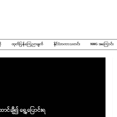
ို
ထုတ်ပြန်ကြေညာချက်
နိုင်ငံတကာသတင်း
NMG အကြောင်း
ောင်ချီ၍ ရွှေ့ပြောင်းရ