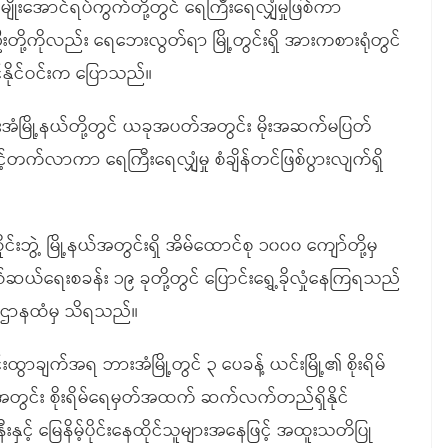
ျိုးအောင်ရပ်ကွက်တို့တွင် ရေကြီးရေလျှံမှုဖြစ်ကာ
းတို့ကိုလည်း ရေဘေးလွတ်ရာ မြို့တွင်းရှိ အားကစားရုံတွင်
်နိုင်ဝင်းက ပြောသည်။
ဖားအံမြို့နယ်တို့တွင် ယခုအပတ်အတွင်း မိုးအဆက်မပြတ်
င့်တက်လာကာ ရေကြီးရေလျှံမှု စံချိန်တင်ဖြစ်ပွားလျက်ရှိ
ုင်းဘွဲ့ မြို့နယ်အတွင်းရှိ အိမ်ထောင်စု ၁၀၀၀ ကျော်တို့မှ
်ရေးစခန်း ၁၉ ခုတို့တွင် ပြောင်းရွှေ့ခိုလှုံနေကြရသည်
းစီးဌာနထံမှ သိရသည်။
းထွာချက်အရ ဘားအံမြို့တွင် ၃ ပေခန့် ယင်းမြို့၏ စိုးရိမ်
အတွင်း စိုးရိမ်ရေမှတ်အထက် ဆက်လက်တည်ရှိနိုင်
ှင့် မြေနိမ့်ပိုင်းနေထိုင်သူများအနေဖြင့် အထူးသတိပြု