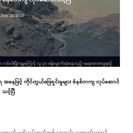
July 25, 2018
ရ အနေဖြင့် ကိုင်တွယ်ဖြေရှင်းမှုများ စံနစ်တကျ လုပ်ဆောင်
သင့်ပြီ