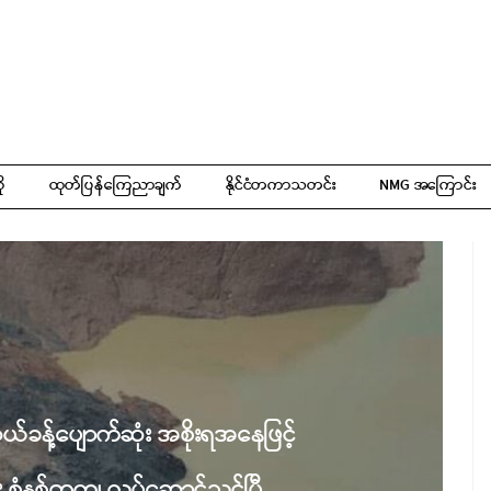
ို
ထုတ်ပြန်ကြေညာချက်
နိုင်ငံတကာသတင်း
NMG အကြောင်း
ယ်ခန့်ပျောက်ဆုံး အစိုးရအနေဖြင့်
ျား စံနစ်တကျ လုပ်ဆောင်သင့်ပြီ