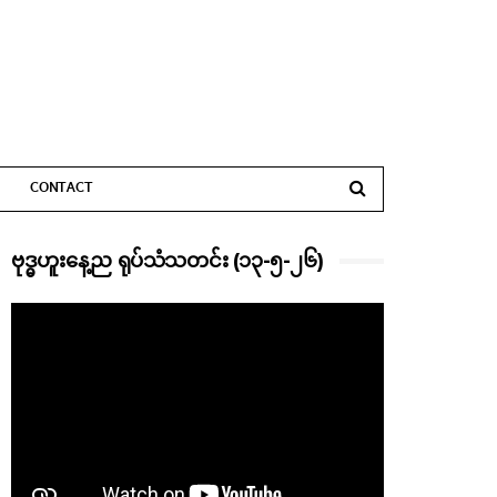
CONTACT
ဗုဒ္ဓဟူးနေ့ည ရုပ်သံသတင်း (၁၃-၅-၂၆)