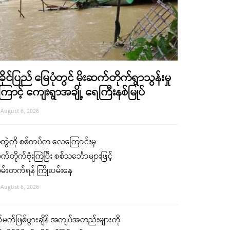
ခိုင်ပြည် မြေပုံတွင် မိုးဆက်တိုက်ရွာသွန်းမှု
ြောင့် ကျေးရွာအချို့ ရေကြီးနစ်မြုပ်
August 6, 2026
ံတွဲကို စစ်တပ်က လေကြောင်းမှ
်တိုက်ဗုံးကြဲပြီး စစ်သင်္ဘောများဖြင့်
မ်းတက်ရန် ကြိုးပမ်းနေ
August 6, 2026
်မက်ဖြစ်ပွားချိန် အကျပ်အတည်းများကို