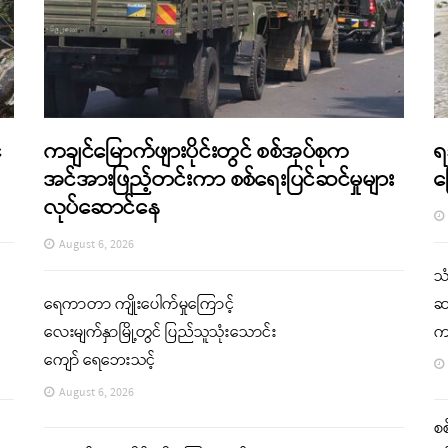
်
ကချင်မြောက်ဖျားပိုင်းတွင် စစ်အုပ်စုက
ရ
အင်အားဖြည့်တင်းကာ စစ်ရေးပြင်ဆင်မှုများ
က
လုပ်ဆောင်နေ
August 6, 2026
သ
ရေကာတာ ကျိုးပေါက်မှုကြောင့်
ဆက
လေးမျက်နှာမြို့တွင် ပြည်သူသုံးသောင်း
က
ကျော် ရေဘေးသင့်
August 6, 2026
စစ