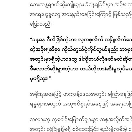
ဘေးအန္တရာယ်ဆိုးကျိုးများ ခံနေရခြင်းမှာ အစိုးရအနေဖြ
အရေးယူမှုတွေ အားနည်းနေခြင်းကြောင့် ဖြစ်သည်ဟု
ပြောသည်။
“ခနခန ဒီလိုဖြစ်တဲ့ဟာ လူအစုလိုက် အပြုံလိုက်သေ
တဲ့အစိုးရဆီမှာ ကိုယ်တွယ်ပုံကိုင်တွယ်နည်း ဘာမှမ
အတွင်းမှာရှိတဲ့ဟာတွေ ဒါကိုဘယ်လိုဖော်မလဲဆို
ဒီလောက်ဆိုးရွားတဲ့ဟာ ဘယ်လိုတားဆီးမှုလုပ်မယ်
မှမရှိဘူး။”
အစိုးရအနေဖြင့် ဖားကန့်ဒေသအတွင်း မကြာခနဖြစ်
ရမှုများအတွက် အထူးကိစ္စရပ်အနေဖြင့် အရေးတကြ
အလားတူ လူပေါင်းမြောက်များစွာ အစုအလိုက်အပြုံလိ
အတွင်း လုံခြုံမှုရှိမရှိ စစ်ဆေးခြင်း၊ စည်းမဲ့ကမ