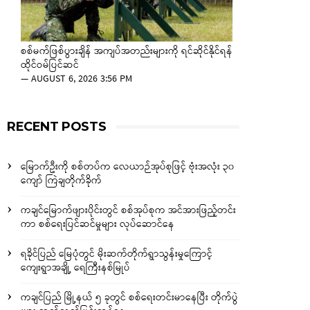
စစ်မက်ဖြစ်ပွားချိန် အကျပ်အတည်းများကို ရင်ဆိုင်နိုင်ရန်
ထိုင်ဝမ်ပြင်ဆင်
—
AUGUST 6, 2026 3:56 PM
RECENT POSTS
မြောက်ဦးကို စစ်တပ်က လေယာဉ်အုပ်စုဖြင့် ဗုံးအလုံး ၃၀
ကျော် ကြဲချတိုက်ခိုက်
ကချင်မြောက်ဖျားပိုင်းတွင် စစ်အုပ်စုက အင်အားဖြည့်တင်း
ကာ စစ်ရေးပြင်ဆင်မှုများ လုပ်ဆောင်နေ
ရခိုင်ပြည် မြေပုံတွင် မိုးဆက်တိုက်ရွာသွန်းမှုကြောင့်
ကျေးရွာအချို့ ရေကြီးနစ်မြုပ်
ကချင်ပြည် မြို့နယ် ၅ ခုတွင် စစ်ရေးတင်းမာနေပြီး တိုက်ပွဲ