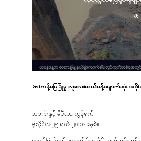
ဖားကန့်မြေပြိုမှု လူလေးဆယ်ခန့်ပျောက်ဆုံး အစိုး
သတင်းနှင့် မီဒီယာ ကွန်ရက်။
ဇူလိုင်လ ၂၅ ရက်၊ ၂၀၁၈ ခုနှစ်။