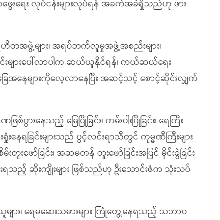
ှာဖွေးရေး လုပ်ငန်းများလုပ်ရန် အခက်အခဲရှိသည်ဟု ဖား
ရဟိတအဖွဲ့များ၊ အရပ်ဘက်လူမှုအဖွဲ့အစည်းများ၊
ာင်းများပေါ်လာပါက ဆယ်ယူနိုင်ရန်၊ ကယ်ဆယ်ရေး
ခြေအနေများကိုလေ့လာနေပြီး အဆင့်သင့် စောင့်ဆိုင်းလျှက်
်ပွားနေသည့် မြေပြိုခြင်း၊ ကမ်းပါးပြိုခြင်း၊ ရေကြီး
ှုံးနေရခြင်းများသည် ပွင့်လင်းရာသီတွင် ကုမ္မဏီကြီးများ
မ်းတူးဖော်ခြင်း၊ အဆမတန် တူးဖော်ခြင်းအပြင် မိုင်းခွဲခြင်း
စားရသည့် ဆိုးကျိုးများ ဖြစ်သည်ဟု ဦးသောင်းဇံက သုံးသပ်
ော်သူများ၊ ရေမဆေးသမားများ ကြုံတွေ့နေရသည့် သဘာဝ