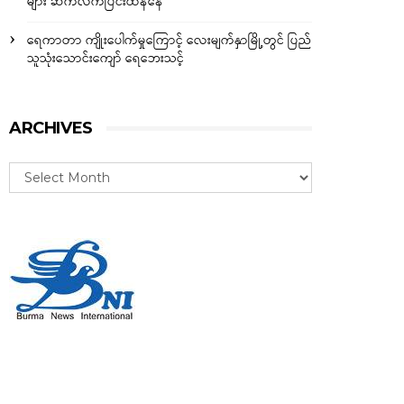
များ ဆက်လက်ပြင်းထန်နေ
ရေကာတာ ကျိုးပေါက်မှုကြောင့် လေးမျက်နှာမြို့တွင် ပြည်
သူသုံးသောင်းကျော် ရေဘေးသင့်
ARCHIVES