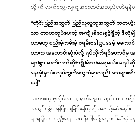
တို့ ကို လက်တွေ့ကျကျအကောင်အထည်ဖော်ရန်
“တိုင်းပြည်အတွက် ပြည်သူလူထုအတွက် တကယ့်ကို
သာ ကာဗာလုပ်ပေးတဲ့ အကျိုးခံစားခွင့်ရှိတဲ့ ဒီလို
တာတွေ စည်းမဲ့ကမ်းမဲ့ ဗရမ်းဗဒါ ဥပဒေမဲ့ မကောင်း
တာက အကောင်းဆုံးပဲလို့ ရပ်လိုက်ရင်တောင်မှ အခု
များစွာ ဆက်လက်ဆိုးကျိုးခံစားနေရမယ်။ မရပ်ဆို
နေအုံးမှာပဲ။ လုပ်ကွက်တွေထဲမှာလည်း သေချာစစ်ဆ
ပေါ့”
အလားတူ ဇူလိုင်လ ၁၄ ရက်နေ့ကလည်း ဖားကန့်မြို့န
အတွင်း နွံကန်ပြိုကျခြင်းကြောင့် အနည်းဆုံးမှော်
ရာရရှိကာ လူဦးရေ ၁၀၀ နီးပါးခန့် ပျောက်ဆုံးခ