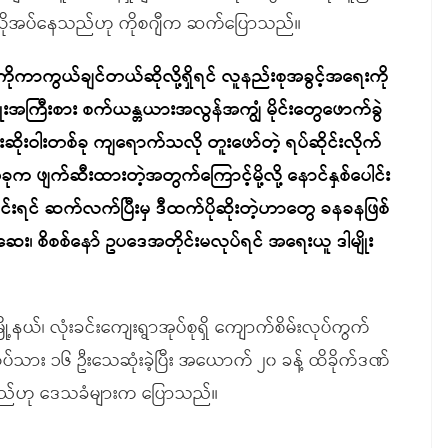
လိုအပ်နေသည်ဟု ကိုစဂျီက ဆက်ပြောသည်။
ကာကွယ်ချင်တယ်ဆိုလို့ရှိရင် လူနည်းစုအခွင့်အရေးကို
မျိုးအကြီးစား စက်ယန္တယားအလွန်အကျွံ မိုင်းတွေဖောက်ခွဲ
ဆိုးဝါးတစ်ခု ကျရောက်သလို တူးဖော်တဲ့ ရပ်ဆိုင်းလိုက်
က ဖျက်ဆီးထားတဲ့အတွက်ကြောင့်မို့လို့ နောင်နှစ်ပေါင်း
င်းရင် ဆက်လက်ပြီးမှ ဒီထက်ပိုဆိုးတဲ့ဟာတွေ ခနခနဖြစ်
ေး၊ စိစစ်နော် ဥပဒေအတိုင်းမလုပ်ရင် အရေးယူ ဒါမျိုး
ယ်၊ လုံးခင်းကျေးရွာအုပ်စုရှိ ကျောက်စိမ်းလုပ်ကွက်
လုပ်သား ၁၆ ဦးသေဆုံးခဲ့ပြီး အယောက် ၂၀ ခန့် ထိခိုက်ဒဏ်
ဲ့သည်ဟု ဒေသခံများက ပြောသည်။