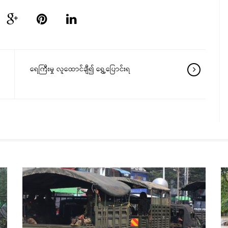
ရေကြီးမှု လူထောင်ချီ၍ ရွှေ့ပြောင်းရ