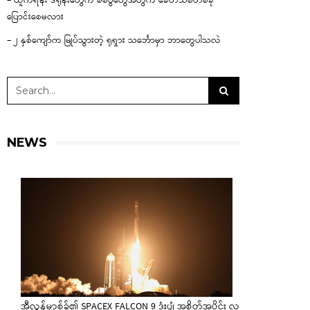
– ယူကရိန်း ဒရုန်းတွေက စစ်ပွဲတွေအတွက် ခေတ်သစ်တစ်ခု
ပြောင်းစေမလား
– ၂ နှစ်ကျော်က မြုပ်သွားတဲ့ ရုရှား သင်္ဘောမှာ ဘာတွေပါသလဲ
NEWS
အီလွန်မာ့စ်ခ်၏ SPACEX FALCON 9 ဒုံးပျံ အစိတ်အပိုင်း လ