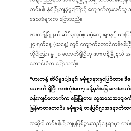
ကချင်ပြည်နယ် ဖားကန့်မြို့နယ်ရှိ သက်တမ်းကု
ကမ်းပါး နံရံပြိုကျခဲ့မှုကြောင့် ကျောက်တူးဖော
ဒေသခံများက ပြောသည်။
ဖားကန့်မြို့နယ် ဆိပ်မူအုပ်စု မမုံကျေးရွာနှင့် 
၂၄ ရက်နေ့ (ယနေ့) တွင် ကျောက်တောင်ကမ်းပါးပြိ
တိုင်ကြား မှု ၂၈ ယောက်ရှိပြီဟု ဖားကန့်မြို့နယ် အ
ကောင်းစံက ပြောသည်။
“ဖားကန့် ဆိပ်မူပေါ့နော်၊ မမုံရွာနားမှာဖြစ်တာ။
ယောက် ရှိပြီ၊ အားလုံးတော့ ခန့်မှန်းခြေ လေး
ဝန်းကျင်လောက်က မြေပြိုတာ၊ လူအသေအပျောက်ရ
မြန်မာတကောင်း၊ မမုံရွာနဲ့ ဖားပြင်ရွာအနောက်
အဆိုပါ ကမ်းပါးပြိုကျမှုဖြစ်ပွားသည့်နေရာမှာ