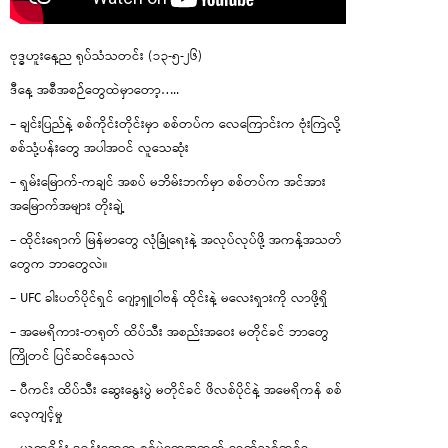
ဗုဒ္ဓဟူးနေ့ည ရုပ်သံသတင်း (၁၃-၅-၂၆)
ဒီနေ့ အစီအစဉ်တွေထဲမှာတော့…..
– ချင်းပြည်နဲ့ စစ်ကိုင်းတိုင်းမှာ စစ်တပ်က လေကြောင်းက ဗုံးကြဲလို့
စစ်သုံ့ပန်းတွေ အပါအဝင် လူသေဆုံး
– ရှမ်းမြောက်-ကချင် အစပ် မဘိမ်းဘက်မှာ စစ်တပ်က အင်အား
အမြောက်အများ တိုးချဲ့
– ထိုင်းရောက် မြန်မာတွေ လုံခြုံရေးနဲ့ အလုပ်လုပ်ဖို့ အကန့်အသတ်
တွေက ဘာတွေလဲ။
– UFC ခါးပတ်ပိုင်ရှင် ဂျော့ရှူဝါဗန် ထိုင်းနဲ့ မလေးရှားကို လာဖို့ရှိ
– အမေရိကား-တရုတ် ထိပ်သီး အစည်းအဝေး မတိုင်ခင် ဘာတွေ
ကြိုတင် ပြင်ဆင်နေသလဲ
– ပီကင်း ထိပ်သီး ဆွေးနွေးပွဲ မတိုင်ခင် ဖိလစ်ပိုင်နဲ့ အမေရိကန် စစ်
လေ့ကျင့်မှု