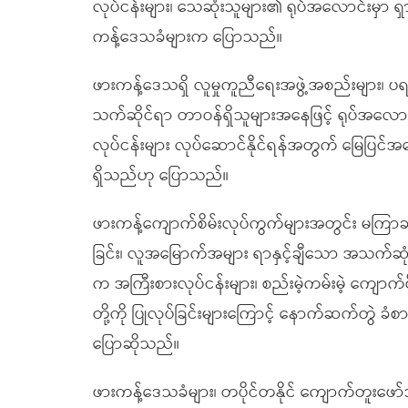
လုပ်ငန်းများ၊ သေဆုံးသူများ၏ ရုပ်အလောင်းမှာ ရ
ကန့်ဒေသခံများက ပြောသည်။
ဖားကန့်ဒေသရှိ လူမှုကူညီရေးအဖွဲ့အစည်းများ၊ ပ
သက်ဆိုင်ရာ တာဝန်ရှိသူများအနေဖြင့် ရုပ်အလေ
လုပ်ငန်းများ လုပ်ဆောင်နိုင်ရန်အတွက် မြေပြင်အ
ရှိသည်ဟု ပြောသည်။
ဖားကန့်ကျောက်စိမ်းလုပ်ကွက်များအတွင်း မကြာခဏဖြစ
ခြင်း၊ လူအမြောက်အများ ရာနှင့်ချီသော အသက်ဆုံးရ
က အကြီးစားလုပ်ငန်းများ၊ စည်းမဲ့ကမ်းမဲ့ ကျောက်စိ
တို့ကို ပြုလုပ်ခြင်းများကြောင့် နောက်ဆက်တွဲ ခံ
ပြောဆိုသည်။
ဖားကန့်ဒေသခံများ၊ တပိုင်တနိုင် ကျောက်တူးဖ