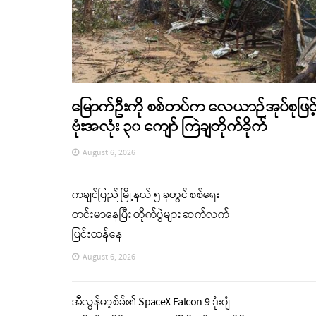
မြောက်ဦးကို စစ်တပ်က လေယာဉ်အုပ်စုဖြင့
ဗုံးအလုံး ၃၀ ကျော် ကြဲချတိုက်ခိုက်
August 6, 2026
ကချင်ပြည် မြို့နယ် ၅ ခုတွင် စစ်ရေး
တင်းမာနေပြီး တိုက်ပွဲများ ဆက်လက်
ပြင်းထန်နေ
August 6, 2026
အီလွန်မာ့စ်ခ်၏ SpaceX Falcon 9 ဒုံးပျံ