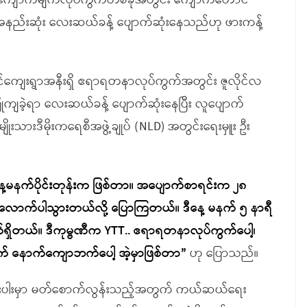
န် ကျောက်မျက်လုပ်ကွက်တစ်ခုအတွင်း ကျောက်တောင်
်သူ အနည်းဆုံး လေးဆယ်ခန့် ပျောက်ဆုံးနေသည်ဟု ဖားကန့်
ဖားပြင်ကျေးရွာအနီးရှိ ဧရာရတနာလုပ်ကွက်အတွင်း ဇူလိုင်လ
ုကျခဲ့ရာ လေးဆယ်ခန့် ပျောက်ဆုံးနေပြီး လူပျောက်
မျိုးသားဒီမိုးကရေစီအဖွဲ့ချုပ် (NLD) အတွင်းရေးမှူး ဦး
 ဒီနေ့မနက်ပိုင်းတုန်းက ဖြစ်တာ။ အပျောက်စာရင်းက ၂၈
ဆယ်လောက်ပါသွားတယ်လို့ ပြောကြတယ်။ ဒီနေ့ မနက် ၅ နာရီ
ှိတယ်။ ဒီကုမ္ဗဏီက YTT.. ဧရာရတနာလုပ်ကွက်ပေါ့၊
ဘက် နောက်ကျောဘက်ပေါ့ အဲ့မှာဖြစ်တာ”
ဟု ပြောသည်။
 ကမ်းပါးမှာ မတ်စောက်လွန်းသည့်အတွက် ကယ်ဆယ်ရေး