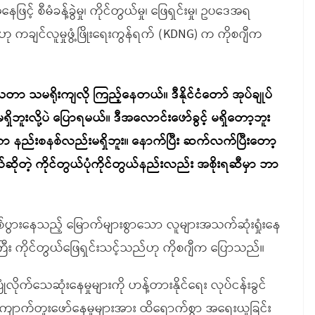
င့် စီမံခန့်ခွဲမှု၊ ကိုင်တွယ်မှု၊ ဖြေရှင်းမှု၊ ဥပဒေအရ
 ကချင်လူမှုဖွံ့ဖြိုးရေးကွန်ရက် (KDNG) က ကိုစဂျီက
တာ သမရိုးကျလို ကြည့်နေတယ်။ ဒီနိုင်ငံတော် အုပ်ချုပ်
ရှိဘူးလို့ပဲ ပြောရမယ်။ ဒီအလောင်းဖော်ခွင့် မရှိတော့ဘူး
တာ နည်းစနစ်လည်းမရှိဘူး။ နောက်ပြီး ဆက်လက်ပြီးတော့
ဆိုတဲ့ ကိုင်တွယ်ပုံကိုင်တွယ်နည်းလည်း အစိုးရဆီမှာ ဘာ
ပွားနေသည့် မြောက်များစွာသော လူများအသက်ဆုံးရှုံးနေ
ီး ကိုင်တွယ်ဖြေရှင်းသင့်သည်ဟု ကိုစဂျီက ပြောသည်။
ုက်သေဆုံးနေမှုများကို ဟန့်တားနိုင်ရေး လုပ်ငန်းခွင်
်းမဲ့ ကျောက်တူးဖော်နေမှုများအား ထိရောက်စွာ အရေးယူခြင်း