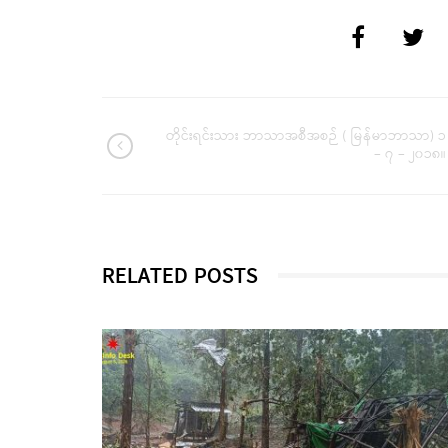
တိုင်းရင်းသား ဘာသာအစီအစဉ် ( မြန်မာဘာသာ) ၁
– ၇ – ၂၀၁၈။
RELATED POSTS