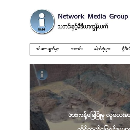
ပင်မစာမျက်နှာ
သတင်း
ဓါတ်ပုံများ
ဗွီဒီယ
ဖားကန့်မြေပြိုမှု လူလေးဆ
ကိုင်တွယ်ဖြေရှင်းမှုမ