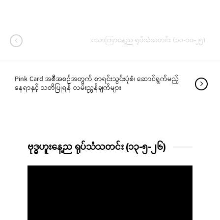
သောကြာနေ့ည ရုပ်သံသတင်း (၁၀-၁၀-၂၅)
Pink Card အစီအစဉ်အတွက် စာရင်းသွင်းပုံစံ၊ ဆောင်ရွက်မည့်
နေရာနှင့် သတိပြုရန် လမ်းညွှန်ချက်များ
ဗုဒ္ဓဟူးနေ့ည ရုပ်သံသတင်း (၁၃-၅-၂၆)