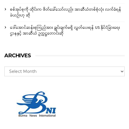
စစ်အုပ်စုကို ထိုင်းက ဖိတ်ခေါ်သော်လည်း အာဆီယံတစ်စုံလုံး လက်ခံရန်
ခဲယဉ်းဟု ဆို
ဒေါ်အောင်ဆန်းစုကြည်အား ချွင်းချက်မရှိ လွှတ်ပေးရန် US နိုင်ငံခြားရေး
ဌာနနှင့် အာဆီယံ ဥက္ကဋ္ဌတောင်းဆို
ARCHIVES