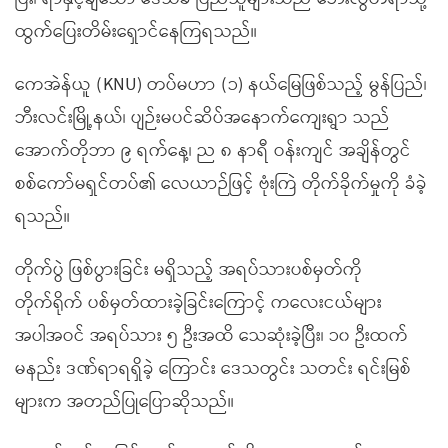
ထွက်ပြေးတိမ်းရှောင်နေကြရသည်။
ကေအဲန်ယူ (KNU) တပ်မဟာ (၁) နယ်မြေဖြစ်သည့် မွန်ပြည်၊
ဘီးလင်းမြို့နယ်၊ ပျဉ်းမပင်ဆိပ်အနောက်ကျေးရွာ သည်
အောက်တိုဘာ ၉ ရက်နေ့၊ ည ၈ နာရီ ဝန်းကျင် အချိန်တွင်
စစ်ကော်မရှင်တပ်၏ လေယာဉ်ဖြင့် ဗုံးကြဲ တိုက်ခိုက်မှုကို ခံခဲ့
ရသည်။
တိုက်ပွဲ ဖြစ်ပွားခြင်း မရှိသည့် အရပ်သားပစ်မှတ်ကို
တိုက်ရိုက် ပစ်မှတ်ထားခဲ့ခြင်းကြောင့် ကလေးငယ်များ
အပါအဝင် အရပ်သား ၅ ဦးအထိ သေဆုံးခဲ့ပြီး၊ ၁၀ ဦးထက်
မနည်း ဒဏ်ရာရရှိခဲ့ ကြောင်း ဒေသတွင်း သတင်း ရင်းမြစ်
များက အတည်ပြုပြောဆိုသည်။