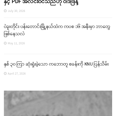
နှင့် PDF အလင်းဝင်သည်ဟု ဝါဒဖြန့်
July 30, 2026
ပဲခူးတိုင်း ပန်းတောင်းမြို့နယ်ထဲက ကပစ ၁၆ အနီးမှာ ဘာတွေ
ဖြစ်နေသလဲ
May 11, 2026
နှစ် ၃၀ ကြာ ဆုံးရှုံးခဲ့သော ကဘောတူ စခန်းကို KNU ပြန်သိမ်း
April 27, 2026