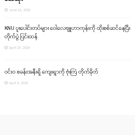
June 18, 2026
KNU ပူးပေါင်းတပ်များ ဝေါလေဗျူဟာကုန်းကို ထိုးစစ်ဆင်နေပြီး
တိုက်ပွဲ ပြင်းထန်
April 29, 2026
ဝင်းဝ စခန်းအနီးရှိ ကျေးရွာကို ဗုံးကြဲ တိုက်ခိုက်
April 5, 2026