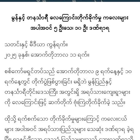
မွန်နှင့် တနင်္သာရီ လေကြောင်းတိုက်ခိုက်မှု ကလေးများ
အပါအဝင် ၅ ဦးသေ၊ ၁၀ ဦး ဒဏ်ရာရ
သတင်းနှင့် မီဒီယာ ကွန်ရက်။
၂၀၂၅ ခုနှစ်၊ အောက်တိုဘာလ ၁၁ ရက်။
စစ်ကော်မရှင်တပ်သည် အောက်တိုဘာလ ၉ ရက်နေ့နှင့် ၁၀
ရက်နေ့တွင် တိုက်ပွဲဖြစ်ပွားခြင်း မရှိဘဲ မွန်ပြည်နှင့်
တနင်္သာရီတိုင်းဒေသကြီး အတွင်းရှိ အရပ်သားကျေးရွာများ
ကို လေကြောင်းဖြင့် ဆက်တိုက် ဗုံးကြဲတိုက်ခိုက်ခဲ့ သည်။
ထိုသို့ ရက်စက်သော တိုက်ခိုက်မှုများကြောင့် ကလေးငယ်
များ အပါအဝင် အရပ်သားပြည်သူများ သေဆုံး ဒဏ်ရာရ ခဲ့ရ
ပြီး၊ ရာနှင့်ချီသော ဒေသခံ ပြည်သူများသည် ဘေးလွတ်ရာသို့