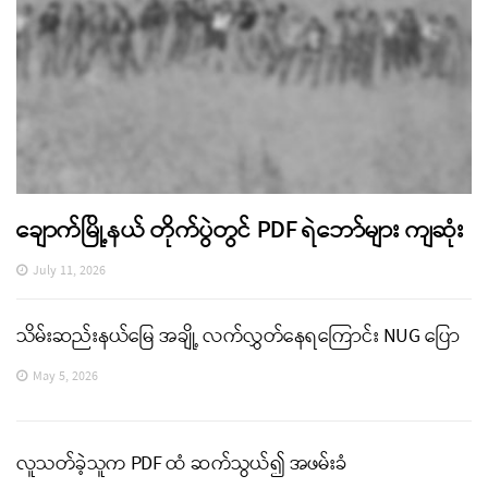
ချောက်မြို့နယ် တိုက်ပွဲတွင် PDF ရဲဘော်များ ကျဆုံး
July 11, 2026
သိမ်းဆည်းနယ်မြေ အချို့ လက်လွှတ်နေရကြောင်း NUG ပြော
May 5, 2026
လူသတ်ခဲ့သူက PDF ထံ ဆက်သွယ်၍ အဖမ်းခံ