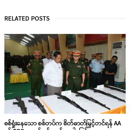
RELATED POSTS
စစ်ရှုံးနေသော စစ်တပ်က စိတ်ဓာတ်မြှင့်တင်ရန် AA