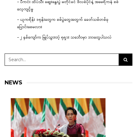
– ပီကင်း ထိပ်သီး ဆွေးနွေးပွဲ မတိုင်ခင် ဖိလစ်ပိုင်နဲ့ အမေရိကန် စစ်
လေ့ကျင့်မှု
– ယူကရိန်း ဒရုန်းတွေက စစ်ပွဲတွေအတွက် ခေတ်သစ်တစ်ခု
ပြောင်းစေမလား
– ၂ နှစ်ကျော်က မြုပ်သွားတဲ့ ရုရှား သင်္ဘောမှာ ဘာတွေပါသလဲ
NEWS