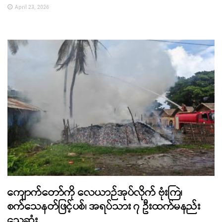
April 23, 2026
ကျောက်တော်ကို လေယာဉ်အုပ်လိုက် ဗုံးကြဲ၊
စက်သေနတ်ဖြင့်ပစ်၊ အရပ်သား ၇ ဦးထက်မနည်း
သေဆုံး