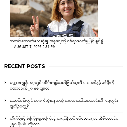
သတင်းထောက်သေဆုံးမှု အစ္စရေးကို စစ်ရာဇဝတ်မှုဖြင့် စွပ်စွဲ
—
AUGUST 7, 2026 2:34 PM
RECENT POSTS
ပုဏ္ဏားကျွန်းအမှုတွင် မုဒိမ်းကျင့်သတ်ဖြတ်သူကို သေဒဏ်နှင့် နှစ်ဦးကို
ထောင်ဒဏ် ၂၀ နှစ် ချမှတ်
အောင်ပန်းတွင် ပျောက်ဆုံးနေသည့် ကလေးငယ်အလောင်းကို ရေတွင်း
ပျက်၌တွေ့ရှိ
တိုက်ပွဲနှင့် ဗုံးကြဲမှုများကြောင့် ကရင်နီတွင် စစ်ဘေးရှောင် အိမ်ထောင်စု
၂၅၀ နီးပါး တိုးလာ