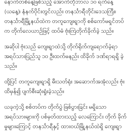
နောက်တစ်နေ့ဖြစ်သည့် အောက်တိုဘာလ ၁၀ ရက်နေ့
(ယနေ့)၊ နံနက်ပိုင်းတွင်လည်း တနင်္သာရီတိုင်းဒေသကြီး၊
တနင်္သာရီမြို့နယ်ထဲက တကူကျေးရွာကို စစ်ကော်မရှင်တပ်
က တိုက်လေယာဉ်ဖြင့် ထပ်မံ ဗုံးကြဲတိုက်ခိုက်ခဲ့ သည်။
အဆိုပါ ဗုံးသည် ကျေးရွာထဲသို့ တိုက်ရိုက်ကျရောက်ခဲ့ရာ
အရပ်သားပြည်သူ ၁၀ ဦးထက်မနည်း ထိခိုက် ဒဏ်ရာရရှိ ခဲ့
သည်။
ထို့ပြင် တကူကျေးရွာရှိ မီးသတ်ရုံး အဆောက်အအုံလည်း ဗုံး
ထိမှန်၍ ပျက်စီးဆုံးရှုံးခဲ့သည်။
ယခုကဲ့သို့ စစ်တပ်က တိုက်ပွဲ ဖြစ်ပွားခြင်း မရှိသော
အရပ်သားများကို ပစ်မှတ်ထားသည့် လေကြောင်း တိုက် ခိုက်
မှုများကြောင့် တနင်္သာရီနှင့် ထားဝယ်မြို့နယ်ထဲရှိ ကျေးရွာ