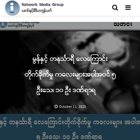
Men
မွန်နှင့် တနင်္သာရီ လေကြောင်း
တိုက်ခိုက်မှု ကလေးများအပါအဝင် ၅
ဦးသေ၊ ၁၀ ဦး ဒဏ်ရာရ
October 11, 2025