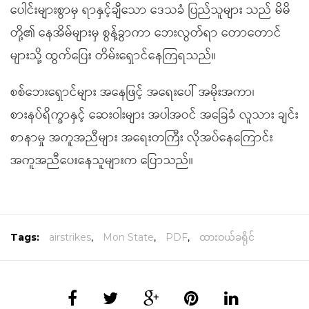
ပေါင်းများစွာမှ ရာနှင့်ချီသော ဒေသခံ ပြည်သူများ သည် မိမိ
တို့၏ နေအိမ်များမှ စွန့်ခွာကာ ဘေးလွတ်ရာ တောတောင်
များသို့ ထွက်ပြေး တိမ်းရှောင်နေကြရသည်။
စစ်ဘေးရှောင်များ အနေဖြင့် အရေးပေါ် အမိုးအကာ၊
စားနပ်ရိက္ခာနှင့် ဆေးဝါးများ အပါအဝင် အခြေခံ လူသား ချင်း
စာနာမှု အကူအညီများ အရေးတကြီး လိုအပ်နေကြောင်း
အကူအညီပေးနေသူများက ပြောသည်။
Tags:
airstrikes
,
Mon State
,
PDF
,
ထားဝယ်ခရိုင်