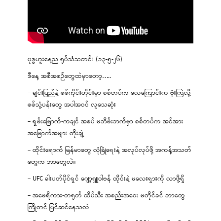
ဗုဒ္ဓဟူးနေ့ည ရုပ်သံသတင်း (၁၃-၅-၂၆)
ဒီနေ့ အစီအစဉ်တွေထဲမှာတော့…..
– ချင်းပြည်နဲ့ စစ်ကိုင်းတိုင်းမှာ စစ်တပ်က လေကြောင်းက ဗုံးကြဲလို့
စစ်သုံ့ပန်းတွေ အပါအဝင် လူသေဆုံး
– ရှမ်းမြောက်-ကချင် အစပ် မဘိမ်းဘက်မှာ စစ်တပ်က အင်အား
အမြောက်အများ တိုးချဲ့
– ထိုင်းရောက် မြန်မာတွေ လုံခြုံရေးနဲ့ အလုပ်လုပ်ဖို့ အကန့်အသတ်
တွေက ဘာတွေလဲ။
– UFC ခါးပတ်ပိုင်ရှင် ဂျော့ရှူဝါဗန် ထိုင်းနဲ့ မလေးရှားကို လာဖို့ရှိ
– အမေရိကား-တရုတ် ထိပ်သီး အစည်းအဝေး မတိုင်ခင် ဘာတွေ
ကြိုတင် ပြင်ဆင်နေသလဲ