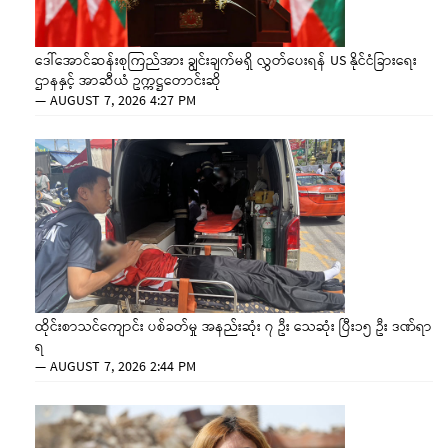
ဒေါ်အောင်ဆန်းစုကြည်အား ချွင်းချက်မရှိ လွှတ်ပေးရန် US နိုင်ငံခြားရေး
ဌာနနှင့် အာဆီယံ ဥက္ကဋ္ဌတောင်းဆို
—
AUGUST 7, 2026 4:27 PM
ထိုင်းစာသင်ကျောင်း ပစ်ခတ်မှု အနည်းဆုံး ၇ ဦး သေဆုံး ပြီး၁၅ ဦး ဒဏ်ရာ
ရ
—
AUGUST 7, 2026 2:44 PM