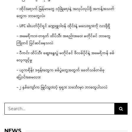
– ထိုင်းရောက် မြန်မာတွေ လုံခြုံရေးနဲ့ အလုပ်လုပ်ဖို့ အကန့်အသတ်
တွေက ဘာတွေလဲ။
– UFC ခါးပတ်ပိုင်ရှင် ဂျော့ရှူဝါဗန် ထိုင်းနဲ့ မလေးရှားကို လာဖို့ရှိ
– အမေရိကား-တရုတ် ထိပ်သီး အစည်းအဝေး မတိုင်ခင် ဘာတွေ
ကြိုတင် ပြင်ဆင်နေသလဲ
– ပီကင်း ထိပ်သီး ဆွေးနွေးပွဲ မတိုင်ခင် ဖိလစ်ပိုင်နဲ့ အမေရိကန် စစ်
လေ့ကျင့်မှု
– ယူကရိန်း ဒရုန်းတွေက စစ်ပွဲတွေအတွက် ခေတ်သစ်တစ်ခု
ပြောင်းစေမလား
– ၂ နှစ်ကျော်က မြုပ်သွားတဲ့ ရုရှား သင်္ဘောမှာ ဘာတွေပါသလဲ
NEWS