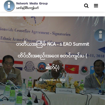
Men
တတိယအကြိမ် NCA - s EAO Summit
ထိပ်သီးအစည်းအဝေး စတင်ကျင်းပ (
ဓါတ်ပုံ)
September 8, 2018