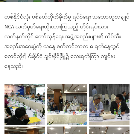
တစ်နိုင်ငံလုံး ပစ်ခတ်တိုက်ခိုက်မှု ရပ်စဲရေး သဘောတူစာချူပ်
NCA လက်မှတ်ရေးထိုးထားကြသည့် တိုင်းရင်းသား
လက်နက်ကိုင် တော်လှန်ရေး အဖွဲ့အစည်းများ၏ ထိပ်သီး
အစည်းအဝေးပွဲကို ယနေ့ စက်တင်ဘာလ ၈ ရက်နေ့တွင်
စတင်ထို၍ င်းနိုင်ငံ ချင်းမိုင်မြို့၌ လေးရက်ကြာ ကျင်းပ
နေသည်။