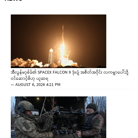
အီလွန်မာ့စ်ခ်၏ SPACEX FALCON 9 ဒုံးပျံ အစိတ်အပိုင်း လကမ္ဘာပေါ်သို့
ဝင်ဆောင့်မိဟု ယူဆရ
—
AUGUST 6, 2026 4:21 PM