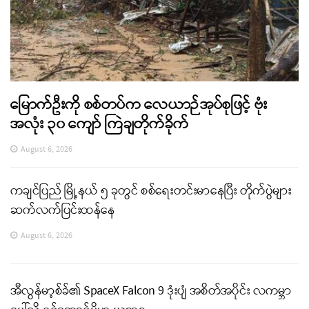
မြောက်ဦးကို စစ်တပ်က လေယာဉ်အုပ်စုဖြင့် ဗုံး
အလုံး ၃၀ ကျော် ကြဲချတိုက်ခိုက်
August 6, 2026
ကချင်ပြည် မြို့နယ် ၅ ခုတွင် စစ်ရေးတင်းမာနေပြီး တိုက်ပွဲများ
ဆက်လက်ပြင်းထန်နေ
August 6, 2026
အီလွန်မာ့စ်ခ်၏ SpaceX Falcon 9 ဒုံးပျံ အစိတ်အပိုင်း လကမ္ဘာ