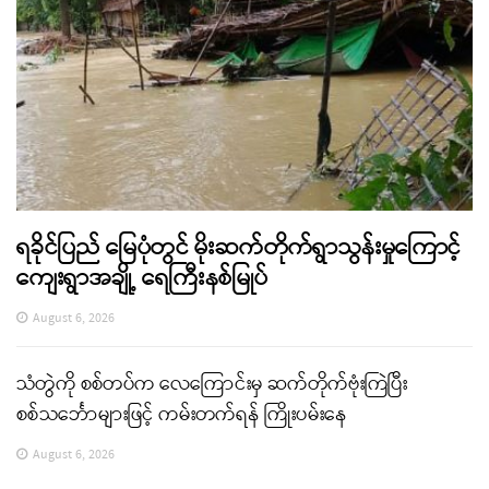
ရခိုင်ပြည် မြေပုံတွင် မိုးဆက်တိုက်ရွာသွန်းမှုကြောင့်
ကျေးရွာအချို့ ရေကြီးနစ်မြုပ်
August 6, 2026
သံတွဲကို စစ်တပ်က လေကြောင်းမှ ဆက်တိုက်ဗုံးကြဲပြီး
စစ်သင်္ဘောများဖြင့် ကမ်းတက်ရန် ကြိုးပမ်းနေ
August 6, 2026