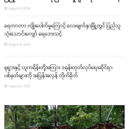
August 6, 2026
ရေကာတာ ကျိုးပေါက်မှုကြောင့် လေးမျက်နှာမြို့တွင် ပြည်သူ
သုံးသောင်းကျော် ရေဘေးသင့်
August 6, 2026
ရုရှားနှင့် ယူကရိန်းတို့အကြား ဒရုန်းထုတ်လုပ်ရေးဆိုင်ရာ
ပစ်မှတ်များကို အပြန်အလှန် တိုက်ခိုက်
August 6, 2026