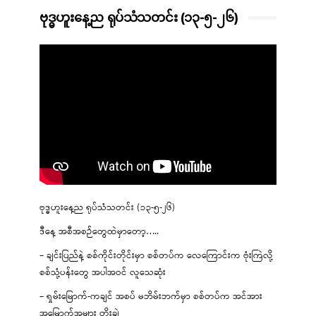
ဗုဒ္ဓဟူးနေ့ည ရုပ်သံသတင်း (၁၃-၅-၂၆)
ဗုဒ္ဓဟူးနေ့ည ရုပ်သံသတင်း (၁၃-၅-၂၆)
ဒီနေ့ အစီအစဉ်တွေထဲမှာတော့…..
– ချင်းပြည်နဲ့ စစ်ကိုင်းတိုင်းမှာ စစ်တပ်က လေကြောင်းက ဗုံးကြဲလို့
စစ်သုံ့ပန်းတွေ အပါအဝင် လူသေဆုံး
– ရှမ်းမြောက်-ကချင် အစပ် မဘိမ်းဘက်မှာ စစ်တပ်က အင်အား
အမြောက်အများ တိုးချဲ့