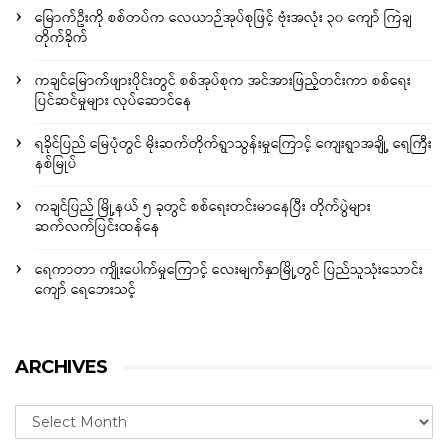
မြောက်ဦးကို စစ်တပ်က လေယာဉ်အုပ်စုဖြင့် ဗုံးအလုံး ၃၀ ကျော် ကြဲချ
တိုက်ခိုက်
ကချင်မြောက်ဖျားပိုင်းတွင် စစ်အုပ်စုက အင်အားဖြည့်တင်းကာ စစ်ရေး
ပြင်ဆင်မှုများ လုပ်ဆောင်နေ
ရခိုင်ပြည် မြေပုံတွင် မိုးဆက်တိုက်ရွာသွန်းမှုကြောင့် ကျေးရွာအချို့ ရေကြီး
နစ်မြုပ်
ကချင်ပြည် မြို့နယ် ၅ ခုတွင် စစ်ရေးတင်းမာနေပြီး တိုက်ပွဲများ
ဆက်လက်ပြင်းထန်နေ
ရေကာတာ ကျိုးပေါက်မှုကြောင့် လေးမျက်နှာမြို့တွင် ပြည်သူသုံးသောင်း
ကျော် ရေဘေးသင့်
ARCHIVES