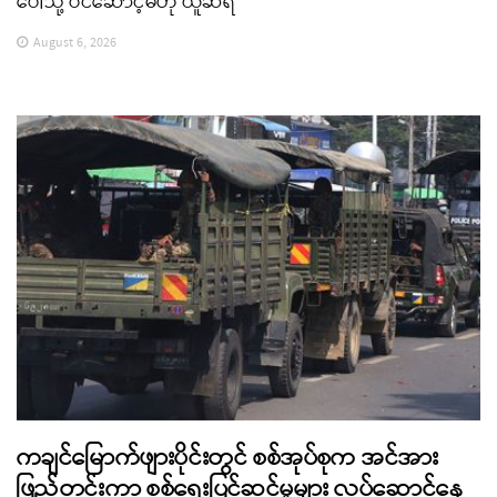
ပေါ်သို့ ဝင်ဆောင့်မိဟု ယူဆရ
August 6, 2026
ကချင်မြောက်ဖျားပိုင်းတွင် စစ်အုပ်စုက အင်အား
ဖြည့်တင်းကာ စစ်ရေးပြင်ဆင်မှုများ လုပ်ဆောင်နေ