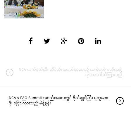
NCA လက်မှတ်ထိုး ထိပ်သီး အစည်းအဝေးသို့ လက်မှတ် မထိုးအဖွဲ့
များအား ဖိတ်ကြားမည်
NCA-s EAO Summit အစည်းအဝေးတွင် ဗိုလ်ချူပ်ကြီး မူတူးစေး
ဖိုး ပြောကြားသည့် မိန့်ခွန်း