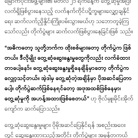
မြောက်ပိုင်းအဖွဲ့များ၏ မတ်လ ၂၁ ရက်နေ့က တွေ့ဆုံမှုအပြီး
လက်ရှိဖြစ်ပွားနေသည့် လက်နက်ကိုင်ပဋ္ဋိက္ခများလျှော့ချနိုင်
ရေး ဆက်လက်ညှိနှိုင်းကြိုးပမ်းသွားမယ်ဟု သဘောတူခဲ့ကြ
သော်လည်း တိုက်ပွဲများ ဆက်လက်ဖြစ်ပွားနေခြင်းဖြစ် သည်။
“အဓိကတော့ သူတို့ဘက်က ထိုးစစ်များတော့ တိုက်ပွဲက ဖြစ်
တယ်။ ဒီလိုမျိုး တွေ့ဆုံဆွေးနွေးမှုတွေကိုလည်း လက်ခံထား
တာပေါ့နော်။ တွေ့ဆုံဆွေးနွေးမှုရှိနေချိန်မှာတော့ တိုက်ပွဲက
လျှော့သင့်တယ်။ အဲ့ဒါမှ တွေ့ဆုံတဲ့အချိန်မှာ ပိုအဆင်ပြေတာ
ပေါ့။ တိုက်ပွဲဆက်ဖြစ်နေရင်တော့ အဖုအထစ်ဖြစ်နေမှာ၊
တွေ့ဆုံမှုကို အဟန့်အထားဖြစ်စေတယ်”
ဟု ဗိုလ်မှူးမိုင်းအိုက်
ကျော်က ဆက်ပြောသည်။
တွေ့ဆုံဆွေးနွေးမှုများ ပိုမိုအဆင်ပြေနိုင်ရန် အစည်းအဝေး
တွင် ဆွေးနွေးထားသည့်အတိုင်း တိုက်ပွဲများ အမှန်တကယ်