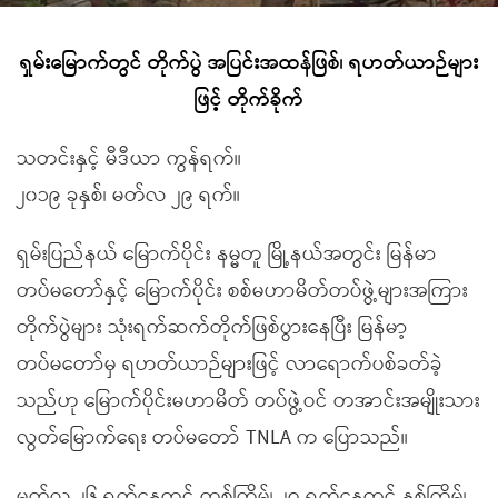
ရှမ်းမြောက်တွင် တိုက်ပွဲ အပြင်းအထန်ဖြစ်၊ ရဟတ်ယာဉ်များ
ဖြင့် တိုက်ခိုက်
သတင်းနှင့် မီဒီယာ ကွန်ရက်။
၂၀၁၉ ခုနှစ်၊ မတ်လ ၂၉ ရက်။
ရှမ်းပြည်နယ် မြောက်ပိုင်း နမ္မတူ မြို့နယ်အတွင်း မြန်မာ
တပ်မတော်နှင့် မြောက်ပိုင်း စစ်မဟာမိတ်တပ်ဖွဲ့များအကြား
တိုက်ပွဲများ သုံးရက်ဆက်တိုက်ဖြစ်ပွားနေပြီး မြန်မာ့
တပ်မတော်မှ ရဟတ်ယာဉ်များဖြင့် လာရောက်ပစ်ခတ်ခဲ့
သည်ဟု မြောက်ပိုင်းမဟာမိတ် တပ်ဖွဲ့ဝင် တအာင်းအမျိုးသား
လွတ်မြောက်ရေး တပ်မတော် TNLA က ပြောသည်။
မတ်လ ၂၆ ရက်နေ့တွင် တစ်ကြိမ်၊ ၂၇ ရက်နေ့တွင် နှစ်ကြိမ်၊