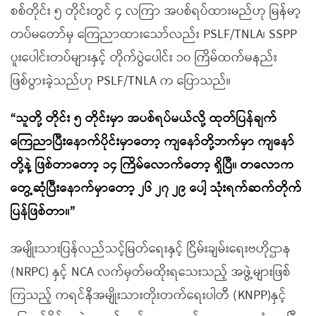
စစ်တိုင်း ၅ တိုင်းတွင် ၄ လကြာ အပစ်ရပ်ထားမည်ဟု မြန်မာ့
တပ်မတော်မှ ကြေညာထားသော်လည်း PSLF/TNLA၊ SSPP
ပူးပေါင်းတပ်များနှင့် တိုက်ပွဲပေါင်း ၁၀ ကြိမ်ထက်မနည်း
ဖြစ်ပွားခဲ့သည်ဟု PSLF/TNLA က ပြောသည်။
“သူတို့ တိုင်း ၅ တိုင်းမှာ အပစ်ရပ်မယ်လို့ ထုတ်ပြန်ချက်
ကြေညာပြီးနောက်ပိုင်းမှာတော့ ကျနော်တို့ဘက်မှာ ကျနော်
တို့နဲ့ ဖြစ်တာတော့ ၁၄ ကြိမ်လောက်တော့ ရှိပြီ။ တလောက
တွေ့ဆုံပြီးနောက်မှာတော့ ၂၆ ၂၇ ၂၉ ပေါ့ သုံးရက်ဆက်တိုက်
ပြန်ဖြစ်တာ။”
အမျိုးသားပြန်လည်သင့်မြတ်ရေးနှင့် ငြိမ်းချမ်းရေးဗဟိုဌာန
(NRPC) နှင့် NCA လက်မှတ်မထိုးရသေးသည့် အဖွဲ့များဖြစ်
ကြသည့် ကရင်နီအမျိုးသားတိုးတက်ရေးပါတီ (KNPP)နှင့်