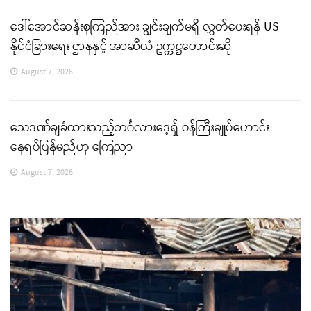
ဒေါ်အောင်ဆန်းစုကြည်အား ချွင်းချက်မရှိ လွှတ်ပေးရန် US
နိုင်ငံခြားရေး ဌာနနှင့် အာဆီယံ ဥက္ကဋ္ဌတောင်းဆို
August 7, 2026
သေဒဏ်ချခံထားသည့်ဘင်္ဂလားဒေ့ရှ် ဝန်ကြီးချုပ်ဟောင်း
နေရပ်ပြန်မည်ဟု ကြေညာ
August 7, 2026