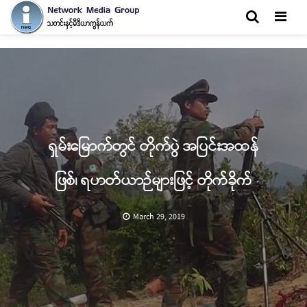
Men
ရှမ်းမြောက်တွင် တိုက်ပွဲ အပြင်းအထန်
ဖြစ်၊ ရဟတ်ယာဉ်များဖြင့် တိုက်ခိုက်
March 29, 2019