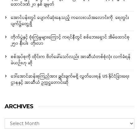
ထောင်ဒဏ် ၂၀ နှစ် ချမှတ်
အောင်ပန်းတွင် ပျောက်ဆုံးနေသည့် ကလေးငယ်အလောင်းကို ရေတွင်း
ပျက်၌တွေ့ရှိ
တိုက်ပွဲနှင့် ဗုံးကြဲမှုများကြောင့် ကရင်နီတွင် စစ်ဘေးရှောင် အိမ်ထောင်စု
၂၅၀ နီးပါး တိုးလာ
စစ်အုပ်စုကို ထိုင်းက ဖိတ်ခေါ်သော်လည်း အာဆီယံတစ်စုံလုံး လက်ခံရန်
ခဲယဉ်းဟု ဆို
ဒေါ်အောင်ဆန်းစုကြည်အား ချွင်းချက်မရှိ လွှတ်ပေးရန် US နိုင်ငံခြားရေး
ဌာနနှင့် အာဆီယံ ဥက္ကဋ္ဌတောင်းဆို
ARCHIVES