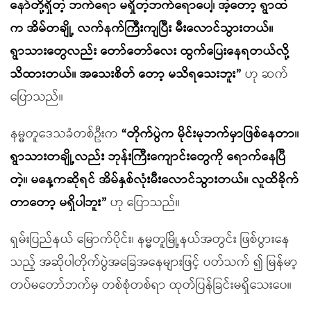
နော်တို့ရှိတဲ့ ဘက်ရော မရှိတဲ့ဘက်ရောပေါ့၊ အဲ့တော့ ရွာထဲ
က အိမ်တချို့ လက်နက်ကြီးကျပြီး မီးလောင်သွားတယ်။
ရွာသားတွေလည်း တော်တော်လေး ထွက်ပြေးနေရတယ်လို့
သိထားတယ်။ အသေးစိတ် တော့ မသိရသေးဘူး”
ဟု ဆက်
ပြောသည်။
နမ္မတူဒေသခံတစ်ဦးက
“တိုက်ပွဲက မိုင်းမုဘက်မှာဖြစ်နေတာ။
ရွာသားတချို့လည်း ဘုန်းကြီးကျောင်းတွေကို ရောက်နေပြီ
တဲ့၊၊ မနေ့ကဆိုရင် အိမ်နှစ်လုံးမီးလောင်သွားတယ်။ လူထိခိုက်
တာတော့ မရှိပါဘူး”
ဟု ပြောသည်။
ရှမ်းပြည်နယ် မြောက်ပိုင်း၊ နမ္မတူမြို့နယ်အတွင်း ဖြစ်ပွားနေ
သည့် အဆိုပါတိုက်ပွဲအခြေအနေများဖြင့် ပတ်သက် ၍ မြန်မာ့
တပ်မတော်ဘက်မှ တစ်စုံတစ်ရာ ထုတ်ပြန်ခြင်းမရှိသေးပေ။