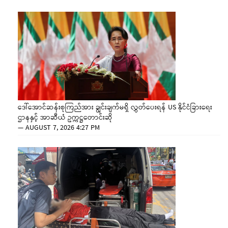
ဒေါ်အောင်ဆန်းစုကြည်အား ချွင်းချက်မရှိ လွှတ်ပေးရန် US နိုင်ငံခြားရေး
ဌာနနှင့် အာဆီယံ ဥက္ကဋ္ဌတောင်းဆို
—
AUGUST 7, 2026 4:27 PM