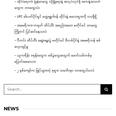
– ထိုင်းရောက် မြန်မာတွေ လုံခြုံရေးနဲ့ အလုပ်လုပ်ဖို့ အကန့်အသတ်
တွေက ဘာတွေလဲ။
– UFC ခါးပတ်ပိုင်ရှင် ဂျော့ရှူဝါဗန် ထိုင်းနဲ့ မလေးရှားကို လာဖို့ရှိ
– အမေရိကား-တရုတ် ထိပ်သီး အစည်းအဝေး မတိုင်ခင် ဘာတွေ
ကြိုတင် ပြင်ဆင်နေသလဲ
– ပီကင်း ထိပ်သီး ဆွေးနွေးပွဲ မတိုင်ခင် ဖိလစ်ပိုင်နဲ့ အမေရိကန် စစ်
လေ့ကျင့်မှု
– ယူကရိန်း ဒရုန်းတွေက စစ်ပွဲတွေအတွက် ခေတ်သစ်တစ်ခု
ပြောင်းစေမလား
– ၂ နှစ်ကျော်က မြုပ်သွားတဲ့ ရုရှား သင်္ဘောမှာ ဘာတွေပါသလဲ
NEWS