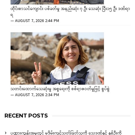
ထိုင်းစာသင်ကျောင်း ပစ်ခတ်မှု အနည်းဆုံး ၇ ဦး သေဆုံး ပြီး၁၅ ဦး ဒဏ်ရာ
ရ
—
AUGUST 7, 2026 2:44 PM
သတင်းထောက်သေဆုံးမှု အစ္စရေးကို စစ်ရာဇဝတ်မှုဖြင့် စွပ်စွဲ
—
AUGUST 7, 2026 2:34 PM
RECENT POSTS
ပုဏ္ဏားကျွန်းအမှုတွင် မုဒိမ်းကျင့်သတ်ဖြတ်သူကို သေဒဏ်နှင့် နှစ်ဦးကို