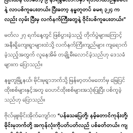
ပြင်းထန် လာတော့ ၉ နာရီခွဲလောက်မှာ ရဟတ်ယာဉ်နှစ်စင်း
နဲ့ လာပစ်ကူပေးတယ်။ ပြီးတော့ နမ္မတူတပ် ခမရ ၃၂၄ က
လည်း လှမ်း ပြီးမှ လက်နက်ကြီးတွေနဲ့ ဝိုင်းပစ်ကူပေးတယ်။”
မတ်လ ၂၇ ရက်နေ့တွင် ဖြစ်ပွားခဲ့သည့် တိုက်ပွဲများကြောင့်
အနီးရှိကျေးရွာများထဲသို့ လက်နက်ကြီးကျည်များ ကျရောက်
ခဲ့သည့်အတွက် လူနေအိမ် တချို့မီးလောင်ခဲ့သည်ဟု ဒေသခံ
များက ပြောသည်။
နမ္မတူမြို့နယ်၊ မိုင်းမုရွာဘက်သို့ မြန်မာ့တပ်မတော်မှ မြေပြင်
ထိုးစစ်များနှင့်အတူ ဝေဟင်ထိုးစစ်များအသုံးပြုပြီး ပစ်ကူခဲ့
သည်ဟု ပြောသည်။
ဗိုလ်မှူးမိုင်းအိုက်ကျော်က
“ပန်သေပြေတို့၊ နမ့်တောင်ကုန်းတို့၊
မိုင်းမုဘက်တို့ အကုန်လုံးကိုပတ်ပတ်လည် ပစ်ခတ်တယ်။ ကျ