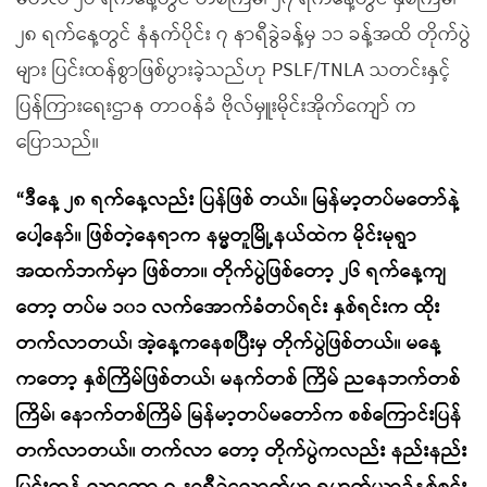
၂၈ ရက်နေ့တွင် နံနက်ပိုင်း ၇ နာရီခွဲခန့်မှ ၁၁ ခန့်အထိ တိုက်ပွဲ
များ ပြင်းထန်စွာဖြစ်ပွားခဲ့သည်ဟု PSLF/TNLA သတင်းနှင့်
ပြန်ကြားရေးဌာန တာဝန်ခံ ဗိုလ်မှူးမိုင်းအိုက်ကျော် က
ပြောသည်။
“ဒီနေ့ ၂၈ ရက်နေ့လည်း ပြန်ဖြစ် တယ်။ မြန်မာ့တပ်မတော်နဲ့
ပေါ့နော်။ ဖြစ်တဲ့နေရာက နမ္မတူမြို့နယ်ထဲက မိုင်းမုရွာ
အထက်ဘက်မှာ ဖြစ်တာ။ တိုက်ပွဲဖြစ်တော့ ၂၆ ရက်နေ့ကျ
တော့ တပ်မ ၁၀၁ လက်အောက်ခံတပ်ရင်း နှစ်ရင်းက ထိုး
တက်လာတယ်၊ အဲ့နေ့ကနေစပြီးမှ တိုက်ပွဲဖြစ်တယ်။ မနေ့
ကတော့ နှစ်ကြိမ်ဖြစ်တယ်၊ မနက်တစ် ကြိမ် ညနေဘက်တစ်
ကြိမ်၊ နောက်တစ်ကြိမ် မြန်မာ့တပ်မတော်က စစ်ကြောင်းပြန်
တက်လာတယ်။ တက်လာ တော့ တိုက်ပွဲကလည်း နည်းနည်း