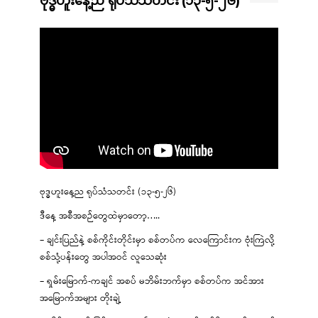
ဗုဒ္ဓဟူးနေ့ည ရုပ်သံသတင်း (၁၃-၅-၂၆)
ဗုဒ္ဓဟူးနေ့ည ရုပ်သံသတင်း (၁၃-၅-၂၆)
ဒီနေ့ အစီအစဉ်တွေထဲမှာတော့…..
– ချင်းပြည်နဲ့ စစ်ကိုင်းတိုင်းမှာ စစ်တပ်က လေကြောင်းက ဗုံးကြဲလို့
စစ်သုံ့ပန်းတွေ အပါအဝင် လူသေဆုံး
– ရှမ်းမြောက်-ကချင် အစပ် မဘိမ်းဘက်မှာ စစ်တပ်က အင်အား
အမြောက်အများ တိုးချဲ့