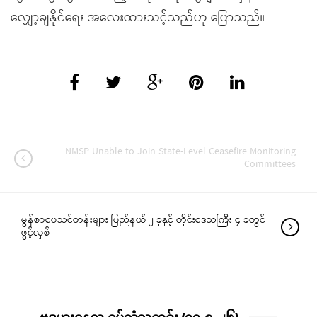
လျှော့ချနိုင်ရေး အလေးထားသင့်သည်ဟု ပြောသည်။
NMSP Unable to Join State-Level Ceasefire Monitoring
Committees
မွန်စာပေသင်တန်းများ ပြည်နယ် ၂ ခုနှင့် တိုင်းဒေသကြီး ၄ ခုတွင်
ဖွင့်လှစ်