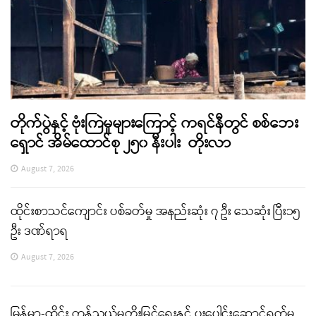
တိုက်ပွဲနှင့် ဗုံးကြဲမှုများကြောင့် ကရင်နီတွင် စစ်ဘေး
ရှောင် အိမ်ထောင်စု ၂၅၀ နီးပါး တိုးလာ
August 7, 2026
ထိုင်းစာသင်ကျောင်း ပစ်ခတ်မှု အနည်းဆုံး ၇ ဦး သေဆုံး ပြီး၁၅
ဦး ဒဏ်ရာရ
August 7, 2026
မြန်မာ-ထိုင်း ကုန်သွယ်မှုတိုးမြှင့်ရေးနှင့် ပူးပေါင်းဆောင်ရွက်မှု