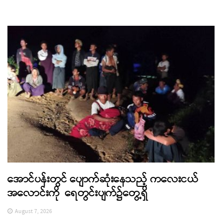
အောင်ပန်းတွင် ပျောက်ဆုံးနေသည့် ကလေးငယ်
အလောင်းကို ရေတွင်းပျက်၌တွေ့ရှိ
August 7, 2026