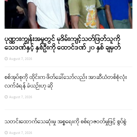
ပုဏ္ဏားကျွန်းအမှုတွင် မုဒိမ်းကျင့်သတ်ဖြတ်သူကို
သေဒဏ်နှင့် နှစ်ဦးကို ထောင်ဒဏ် ၂၀ နှစ် ချမှတ်
August 7, 2026
စစ်အုပ်စုကို ထိုင်းက ဖိတ်ခေါ်သော်လည်း အာဆီယံတစ်စုံလုံး
လက်ခံရန် ခဲယဉ်းဟု ဆို
August 7, 2026
သတင်းထောက်သေဆုံးမှု အစ္စရေးကို စစ်ရာဇဝတ်မှုဖြင့် စွပ်စွဲ
August 7, 2026