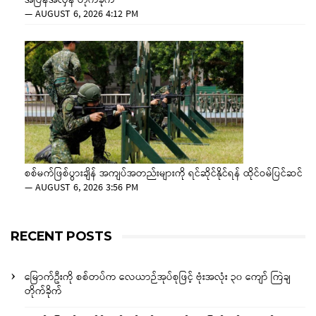
အပြန်အလှန် တိုက်ခိုက်
—
AUGUST 6, 2026 4:12 PM
စစ်မက်ဖြစ်ပွားချိန် အကျပ်အတည်းများကို ရင်ဆိုင်နိုင်ရန် ထိုင်ဝမ်ပြင်ဆင်
—
AUGUST 6, 2026 3:56 PM
RECENT POSTS
မြောက်ဦးကို စစ်တပ်က လေယာဉ်အုပ်စုဖြင့် ဗုံးအလုံး ၃၀ ကျော် ကြဲချ
တိုက်ခိုက်