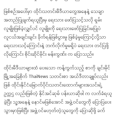
ဖြစ်စဉ်အပေါ်မှာ ထိုင်းသတင်းမီဒီယာတွေအနေနဲ့ သေချာ
အတည်ပြုချက်ရယူပြီးမှ ရေးသား ဖော်ပြသင့်သလို ရှမ်း
လူမျိုးဖြစ်ခဲ့လျှင်ပင် လူမျိုးကို ရေးသားဖော်ပြခြင်းမပြုပဲ
လူငယ်အချင်းချင်း ခိုက်ရန်ဖြစ်ပွားမှု ဖြစ်ခဲ့မှုကြောင့်လို့သာ
ရေးသားသင့်ကြောင်းနဲ့ ဘက်လိုက်မှုမရှိပဲ ရေးသား တင်ပြဖို့
လိုကြောင်း စိုင်းဆိုင်မိုင်း မန်းကွဏ်း က ပြောသည်။
ထိုင်းမီဒီယာများထံ ပေးသော ကန့်ကွက်သည့် စာကို ချင်းမိုင်
မြို့အခြေစိုက် ThaiNews သတင်းစာ အယ်ဒီတာချူပ်လည်း
ဖြစ် ထိုင်းနိုင်ငံမြောက်ပိုင်းသတင်းထောက်များအသင်းရဲ့
ဥက္ကဌ လည်းဖြစ်တဲ့ နိုင်အင်ဆုမ် ပန်းယာဆိုဖါ က လက်ခံရယူ
ခဲ့ပြီး သူ့အနေနဲ့ နောင်မဖြစ်အောင် အဖွဲ့ဝင်တွေကို ပြောပြပေး
သွားမှာဖြစ်ပြီး အဖွဲ့ဝင်မဟုတ်တဲ့သူတွေကို ပြောဆိုဖို့ ခက်