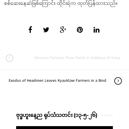
စစ်ဆေးနေဆဲဖြစ်ကြောင်း ထိုင်းရဲက ထုတ်ပြန်ထားသည်။
Demoso Farmers Plow Fields in Defiance of Army
Exodus of Headmen Leaves Kyauktaw Farmers in a Bind
ဗုဒ္ဓဟူးနေ့ည ရုပ်သံသတင်း (၁၃-၅-၂၆)