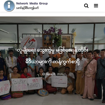
Men
လူမျိုးရေး သွေးကွဲမှု မဖြစ်စေရန် ထိုင်း
မီဒီယာများကို ကန့်ကွက်စာပို့
June 21, 2019