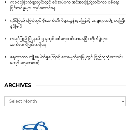
ကချင်မြောက်ဖျားပိုင်းတွင် စစ်အုပ်စုက အင်အားဖြည့်တင်းကာ စစ်ရေး
ပြင်ဆင်မှုများ လုပ်ဆောင်နေ
ရခိုင်ပြည် မြေပုံတွင် မိုးဆက်တိုက်ရွာသွန်းမှုကြောင့် ကျေးရွာအချို့ ရေကြီး
နစ်မြုပ်
ကချင်ပြည် မြို့နယ် ၅ ခုတွင် စစ်ရေးတင်းမာနေပြီး တိုက်ပွဲများ
ဆက်လက်ပြင်းထန်နေ
ရေကာတာ ကျိုးပေါက်မှုကြောင့် လေးမျက်နှာမြို့တွင် ပြည်သူသုံးသောင်း
ကျော် ရေဘေးသင့်
ARCHIVES