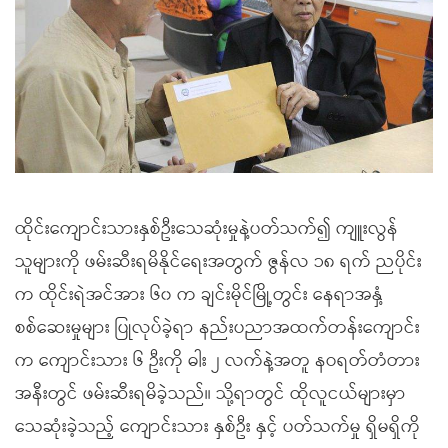
ထိုင်းကျောင်းသားနှစ်ဦးသေဆုံးမှုနဲ့ပတ်သက်၍ ကျူးလွန်
သူများကို ဖမ်းဆီးရမိနိုင်ရေးအတွက် ဇွန်လ ၁၈ ရက် ညပိုင်း
က ထိုင်းရဲအင်အား ၆၀ က ချင်းမိုင်မြို့တွင်း နေရာအနှံ့
စစ်ဆေးမှုများ ပြုလုပ်ခဲ့ရာ နည်းပညာအထက်တန်းကျောင်း
က ကျောင်းသား ၆ ဦးကို ဓါး ၂ လက်နဲ့အတူ နဝရတ်တံတား
အနီးတွင် ဖမ်းဆီးရမိခဲ့သည်။ သို့ရာတွင် ထိုလူငယ်များမှာ
သေဆုံးခဲ့သည့် ကျောင်းသား နှစ်ဦး နှင့် ပတ်သက်မှု ရှိမရှိကို