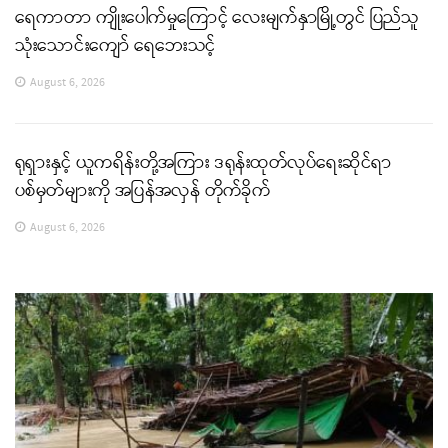
ရေကာတာ ကျိုးပေါက်မှုကြောင့် လေးမျက်နှာမြို့တွင် ပြည်သူ
သုံးသောင်းကျော် ရေဘေးသင့်
August 6, 2026
ရုရှားနှင့် ယူကရိန်းတို့အကြား ဒရုန်းထုတ်လုပ်ရေးဆိုင်ရာ
ပစ်မှတ်များကို အပြန်အလှန် တိုက်ခိုက်
August 6, 2026