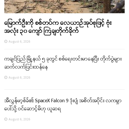
မြောက်ဦးကို စစ်တပ်က လေယာဉ်အုပ်စုဖြင့် ဗုံး
အလုံး ၃၀ ကျော် ကြဲချတိုက်ခိုက်
August 6, 2026
ကချင်ပြည် မြို့နယ် ၅ ခုတွင် စစ်ရေးတင်းမာနေပြီး တိုက်ပွဲများ
ဆက်လက်ပြင်းထန်နေ
August 6, 2026
အီလွန်မာ့စ်ခ်၏ SpaceX Falcon 9 ဒုံးပျံ အစိတ်အပိုင်း လကမ္ဘာ
ပေါ်သို့ ဝင်ဆောင့်မိဟု ယူဆရ
August 6, 2026