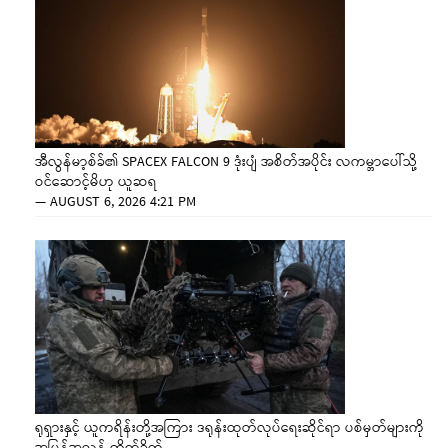
အီလွန်မာ့စ်ခ်၏ SPACEX FALCON 9 ဒုံးပျံ အစိတ်အပိုင်း လကမ္ဘာပေါ်သို့
ဝင်ဆောင့်မိဟု ယူဆရ
—
AUGUST 6, 2026 4:21 PM
ရုရှားနှင့် ယူကရိန်းတို့အကြား ဒရုန်းထုတ်လုပ်ရေးဆိုင်ရာ ပစ်မှတ်များကို