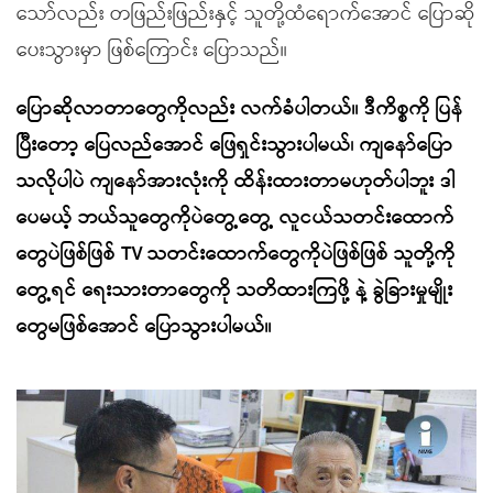
သော်လည်း တဖြည်းဖြည်းနှင့် သူတို့ထံရောက်အောင် ပြောဆို
ပေးသွားမှာ ဖြစ်ကြောင်း ပြောသည်။
ပြောဆိုလာတာတွေကိုလည်း လက်ခံပါတယ်။ ဒီကိစ္စကို ပြန်
ပြီးတော့ ပြေလည်အောင် ဖြေရှင်းသွားပါမယ်၊ ကျနော်ပြော
သလိုပါပဲ ကျနော်အားလုံးကို ထိန်းထားတာမဟုတ်ပါဘူး ဒါ
ပေမယ့် ဘယ်သူတွေကိုပဲတွေ့တွေ့ လူငယ်သတင်းထောက်
တွေပဲဖြစ်ဖြစ် TV သတင်းထောက်တွေကိုပဲဖြစ်ဖြစ် သူတို့ကို
တွေ့ရင် ရေးသားတာတွေကို သတိထားကြဖို့ နဲ့ ခွဲခြားမှုမျိုး
တွေမဖြစ်အောင် ပြောသွားပါမယ်။