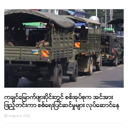
ကချင်မြောက်ဖျားပိုင်းတွင် စစ်အုပ်စုက အင်အား
ဖြည့်တင်းကာ စစ်ရေးပြင်ဆင်မှုများ လုပ်ဆောင်နေ
August 6, 2026