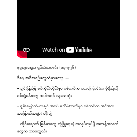
ဗုဒ္ဓဟူးနေ့ည ရုပ်သံသတင်း (၁၃-၅-၂၆)
ဒီနေ့ အစီအစဉ်တွေထဲမှာတော့…..
– ချင်းပြည်နဲ့ စစ်ကိုင်းတိုင်းမှာ စစ်တပ်က လေကြောင်းက ဗုံးကြဲလို့
စစ်သုံ့ပန်းတွေ အပါအဝင် လူသေဆုံး
– ရှမ်းမြောက်-ကချင် အစပ် မဘိမ်းဘက်မှာ စစ်တပ်က အင်အား
အမြောက်အများ တိုးချဲ့
– ထိုင်းရောက် မြန်မာတွေ လုံခြုံရေးနဲ့ အလုပ်လုပ်ဖို့ အကန့်အသတ်
တွေက ဘာတွေလဲ။