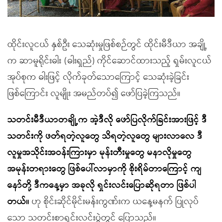
ထိုင်းလူငယ် နှစ်ဦး သေဆုံးမှုဖြစ်စဉ်တွင် ထိုင်းမီဒီယာ အချို့
က ဆာမူရိုင်းဓါး (ဓါးရှည်) ကိုင်ဆောင်ထားသည့် ရှမ်းလူငယ်
အုပ်စုက ဓါးဖြင့် လိုက်ခုတ်သောကြောင့် သေဆုံးခဲ့ခြင်း
ဖြစ်ကြောင်း လူမျိုး အမည်တပ်၍ ဖော်ပြခဲ့ကြသည်။
သတင်းမီဒီယာတချို့က အဲ့ဒီလို ဖော်ပြလိုက်ခြင်းအားဖြင့် ဒီ
သတင်းကို ဖတ်ရတဲ့လူတွေ သိရတဲ့လူတွေ များလာလေ ဒီ
လူမှုအသိုင်းအဝန်းကြားမှာ မုန်းတီးမှုတွေ မနာလိုမှုတွေ
အမုန်းတရားတွေ ဖြစ်ပေါ်လာမှာကို စိုးရိမ်တာကြောင့် ကျ
နော်တို့ ဒီကနေ့မှာ အခုလို ရှင်းလင်းပြောဆိုရတာ ဖြစ်ပါ
တယ်။
ဟု စိုင်းဆိုင်မိုင်းမန်းကွဏ်းက ယနေ့မနက် ပြုလုပ်
သော သတင်းစာရှင်းလင်းပွဲတွင် ပြောသည်။