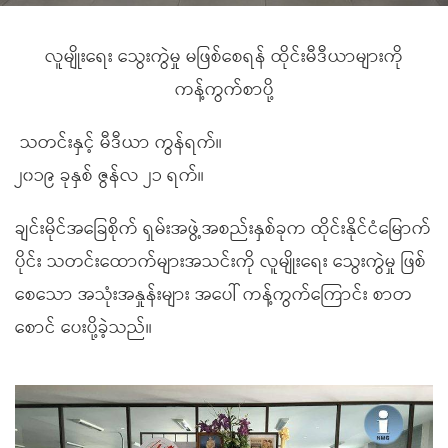
လူမျိုးရေး သွေးကွဲမှု မဖြစ်စေရန် ထိုင်းမီဒီယာများကို
ကန့်ကွက်စာပို့
သတင်းနှင့် မီဒီယာ ကွန်ရက်။
၂၀၁၉ ခုနှစ် ဇွန်လ ၂၁ ရက်။
ချင်းမိုင်အခြေစိုက် ရှမ်းအဖွဲ့အစည်းနှစ်ခုက ထိုင်းနိုင်ငံမြောက်
ပိုင်း သတင်းထောက်များအသင်းကို လူမျိုးရေး သွေးကွဲမှု ဖြစ်
စေသော အသုံးအနှုန်းများ အပေါ် ကန့်ကွက်ကြောင်း စာတ
စောင် ပေးပို့ခဲ့သည်။