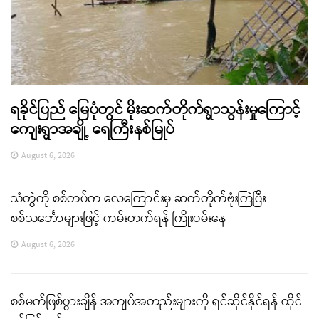
ရခိုင်ပြည် မြေပုံတွင် မိုးဆက်တိုက်ရွာသွန်းမှုကြောင့်
ကျေးရွာအချို့ ရေကြီးနစ်မြုပ်
August 6, 2026
သံတွဲကို စစ်တပ်က လေကြောင်းမှ ဆက်တိုက်ဗုံးကြဲပြီး
စစ်သင်္ဘောများဖြင့် ကမ်းတက်ရန် ကြိုးပမ်းနေ
August 6, 2026
စစ်မက်ဖြစ်ပွားချိန် အကျပ်အတည်းများကို ရင်ဆိုင်နိုင်ရန် ထိုင်