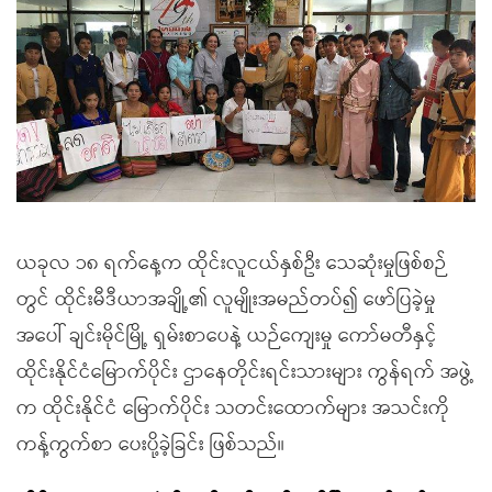
ယခုလ ၁၈ ရက်နေ့က ထိုင်းလူငယ်နှစ်ဦး သေဆုံးမှုဖြစ်စဉ်
တွင် ထိုင်းမီဒီယာအချို့၏ လူမျိုးအမည်တပ်၍ ဖော်ပြခဲ့မှု
အပေါ် ချင်းမိုင်မြို့ ရှမ်းစာပေနဲ့ ယဉ်ကျေးမှု ကော်မတီနှင့်
ထိုင်းနိုင်ငံမြောက်ပိုင်း ဌာနေတိုင်းရင်းသားများ ကွန်ရက် အဖွဲ့
က ထိုင်းနိုင်ငံ မြောက်ပိုင်း သတင်းထောက်များ အသင်းကို
ကန့်ကွက်စာ ပေးပို့ခဲ့ခြင်း ဖြစ်သည်။