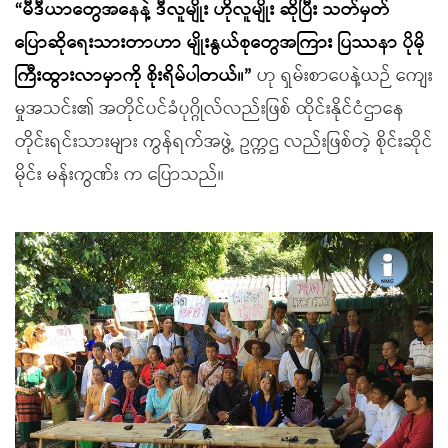
“မီဒီယာတွေအနေနဲ့ ဒီလူမျိုး ဟိုလူမျိုး ဆိုပြီး သတ်မှတ်
ပြောဆိုရေးသားတာဟာ မျိုးနွယ်စုတွေအကြား ပြဿနာ ပိုမို
ကြီးထွားလာမှာကို စိုးရိမ်ပါတယ်။”
ဟု ရှမ်းစာပေနဲ့ယဉ် ကျေး
မှုအသင်း၏ အတိုင်ပင်ခံပုဂ္ဂိုလ်လည်းဖြစ် ထိုင်းနိုင်ငံဌာနေ
တိုင်းရင်းသားများ ကွန်ရက်အဖွဲ့ ဥက္ကဌ လည်းဖြစ်တဲ့ စိုင်းဆိုင်
မိုင်း မန်းကွဏ်း က ပြောသည်။