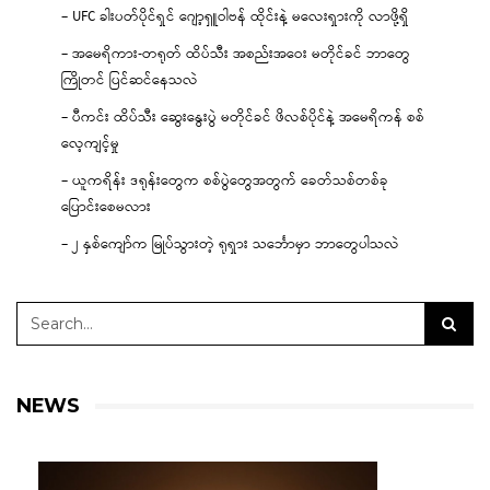
– UFC ခါးပတ်ပိုင်ရှင် ဂျော့ရှူဝါဗန် ထိုင်းနဲ့ မလေးရှားကို လာဖို့ရှိ
– အမေရိကား-တရုတ် ထိပ်သီး အစည်းအဝေး မတိုင်ခင် ဘာတွေ
ကြိုတင် ပြင်ဆင်နေသလဲ
– ပီကင်း ထိပ်သီး ဆွေးနွေးပွဲ မတိုင်ခင် ဖိလစ်ပိုင်နဲ့ အမေရိကန် စစ်
လေ့ကျင့်မှု
– ယူကရိန်း ဒရုန်းတွေက စစ်ပွဲတွေအတွက် ခေတ်သစ်တစ်ခု
ပြောင်းစေမလား
– ၂ နှစ်ကျော်က မြုပ်သွားတဲ့ ရုရှား သင်္ဘောမှာ ဘာတွေပါသလဲ
NEWS