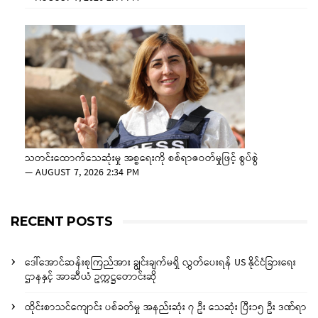
သတင်းထောက်သေဆုံးမှု အစ္စရေးကို စစ်ရာဇဝတ်မှုဖြင့် စွပ်စွဲ
—
AUGUST 7, 2026 2:34 PM
RECENT POSTS
ဒေါ်အောင်ဆန်းစုကြည်အား ချွင်းချက်မရှိ လွှတ်ပေးရန် US နိုင်ငံခြားရေး
ဌာနနှင့် အာဆီယံ ဥက္ကဋ္ဌတောင်းဆို
ထိုင်းစာသင်ကျောင်း ပစ်ခတ်မှု အနည်းဆုံး ၇ ဦး သေဆုံး ပြီး၁၅ ဦး ဒဏ်ရာ