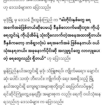
ဟု ဒေသခံများက ပြောသည်။
မုဒုံမြို့ မှ ဒေသခံ ဦးထွန်းကြည် က
“ခါတိုင်းနှစ်တွေ ရေ
အခက်အခဲဖြစ်တယ်ဆိုပေမယ့် ဒီနှစ်လောက်မဆိုးဘူး။ ကိုယ့်
ရေတွင်းနဲ့ ကိုယ့်အိမ်နဲ့ သုံးလို့လောက်တဲ့အနေအထားရှိတယ်။
ဒီနှစ်ကတော့ တစ်ရွာလုံးပဲ ရေအခက်အခဲ ဖြစ်နေတယ်၊ ဝယ်
သုံးနေရတယ်။ အခုနောက်ပိုင်းဆို အလှူရှင်တွေ လာလှူပေး
တဲ့ ရေတွေလည်း ရှိတယ်”
ဟု ပြောသည်။
မွန်ပြည်နယ်အတွင်းရှိ မုဒုံ၊ သံဖြူဇရပ်၊ ကျိုက်မရော၊ ချောင်း
ဆုံ၊ ပေါင်၊ သထုံ၊ ဘီးလင်း၊ ကျိုက်ထို၊ ရေး အစရှိသည့် မြို့
နယ်အတွင်းရှိ ကျေးရွာအများစုတို့တွင် ရေပြတ်လပ်မှုနှင့်
ရင်ဆိုင်ကြုံတွေ့နေရပြီး အများစုက လည်း ရေကို ဝယ်သုံးနေ
ရသည်ဟု ဒေသခံများ က ပြောသည်။