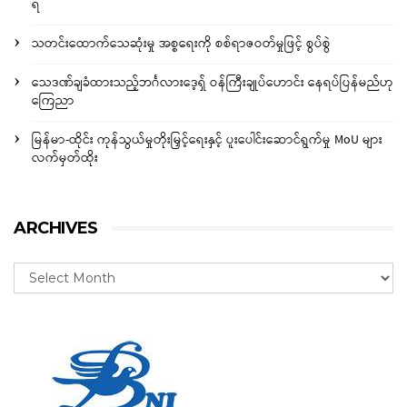
ရ
သတင်းထောက်သေဆုံးမှု အစ္စရေးကို စစ်ရာဇဝတ်မှုဖြင့် စွပ်စွဲ
သေဒဏ်ချခံထားသည့်ဘင်္ဂလားဒေ့ရှ် ဝန်ကြီးချုပ်ဟောင်း နေရပ်ပြန်မည်ဟု
ကြေညာ
မြန်မာ-ထိုင်း ကုန်သွယ်မှုတိုးမြှင့်ရေးနှင့် ပူးပေါင်းဆောင်ရွက်မှု MoU များ
လက်မှတ်ထိုး
ARCHIVES