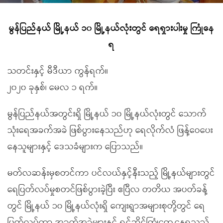
မွန်ပြည်နယ် မြို့နယ် ၁၀ မြို့နယ်လုံးတွင် ရေရှားပါးမှု ကြုံနေ
ရ
သတင်းနှင့် မီဒီယာ ကွန်ရက်။
၂၀၂၀ ခုနှစ်၊ မေလ ၁ ရက်။
မွန်ပြည်နယ်အတွင်းရှိ မြို့နယ် ၁၀ မြို့နယ်လုံးတွင် သောက်
သုံးရေအခက်အခဲ ဖြစ်ပွားနေသည်ဟု ရေလိုက်လံ ဖြန့်ဝေပေး
နေသူများနှင့် ဒေသခံများက ပြောသည်။
မတ်လဆန်းမှစတင်ကာ ပင်လယ်နှင့်နီးသည့် မြို့နယ်များတွင်
ရေပြတ်လပ်မှုစတင်ဖြစ်ပွားခဲ့ပြီး ဧပြီလ တတိယ အပတ်ခန့်
တွင် မြို့နယ် ၁၀ မြို့နယ်လုံးရှိ ကျေးရွာအများစုတို့တွင် ရေ
ပြတ်လပ်ကာ အခက်အခဲများနှင့် ရင်ဆိုင်ကြုံတွေ့နေရသည်