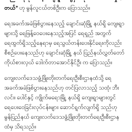
တယ်”
ဟု မွန်လူငယ်တစ်ဦးက ပြောသည်။
ရေအခက်အခဲဖြစ်ပွားနေသည့် ချောင်းဆုံမြို့ နယ်ရှိ ကျေးရွာ
များသို့ ရေဖြန့်ဝေပေးနေသည့်အပြင် ရေရှည် အတွက်
ရေထွက်ရှိသည့်နေရာမှ ရေသွယ်တန်းပေးနိုင်ရေးကိုလည်း
စီစဉ်ပေးနေသည်ဟု ချောင်းဆုံမြို့ နယ် ပြည်နယ်လွှတ်တော်
ကိုယ်စားလှယ် ဒေါက်တာအောင်နိုင်ဦး က ပြောသည်။
ကျေးလက်ဒေသဖွံ့ဖြိုးတိုးတက်ရေးဦးစီးဌာနထံသို့ ရေ
အခက်အခဲဖြစ်ပွားနေသည်ဟု တင်ပြလာသည့် သထုံ၊ ဘီး
လင်း၊ ပေါင်နှင့် ကျိုက်မရောမြို့ နယ်ရှိ ကျေးရွာများတွင်
ရေပေးဝေခြင်းလုပ်ငန်းများ ဆောင်ရွက်လျက်ရှိ သည်ဟု
မွန်ပြည်နယ် ကျေးလက်ဒေသဖွံ့ဖြိုးတိုးတက်ရေးဦးစီးဌာန
ထံမှ သိရသည်။