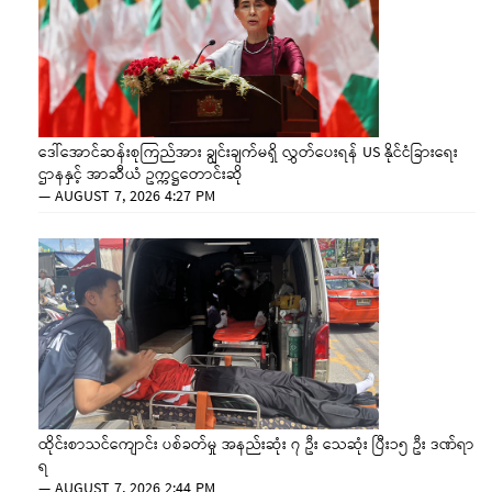
ဒေါ်အောင်ဆန်းစုကြည်အား ချွင်းချက်မရှိ လွှတ်ပေးရန် US နိုင်ငံခြားရေး
ဌာနနှင့် အာဆီယံ ဥက္ကဋ္ဌတောင်းဆို
—
AUGUST 7, 2026 4:27 PM
ထိုင်းစာသင်ကျောင်း ပစ်ခတ်မှု အနည်းဆုံး ၇ ဦး သေဆုံး ပြီး၁၅ ဦး ဒဏ်ရာ
ရ
—
AUGUST 7, 2026 2:44 PM