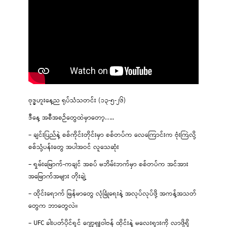
ဗုဒ္ဓဟူးနေ့ည ရုပ်သံသတင်း (၁၃-၅-၂၆)
ဒီနေ့ အစီအစဉ်တွေထဲမှာတော့…..
– ချင်းပြည်နဲ့ စစ်ကိုင်းတိုင်းမှာ စစ်တပ်က လေကြောင်းက ဗုံးကြဲလို့
စစ်သုံ့ပန်းတွေ အပါအဝင် လူသေဆုံး
– ရှမ်းမြောက်-ကချင် အစပ် မဘိမ်းဘက်မှာ စစ်တပ်က အင်အား
အမြောက်အများ တိုးချဲ့
– ထိုင်းရောက် မြန်မာတွေ လုံခြုံရေးနဲ့ အလုပ်လုပ်ဖို့ အကန့်အသတ်
တွေက ဘာတွေလဲ။
– UFC ခါးပတ်ပိုင်ရှင် ဂျော့ရှူဝါဗန် ထိုင်းနဲ့ မလေးရှားကို လာဖို့ရှိ