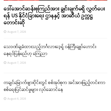
ဒေါ်အောင်ဆန်းစုကြည်အား ချွင်းချက်မရှိ လွှတ်ပေး
ရန် US နိုင်ငံခြားရေး ဌာနနှင့် အာဆီယံ ဥက္ကဋ္ဌ
တောင်းဆို
August 7, 2026
သေဒဏ်ချခံထားသည့်ဘင်္ဂလားဒေ့ရှ် ဝန်ကြီးချုပ်ဟောင်း
နေရပ်ပြန်မည်ဟု ကြေညာ
August 7, 2026
ကချင်မြောက်ဖျားပိုင်းတွင် စစ်အုပ်စုက အင်အားဖြည့်တင်းကာ
စစ်ရေးပြင်ဆင်မှုများ လုပ်ဆောင်နေ
August 6, 2026