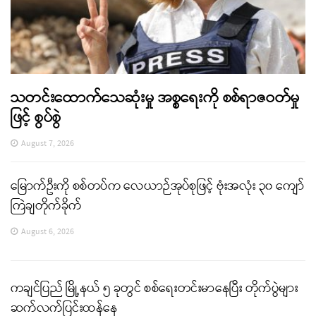
သတင်းထောက်သေဆုံးမှု အစ္စရေးကို စစ်ရာဇဝတ်မှု
ဖြင့် စွပ်စွဲ
August 7, 2026
မြောက်ဦးကို စစ်တပ်က လေယာဉ်အုပ်စုဖြင့် ဗုံးအလုံး ၃၀ ကျော်
ကြဲချတိုက်ခိုက်
August 6, 2026
ကချင်ပြည် မြို့နယ် ၅ ခုတွင် စစ်ရေးတင်းမာနေပြီး တိုက်ပွဲများ
ဆက်လက်ပြင်းထန်နေ