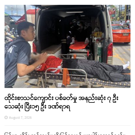
ထိုင်းစာသင်ကျောင်း ပစ်ခတ်မှု အနည်းဆုံး ၇ ဦး
သေဆုံး ပြီး၁၅ ဦး ဒဏ်ရာရ
August 7, 2026