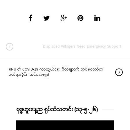
Displaced Villagers Need Emergency Support
KNU ၏ COVID-19 ကာကွယ်ရေး ဂိတ်များကို တပ်မတော်က
ဖယ်ရှားခိုင်း (အင်တာဗျူး)
ဗုဒ္ဓဟူးနေ့ည ရုပ်သံသတင်း (၁၃-၅-၂၆)