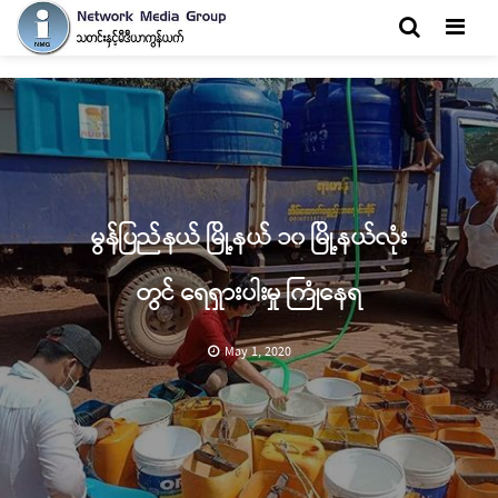
Men
မွန်ပြည်နယ် မြို့နယ် ၁၀ မြို့နယ်လုံး
တွင် ရေရှားပါးမှု ကြုံနေရ
May 1, 2020