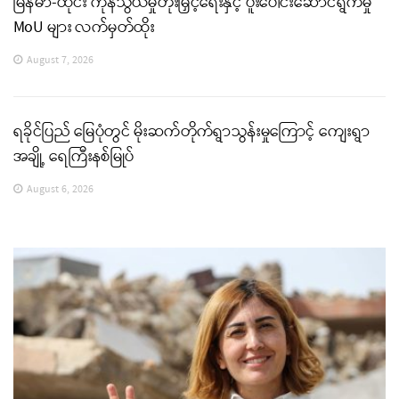
မြန်မာ-ထိုင်း ကုန်သွယ်မှုတိုးမြှင့်ရေးနှင့် ပူးပေါင်းဆောင်ရွက်မှု
MoU များ လက်မှတ်ထိုး
August 7, 2026
ရခိုင်ပြည် မြေပုံတွင် မိုးဆက်တိုက်ရွာသွန်းမှုကြောင့် ကျေးရွာ
အချို့ ရေကြီးနစ်မြုပ်
August 6, 2026