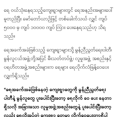
ရေ ဝယ်သုံးနေရသည့်ကျေးရွာများတွင် ရေအနည်းအများပေါ်
မူတည်ပြီး မော်တော်ယာဉ်ဖြင့် တစ်ခေါက်သယ် လျှင် ကျပ်
၅၀၀၀ မှ ကျပ် ၁၀၀၀၀ ကျပ် ကြား ပေးနေရသည်ဟု သိရ
သည်။
ရေအခက်အခဲဖြစ်သည့် ကျေးရွာများသို့ မွန်ညီညွတ်ရေးပါတီ၊
မွန်လူငယ်အဖွဲ့တို့အပြင် မီးသတ်တပ်ဖွဲ့၊ လူမှုအဖွဲ့ အစည်းနှင့်
ပရဟိတအဖွဲ့အစည်းများက ရေများ ရေလိုက်လံဖြန့်ဝေပေး
လျှက်ရှိသည်။
“ရေအခက်အခဲဖြစ်နေတဲ့ ကျေးရွာတွေကို မွန်ညီညွတ်ရေး
ပါတီနဲ့ မွန်လူတွေ ပူးပေါင်းပြီးတော့ ရေလိုက် ဝေ ပေး နေတာ
ရှိသလို အခြားသော လူမှုအဖွဲ့အစည်းတွေနဲ့ ပူးပေါင်းပြီးတော့
လည်း ရေလိုအပ်တဲ့ ကျေးရွာ တွေမှာ လိုက်ဝေပေးတာရှိပါ