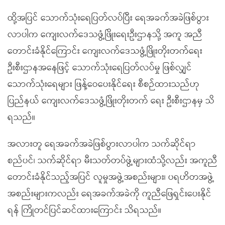
ထို့အပြင် သောက်သုံးရေပြတ်လပ်ပြီး ရေအခက်အခဲဖြစ်ပွား
လာပါက ကျေးလက်ဒေသဖွံ့ဖြိုးရေးဦးဌာနသို့ အကူ အညီ
တောင်းခံနိုင်ကြောင်း ကျေးလက်ဒေသဖွံ့ဖြိုးတိုးတက်ရေး
ဦးစီးဌာနအနေဖြင့် သောက်သုံးရေပြတ်လပ်မှု ဖြစ်လျှင်
သောက်သုံးရေများ ဖြန့်ဝေပေးနိုင်ရေး စီစဉ်ထားသည်ဟု
ပြည်နယ် ကျေးလက်ဒေသဖွံ့ဖြိုးတိုးတက် ရေး ဦးစီးဌာနမှ သိ
ရသည်။
အလားတူ ရေအခက်အခဲဖြစ်ပွားလာပါက သက်ဆိုင်ရာ
စည်ပင်၊ သက်ဆိုင်ရာ မီးသတ်တပ်ဖွဲ့များထံသို့လည်း အကူညီ
တောင်းခံနိုင်သည့်အပြင် လူမှုအဖွဲ့အစည်းများ၊ ပရဟိတအဖွဲ့
အစည်းများကလည်း ရေအခက်အခဲကို ကူညီဖြေရှင်းပေးနိုင်
ရန် ကြိုတင်ပြင်ဆင်ထားကြောင်း သိရသည်။