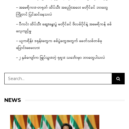
– အမေရိကား-တရုတ် ထိပ်သီး အစည်းအဝေး မတိုင်ခင် ဘာတွေ
ကြိုတင် ပြင်ဆင်နေသလဲ
– ပီကင်း ထိပ်သီး ဆွေးနွေးပွဲ မတိုင်ခင် ဖိလစ်ပိုင်နဲ့ အမေရိကန် စစ်
လေ့ကျင့်မှု
– ယူကရိန်း ဒရုန်းတွေက စစ်ပွဲတွေအတွက် ခေတ်သစ်တစ်ခု
ပြောင်းစေမလား
– ၂ နှစ်ကျော်က မြုပ်သွားတဲ့ ရုရှား သင်္ဘောမှာ ဘာတွေပါသလဲ
NEWS