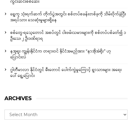
ကွင်းဆင်းစစ်ဆေး
ရွှေကူ သုံးရက်ဆက် တိုက်ပွဲအတွင်း စစ်တပ်စခန်းတစ်ခုကို သိမ်းပိုက်ခဲ့ပြီး
အရပ်သား သေဆုံးမှုများရှိနေ
စစ်တွေ-ရသေ့တောင် အစပ်တွင် ငါးဖမ်းသမားများကို စစ်တပ်ပစ်ခတ်၍ ၁
ဦးသေ၊ ၂ ဦးဒဏ်ရာရ
နအူရူး ကျွန်းနိုင်ငံက တရားဝင် နိုင်ငံအမည်အား “နာအိုအဲရိုး” ဟု
ပြောင်းလဲ
ဂွါတီမာလာ နိုင်ငံတွင် မီးတောင် ပေါက်ကွဲမှုကြောင့် ရွာသားများ အရေး
ပေါ် ရွှေ့ပြောင်း
ARCHIVES