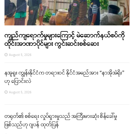
ကျည်ကျရောက်မှုများကြောင့် မဲဆောက်နယ်စပ်ကို
ထိုင်းအာဏာပိုင်များ ကွင်းဆင်းစစ်ဆေး
August 5, 2026
နအူရူး ကျွန်းနိုင်ငံက တရားဝင် နိုင်ငံအမည်အား “နာအိုအဲရိုး”
ဟု ပြောင်းလဲ
August 5, 2026
တရုတ်၏ စစ်ရေး လှုပ်ရှားမှုသည် အကြီးမားဆုံး စိန်ခေါ်မှု
ဖြစ်သည်ဟု ဂျပန် ထုတ်ပြန်