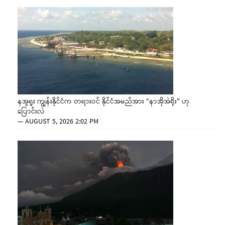
နအူရူး ကျွန်းနိုင်ငံက တရားဝင် နိုင်ငံအမည်အား “နာအိုအဲရိုး” ဟု
ပြောင်းလဲ
—
AUGUST 5, 2026 2:02 PM