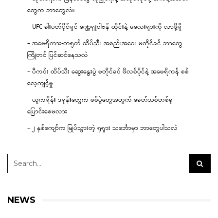
တွေက ဘာတွေလဲ။
– UFC ခါးပတ်ပိုင်ရှင် ဂျော့ရှူဝါဗန် ထိုင်းနဲ့ မလေးရှားကို လာဖို့ရှိ
– အမေရိကား-တရုတ် ထိပ်သီး အစည်းအဝေး မတိုင်ခင် ဘာတွေ
ကြိုတင် ပြင်ဆင်နေသလဲ
– ပီကင်း ထိပ်သီး ဆွေးနွေးပွဲ မတိုင်ခင် ဖိလစ်ပိုင်နဲ့ အမေရိကန် စစ်
လေ့ကျင့်မှု
– ယူကရိန်း ဒရုန်းတွေက စစ်ပွဲတွေအတွက် ခေတ်သစ်တစ်ခု
ပြောင်းစေမလား
– ၂ နှစ်ကျော်က မြုပ်သွားတဲ့ ရုရှား သင်္ဘောမှာ ဘာတွေပါသလဲ
NEWS