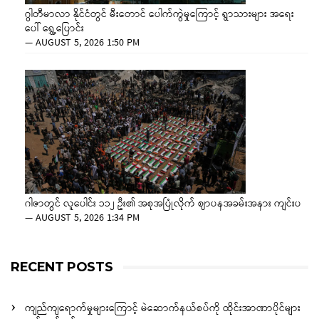
ဂွါတီမာလာ နိုင်ငံတွင် မီးတောင် ပေါက်ကွဲမှုကြောင့် ရွာသားများ အရေး
ပေါ် ရွှေ့ပြောင်း
—
AUGUST 5, 2026 1:50 PM
ဂါဇာတွင် လူပေါင်း ၁၁၂ ဦး၏ အစုအပြုံလိုက် ဈာပနအခမ်းအနား ကျင်းပ
—
AUGUST 5, 2026 1:34 PM
RECENT POSTS
ကျည်ကျရောက်မှုများကြောင့် မဲဆောက်နယ်စပ်ကို ထိုင်းအာဏာပိုင်များ