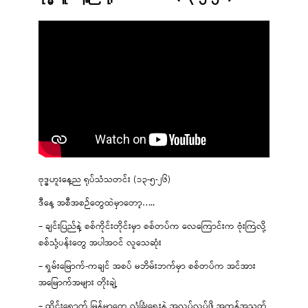
ဗုဒ္ဓဟူးနေ့ည ရုပ်သံသတင်း (၁၃-၅-၂၆)
ဒီနေ့ အစီအစဉ်တွေထဲမှာတော့…..
– ချင်းပြည်နဲ့ စစ်ကိုင်းတိုင်းမှာ စစ်တပ်က လေကြောင်းက ဗုံးကြဲလို့
စစ်သုံ့ပန်းတွေ အပါအဝင် လူသေဆုံး
– ရှမ်းမြောက်-ကချင် အစပ် မဘိမ်းဘက်မှာ စစ်တပ်က အင်အား
အမြောက်အများ တိုးချဲ့
– ထိုင်းရောက် မြန်မာတွေ လုံခြုံရေးနဲ့ အလုပ်လုပ်ဖို့ အကန့်အသတ်