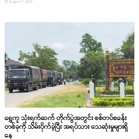
August 5, 2026
ရွှေကူ သုံးရက်ဆက် တိုက်ပွဲအတွင်း စစ်တပ်စခန်း
တစ်ခုကို သိမ်းပိုက်ခဲ့ပြီး အရပ်သား သေဆုံးမှုများရှိ
နေ