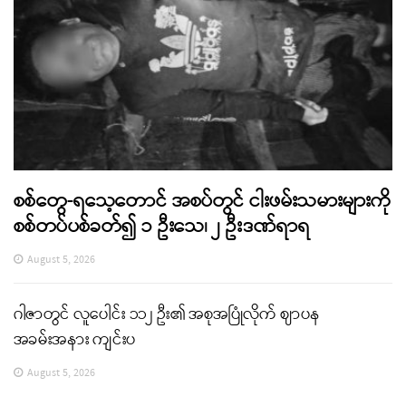
စစ်တွေ-ရသေ့တောင် အစပ်တွင် ငါးဖမ်းသမားများကို
စစ်တပ်ပစ်ခတ်၍ ၁ ဦးသေ၊ ၂ ဦးဒဏ်ရာရ
August 5, 2026
ဂါဇာတွင် လူပေါင်း ၁၁၂ ဦး၏ အစုအပြုံလိုက် ဈာပန
အခမ်းအနား ကျင်းပ
August 5, 2026