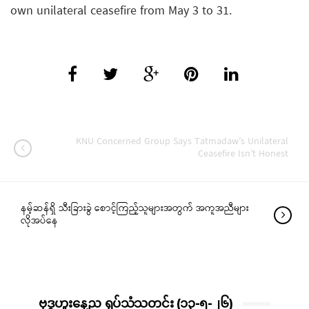
own unilateral ceasefire from May 3 to 31.
KNU Concerned Group Says Tatmadaw’s Unilateral
Ceasefire Isn’t Honest
နမ့်ဆန်ရှိ သီးခြားခွဲ စောင့်ကြည့်သူများအတွက် အကူအညီများ
လိုအပ်နေ
ဗုဒ္ဓဟူးနေ့ည ရုပ်သံသတင်း (၁၃-၅-၂၆)