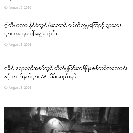
August 5, 2026
ဂွါတီမာလာ နိုင်ငံတွင် မီးတောင် ပေါက်ကွဲမှုကြောင့် ရွာသား
များ အရေးပေါ် ရွှေ့ပြောင်း
August 5, 2026
ရခိုင်-ဧရာဝတီအစပ်တွင် တိုက်ပွဲပြင်းထန်ပြီး စစ်တပ်အလောင်း
နှင့် လက်နက်များ AA သိမ်းဆည်းရမိ
August 5, 2026