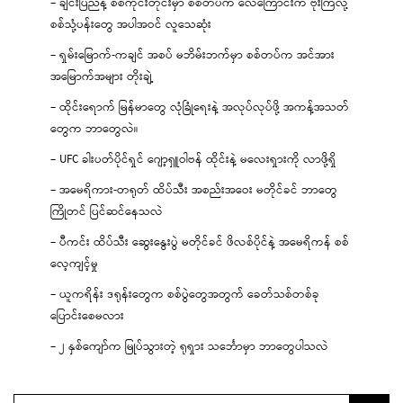
– ချင်းပြည်နဲ့ စစ်ကိုင်းတိုင်းမှာ စစ်တပ်က လေကြောင်းက ဗုံးကြဲလို့
စစ်သုံ့ပန်းတွေ အပါအဝင် လူသေဆုံး
– ရှမ်းမြောက်-ကချင် အစပ် မဘိမ်းဘက်မှာ စစ်တပ်က အင်အား
အမြောက်အများ တိုးချဲ့
– ထိုင်းရောက် မြန်မာတွေ လုံခြုံရေးနဲ့ အလုပ်လုပ်ဖို့ အကန့်အသတ်
တွေက ဘာတွေလဲ။
– UFC ခါးပတ်ပိုင်ရှင် ဂျော့ရှူဝါဗန် ထိုင်းနဲ့ မလေးရှားကို လာဖို့ရှိ
– အမေရိကား-တရုတ် ထိပ်သီး အစည်းအဝေး မတိုင်ခင် ဘာတွေ
ကြိုတင် ပြင်ဆင်နေသလဲ
– ပီကင်း ထိပ်သီး ဆွေးနွေးပွဲ မတိုင်ခင် ဖိလစ်ပိုင်နဲ့ အမေရိကန် စစ်
လေ့ကျင့်မှု
– ယူကရိန်း ဒရုန်းတွေက စစ်ပွဲတွေအတွက် ခေတ်သစ်တစ်ခု
ပြောင်းစေမလား
– ၂ နှစ်ကျော်က မြုပ်သွားတဲ့ ရုရှား သင်္ဘောမှာ ဘာတွေပါသလဲ