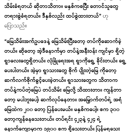
သိမ်းခံရတယ် ဆိုတာသိတာ။ မနှစ်ကစပြီး တောင်သူတွေ
တရားစွဲခံရတယ်။ ဒီနှစ်လည်း ထပ်စွဲထားတယ်”
ဟု
ပြောသည်။
“မြေသိမ်းအက်ဥပဒေနဲ့ မြေသိမ်းပြီးတော့ တပ်ကိုဆောက်ခဲ့
တယ်။ ဆိုတော့ အဲ့ဒီနောက်မှာ တပ်နဲ့အနီးဝန်း ကျင်မှာ ရှိတဲ့
ရွာလေးတွေရှိတယ်။ လုံခြုံရေးအရ ရွာကိုရွှေ့ ခိုင်းတယ်။ ရွှေ့
ပေးပါတယ်။ အဲ့မှာ ရွာသားတွေ စိုက် ပျိုးတဲ့မြေ ကိုတော့
ဆက်လက်စိုက်ခွင့်ပေးခဲ့တယ်။ ရွာသားတွေက သိတာက
တပ်နဲ့ကပ်တဲ့မြေပဲ တပ်သိမ်း မြေလို့ သိထားတာ။ ကျန်တာ
တော့ မပါဘူးပေါ့၊ ဆက်လုပ်နေတာ။ အမြှောက်တပ်ရဲ့ အရံ
မြေထဲက ၂၀၀ တော့ ပြန်ပေးမယ်။ မနှစ်ကပေါ့။ ဧက ၃၀၀
တော့ကျန်နေသေးတယ်။ တပ်ရင်း ၄၂၃နဲ့ ၄၂၄ ရဲ့
နောက်ကျောမှာက ၁၉၀၀ ဧက ရှိသေးတယ်။ ပြန်မရသေး