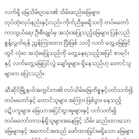
လက်ရှိ မြေသိမ်းဥပဒေ၏ သိမ်းဆည်းမြေများ
လုပ်ထုံးလုပ်နည်းနှင့်လည်း ကိုက်ညီမှုမရှိသလို တပ်မတော်
ကာကွယ်ရေး ဦးစီးချုပ်မှ အသုံးအပြုသည့်မြေများ ပြန်လည်
စွန့်လွတ်ရန် ညွန်ကြားထား ပြီးဖြစ် သလို လက် တွေ့မြေမြင်
တွင် လုံးဝ အသုံးမပြုသည်ကို တွေ့နေရသည့်အပြင် စာရင်း
နှင့် လက်တွေ့မြေပြင်လွဲ ချော်မှုများ ရှိနေသည်ဟု တောင်သူ
များက ပြောသည်။
ဆီဆိုင်မြို့နယ်အတွင်းက၏ တပ်သိမ်းမြေကိစ္စနှင့်ပတ်သက်၍
တပ်မတော်နှင့် တောင်သူများ အကြား ဖြစ်ပွား နေသည့်
ပဋိပက္ခများ၊ မြေယာအငြင်းပွားမှုများနှင့် ပက်သက်၍
တပ်မတော်တာဝန်ရှိသူများအနေဖြင့် သိမ်း ဆည်းထားသော
မြေများနှင့် အကောင်အထည် ဖော်ထားခြင်းမရှိသော မြေများ