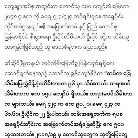
ကျေးရွာအုပ်စု အတွင်းက တောင်သူ ၁၀၀ ကျော်၏ မြေဧက
၂၀၄၈.၄ ဧက ကို ခမရ ၄၂၃/၄၂၄ တပ်ရင်းများ၊ အရှေ့ပိုင်း
တိုင်းစစ်ဌာနချုပ်၏ အမြောက်တပ် နှင့် ပြည် ထောင်စု
မြန်မာနိုင်ငံ စီးပွားရေး ဦးပိုင်လီမိတက်-ဦးပိုင် တို့က သိမ်းယူ
ထားခြင်းဖြစ်သည် ဟု ဒေသခံများက ပြောသည်။
ဆီဆိုင်မြိုကနယ် တပ်သိမ်းမြေကိစ္စ ပြန်လည်ရရှိရေး
ဆောင်ရွက်နေသည့် တောင်သူ ခွန်ကျော်နိုင်က
“တပ်က မြေ
သိမ်းမြေလွှဲမိန့်နဲ့စသိမ်းတာက ၉၆ မှာ သိမ်းတယ်။ တရားဝင်
သိမ်းတာက ဧက ၁၅၀ ကျော်ပဲ ရှိတယ်။ တရားမဝင်သိမ်းတာ
က များတယ်။ ခမရ ၄၂၄ က ဧက ၉၀.၂၀၊ ခမရ ၄၂၃ က
၆၁.၆၀၊ ဦးပိုင်က ၂၂ ဦးပါတယ်။ လမ်းအရှေ့ဘက်က ရပခ
အရှေ့ပိုင်းတိုင်းက အမြှောက်တပ်အရံမြေဆိုပြီး ဧက ၅၀၀
ယူထားတယ်။ ၂၀၁၈/၁၉ မှ တောင်သူတွေက သူတို့မြေတွေ