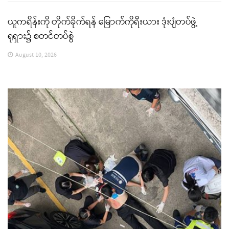
ယူကရိန်းကို တိုက်ခိုက်ရန် မြောက်ကိုရီးယား ဒုံးပျံတပ်ဖွဲ့
ရုရှား၌ စတင်တပ်စွဲ
August 10, 2026