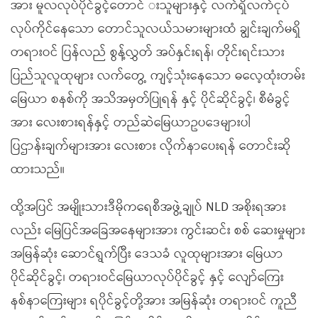
အား မူလလုပ်ပိုင်ခွင့်တောင် းသူများနှင့် လက်ရှိလက်ငုပ်
လုပ်ကိုင်နေသော တောင်သူလယ်သမားများထံ ချွင်းချက်မရှိ
တရားဝင် ပြန်လည် စွန့်လွှတ် အပ်နှင်းရန်၊ တိုင်းရင်းသား
ပြည်သူလူထုများ လက်တွေ့ ကျင့်သုံးနေသော ဓလေ့ထုံးတမ်း
မြေယာ စနစ်ကို အသိအမှတ်ပြုရန် နှင့် ပိုင်ဆိုင်ခွင့်၊ စီမံခွင့်
အား လေးစားရန်နှင့် တည်ဆဲမြေယာဥပဒေများပါ
ပြဌာန်းချက်များအား လေးစား လိုက်နာပေးရန် တောင်းဆို
ထားသည်။
ထို့အပြင် အမျိုးသားဒီမိုကရေစီအဖွဲ့ချုပ် NLD အစိုးရအား
လည်း မြေပြင်အခြေအနေများအား ကွင်းဆင်း စစ် ဆေးမှုများ
အမြန်ဆုံး ဆောင်ရွက်ပြီး ဒေသခံ လူထုများအား မြေယာ
ပိုင်ဆိုင်ခွင့်၊ တရားဝင်မြေယာလုပ်ပိုင်ခွင့် နှင့် လျော်ကြေး
နစ်နာကြေးများ ရပိုင်ခွင့်တို့အား အမြန်ဆုံး တရားဝင် ကူညီ