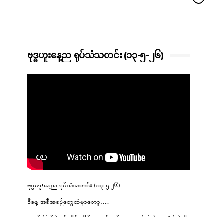
ဗုဒ္ဓဟူးနေ့ည ရုပ်သံသတင်း (၁၃-၅-၂၆)
ဗုဒ္ဓဟူးနေ့ည ရုပ်သံသတင်း (၁၃-၅-၂၆)
ဒီနေ့ အစီအစဉ်တွေထဲမှာတော့…..