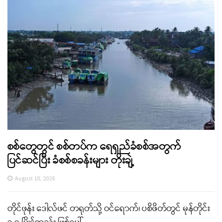
စစ်တွေတွင် စစ်တပ်က ရေရှည်ခံစစ်အတွက်
ပြင်ဆင်ပြီး ခံစစ်စခန်းများ တိုးချဲ့
August 10, 2026
တိုင်ဖုန်း ဒေါလ်ဖင် တရုတ်သို့ ဝင်ရောက်၊ ပစိဖိတ်တွင် မုန်တိုင်း