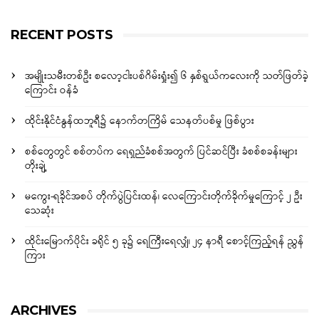
RECENT POSTS
အမျိုးသမီးတစ်ဦး စလော့ငါးပစ်ဂိမ်းရှုံး၍ ၆ နှစ်ရွယ်ကလေးကို သတ်ဖြတ်ခဲ့
ကြောင်း ဝန်ခံ
ထိုင်းနိုင်ငံနွန်ထဘူရီ၌ နောက်တကြိမ် သေနတ်ပစ်မှု ဖြစ်ပွား
စစ်တွေတွင် စစ်တပ်က ရေရှည်ခံစစ်အတွက် ပြင်ဆင်ပြီး ခံစစ်စခန်းများ
တိုးချဲ့
မကွေး-ရခိုင်အစပ် တိုက်ပွဲပြင်းထန်၊ လေကြောင်းတိုက်ခိုက်မှုကြောင့် ၂ ဦး
သေဆုံး
ထိုင်းမြောက်ပိုင်း ခရိုင် ၅ ခု၌ ရေကြီးရေလျှံ၊ ၂၄ နာရီ စောင့်ကြည့်ရန် ညွှန်
ကြား
ARCHIVES