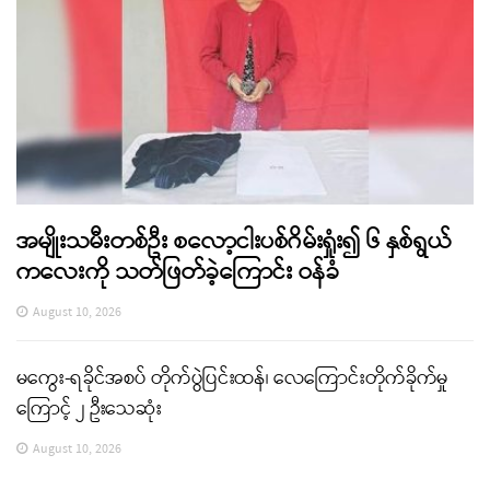
အမျိုးသမီးတစ်ဦး စလော့ငါးပစ်ဂိမ်းရှုံး၍ ၆ နှစ်ရွယ်
ကလေးကို သတ်ဖြတ်ခဲ့ကြောင်း ဝန်ခံ
August 10, 2026
မကွေး-ရခိုင်အစပ် တိုက်ပွဲပြင်းထန်၊ လေကြောင်းတိုက်ခိုက်မှု
ကြောင့် ၂ ဦးသေဆုံး
August 10, 2026