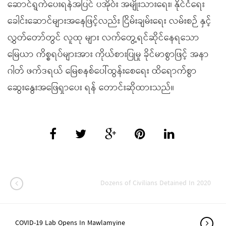
ဆောင်ရွက်ပေးရန်အပြင် ပအိုဝ်း အမျိုးသားရေး၊ နိုင်ငံရေး
ခေါင်းဆောင်များအနေဖြင့်လည်း ငြိမ်းချမ်းရေး လမ်းစဉ် နှင့်
လွှတ်တော်တွင် လူထု များ လက်တွေ့ရင်ဆိုင်နေရသော
မြေယာ ကိစ္စရပ်များအား ကိုယ်စားပြုမှု ခိုင်မာစွာဖြင့် အနာ
ဂါတ် ဖက်ဒရယ် မြေစနစ်ပေါ်ထွန်းစေရေး ထိရောက်စွာ
ဆွေးနွေးအဖြေရှာပေး ရန် တောင်းဆိုထားသည်။
Dozens of Civilians Detained In 2020
COVID-19 Lab Opens In Mawlamyine