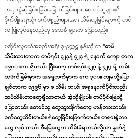
တရားစွဲဆိုခြင်း၊ ခြိမ်းခြောက်ခြင်းများ၊ တောင်သူများ၏
စိုက်ပျိုးရေးသုံး စက်ပစ္စည်းများအား သိမ်းယူခြင်းများကို တပ်
က ပြုလုပ်နေသည်ဟု ဒေသခံ များက ပြောသည်။
ပအိုဝ်းလူငယ်အစည်းအရုံး ဒု-ဥက္ကဋ္ဌ နန်းဘို က
“တပ်
သိမ်းထားတာက တပ်ရင်း ၄၂၃နဲ့ ၄၂၄ ရဲ့ နောက် ကျော မှာက
၁၉၀၀ ဧက ရှိတယ်။ ပြီးတော့ တပ်ရင်း ၄၂၃ နဲ့ ၄၂၄ ရဲ့ လမ်း
တဖက်ခြမ်းမှာက အရှေ့ဘက်မှာက ဧက ၃၀၀။ ကျမတို့ပြော
ချင်တာက ၁၉၉၆ မှာ စ သိမ်း တယ်၊ အခုနောက်ပိုင်းလည်း
ထပ်သိမ်းတာတွေရှိလာတယ် အဲ့လိုမျိုးပါ။ တပ်ပိုင်မြေလို့
ပြောတယ်။ တောင်သူ တွေသွားစိုက်တော့ ဟန့်တားတယ်။
စက်တွေသိမ်းတယ်။ ရဲတွေခြိမ်းခြောက်တယ်။ တရားစွဲတာ
တွေ လုပ် တယ်။ ဒီမြေတွေက သိမ်းခံရတယ်လို့သာ နှုတ်နဲ့