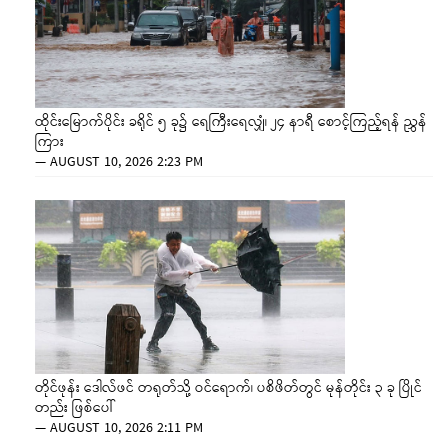
ထိုင်းမြောက်ပိုင်း ခရိုင် ၅ ခု၌ ရေကြီးရေလျှံ၊ ၂၄ နာရီ စောင့်ကြည့်ရန် ညွှန်
ကြား
—
AUGUST 10, 2026 2:23 PM
တိုင်ဖုန်း ဒေါလ်ဖင် တရုတ်သို့ ဝင်ရောက်၊ ပစိဖိတ်တွင် မုန်တိုင်း ၃ ခု ပြိုင်
တည်း ဖြစ်ပေါ်
—
AUGUST 10, 2026 2:11 PM