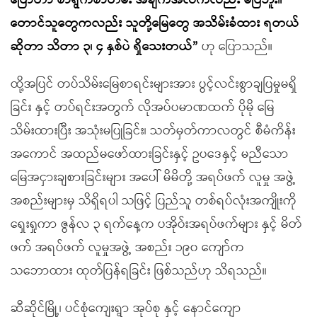
ပြောတာ စာရွက်စာတမ်း အချက်အလက်လည်း မပြဘူး။
တောင်သူတွေကလည်း သူတို့မြေတွေ အသိမ်းခံထား ရတယ်
ဆိုတာ သိတာ ၃၊ ၄ နှစ်ပဲ ရှိသေးတယ်”
ဟု ပြောသည်။
ထို့အပြင် တပ်သိမ်းမြေစာရင်းများအား ပွင့်လင်းစွာချပြမှုမရှိ
ခြင်း နှင့် တပ်ရင်းအတွက် လိုအပ်ပမာဏထက် ပိုမို မြေ
သိမ်းထားပြီး အသုံးမပြုခြင်း၊ သတ်မှတ်ကာလတွင် စီမံကိန်း
အကောင် အထည်မဖော်ထားခြင်းနှင့် ဥပဒေနှင့် မညီသော
မြေအငှားချစားခြင်းများ အပေါ် မိမိတို့ အရပ်ဖက် လူမှု အဖွဲ့
အစည်းများမှ သိရှိရပါ သဖြင့် ပြည်သူ တစ်ရပ်လုံးအကျိုးကို
ရှေးရှုကာ ဇွန်လ ၃ ရက်နေ့က ပအိုဝ်းအရပ်ဖက်များ နှင့် မိတ်
ဖက် အရပ်ဖက် လူမှုအဖွဲ့ အစည်း ၁၉၀ ကျော်က
သဘောထား ထုတ်ပြန်ရခြင်း ဖြစ်သည်ဟု သိရသည်။
ဆီဆိုင်မြို့၊ ပင်စုံကျေးရွာ အုပ်စု နှင့် နောင်ကျော