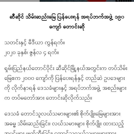
ဆီဆိုင် သိမ်းဆည်းမြေ ပြန်ပေးရန် အရပ်ဘက်အဖွဲ့ ၁၉၀
ကျော် တောင်းဆို
သတင်းနှင့် မီဒီယာ ကွန်ရက်။
၂၀၂၀ ခုနှစ်၊ ဇွန်လ ၄ ရက်။
ရှမ်းပြည်နယ်တောင်ပိုင်း ဆီဆိုင်မြို့နယ်အတွင်းက တပ်သိမ်း
မြေဧက ၂၀၀၀ ကျော်ကို ပြန်ပေးရန်နှင့် တည်ဆဲ ဥပဒေများ
ကို လိုက်နာရန် ဒေသခံများနှင့် အရပ်ဘက်အဖွဲ့ အစည်းများ
က တပ်မတော်အား တောင်းဆိုလိုက်သည်။
ဒေသခံ တောင်သူလယ်သမားများ၏ စိုက်ပျိုးမြေများအား
အဓမ္မ သိမ်းဆည်းခြင်း၊ လယ်သမားများ စိုက်ပျိုး ထားသည့်
အပင်များ ဖျက်ဆီးခြင်း၊ တောင်သူလယ်သမားများအား