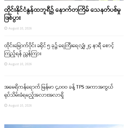
ထိုင်းနိုင်ငံနွန်ထဘူရီ၌ နောက်တကြိမ် သေနတ်ပစ်မှု
ဖြစ်ပွား
August 10, 2026
ထိုင်းမြောက်ပိုင်း ခရိုင် ၅ ခု၌ ရေကြီးရေလျှံ၊ ၂၄ နာရီ စောင့်
ကြည့်ရန် ညွှန်ကြား
August 10, 2026
အမေရိကန်ရောက် မြန်မာ ၄,၀၀၀ ခန့် TPS အကာအကွယ်
ရုပ်သိမ်းခံရမည့်အလားအလာရှိ
August 10, 2026