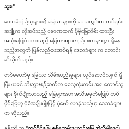
ဘူး။”
ဒေသခံပြည်သူများ၏ မြေယာများကို ဒေသတွင်းက တပ်ရင်း
အချို့က လိုအပ်သည့် ပမာဏထက် ပိုမိုမြေသိမ်း ထားပြီး
အသုံးမပြုပဲ ထားသည့် မြေယာများလည်း ဧကများစွာ ရှိနေ
သည့်အတွက် ပြန်လည်ပေးအပ်ရန် ဒေသခံများ က တောင်း
ဆိုလိုက်သည်။
တပ်မတော်မှ မြေယာ သိမ်းဆည်းမှုများ လုပ်ဆောင်လျက် ရှိ
ပြီး ယခင် ဘိုးဘွားစဉ်ဆက်က ဓလေ့ထုံးတမ်း အရ တောင်သူ
များ စိုက်ပျိုးလာသည့် မြေများအား အသိအမှတ်မပြုပဲ တပ်
ပိုင်မြေဟု ပုံစံအမျိုးမျိုးဖြင့် ပုံဖော် လာခဲ့သည်ဟု ဒေသခံများ
က ဆိုသည်။
နန်းဘို က
“တပ်ပိုင်မြေ၊ စစ်မှုထမ်းဟောင်းမြေ အဲ့လိုမျိုးပေါ့၊