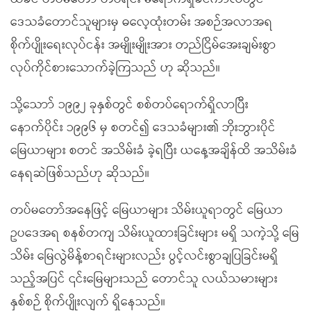
ဒေသခံတောင်သူများမှ ဓလေ့ထုံးတမ်း အစဉ်အလာအရ
စိုက်ပျိုးရေးလုပ်ငန်း အမျိုးမျိုးအား တည်ငြိမ်အေးချမ်းစွာ
လုပ်ကိုင်စားသောက်ခဲ့ကြသည် ဟု ဆိုသည်။
သို့သောာ် ၁၉၉၂ ခုနှစ်တွင် စစ်တပ်ရောက်ရှိလာပြီး
နောက်ပိုင်း ၁၉၉၆ မှ စတင်၍ ဒေသခံများ၏ ဘိုးဘွားပိုင်
မြေယာများ စတင် အသိမ်းခံ ခဲ့ရပြီး ယနေ့အချိန်ထိ အသိမ်းခံ
နေရဆဲဖြစ်သည်ဟု ဆိုသည်။
တပ်မတော်အနေဖြင့် မြေယာများ သိမ်းယူရာတွင် မြေယာ
ဥပဒေအရ စနစ်တကျ သိမ်းယူထားခြင်းများ မရှိ သကဲ့သို့ မြေ
သိမ်း မြေလွဲမိန့်စာရင်းများလည်း ပွင့်လင်းစွာချပြခြင်းမရှိ
သည့်အပြင် ၎င်းမြေများသည် တောင်သူ လယ်သမားများ
နှစ်စဉ် စိုက်ပျိုးလျက် ရှိနေသည်။