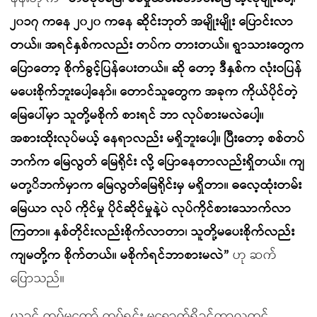
၂၀၁၇ ကနေ ၂၀၂၀ ကနေ ဆိုင်းဘုတ် အမျိုးမျိုး ပြောင်းလာ
တယ်။ အရင်နှစ်ကလည်း တပ်က တားတယ်။ ရွာသားတွေက
ပြောတော့ စိုက်ခွင့်ပြန်ပေးတယ်။ ဆို တော့ ဒီနှစ်က လုံးဝပြန်
မပေးစိုက်ဘူးပေါ့နော်။ တောင်သူတွေက အခုက ကိုယ်ပိုင်တဲ့
မြေပေါ်မှာ သူတို့မစိုက် စားရင် ဘာ လုပ်စားမလဲပေါ့။
အစားထိုးလုပ်မယ့် နေရာလည်း မရှိဘူးပေါ့။ ပြီးတော့ စစ်တပ်
ဘက်က မြေလွတ် မြေရိုင်း လို့ ပြောနေတာလည်းရှိတယ်။ ကျ
မတု့ိဘက်မှာက မြေလွတ်မြေရိုင်းမှ မရှိတာ။ ဓလေ့ထုံးတမ်း
မြေယာ လုပ် ကိုင်မှု ပိုင်ဆိုင်မှုနဲ့ပဲ လုပ်ကိုင်စားသောက်လာ
ကြတာ။ နှစ်တိုင်းလည်းစိုက်လာတာ၊ သူတို့မပေးစိုက်လည်း
ကျမတို့က စိုက်တယ်။ မစိုက်ရင်ဘာစားမလဲ”
ဟု ဆက်
ပြောသည်။
ယခင် တပ်မတော် တပ်ရင်း မရောက်ရှိခင်ကာလတွင်