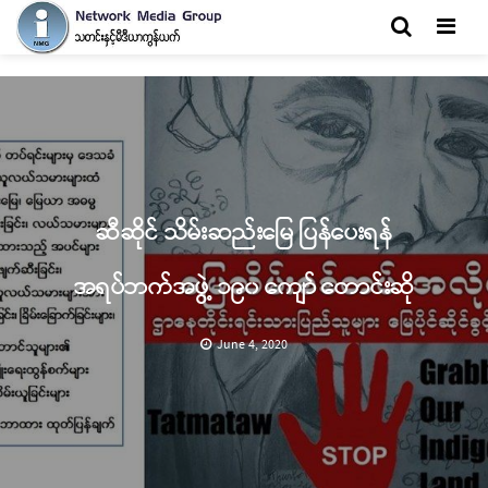
Men
ဆီဆိုင် သိမ်းဆည်းမြေ ပြန်ပေးရန်
အရပ်ဘက်အဖွဲ့ ၁၉၀ ကျော် တောင်းဆို
June 4, 2020