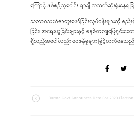
ကြောင့် နှစ်စဉ်လူပေါင်း ရာချီ အသက်ဆုံးရှုံးန
သဘာဝသယံဇာတူးဖော်ခြင်းလုပ်ငန်းများကို စည်းမဲ့က
ခြင်း၊ အရေးယူခြင်းများနှင့် စနစ်တကျဖြေရှင်းဆ
ရှိသည့်အပေါ်လည်း ဝေဖန်မှုများ မြှင့်တက်နေသည
Burma Govt Announces Date For 2020 Election