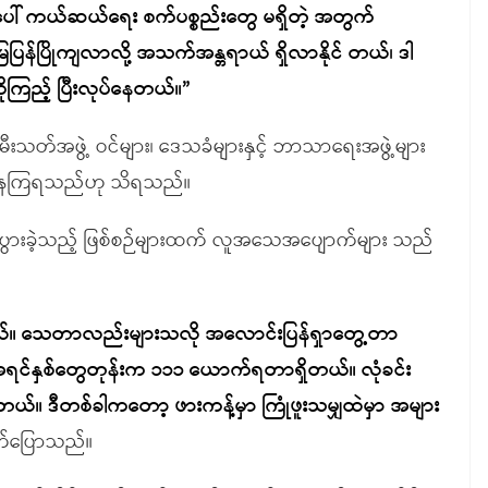
ေါ် ကယ်ဆယ်ရေး စက်ပစ္စည်းတွေ မရှိတဲ့ အတွက်
ြန်ပြိုကျလာလို့ အသက်အန္တရာယ် ရှိလာနိုင် တယ်၊ ဒါ
ုကြည့် ပြီးလုပ်နေတယ်။”
ီးသတ်အဖွဲ့ ဝင်များ၊ ဒေသခံများနှင့် ဘာသာရေးအဖွဲ့များ
ာင်နေကြရသည်ဟု သိရသည်။
ြစ်ပွားခဲ့သည့် ဖြစ်စဉ်များထက် လူအသေအပျောက်များ သည်
တယ်။ သေတာလည်းများသလို အလောင်းပြန်ရှာတွေ့တာ
ရင်နှစ်တွေတုန်းက ၁၁၁ ယောက်ရတာရှိတယ်။ လုံခင်း
တယ်။ ဒီတစ်ခါကတော့ ဖားကန့်မှာ ကြုံဖူးသမျှထဲမှာ အများ
က်ပြောသည်။