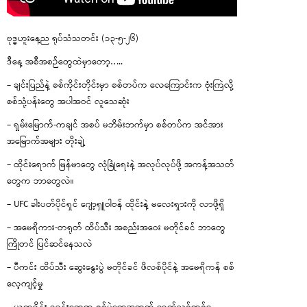
ဗုဒ္ဓဟူးနေ့ည ရုပ်သံသတင်း (၁၃-၅-၂၆)
ဒီနေ့ အစီအစဉ်တွေထဲမှာတော့…..
– ချင်းပြည်နဲ့ စစ်ကိုင်းတိုင်းမှာ စစ်တပ်က လေကြောင်းက ဗုံးကြဲလို့
စစ်သုံ့ပန်းတွေ အပါအဝင် လူသေဆုံး
– ရှမ်းမြောက်-ကချင် အစပ် မဘိမ်းဘက်မှာ စစ်တပ်က အင်အား
အမြောက်အများ တိုးချဲ့
– ထိုင်းရောက် မြန်မာတွေ လုံခြုံရေးနဲ့ အလုပ်လုပ်ဖို့ အကန့်အသတ်
တွေက ဘာတွေလဲ။
– UFC ခါးပတ်ပိုင်ရှင် ဂျော့ရှူဝါဗန် ထိုင်းနဲ့ မလေးရှားကို လာဖို့ရှိ
– အမေရိကား-တရုတ် ထိပ်သီး အစည်းအဝေး မတိုင်ခင် ဘာတွေ
ကြိုတင် ပြင်ဆင်နေသလဲ
– ပီကင်း ထိပ်သီး ဆွေးနွေးပွဲ မတိုင်ခင် ဖိလစ်ပိုင်နဲ့ အမေရိကန် စစ်
လေ့ကျင့်မှု