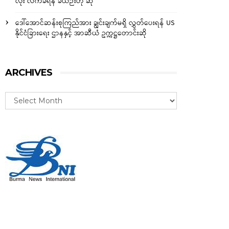
လုံး လက်ခံရန် ခဲယဉ်းဟု ဆို
ဒေါ်အောင်ဆန်းစုကြည်အား ချွင်းချက်မရှိ လွှတ်ပေးရန် US
နိုင်ငံခြားရေး ဌာနနှင့် အာဆီယံ ဥက္ကဋ္ဌတောင်းဆို
ARCHIVES