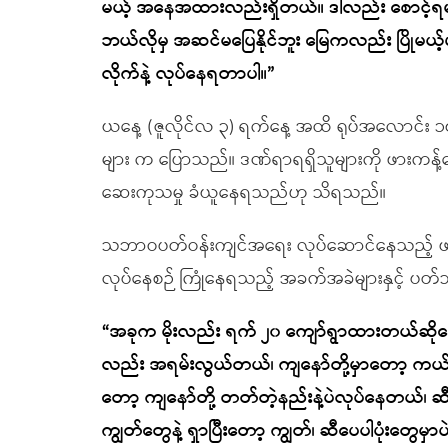
မယ့် အနေအထားလည်းရှိတယ်။ ဒါလည်း စောင့်ရမယ
ဘယ်လိုမှ အဆင်မပြေနိုင်ဘူး မြေကလည်း ပြိုမယ့်ဟာမ
လိုက်နဲ့ လုပ်နေရတာပါ။”
ယနေ့ (ဇူလိုင်လ ၃) ရက်နေ့ အထိ ရုပ်အလောင်း ၁၇
များ က ပြောသည်။ ဒဏ်ရာရရှိသူများကို ဖားကန့်ဆေးရု
ဆေးကုသမှု ခံယူနေရသည်ဟု သိရသည်။
သဘာဝပတ်ဝန်းကျင်အရေး လုပ်ဆောင်နေသည့် ဖား
လုပ်နေစဉ် ကြုံနေရသည့် အခက်အခဲများနှင့် ပတ်
“အခုက မိုးလည်း ရက် ၂၀ ကျော်ရွာထားတယ်ဆိုတော
လည်း အရမ်းလွယ်တယ်၊ ကျနော်တို့မှာတော့ က
တော့ ကျနော်တို့ တတ်တဲ့နည်းနဲ့ပဲလုပ်နေတယ်၊ ဆီ
ကျွတ်တွေနဲ့ ရှာပြီးတော့ ကျွတ်၊ ဆီပေပါပုံးတ