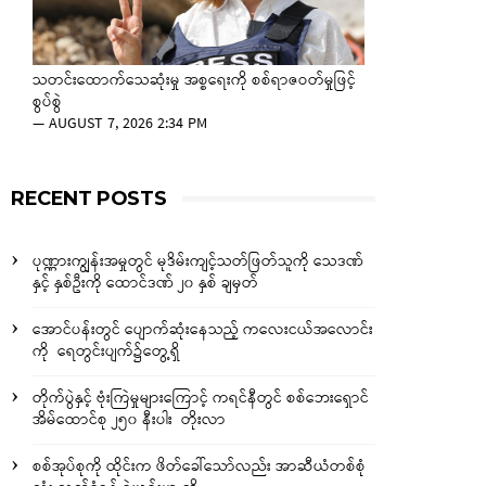
သတင်းထောက်သေဆုံးမှု အစ္စရေးကို စစ်ရာဇဝတ်မှုဖြင့်
စွပ်စွဲ
—
AUGUST 7, 2026 2:34 PM
RECENT POSTS
ပုဏ္ဏားကျွန်းအမှုတွင် မုဒိမ်းကျင့်သတ်ဖြတ်သူကို သေဒဏ်
နှင့် နှစ်ဦးကို ထောင်ဒဏ် ၂၀ နှစ် ချမှတ်
အောင်ပန်းတွင် ပျောက်ဆုံးနေသည့် ကလေးငယ်အလောင်း
ကို ရေတွင်းပျက်၌တွေ့ရှိ
တိုက်ပွဲနှင့် ဗုံးကြဲမှုများကြောင့် ကရင်နီတွင် စစ်ဘေးရှောင်
အိမ်ထောင်စု ၂၅၀ နီးပါး တိုးလာ
စစ်အုပ်စုကို ထိုင်းက ဖိတ်ခေါ်သော်လည်း အာဆီယံတစ်စုံ