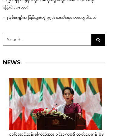
– ယူကရိန်း ဒရုန်းတွေက စစ်ပွဲတွေအတွက် ခေတ်သစ်တစ်ခု
ပြောင်းစေမလား
– ၂ နှစ်ကျော်က မြုပ်သွားတဲ့ ရုရှား သင်္ဘောမှာ ဘာတွေပါသလဲ
NEWS
ဒေါ်အောင်ဆန်းစုကြည်အား ချွင်းချက်မရှိ လွှတ်ပေးရန် US