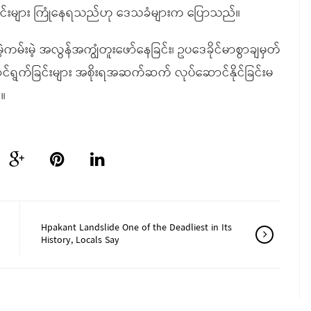
ေရခြင်းများ ကြုံနေရသည်ဟု ဒေသခံများက ပြောသည်။
မ်းမဲ့ အလွန်အကျွံတူးဖော်နေခြင်း၊ ဥပဒေခိုင်မာစွာချမှတ်
ောင်ရွက်ခြင်းများ အစိုးရအဆက်ဆက် လုပ်ဆောင်နိုင်ခြင်းမ
်။
Hpakant Landslide One of the Deadliest in Its
History, Locals Say