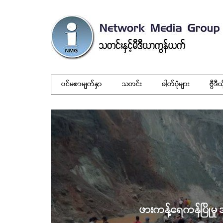
ပင်မစာမျက်နှာ
သတင်း
ဓါတ်ပုံများ
ဗွီဒီယ
ဖားကန့်ရေကန်ပြိုမှ