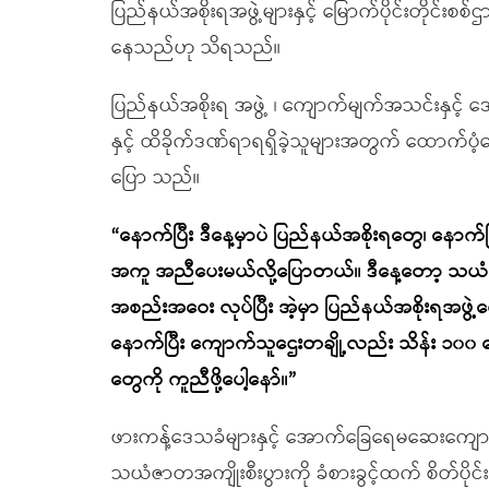
ပြည်နယ်အစိုးရအဖွဲ့များနှင့် မြောက်ပိုင်းတိုင်းစစ်ဌာ
နေသည်ဟု သိရသည်။
ပြည်နယ်အစိုးရ အဖွဲ့ ၊ ကျောက်မျက်အသင်းနှင့
နှင့် ထိခိုက်ဒဏ်ရာရရှိခဲ့သူများအတွက် ထောက်ပ
ပြော သည်။
“နောက်ပြီး ဒီနေ့မှာပဲ ပြည်နယ်အစိုးရတွေ၊ နောက
အကူ အညီပေးမယ်လို့ပြောတယ်။ ဒီနေ့တော့ သယံဇာဝန
အစည်းအဝေး လုပ်ပြီး အဲ့မှာ ပြည်နယ်အစိုးရအဖွ
နောက်ပြီး ကျောက်သူဌေးတချို့လည်း သိန်း ၁၀၀
တွေကို ကူညီဖို့ပေါ့နော်။”
ဖားကန့်ဒေသခံများနှင့် အောက်ခြေရေမဆေးကျ
သယံဇာတအကျိုးစီးပွားကို ခံစားခွင့်ထက် စိတ်ပိုင်းရု