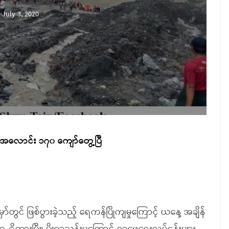
July 3, 2020
ု အလောင်း ၁၇၀ ကျော်တွေ့ပြီ
ှော်တွင် ဖြစ်ပွားခဲ့သည့် ရေကန်ပြိုကျမှုကြောင့် ယနေ့ အချိန်