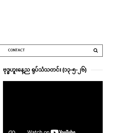
CONTACT
ဗုဒ္ဓဟူးနေ့ည ရုပ်သံသတင်း (၁၃-၅-၂၆)