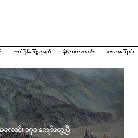
ို
ထုတ်ပြန်ကြေညာချက်
နိုင်ငံတကာသတင်း
NMG အကြောင်း
ု အလောင်း ၁၇၀ ကျော်တွေ့ပြီ