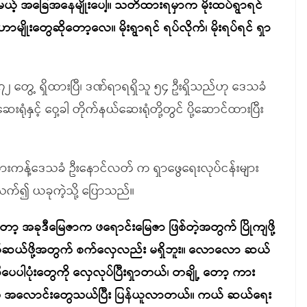
့် အခြေအနေမျိုးပေါ့။ သတိထားရမှာက မိုးထပ်ရွာရင်
ျိုးတွေဆိုတော့လေ။ မိုးရွာရင် ရပ်လိုက်၊ မိုးရပ်ရင် ရှာ
၂ တွေ့ ရှိထားပြီ၊ ဒဏ်ရာရရှိသူ ၅၄ ဦးရှိသည်ဟု ဒေသခံ
ံနှင့် ဝှေ့ခါ တိုက်နယ်ဆေးရုံတို့တွင် ပို့ဆောင်ထားပြီး
ကန့်ဒေသခံ ဦးနောင်လတ် က ရှာဖွေရေးလုပ်ငန်းများ
သက်၍ ယခုကဲ့သို့ ပြောသည်။
့ အခုဒီမြေဇာက ဖရောင်းမြေဇာ ဖြစ်တဲ့အတွက် ပြိုကျဖို့
ယ်ဆယ်ဖို့အတွက် စက်လှေလည်း မရှိဘူး။ လောလော ဆယ်
ပေပါပုံးတွေကို လှေလုပ်ပြီးရှာတယ်၊ တချို့ တော့ ကား
ွေမှာပဲ အလောင်းတွေသယ်ပြီး ပြန်ယူလာတယ်။ ကယ် ဆယ်ရေး