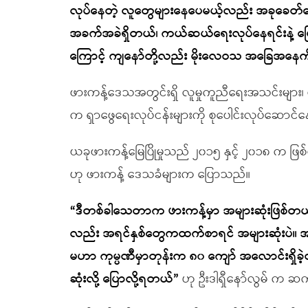
လုပ်နေတဲ့ လူတွေများနေပေမယ့်လည်း အခုခေတ်ပ
အခက်အခဲရှိတယ်၊ ကယ်ဆယ်ရေးလုပ်နေရင်းနဲ့ မြေပ
ကြောင့် ကျနော်တို့လည်း မိုးလေဝသ အခြေအနေကိ
ဖားကန့်ဒေသအတွင်းရှိ လူမှုကူညီရေးအသင်းများ၊ မ
က ရှာဖွေရေးလုပ်ငန်းများကို စုပေါင်းလုပ်ဆေ
ယခုဖားကန့်မြေပြိုမှုသည် ၂၀၁၅ နှင့် ၂၀၁၈ က ဖ
ဟု ဖားကန့် ဒေသခံများက ပြောသည်။
“ဒီတစ်ခါသေတာက ဖားကန့်မှာ အများဆုံးဖြစ်
လည်း အရင်နှစ်တွေကထက်စာရင် အများဆုံးပဲ။ အ
မဟာ ကုမ္ပဏီမှာတုန်းက ၈၀ ကျော် အလောင်းရှိခဲ့
ဆုံးလို့ ပြောလို့ရတယ်”
ဟု ဦးဒါရှီနော်လွမ် က ဆ