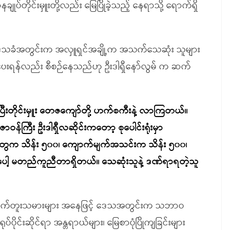
နချုပ်တိုင်းမှူးတို့လည်း မြေပြိုခဲ့သည့် နေရာသို့ ရောက်ရှိ
် ဒေသခံအတွင်းက အလှူရှင်အချို့က အသက်သေဆုံး သူများ
ံ့ပေးရန်လည်း စီစဉ်နေသည်ဟု ဦးဒါရှီနော်လွမ် က ဆက်
်ပြီးတိုင်းမှူး တေဇကျော်တို့ ဟက်စကီးနဲ့ လာကြတယ်။
်ကြီး ဦးဒါရှီလဆိုင်းကတော့ စုပေါင်းရုံးမှာ
ဲ့တွေက သိန်း ၅၀၀၊ ကျောက်မျက်အသင်းက သိန်း ၅၀၀၊
 ပေါ့ မတည်ကူညီတာရှိတယ်။ သေဆုံးသူနဲ့ ဒဏ်ရာရတဲ့သူ
ောက်တူးသမားများ အနေဖြင့် ဒေသအတွင်းက သဘာဝ
ပ်ပိုင်းဆိုင်ရာ အန္တရာယ်များ၊ မြေစာပုံပြိုကျခြင်းများ