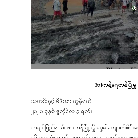
ဖားကန့်ရေကန်ပြိုမှ
သတင်းနှင့် မီဒီယာ ကွန်ရက်။
၂၀၂၀ ခုနှစ် ဇူလိုင်လ ၃ ရက်။
ကချင်ပြည်နယ်၊ ဖားကန့်မြို့ ရှိ ဝှေ့ခါကျောက်စိမ်းမ