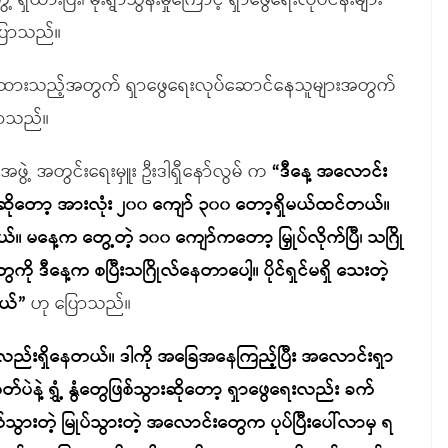
ိထားပြီး၊ မိုးရွာသွန်းမှုကြောင့် ရှာဖွေရေးလုပ်ငန်းများ
ြောသည်။
သွန်းထားသည့်အတွက် ရှာဖွေရေးလုပ်ဆောင်နေသူများအတွက်
ောသည်။
းအဖွဲ့ အတွင်းရေးမှူး ဦးဒါရှီနော်လွမ် က
“ဒီနေ့ အလောင်း
 ဆိုတော့ အားလုံး ၂၀၀ ကျော် ၃၀၀ တော့ရှိမယ်ထင်တယ်။
်။ မနေ့က တွေ့တဲ့ ၁၀၀ ကျော်ကတော့ မြှုပ်လိုက်ပြီ၊ သဂြို
ေကို ဒီနေ့က စပြီးသဂြိုလ်နေတာပေါ့။ ပိုင်ရှင်မရှိ သေးတဲ့
ယ်”
ဟု ပြောသည်။
လည်းရှိနေတယ်။ ဒါကို အခြေအနေကြည့်ပြီး အလောင်းရှာ
နဲ့ ရွှံ့ နွံတွေဖြစ်သွားဆိုတော့ ရှာဖွေရေးလည်း ခက်
းတဲ့ မြုပ်သွားတဲ့ အလောင်းတွေက ပုပ်ပြီးပေါ်လာမှ ရ