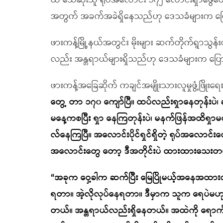
ထိ သေဆုံးသူ ရုပ်အလောင်း ၁၇၂ လောင်းရှာဖွေတွေ့ ရှ
အတွက် အခက်အခဲရှိနေသည်ဟု ဒေသခံများက ပ
ဖားကန့်မြို့နယ်အတွင်း မိုးများ ဆက်တိုက်ရွာ
လည်း အန္တရာယ်များရှိသည်ဟု ဒေသခံများက ပြ
ဖားကန့်အခြေဆိုက် ကချင်အမျိုးသားလူမှုဖွံ့ဖြိုးရေ
တွေ့ တာ ၁၇၀ ကျော်ပြီ။ ထပ်လည်းရှာနေတုန်းပဲ၊
မနေ့ကစပြီး ရှာ နေကြတုန်းပဲ၊ မနက်ဖြန်အထိရှာမယ
လ်နေကြပြီ။ အလောင်းပိုင်ရှင်ရှိတဲ့ ရုပ်အလောင်းတွ
အလောင်းတွေ တော့ ဒီအတိုင်းပဲ ထားထားသေးတ
“အခုက ဝှေ့ခါက ဆက်ပြီး မြေပြိုမယ့်အနေအထား
ရတာ။ အဲ့လိုလုပ်နေရတာ။ ဒီမှာက သူက ရေပဲမဟုတ်ပဲ
တယ်။ အန္တရာယ်လည်းရှိနေတယ်။ အထဲကို ရောက်သွာ