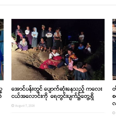
သူ
အောင်ပန်းတွင် ပျောက်ဆုံးနေသည့် ကလေး
တ
်
ငယ်အလောင်းကို ရေတွင်းပျက်၌တွေ့ရှိ
စ
August 7, 2026