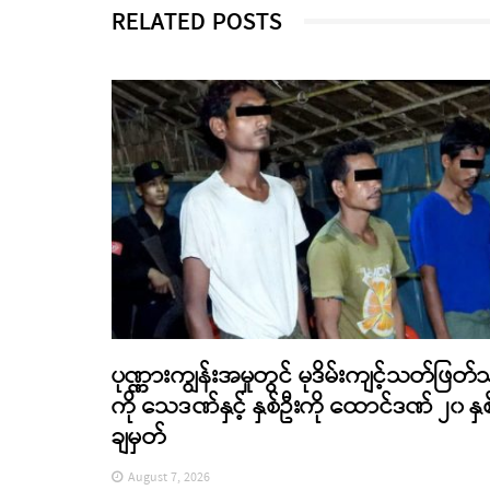
RELATED POSTS
ပုဏ္ဏားကျွန်းအမှုတွင် မုဒိမ်းကျင့်သတ်ဖြတ်
ကို သေဒဏ်နှင့် နှစ်ဦးကို ထောင်ဒဏ် ၂၀ နှစ
ချမှတ်
August 7, 2026