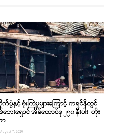
ိုက်ပွဲနှင့် ဗုံးကြဲမှုများကြောင့် ကရင်နီတွင်
စ်ဘေးရှောင် အိမ်ထောင်စု ၂၅၀ နီးပါး တိုး
လာ
August 7, 2026