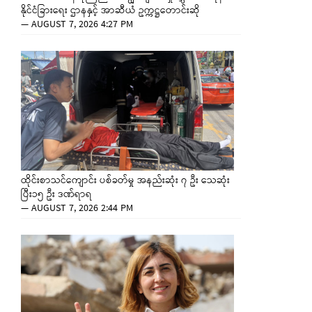
နိုင်ငံခြားရေး ဌာနနှင့် အာဆီယံ ဥက္ကဋ္ဌတောင်းဆို
—
AUGUST 7, 2026 4:27 PM
ထိုင်းစာသင်ကျောင်း ပစ်ခတ်မှု အနည်းဆုံး ၇ ဦး သေဆုံး
ပြီး၁၅ ဦး ဒဏ်ရာရ
—
AUGUST 7, 2026 2:44 PM